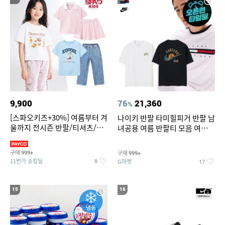
9,900
76
21,360
%
[스파오키즈+30%] 여름부터 겨
나이키 반팔 타미힐피거 반팔 남
울까지 전시즌 반팔/티셔츠/셋
녀공용 여름 반팔티 모음 여름
업/원피스/팬츠/아우트 外
반팔티 기간한정 특가
구매
구매
999+
999+
11번가 쇼킹딜
G마켓
8
17
15
16