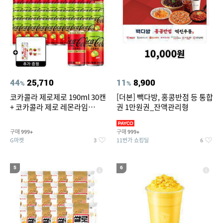
44
25,710
11
8,900
%
%
코카콜라 제로제로 190ml 30캔
[더본] 빽다방, 홍콩반점 등 통합
+ 코카콜라 제로 레몬라임
권 1만원권_잔액관리형
190ml 30캔 + (증정) 콜드컵+스
티커 세트
구매
구매
999+
999+
G마켓
11번가 쇼킹딜
3
6
5
6