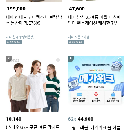
199,000
47,600
네파 칸네토 고어텍스 비브람 방
네파 남성 25여름 이월 패스파
수 등산화 7LE7605
인더 벤틀레이션 쾌적한 7부팬
츠
네파 칠곡 동명아울렛
네파 서울우이점
7
8
10,140
62
44,900
%
(스파오)32%쿠폰 여름 막차특
쿠팡트래블, 메가위크 올 여름