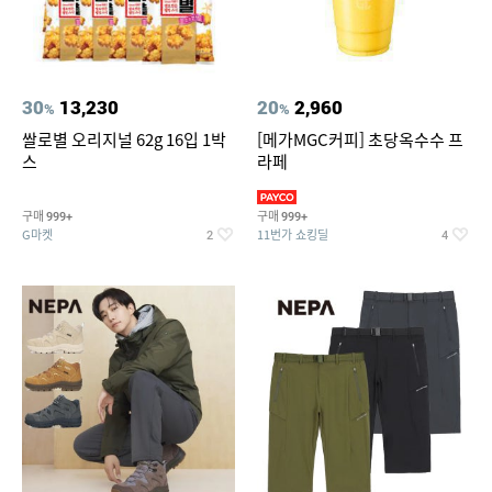
30
13,230
20
2,960
%
%
쌀로별 오리지널 62g 16입 1박
[메가MGC커피] 초당옥수수 프
스
라페
구매
구매
999+
999+
G마켓
11번가 쇼킹딜
2
4