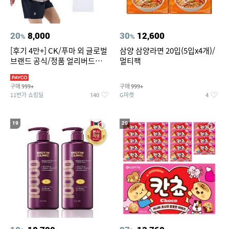
20
8,000
30
12,600
%
%
[후기 4만+] CK/푸마 외 글로벌
삼양 삼양라면 20입(5입x4개)/
브랜드 공식/정품 얼리버드
멀티팩
~94%
구매
구매
999+
999+
11번가 쇼킹딜
G마켓
140
4
19
20