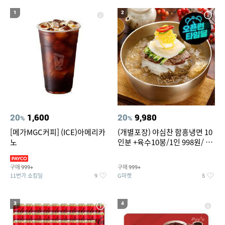
20
성인용세발자전거중고
1
2
20
1,600
20
9,980
%
%
[메가MGC커피] (ICE)아메리카
(개별포장) 야심찬 함흥냉면 10
노
인분 +육수10봉/1인 998원/ 머
리가 쨍하게 시원한 냉면
구매
구매
999+
999+
11번가 쇼킹딜
G마켓
9
5
3
4