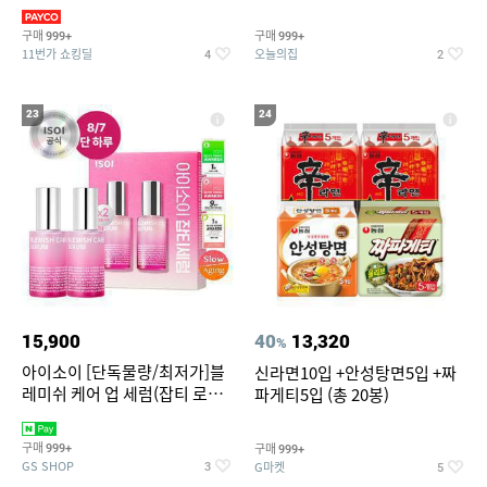
3,390원~/상하복/래쉬가드/수
탈취제 담배냄새제거 거실탈취
영복/티셔츠/
구매
구매
999+
999+
11번가 쇼킹딜
오늘의집
4
2
23
24
15,900
40
13,320
%
아이소이 [단독물량/최저가]블
신라면10입 +안성탕면5입 +짜
레미쉬 케어 업 세럼(잡티 로즈
파게티5입 (총 20봉)
세럼) 20ml 더블기획 (사용기한
2027-04-24)
구매
구매
999+
999+
GS SHOP
G마켓
3
5