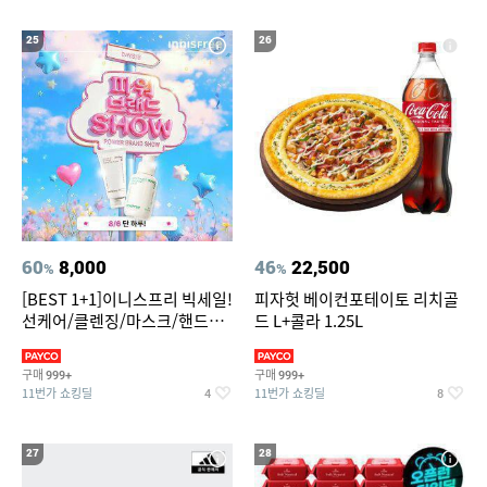
25
26
60
8,000
46
22,500
%
%
[BEST 1+1]이니스프리 빅세일!
피자헛 베이컨포테이토 리치골
선케어/클렌징/마스크/핸드크
드 L+콜라 1.25L
림/레티놀/PDRN/비타C/그린
구매
구매
999+
999+
11번가 쇼킹딜
11번가 쇼킹딜
4
8
27
28