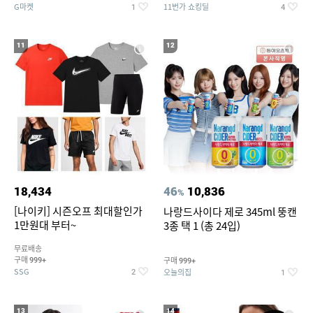
G마켓
11번가 쇼킹딜
1
4
11
12
18,434
46
10,836
%
[나이키] 시즌오프 최대할인가
나랑드사이다 제로 345ml 뚱캔
1만원대 부터~
3종 택 1 (총 24입)
무료배송
구매
구매
999+
999+
SSG
오늘의집
2
1
13
14