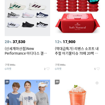
28
37,530
12
17,900
%
%
(신세계마산점)New
(역대급특가) 리벤스 소프트 내
Performance 아디다스 갤럭시
추럴 아기물티슈 70매 20팩 캡
런 7종 택 1
형 / 70gsm 고평량
구매
구매
999+
999+
G마켓
G마켓
2
5
29
30