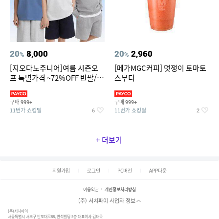
20
8,000
20
2,960
%
%
[지오다노주니어]여름 시즌오
[메가MGC커피] 멋쟁이 토마토
프 특별가격 ~72%OFF 반팔/반
스무디
바지/기능성 등
구매
구매
999+
999+
11번가 쇼킹딜
11번가 쇼킹딜
6
2
+ 더보기
회원가입
로그인
PC버전
APP다운
이용약관
개인정보처리방침
(주) 서치파이 사업자 정보
(주)서치파이
서울특별시 서초구 반포대로88, 반석빌딩 5층 대표이사 김태묵