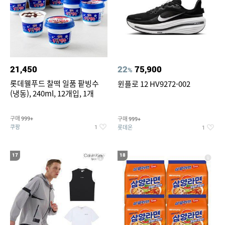
21,450
22
75,900
%
롯데웰푸드 찰떡 일품 팥빙수
윈플로 12 HV9272-002
(냉동), 240ml, 12개입, 1개
구매
구매
999+
999+
쿠팡
롯데온
1
1
17
18