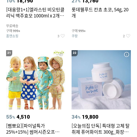
10
18,790
27
13,760
%
%
[대용량1+1]엘라스틴 비오틴클
롯데웰푸드 칸쵸 초코, 54g, 20
리닉 맥주효모 1000ml x 2개
개
(샴푸/컨디셔너 택1)
무료배송
구매
구매
999+
999+
홈앤쇼핑
쿠팡
3
2
21
22
55
4,510
34
19,800
%
%
[삠뽀요][파이널특가
[오늘의집 단독] 특대형 고체 탈
25%+15%] 썸머시즌오프
취제 퓨어화이트 300g_화장실