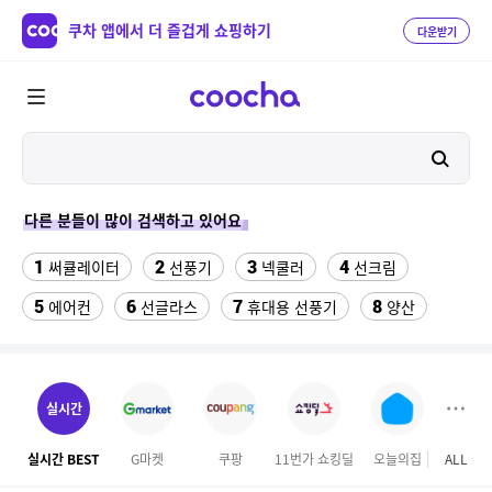
쿠차 앱에서 더 즐겁게 쇼핑하기
다운받기
다른 분들이 많이 검색하고 있어요
1
2
3
4
써큘레이터
선풍기
넥쿨러
선크림
5
6
7
8
에어컨
선글라스
휴대용 선풍기
양산
9
10
11
치약
여성댄스복
가정용 인형뽑기기계
12
13
팔찌부자재
여자라인 댄스복
실시간
14
15
16
롯데월드 자유이용권
라인댄스옷
엄마옷
실시간 BEST
G마켓
쿠팡
11번가 쇼킹딜
오늘의집
ALL
테
17
18
19
엘칸토
kfc
슬리퍼