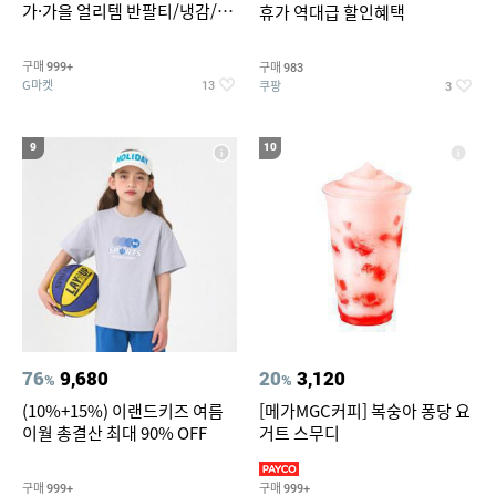
가·가을 얼리템 반팔티/냉감/반
휴가 역대급 할인혜택
바지/린넨/맨투맨/슬랙스/가디
건 외 ~74%OFF
구매
구매
999+
983
G마켓
쿠팡
13
3
9
10
76
9,680
20
3,120
%
%
(10%+15%) 이랜드키즈 여름
[메가MGC커피] 복숭아 퐁당 요
이월 총결산 최대 90% OFF
거트 스무디
구매
구매
999+
999+