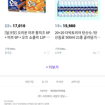
22
17,010
15
15,980
%
%
[딜크릿] 오리온 미쯔 황치즈 6P
20+20 더빅토리아 탄산수 /탄
+ 미쯔 6P + 오뜨 쇼콜라 12P +
산음료 500ml 21종 골라담기
오뜨 치즈 12P
(총 2박스/분리배송)
구매
구매
999+
999+
롯데온
G마켓
1
10
+ 더보기
회원가입
로그인
PC버전
APP다운
이용약관
개인정보처리방침
(주) 서치파이 사업자 정보
(주)서치파이
서울특별시 서초구 반포대로88, 반석빌딩 5층 대표이사 김태묵