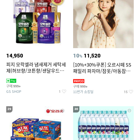
14,950
10
11,520
%
피지 모락셀라 냄새제거 세탁세
[10%+30%쿠폰] 오르시떼 SS
제(허브향/코튼향/샌달우드향/
패밀리 파자마/잠옷/아동잠옷/
화이트머스크향) 2.3리필 4종
아동내의
택1
구매
구매
999+
999+
GS SHOP
11번가 쇼킹딜
1
15
29
30