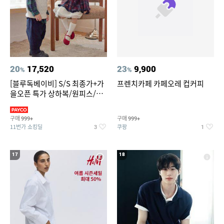
20
17,520
23
9,900
%
%
[블루독베이비] S/S 최종가+가
프렌치카페 카페오레 컵커피
을오픈 특가 상하복/원피스/내
의/팬츠 외 100종
구매
구매
999+
999+
11번가 쇼킹딜
쿠팡
3
1
17
18