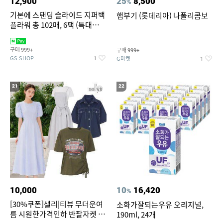
12,900
25
8,500
%
기본에 스탠딩 슬라이드 지퍼백
햄부기 (롯데리아) 나폴리콤보
플라워 총 102매, 6팩 (특대
12+대30+중40+소20)
구매
구매
999+
999+
GS SHOP
G마켓
1
1
21
22
10,000
10
16,420
%
[30%쿠폰]샐리|티뷰 무더운여
소화가잘되는우유 오리지널,
름 시원한가격인하 반팔자켓 1
190ml, 24개