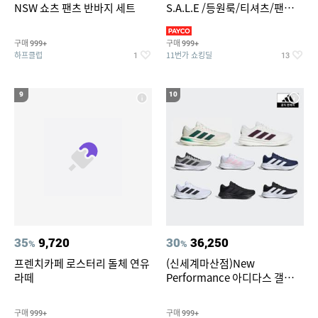
NSW 쇼츠 팬츠 반바지 세트
S.A.L.E /등원룩/티셔츠/팬츠/
상하복/실내복/팬츠 외
구매
구매
999+
999+
하프클럽
11번가 쇼킹딜
1
13
9
10
35
9,720
30
36,250
%
%
프렌치카페 로스터리 돌체 연유
(신세계마산점)New
라떼
Performance 아디다스 갤럭시
런 7종 택 1
구매
구매
999+
999+