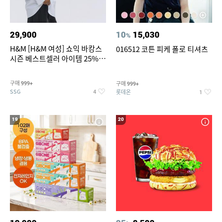
29,900
10
15,030
%
H&M [H&M 여성] 쇼익 바캉스
016512 코튼 피케 폴로 티셔츠
시즌 베스트셀러 아이템 25%
할인
구매
구매
999+
999+
SSG
롯데온
4
1
19
20