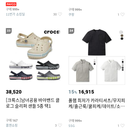
만원대 100종 한정특가
구매
구매
999+
999+
11번가 쇼킹딜
쿠팡
30
1
23
24
38,520
15
16,915
%
[크록스]남녀공용 바야밴드 클
폴햄 최저가 카라티셔츠/무지피
로그 슬리퍼 샌들 5종 택1
케/출근룩/쿨피케/데이트/소로
나 티셔츠 3종 택1
구매
구매
167
999+
홈앤쇼핑
SSG
3
1