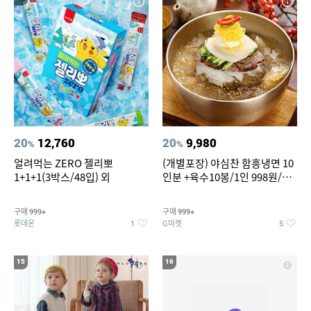
20
12,760
20
9,980
%
%
얼려먹는 ZERO 젤리뽀
(개별포장) 야심찬 함흥냉면 10
1+1+1(3박스/48입) 외
인분 +육수10봉/1인 998원/머
리가 쨍하게 시원한 냉면
구매
구매
999+
999+
롯데온
G마켓
1
5
15
16