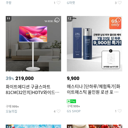
쿠팡
G마켓
1
3
11
12
39
219,000
9,900
%
매스티나 [단하루/체험특가]화
화이트에디션 구글스마트
이트매스틱 올인원 로션 포 맨
81CM(32인치)HDTV와이드무
150ml (정가 28,000원)
빙뷰 삼탠바이미 거치가능
구매
구매
999+
999+
GS SHOP
오늘의집
1
4
13
14