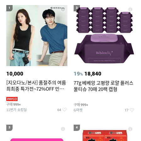
14
15
16
침대 매트리스 퀸
팔찌부자재
중고세탁기
1
2
17
스톤아일랜드 올드이펙트 오버셔츠
18
가정용 인형뽑기기계
19
위닉스 공기청정기 타워 XQ600 필터
20
안동 학가산 김치 7k
10,000
19
18,840
%
[지오다노/본사] 품절주의 여름
77g 베베앙 고평량 로얄 플러스
최최종 특가전~72%OFF 민소
물티슈 70매 20팩 캡형
매/반팔/반바지/린넨 외
구매
구매
999+
999+
11번가 쇼킹딜
G마켓
64
17
3
4