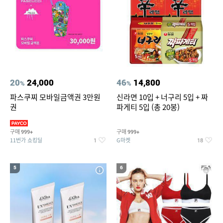
20
24,000
46
14,800
%
%
파스쿠찌 모바일금액권 3만원
신라면 10입 + 너구리 5입 + 짜
권
파게티 5입 (총 20봉)
구매
구매
999+
999+
11번가 쇼킹딜
G마켓
1
18
5
6