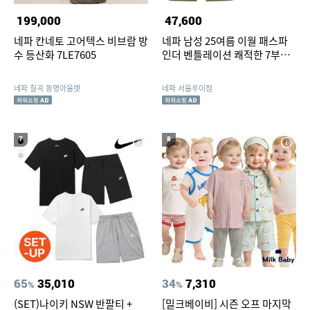
199,000
47,600
네파 칸네토 고어텍스 비브람 방
네파 남성 25여름 이월 패스파
수 등산화 7LE7605
인더 벤틀레이션 쾌적한 7부팬
츠
네파 칠곡 동명아울렛
네파 서울우이점
7
8
65
35,010
34
7,310
%
%
(SET)나이키 NSW 반팔티 +
[밀크베이비] 시즌 오프 마지막