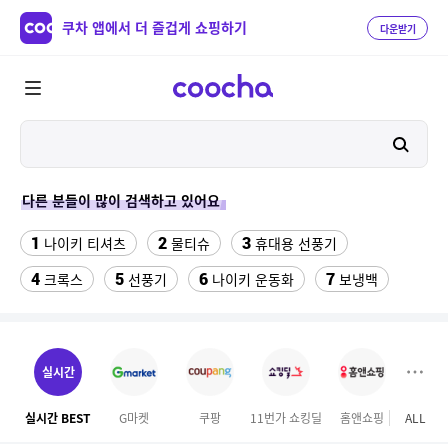
쿠차 앱에서 더 즐겁게 쇼핑하기
다운받기
다른 분들이 많이 검색하고 있어요
1
2
3
나이키 티셔츠
물티슈
휴대용 선풍기
4
5
6
7
크록스
선풍기
나이키 운동화
보냉백
8
9
스마트워치
수향미쌀10kg특등급
10
11
갤럭시s7엣지 강화유리
성인용세발자전거중고
실시간
12
아이폰xr 실리콘케이스
실시간 BEST
G마켓
쿠팡
11번가 쇼킹딜
홈앤쇼핑
ALL
GS S
13
삼성갤럭시북프로, 32gb, win11포함