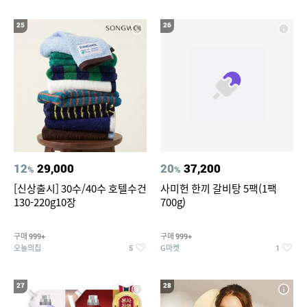
25
26
12
29,000
20
37,200
%
%
[신상출시] 30수/40수 호텔수건
사미헌 한끼 갈비탕 5팩(1팩
130-220g10장
700g)
구매
구매
999+
999+
오늘의집
G마켓
5
1
27
28