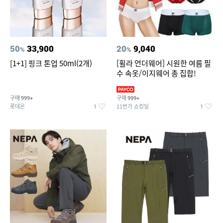
50
33,900
20
9,040
%
%
[1+1] 핑크 톤업 50ml(2개)
[휠라 언더웨어] 시원한 여름 필
수 속옷/이지웨어 총 집합!
구매
구매
999+
999+
롯데온
11번가 쇼킹딜
1
1