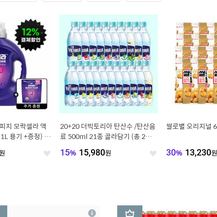
)피지 모락셀라 액
20+20 더빅토리아 탄산수 /탄산음
쌀로별 오리지널 62
1L 용기 +증정) 부
료 500ml 21종 골라담기 (총 2박
스/분리배송)
원
15
%
15,980
원
30
%
13,230
좋
좋
아
아
요
요
3
상