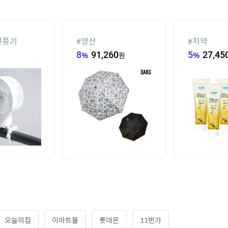
선풍기
#
양산
#
치약
8
%
91,260
원
5
%
27,45
오늘의집
이마트몰
롯데온
11번가