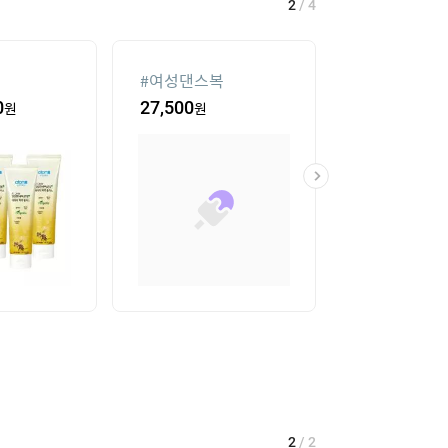
2
/
4
#
여성댄스복
#
가정용 인형
0
원
27,500
원
435,400
원
2
/
2