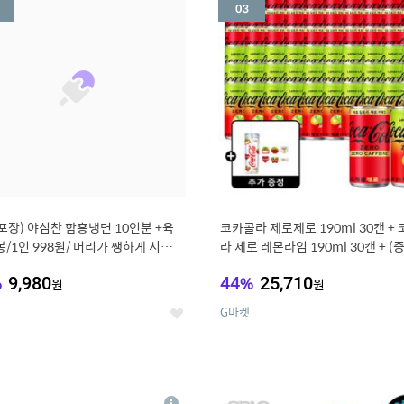
세
포장) 야심찬 함흥냉면 10인분 +육
코카콜라 제로제로 190ml 30캔 +
봉/1인 998원/ 머리가 쨍하게 시원한
라 제로 레몬라임 190ml 30캔 + (
드컵+스티커 세트
%
9,980
44
%
25,710
원
원
G마켓
좋
아
요
7