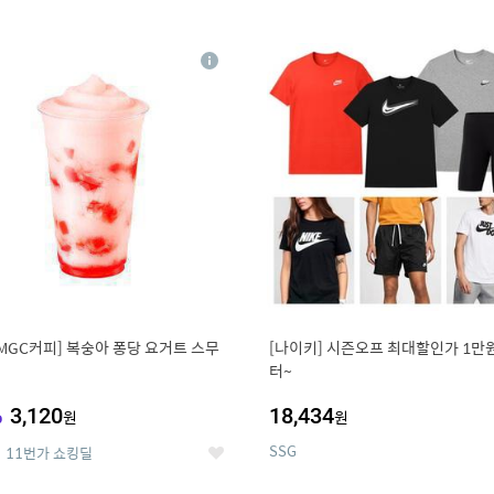
0
11
상
세
MGC커피] 복숭아 퐁당 요거트 스무
[나이키] 시즌오프 최대할인가 1만
터~
%
3,120
18,434
원
원
SSG
11번가 쇼킹딜
좋
아
요