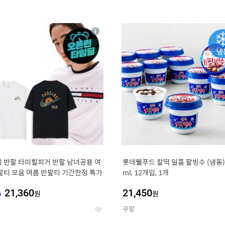
4
15
상
세
 반팔 타미힐피거 반팔 남녀공용 여
롯데웰푸드 찰떡 일품 팥빙수 (냉동),
팔티 모음 여름 반팔티 기간한정 특가
ml, 12개입, 1개
%
21,360
21,450
원
원
쿠팡
좋
아