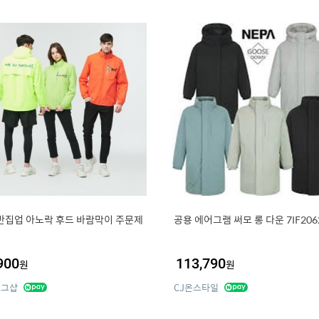
반집업 아노락 후드 바람막이 주문제
공용 에어그램 써모 롱 다운 7IF206
900
113,790
원
원
로그샵
CJ온스타일