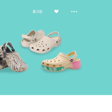
좋
더
로그인
아
보
요
기