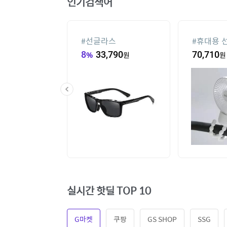
인기검색어
컨
#
선글라스
#
휴대용 
00
원
8
%
33,790
원
70,710
원
실시간 핫딜 TOP 10
G마켓
쿠팡
GS SHOP
SSG