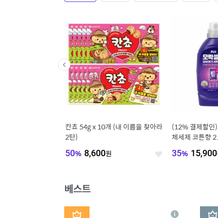
 특대과 10과
칸쵸 54g x 10개 (내 이름을 찾아라
(12% 결제할인
0~230g 페루
2탄)
체세제 코튼향 2.
스터 코튼향 3p
50
원
50
%
8,600
원
35
%
15,900
좋
좋
아
아
요
요
베스트
1
2
상