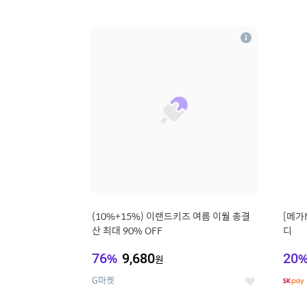
9
1
상
세
(10%+15%) 이랜드키즈 여름 이월 총결
[메가
산 최대 90% OFF
디
76
%
9,680
20
원
G마켓
좋
아
요