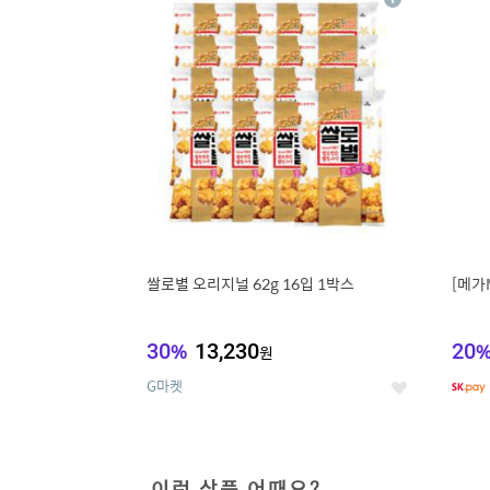
상
세
쌀로별 오리지널 62g 16입 1박스
[메가
30
%
13,230
20
원
G마켓
좋
아
요
이런 상품 어때요?