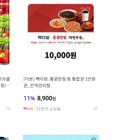
세
세
 코카콜
[더본] 빽다방, 홍콩반점 등 통합권 1만원
증정) 콜
권_잔액관리형
11
%
8,900
원
11번가 쇼킹딜
좋
좋
아
아
요
요
8