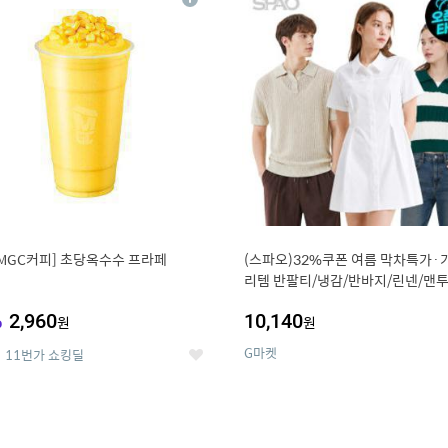
상
세
MGC커피] 초당옥수수 프라페
(스파오)32%쿠폰 여름 막차특가·
리템 반팔티/냉감/반바지/린넨/맨투
랙스/가디건 외 ~74%OFF
%
2,960
10,140
원
원
G마켓
11번가 쇼킹딜
좋
아
요