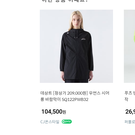
데상트 [정상가 209,000원] 우먼스 시어
푸츠 
롱 바람막이 SQ122PWB32
작
104,500
26,
원
CJ온스타일
퍼블