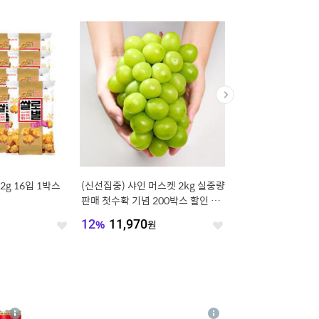
g 16입 1박스
(신선집중) 샤인 머스켓 2kg 실중량
(개별포장) 야심찬 함
판매 첫수확 기념 200박스 할인 이
분 +육수10봉/1인 99
벤트 탱글탱글 달콤한 망고포도
쨍하게 시원한 냉면
원
12
%
11,970
원
20
%
9,980
원
좋
좋
아
아
요
요
4
상
상