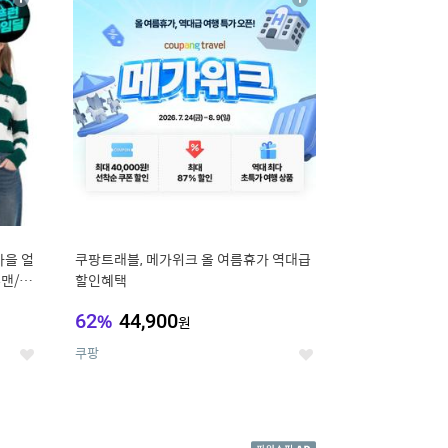
상
상
세
세
가을 얼
쿠팡트래블, 메가위크 올 여름휴가 역대급
맨/슬
할인혜택
62
%
44,900
원
쿠팡
좋
좋
아
아
요
요