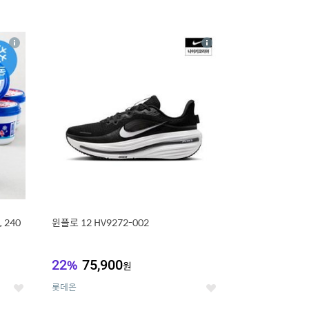
16
상
상
세
세
 240
윈플로 12 HV9272-002
22
%
75,900
원
롯데온
좋
좋
아
아