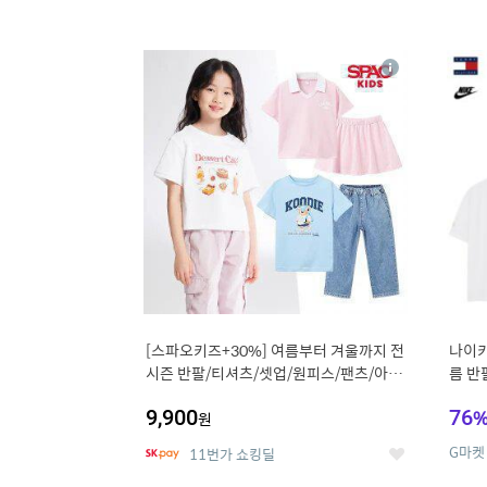
13
1
상
세
[스파오키즈+30%] 여름부터 겨울까지 전
나이키
시즌 반팔/티셔츠/셋업/원피스/팬츠/아우
름 반
트 外
9,900
76
원
G마켓
11번가 쇼킹딜
좋
아