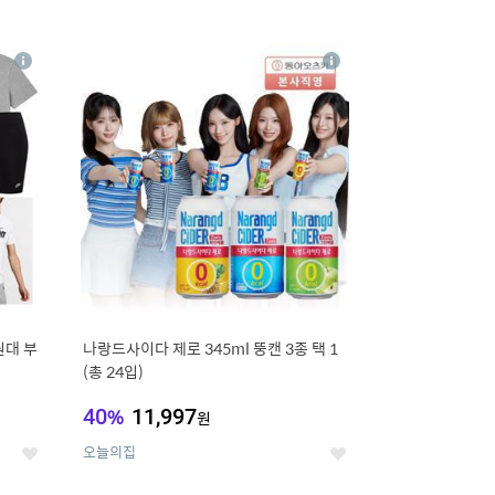
12
상
상
세
세
원대 부
나랑드사이다 제로 345ml 뚱캔 3종 택 1
(총 24입)
40
%
11,997
원
오늘의집
좋
좋
아
아
요
요