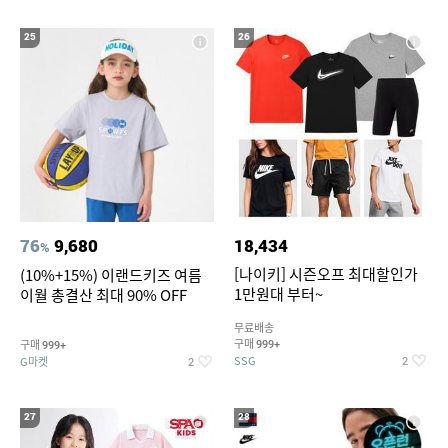
25
26
76
9,680
18,434
%
[나이키] 시즌오프 최대할인가
(10%+15%) 이랜드키즈 여름
1만원대 부터~
이월 총결산 최대 90% OFF
무료배송
구매
구매
999+
999+
SSG
G마켓
2
2
27
28