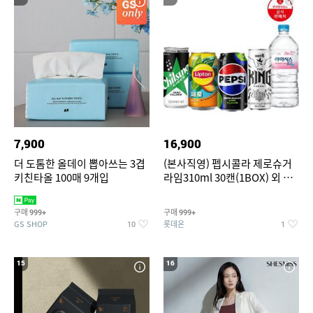
7,900
16,900
더 도톰한 올데이 뽑아쓰는 3겹
(본사직영) 펩시콜라 제로슈거
키친타올 100매 9개입
라임310ml 30캔(1BOX) 외 롯
데칠성BEST
구매
구매
999+
999+
GS SHOP
롯데온
10
1
15
16