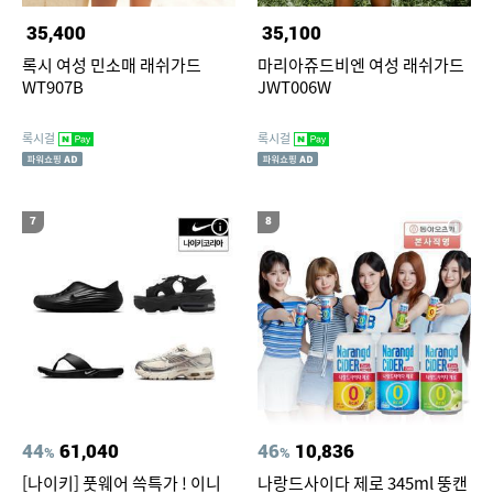
35,400
35,100
록시 여성 민소매 래쉬가드
마리아쥬드비엔 여성 래쉬가드
WT907B
JWT006W
록시걸
록시걸
7
8
44
61,040
46
10,836
%
%
[나이키] 풋웨어 쓱특가 ! 이니
나랑드사이다 제로 345ml 뚱캔