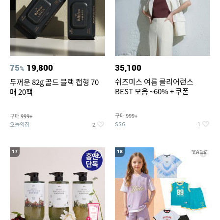
75
19,800
35,100
%
쉬즈미스 여름 클리어런스
두꺼운 82g 골드 블랙 캡형 70
BEST 모음 ~60% + 쿠폰
매 20팩
구매
구매
999+
999+
SSG
오늘의집
1
2
17
18