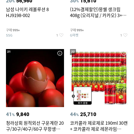
20
56,960
30
15,610
%
%
남성 나이키 레볼루션 8
(12%결제할인)몽쉘 생크림
HJ9198-002
408g (오리지널 / 카카오) 3+1
개
구매
구매
999+
999+
SSG
G마켓
1
1
21
22
41
9,840
44
25,710
%
%
청라상회 원적외선 구운계란 20
코카콜라 제로제로 190ml 30캔
구/30구/40구/60구 무항생제
+ 코카콜라 제로 레몬라임