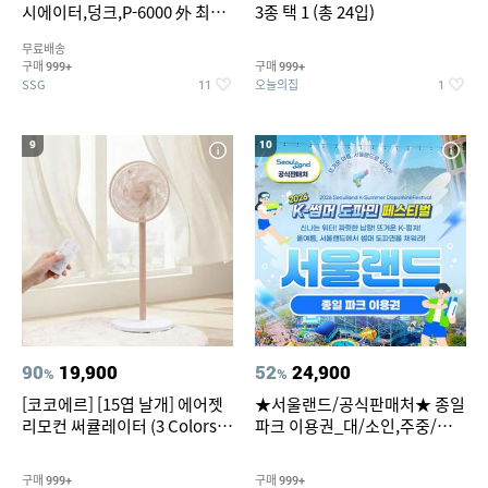
시에이터,덩크,P-6000 外 최대
3종 택 1 (총 24입)
~50% SALE
무료배송
구매
구매
999+
999+
SSG
오늘의집
11
1
9
10
90
19,900
52
24,900
%
%
[코코에르] [15엽 날개] 에어젯
★서울랜드/공식판매처★ 종일
리모컨 써큘레이터 (3 Colors
파크 이용권_대/소인,주중/주
택1)
말 공통
구매
구매
999+
999+