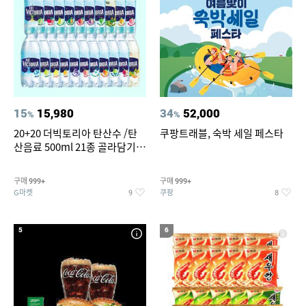
15
15,980
34
52,000
%
%
20+20 더빅토리아 탄산수 /탄
쿠팡트래블, 숙박 세일 페스타
산음료 500ml 21종 골라담기
(총 2박스/분리배송)
구매
구매
999+
999+
G마켓
쿠팡
9
8
5
6