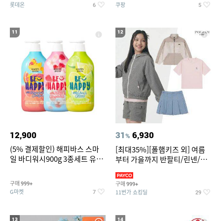
롯데온
쿠팡
6
5
11
12
12,900
31
6,930
%
(5% 결제할인) 해피바스 스마
[최대35%][폴햄키즈 외] 여름
일 바디워시900g 3종세트 유
부터 가을까지 반팔티/린넨/맨
자/체리/자몽
투맨/가디건/팬츠 외 100종
구매
구매
999+
999+
G마켓
11번가 쇼킹딜
7
29
13
14