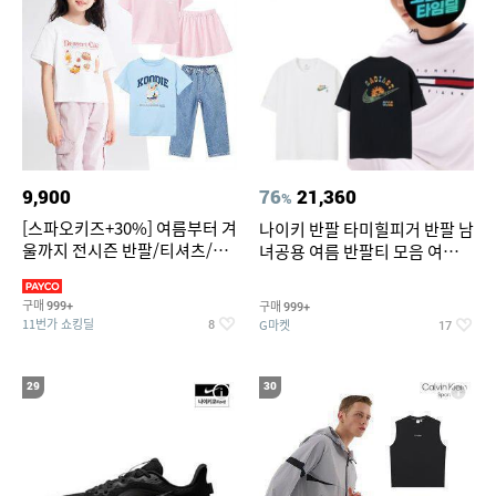
9,900
76
21,360
%
[스파오키즈+30%] 여름부터 겨
나이키 반팔 타미힐피거 반팔 남
울까지 전시즌 반팔/티셔츠/셋
녀공용 여름 반팔티 모음 여름
업/원피스/팬츠/아우트 外
반팔티 기간한정 특가
구매
구매
999+
999+
11번가 쇼킹딜
G마켓
8
17
29
30