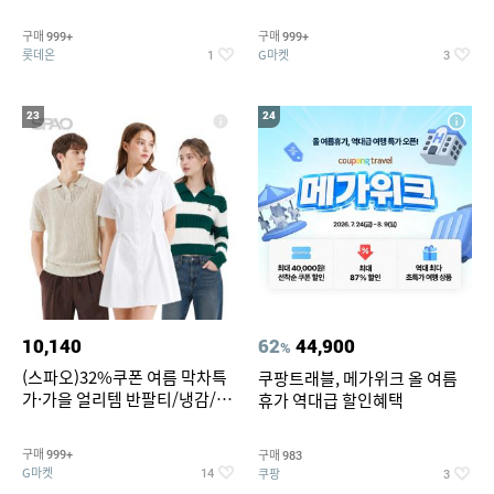
맥반석계란 HACCP 햇썹 인증
190ml 30캔 + (증정) 콜드컵+스
티커 세트
구매
구매
999+
999+
롯데온
G마켓
1
3
23
24
10,140
62
44,900
%
(스파오)32%쿠폰 여름 막차특
쿠팡트래블, 메가위크 올 여름
가·가을 얼리템 반팔티/냉감/반
휴가 역대급 할인혜택
바지/린넨/맨투맨/슬랙스/가디
건 외 ~74%OFF
구매
구매
999+
983
G마켓
쿠팡
14
3