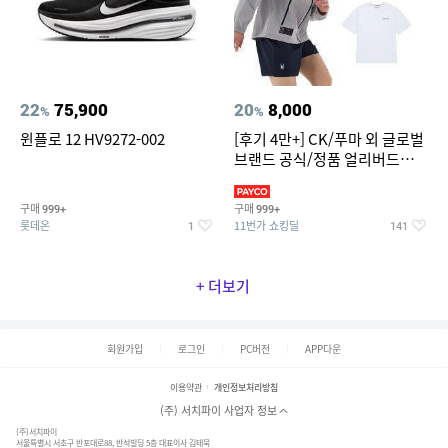
22
75,900
20
8,000
%
%
윈플로 12 HV9272-002
[후기 4만+] CK/푸마 외 글로벌
브랜드 공식/정품 얼리버드
~94%
구매
구매
999+
999+
롯데온
11번가 쇼킹딜
1
141
+ 더보기
회원가입
로그인
PC버전
APP다운
이용약관
개인정보처리방침
(주) 서치파이 사업자 정보
(주)서치파이
서울특별시 서초구 반포대로88, 반석빌딩 5층 대표이사 김태묵