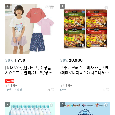
19
20
중고음료수냉장고
스투시 키즈
1
2
30
1,750
30
20,930
%
%
[최대30%][탑텐키즈] 전상품
오뚜기 크러스트 피자 혼합 4판
시즌오프 반팔티/맨투맨/상하
(페페로니디럭스2+시그니처익
복/레깅스 외 100종
스트림2)
구매
구매
999+
999+
11번가 쇼킹딜
G마켓
29
4
3
4