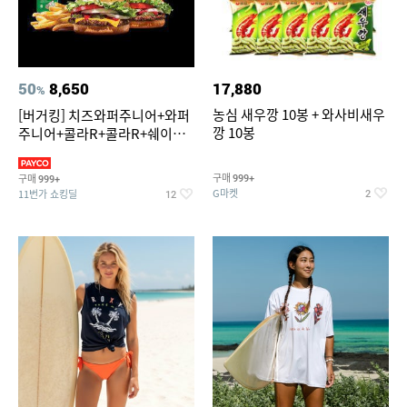
50
8,650
17,880
%
농심 새우깡 10봉 + 와사비새우
[버거킹] 치즈와퍼주니어+와퍼
깡 10봉
주니어+콜라R+콜라R+쉐이킹
프라이 스윗어니언
구매
구매
999+
999+
G마켓
11번가 쇼킹딜
2
12