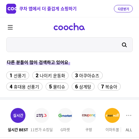
쿠차 앱에서 더 즐겁게 쇼핑하기
다운받기
다른 분들이 많이 검색하고 있어요
1
2
3
선풍기
나이키 운동화
아쿠아슈즈
4
5
6
7
휴대용 선풍기
물티슈
삼계탕
복숭아
8
9
10
이동식 에어컨
샌들
수향미쌀10kg특등급
11
12
13
서울랜드 자유이용권
여성 댄스복
팔찌부자재
실시간
14
15
16
엄마옷
이비스 용산
디오션리조트
실시간 BEST
11번가 쇼킹딜
G마켓
쿠팡
이마트몰
ALL
롯데
17
18
하이원 워터월드
테프론 테이프