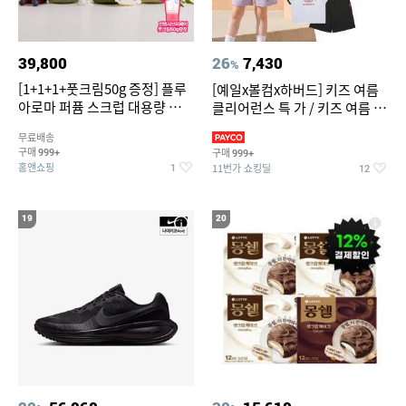
39,800
26
7,430
%
[1+1+1+풋크림50g 증정] 플루
[예일x볼컴x하버드] 키즈 여름
아로마 퍼퓸 스크럽 대용량 바디
클리어런스 특 가 / 키즈 여름 수
워시 1000ml
영복 반팔티 반바지 스
무료배송
구매
구매
999+
999+
홈앤쇼핑
11번가 쇼킹딜
1
12
19
20