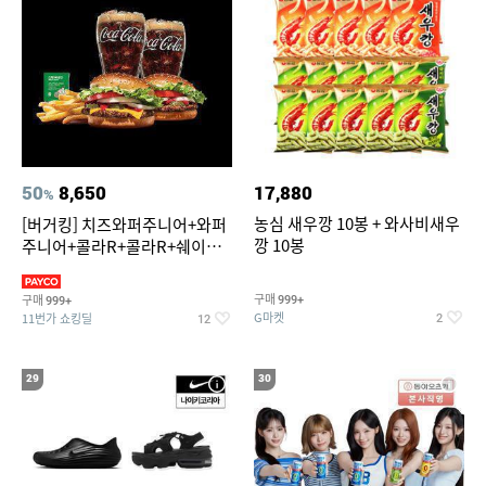
50
8,650
17,880
%
농심 새우깡 10봉 + 와사비새우
[버거킹] 치즈와퍼주니어+와퍼
깡 10봉
주니어+콜라R+콜라R+쉐이킹
프라이 스윗어니언
구매
구매
999+
999+
G마켓
11번가 쇼킹딜
2
12
29
30