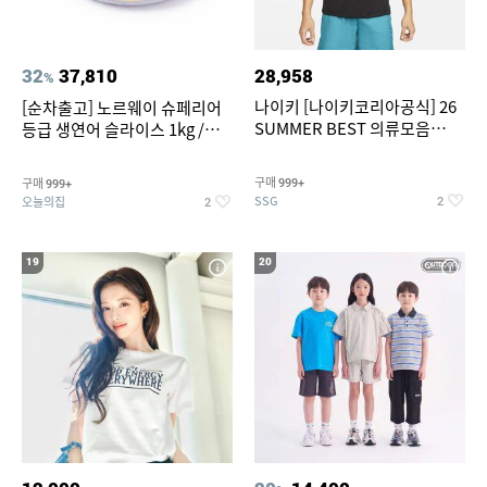
32
37,810
28,958
%
나이키 [나이키코리아공식] 26
[순차출고] 노르웨이 슈페리어
SUMMER BEST 의류모음
등급 생연어 슬라이스 1kg /
~55% SALE
500g / 300g 항공직송
구매
구매
999+
999+
SSG
오늘의집
2
2
19
20