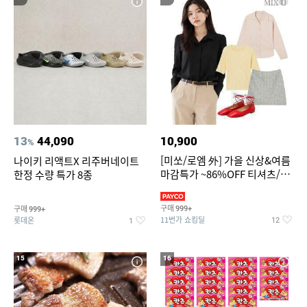
13
44,090
10,900
%
[미쏘/로엠 外] 가을 신상&여름
나이키 리액트X 리주버네이트
마감특가 ~86%OFF 티셔츠/슬
한정 수량 특가 8종
랙스/원피스/니트/블라우스
구매
구매
999+
999+
11번가 쇼킹딜
롯데온
12
1
15
16