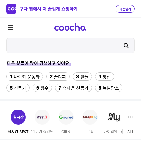
쿠차 앱에서 더 즐겁게 쇼핑하기
다운받기
다른 분들이 많이 검색하고 있어요
1
2
3
4
나이키 운동화
슬리퍼
샌들
양산
5
6
7
8
선풍기
생수
휴대용 선풍기
뉴발란스
9
10
11
여성쿨티
라인댄스옷
발바닥저주파 마사지기
12
13
14
rnrn 러닝조끼
여자 등산화
구혜선
실시간
15
16
17
속초 체스터톤스
여자라인 댄스복
메가커피
실시간 BEST
11번가 쇼킹딜
G마켓
쿠팡
마이리얼트립
ALL
테
18
19
20
무대의상
휴지
블루원