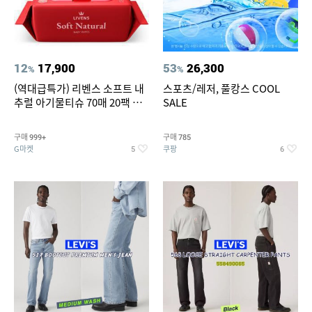
12
17,900
53
26,300
%
%
(역대급특가) 리벤스 소프트 내
스포츠/레저, 풀캉스 COOL
추럴 아기물티슈 70매 20팩 캡
SALE
형 / 70gsm 고평량
구매
구매
999+
785
G마켓
쿠팡
5
6