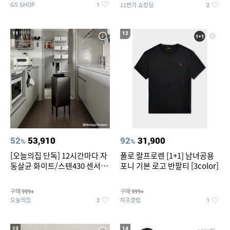
GS SHOP
11번가 쇼킹딜
1
2
11
12
52
53,910
92
31,900
%
%
[오늘의집 단독] 12시간마다 자
폴로 랄프로렌 [1+1] 남녀공용
동살균 화이트/스텐430 센서휴
포니 기본 로고 반팔티 [3color]
지통 20L/30L
구매
구매
999+
999+
오늘의집
하프클럽
3
1
13
14