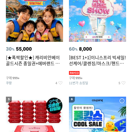
30
55,000
60
8,000
%
%
[★폭싹할인★] 캐리비안베이
[BEST 1+1]이니스프리 빅세일!
골드시즌 종일권+에버랜드 오
선케어/클렌징/마스크/핸드크
후권 대소공통
림/레티놀/PDRN/비타C/그린
구매
구매
999+
999+
쿠팡
11번가 쇼킹딜
4
5
5
6