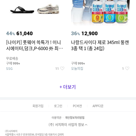
44
61,040
36
12,900
%
%
[나이키] 풋웨어 쓱특가 ! 이니
나랑드사이다 제로 345ml 뚱캔
시에이터,덩크,P-6000 外 최대
3종 택 1 (총 24입)
~50% SALE
무료배송
구매
구매
999+
999+
SSG
오늘의집
11
1
+ 더보기
회원가입
로그인
PC버전
APP다운
이용약관
개인정보처리방침
(주) 서치파이 사업자 정보
(주)서치파이
서울특별시 서초구 반포대로88, 반석빌딩 5층 대표이사 김태묵