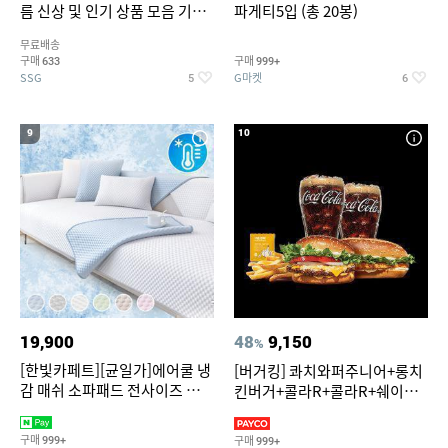
름 신상 및 인기 상품 모음 기획
파게티5입 (총 20봉)
전 최대 77% SALE
무료배송
구매
구매
633
999+
SSG
G마켓
5
6
9
10
19,900
48
9,150
%
[한빛카페트][균일가]에어쿨 냉
[버거킹] 콰치와퍼주니어+롱치
감 매쉬 소파패드 전사이즈 균일
킨버거+콜라R+콜라R+쉐이킹
가
프라이 구운갈릭
구매
구매
999+
999+