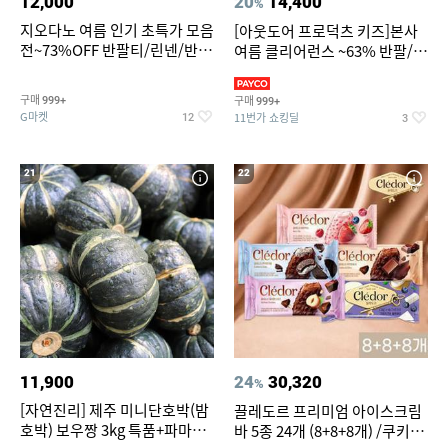
12,000
20
14,400
%
지오다노 여름 인기 초특가 모음
[아웃도어 프로덕츠 키즈]본사
전~73%OFF 반팔티/린넨/반바
여름 클리어런스 ~63% 반팔/반
지 외
바지/수영복
구매
구매
999+
999+
G마켓
11번가 쇼킹딜
12
3
21
22
11,900
24
30,320
%
[자연진리] 제주 미니단호박(밤
끌레도르 프리미엄 아이스크림
호박) 보우짱 3kg 특품+파마산
바 5종 24개 (8+8+8개) /쿠키앤