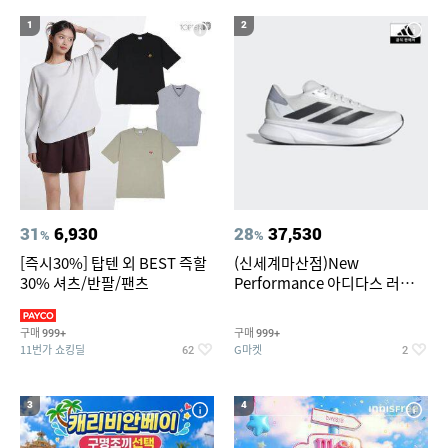
1
2
31
6,930
28
37,530
%
%
[즉시30%] 탑텐 외 BEST 즉할
(신세계마산점)New
30% 셔츠/반팔/팬츠
Performance 아디다스 러닝화
듀라모 SL2
구매
구매
999+
999+
11번가 쇼킹딜
G마켓
62
2
3
4