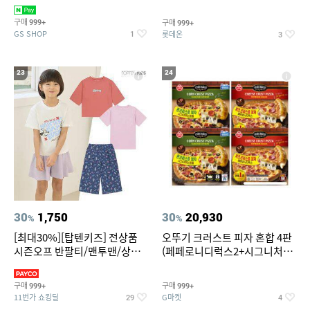
치즈 증정
크림/베리믹스/헤이즐넛초코
구매
구매
999+
999+
GS SHOP
롯데온
1
3
23
24
30
1,750
30
20,930
%
%
[최대30%][탑텐키즈] 전상품
오뚜기 크러스트 피자 혼합 4판
시즌오프 반팔티/맨투맨/상하
(페페로니디럭스2+시그니처익
복/레깅스 외 100종
스트림2)
구매
구매
999+
999+
11번가 쇼킹딜
G마켓
29
4