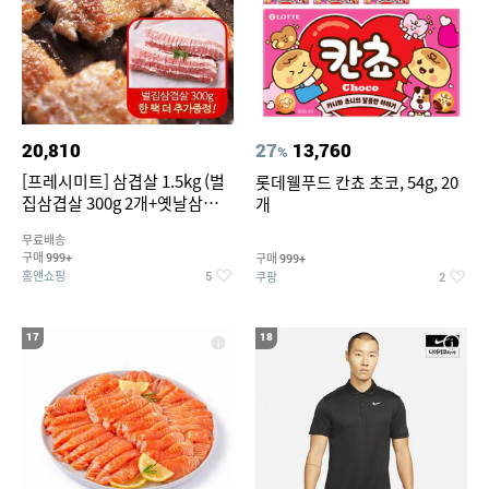
20,810
27
13,760
%
[프레시미트] 삼겹살 1.5kg (벌
롯데웰푸드 칸쵸 초코, 54g, 20
집삼겹살 300g 2개+옛날삼겹살
개
300g 2개+벌집삼겹살300g한
무료배송
팩 추가증정)
구매
구매
999+
999+
홈앤쇼핑
쿠팡
5
2
17
18