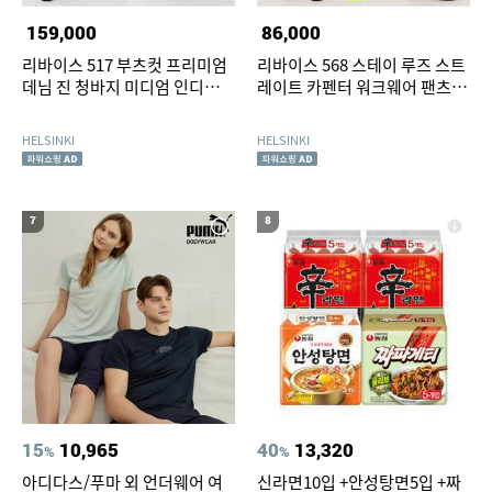
159,000
86,000
리바이스 517 부츠컷 프리미엄
리바이스 568 스테이 루즈 스트
데님 진 청바지 미디엄 인디고
레이트 카펜터 워크웨어 팬츠
(00517-0242)
(55849-0065)
HELSINKI
HELSINKI
7
8
15
10,965
40
13,320
%
%
아디다스/푸마 외 언더웨어 여
신라면10입 +안성탕면5입 +짜