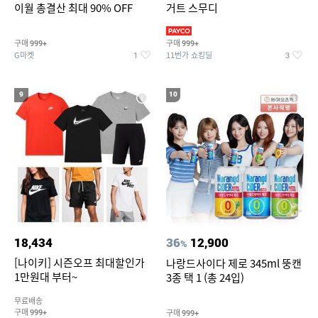
이월 총결산 최대 90% OFF
거트 스무디
구매
구매
999+
999+
G마켓
11번가 쇼킹딜
1
3
9
10
18,434
36
12,900
%
[나이키] 시즌오프 최대할인가
나랑드사이다 제로 345ml 뚱캔
1만원대 부터~
3종 택 1 (총 24입)
무료배송
구매
구매
999+
999+