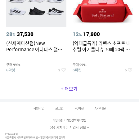
28
37,530
12
17,900
%
%
(신세계마산점)New
(역대급특가) 리벤스 소프트 내
Performance 아디다스 갤럭시
추럴 아기물티슈 70매 20팩 캡
런 7종 택 1
형 / 70gsm 고평량
구매
구매
999+
999+
G마켓
G마켓
2
5
+ 더보기
회원가입
로그인
PC버전
APP다운
이용약관
개인정보처리방침
(주) 서치파이 사업자 정보
(주)서치파이
서울특별시 서초구 반포대로88, 반석빌딩 5층 대표이사 김태묵