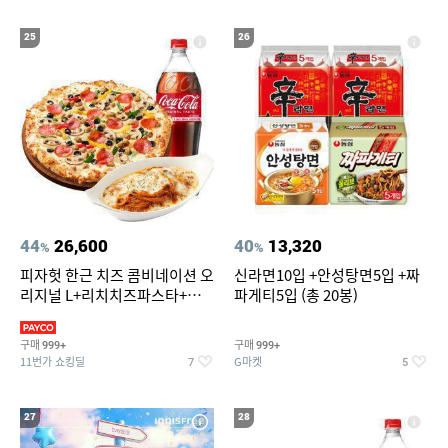
25
26
44
26,600
40
13,320
%
%
피자헛 한근 치즈 콤비네이션 오
신라면10입 +안성탕면5입 +짜
리지널 L+리치치즈파스타+콜
파게티5입 (총 20봉)
라 1.25L
구매
구매
999+
999+
11번가 쇼킹딜
G마켓
7
5
27
28