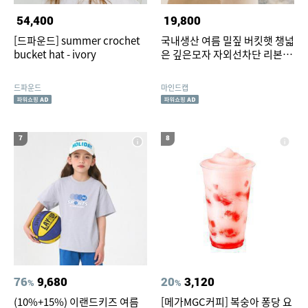
54,400
19,800
[드파운드] summer crochet
국내생산 여름 밀짚 버킷햇 챙넓
bucket hat - ivory
은 깊은모자 자외선차단 리본 턱
끈 벙거지 여성 보넷
드파운드
마인드캡
7
8
76
9,680
20
3,120
%
%
(10%+15%) 이랜드키즈 여름
[메가MGC커피] 복숭아 퐁당 요