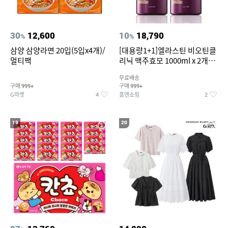
30
12,600
10
18,790
%
%
삼양 삼양라면 20입(5입x4개)/
[대용량1+1]엘라스틴 비오틴클
멀티팩
리닉 맥주효모 1000ml x 2개
(샴푸/컨디셔너 택1)
무료배송
구매
구매
999+
999+
G마켓
홈앤쇼핑
4
2
19
20