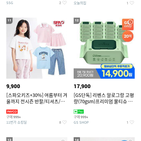
SSG
오늘의집
2
1
11
12
9,900
17,900
[스파오키즈+30%] 여름부터 겨
[GS단독] 리벤스 알로그랑 고평
울까지 전시즌 반팔/티셔츠/셋
량(70gsm)프리미엄 물티슈 70
업/원피스/팬츠/아우트 外
매x20팩
구매
구매
999+
999+
11번가 쇼킹딜
GS SHOP
8
1
13
14