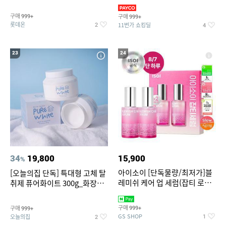
트아메리카노/헤이즐넛)
3,390원~/상하복/래쉬가드/수
영복/티셔츠/
구매
구매
999+
999+
롯데온
11번가 쇼킹딜
2
4
23
24
34
19,800
15,900
%
아이소이 [단독물량/최저가]블
[오늘의집 단독] 특대형 고체 탈
레미쉬 케어 업 세럼(잡티 로즈
취제 퓨어화이트 300g_화장실
세럼) 20ml 더블기획 (사용기한
탈취제 담배냄새제거 거실탈취
2027-04-24)
구매
구매
999+
999+
GS SHOP
오늘의집
1
2