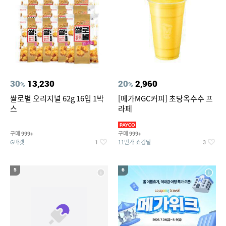
30
13,230
20
2,960
%
%
쌀로별 오리지널 62g 16입 1박
[메가MGC커피] 초당옥수수 프
스
라페
구매
구매
999+
999+
G마켓
11번가 쇼킹딜
1
3
5
6