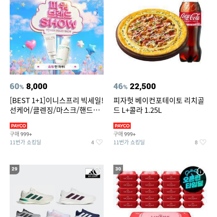
60
8,000
46
22,500
%
%
[BEST 1+1]이니스프리 빅세일!
피자헛 베이컨포테이토 리치골
선케어/클렌징/마스크/핸드크
드 L+콜라 1.25L
림/레티놀/PDRN/비타C/그린
구매
구매
999+
999+
11번가 쇼킹딜
11번가 쇼킹딜
4
8
29
30