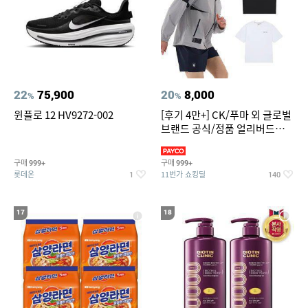
22
75,900
20
8,000
%
%
윈플로 12 HV9272-002
[후기 4만+] CK/푸마 외 글로벌
브랜드 공식/정품 얼리버드
~94%
구매
구매
999+
999+
롯데온
11번가 쇼킹딜
1
140
17
18