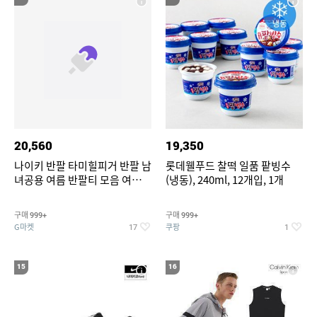
20,560
19,350
나이키 반팔 타미힐피거 반팔 남
롯데웰푸드 찰떡 일품 팥빙수
녀공용 여름 반팔티 모음 여름
(냉동), 240ml, 12개입, 1개
반팔티 기간한정 특가
구매
구매
999+
999+
G마켓
쿠팡
17
1
15
16