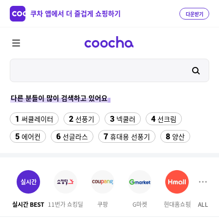
쿠차 앱에서 더 즐겁게 쇼핑하기
다운받기
다른 분들이 많이 검색하고 있어요
1
2
3
4
써큘레이터
선풍기
넥쿨러
선크림
5
6
7
8
에어컨
선글라스
휴대용 선풍기
양산
9
10
11
물티슈
실외기없는 에어컨
onemix
12
13
14
팔찌부자재
차량햇빛가리개
비데
실시간
15
16
성인용세발자전거중고
침대 매트리스 퀸
실시간 BEST
11번가 쇼킹딜
쿠팡
G마켓
현대홈쇼핑
ALL
마이리
17
18
겔럭시25카드케이스
여성칠부바지