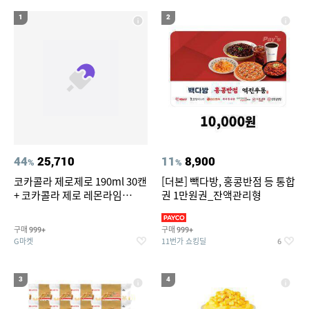
19
20
라이트라이드 360
크록스
1
2
44
25,710
11
8,900
%
%
코카콜라 제로제로 190ml 30캔
[더본] 빽다방, 홍콩반점 등 통합
+ 코카콜라 제로 레몬라임
권 1만원권_잔액관리형
190ml 30캔 + (증정) 콜드컵+스
티커 세트
구매
구매
999+
999+
G마켓
11번가 쇼킹딜
6
3
4