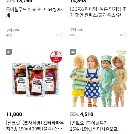
27
13,760
14,898
%
[GGPX/미니멈] 여름 인기템 추
롯데웰푸드 칸쵸 초코, 54g, 20
가 할인 원피스/블라우스/팬츠
개
~
구매
구매
999+
999+
SSG
쿠팡
8
1
21
22
11,000
55
4,510
%
[딜크릿] (본사직영) 칸타타파우
[삠뽀요][파이널특가
치 3종 190ml 20팩 (블랙/스위
25%+15%] 썸머시즌오프