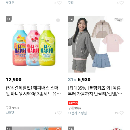
롯데온
쿠팡
6
5
11
12
12,900
31
6,930
%
(5% 결제할인) 해피바스 스마
[최대35%][폴햄키즈 외] 여름
일 바디워시900g 3종세트 유
부터 가을까지 반팔티/린넨/맨
자/체리/자몽
투맨/가디건/팬츠 외 100종
구매
구매
999+
999+
G마켓
11번가 쇼킹딜
7
29
13
14