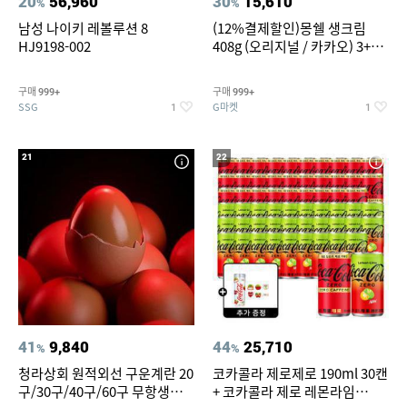
20
56,960
30
15,610
%
%
남성 나이키 레볼루션 8
(12%결제할인)몽쉘 생크림
HJ9198-002
408g (오리지널 / 카카오) 3+1
개
구매
구매
999+
999+
SSG
G마켓
1
1
21
22
41
9,840
44
25,710
%
%
청라상회 원적외선 구운계란 20
코카콜라 제로제로 190ml 30캔
구/30구/40구/60구 무항생제
+ 코카콜라 제로 레몬라임