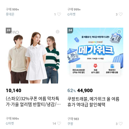
맥반석계란 HACCP 햇썹 인증
190ml 30캔 + (증정) 콜드컵+스
티커 세트
구매
구매
999+
999+
롯데온
G마켓
1
3
23
24
10,140
62
44,900
%
(스파오)32%쿠폰 여름 막차특
쿠팡트래블, 메가위크 올 여름
가·가을 얼리템 반팔티/냉감/반
휴가 역대급 할인혜택
바지/린넨/맨투맨/슬랙스/가디
건 외 ~74%OFF
구매
구매
999+
983
G마켓
쿠팡
14
3