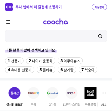
쿠차 앱에서 더 즐겁게 쇼핑하기
다운받기
다른 분들이 많이 검색하고 있어요
1
2
3
선풍기
나이키 운동화
아쿠아슈즈
4
5
6
7
휴대용 선풍기
물티슈
삼계탕
복숭아
8
9
10
이동식 에어컨
샌들
수향미쌀10kg특등급
11
12
13
서울랜드 자유이용권
여성 댄스복
팔찌부자재
실시간
14
15
16
엄마옷
이비스 용산
디오션리조트
실시간 BEST
쿠팡
G마켓
11번가 쇼킹딜
하프클럽
ALL
테
17
18
하이원 워터월드
테프론 테이프