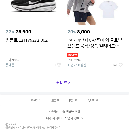
22
75,900
20
8,000
%
%
윈플로 12 HV9272-002
[후기 4만+] CK/푸마 외 글로벌
브랜드 공식/정품 얼리버드
~94%
구매
구매
999+
999+
롯데온
11번가 쇼킹딜
1
141
+ 더보기
회원가입
로그인
PC버전
APP다운
이용약관
개인정보처리방침
(주) 서치파이 사업자 정보
(주)서치파이
서울특별시 서초구 반포대로88, 반석빌딩 5층 대표이사 김태묵