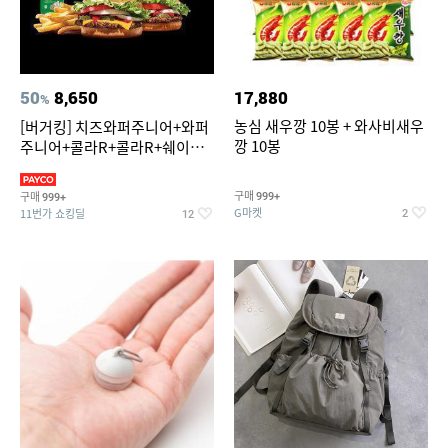
50
8,650
17,880
%
농심 새우깡 10봉 + 와사비새우
[버거킹] 치즈와퍼주니어+와퍼
깡 10봉
주니어+콜라R+콜라R+쉐이킹
프라이 스윗어니언
구매
구매
999+
999+
G마켓
11번가 쇼킹딜
2
12