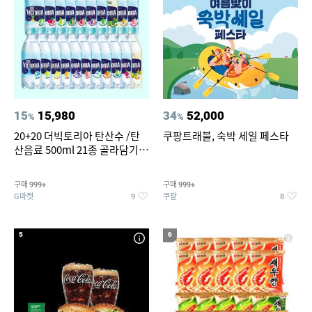
15
15,980
34
52,000
%
%
20+20 더빅토리아 탄산수 /탄
쿠팡트래블, 숙박 세일 페스타
산음료 500ml 21종 골라담기
(총 2박스/분리배송)
구매
구매
999+
999+
G마켓
쿠팡
9
8
5
6