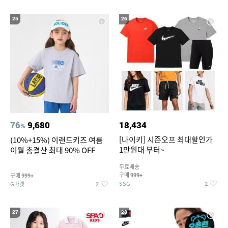
25
26
76
9,680
18,434
%
[나이키] 시즌오프 최대할인가
(10%+15%) 이랜드키즈 여름
1만원대 부터~
이월 총결산 최대 90% OFF
무료배송
구매
구매
999+
999+
SSG
G마켓
2
2
27
28