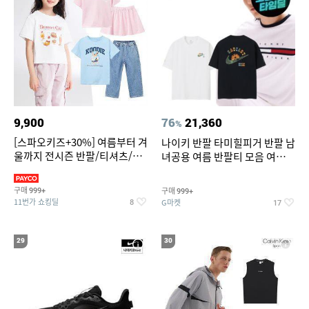
9,900
76
21,360
%
[스파오키즈+30%] 여름부터 겨
나이키 반팔 타미힐피거 반팔 남
울까지 전시즌 반팔/티셔츠/셋
녀공용 여름 반팔티 모음 여름
업/원피스/팬츠/아우트 外
반팔티 기간한정 특가
구매
구매
999+
999+
11번가 쇼킹딜
G마켓
8
17
29
30