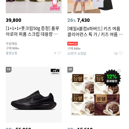
39,800
26
7,430
%
[1+1+1+풋크림50g 증정] 플루
[예일x볼컴x하버드] 키즈 여름
아로마 퍼퓸 스크럽 대용량 바디
클리어런스 특 가 / 키즈 여름 수
워시 1000ml
영복 반팔티 반바지 스
무료배송
구매
구매
999+
999+
홈앤쇼핑
11번가 쇼킹딜
1
12
19
20