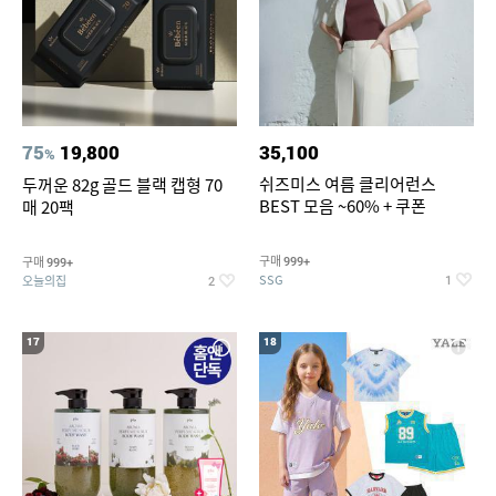
75
19,800
35,100
%
쉬즈미스 여름 클리어런스
두꺼운 82g 골드 블랙 캡형 70
BEST 모음 ~60% + 쿠폰
매 20팩
구매
구매
999+
999+
SSG
오늘의집
1
2
17
18