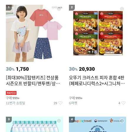
19
20
중고음료수냉장고
스투시 키즈
1
2
30
1,750
30
20,930
%
%
[최대30%][탑텐키즈] 전상품
오뚜기 크러스트 피자 혼합 4판
시즌오프 반팔티/맨투맨/상하
(페페로니디럭스2+시그니처익
복/레깅스 외 100종
스트림2)
구매
구매
999+
999+
11번가 쇼킹딜
G마켓
29
4
3
4