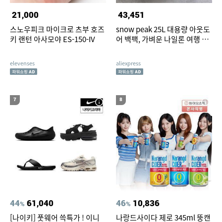
21,000
43,451
스노우피크 마이크로 츠부 호즈
snow peak 25L 대용량 아웃도
키 랜턴 아사모야 ES-150-IV
어 백팩, 가벼운 나일론 여행 하
이킹 가방, 남녀 공용 캐주얼 스
포츠 데이팩
elevenses
aliexpress
7
8
44
61,040
46
10,836
%
%
[나이키] 풋웨어 쓱특가 ! 이니
나랑드사이다 제로 345ml 뚱캔