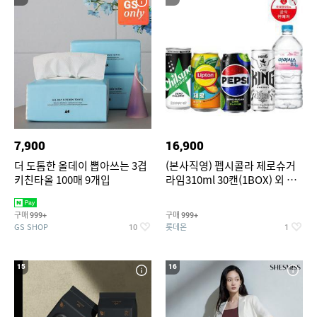
7,900
16,900
더 도톰한 올데이 뽑아쓰는 3겹
(본사직영) 펩시콜라 제로슈거
키친타올 100매 9개입
라임310ml 30캔(1BOX) 외 롯
데칠성BEST
구매
구매
999+
999+
GS SHOP
롯데온
10
1
15
16