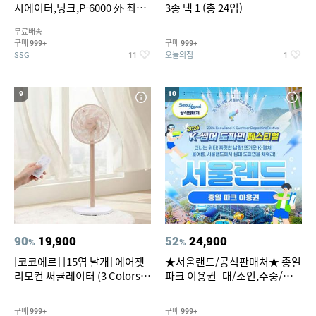
시에이터,덩크,P-6000 外 최대
3종 택 1 (총 24입)
~50% SALE
무료배송
구매
구매
999+
999+
SSG
오늘의집
11
1
9
10
90
19,900
52
24,900
%
%
[코코에르] [15엽 날개] 에어젯
★서울랜드/공식판매처★ 종일
리모컨 써큘레이터 (3 Colors
파크 이용권_대/소인,주중/주
택1)
말 공통
구매
구매
999+
999+