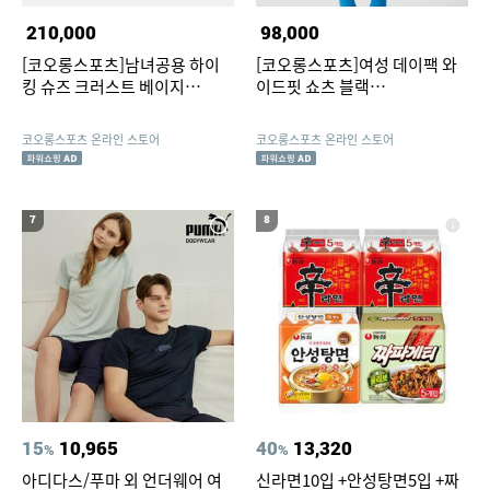
210,000
98,000
[코오롱스포츠]남녀공용 하이
[코오롱스포츠]여성 데이팩 와
킹 슈즈 크러스트 베이지
이드핏 쇼츠 블랙
6F4KX26900BEI
TVPOM26682BLK
코오롱스포츠 온라인 스토어
코오롱스포츠 온라인 스토어
7
8
15
10,965
40
13,320
%
%
아디다스/푸마 외 언더웨어 여
신라면10입 +안성탕면5입 +짜