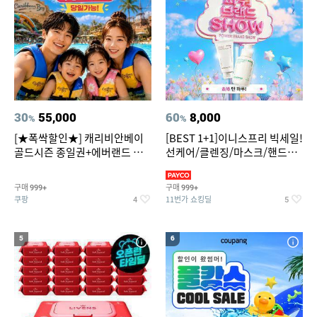
30
55,000
60
8,000
%
%
[★폭싹할인★] 캐리비안베이
[BEST 1+1]이니스프리 빅세일!
골드시즌 종일권+에버랜드 오
선케어/클렌징/마스크/핸드크
후권 대소공통
림/레티놀/PDRN/비타C/그린
구매
구매
999+
999+
쿠팡
11번가 쇼킹딜
4
5
5
6