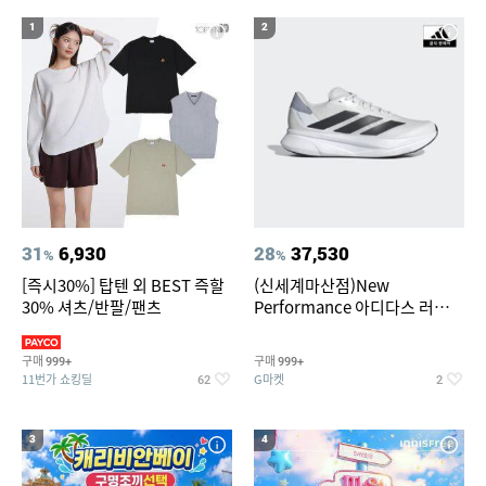
1
2
31
6,930
28
37,530
%
%
[즉시30%] 탑텐 외 BEST 즉할
(신세계마산점)New
30% 셔츠/반팔/팬츠
Performance 아디다스 러닝화
듀라모 SL2
구매
구매
999+
999+
11번가 쇼킹딜
G마켓
62
2
3
4