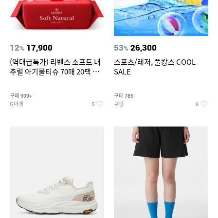
12
17,900
53
26,300
%
%
(역대급특가) 리벤스 소프트 내
스포츠/레저, 풀캉스 COOL
추럴 아기물티슈 70매 20팩 캡
SALE
형 / 70gsm 고평량
구매
구매
999+
785
G마켓
쿠팡
5
6