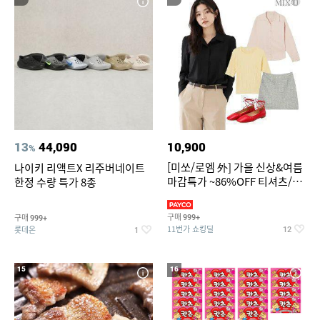
13
44,090
10,900
%
[미쏘/로엠 外] 가을 신상&여름
나이키 리액트X 리주버네이트
마감특가 ~86%OFF 티셔츠/슬
한정 수량 특가 8종
랙스/원피스/니트/블라우스
구매
구매
999+
999+
11번가 쇼킹딜
롯데온
12
1
15
16