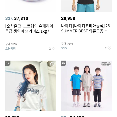
32
37,810
28,958
%
나이키 [나이키코리아공식] 26
[순차출고] 노르웨이 슈페리어
SUMMER BEST 의류모음
등급 생연어 슬라이스 1kg /
~55% SALE
500g / 300g 항공직송
구매
구매
999+
999+
SSG
오늘의집
2
2
19
20