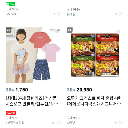
치즈 증정
크림/베리믹스/헤이즐넛초코
구매
구매
999+
999+
GS SHOP
롯데온
1
3
23
24
30
1,750
30
20,930
%
%
[최대30%][탑텐키즈] 전상품
오뚜기 크러스트 피자 혼합 4판
시즌오프 반팔티/맨투맨/상하
(페페로니디럭스2+시그니처익
복/레깅스 외 100종
스트림2)
구매
구매
999+
999+
11번가 쇼킹딜
G마켓
29
4