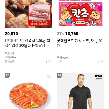
20,810
27
13,760
%
[프레시미트] 삼겹살 1.5kg (벌
롯데웰푸드 칸쵸 초코, 54g, 20
집삼겹살 300g 2개+옛날삼겹살
개
300g 2개+벌집삼겹살300g한
무료배송
팩 추가증정)
구매
구매
999+
999+
홈앤쇼핑
쿠팡
5
2
17
18