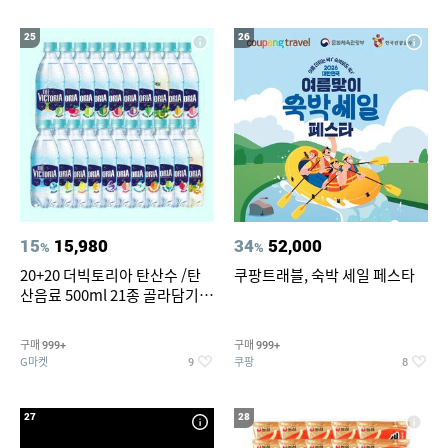
25
26
15
15,980
34
52,000
%
%
20+20 더빅토리아 탄산수 /탄
쿠팡트래블, 숙박 세일 페스타
산음료 500ml 21종 골라담기
(총 2박스/분리배송)
구매
구매
999+
999+
G마켓
쿠팡
9
8
27
28