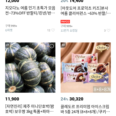
12,000
20
14,400
%
지오다노 여름 인기 초특가 모음
[아웃도어 프로덕츠 키즈]본사
전~73%OFF 반팔티/린넨/반바
여름 클리어런스 ~63% 반팔/반
지 외
바지/수영복
구매
구매
999+
999+
G마켓
11번가 쇼킹딜
12
3
21
22
11,900
24
30,320
%
[자연진리] 제주 미니단호박(밤
끌레도르 프리미엄 아이스크림
호박) 보우짱 3kg 특품+파마산
바 5종 24개 (8+8+8개) /쿠키앤