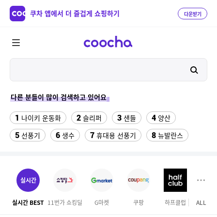
쿠차 앱에서 더 즐겁게 쇼핑하기
다운받기
다른 분들이 많이 검색하고 있어요
1
2
3
4
나이키 운동화
슬리퍼
샌들
양산
5
6
7
8
선풍기
생수
휴대용 선풍기
뉴발란스
9
10
11
여성쿨티
라인댄스옷
발바닥저주파 마사지기
12
13
14
rnrn 러닝조끼
여자 등산화
구혜선
실시간
15
16
17
속초 체스터톤스
여자라인 댄스복
메가커피
실시간 BEST
11번가 쇼킹딜
G마켓
쿠팡
하프클럽
ALL
테
18
19
20
무대의상
휴지
블루원