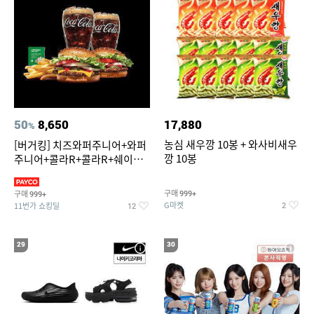
50
8,650
17,880
%
농심 새우깡 10봉 + 와사비새우
[버거킹] 치즈와퍼주니어+와퍼
깡 10봉
주니어+콜라R+콜라R+쉐이킹
프라이 스윗어니언
구매
구매
999+
999+
G마켓
11번가 쇼킹딜
2
12
29
30