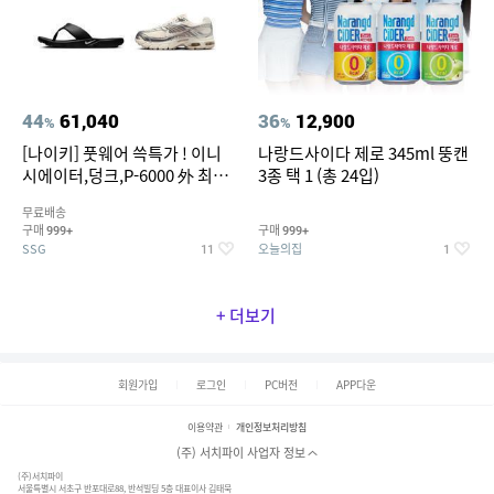
44
61,040
36
12,900
%
%
[나이키] 풋웨어 쓱특가 ! 이니
나랑드사이다 제로 345ml 뚱캔
시에이터,덩크,P-6000 外 최대
3종 택 1 (총 24입)
~50% SALE
무료배송
구매
구매
999+
999+
SSG
오늘의집
11
1
+ 더보기
회원가입
로그인
PC버전
APP다운
이용약관
개인정보처리방침
(주) 서치파이 사업자 정보
(주)서치파이
서울특별시 서초구 반포대로88, 반석빌딩 5층 대표이사 김태묵