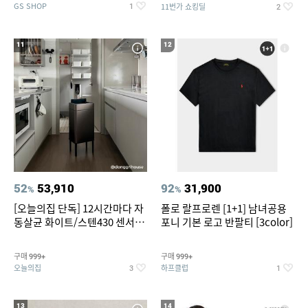
GS SHOP
11번가 쇼킹딜
1
2
11
12
52
53,910
92
31,900
%
%
[오늘의집 단독] 12시간마다 자
폴로 랄프로렌 [1+1] 남녀공용
동살균 화이트/스텐430 센서휴
포니 기본 로고 반팔티 [3color]
지통 20L/30L
구매
구매
999+
999+
오늘의집
하프클럽
3
1
13
14