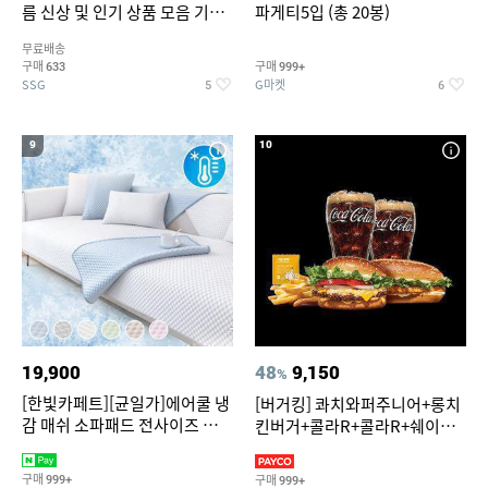
름 신상 및 인기 상품 모음 기획
파게티5입 (총 20봉)
전 최대 77% SALE
무료배송
구매
구매
633
999+
SSG
G마켓
5
6
9
10
19,900
48
9,150
%
[한빛카페트][균일가]에어쿨 냉
[버거킹] 콰치와퍼주니어+롱치
감 매쉬 소파패드 전사이즈 균일
킨버거+콜라R+콜라R+쉐이킹
가
프라이 구운갈릭
구매
구매
999+
999+