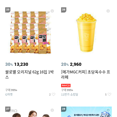
25
26
30
13,230
20
2,960
%
%
쌀로별 오리지널 62g 16입 1박
[메가MGC커피] 초당옥수수 프
스
라페
구매
구매
999+
999+
G마켓
11번가 쇼킹딜
2
5
27
28