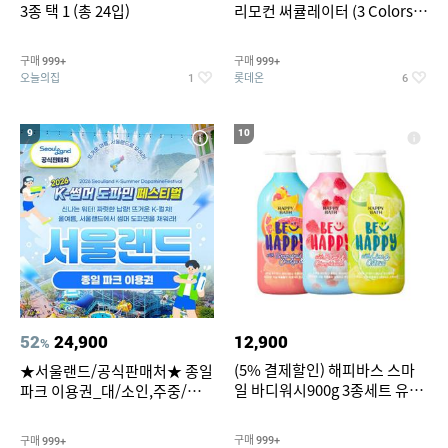
3종 택 1 (총 24입)
리모컨 써큘레이터 (3 Colors
택1)
구매
구매
999+
999+
오늘의집
롯데온
1
6
9
10
52
24,900
12,900
%
(5% 결제할인) 해피바스 스마
★서울랜드/공식판매처★ 종일
일 바디워시900g 3종세트 유
파크 이용권_대/소인,주중/주
자/체리/자몽
말 공통
구매
구매
999+
999+