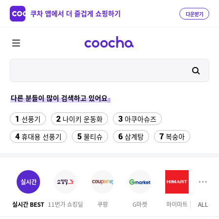
쿠차 앱에서 더 즐겁게 쇼핑하기
다운받기
다른 분들이 많이 검색하고 있어요
1
2
3
선풍기
나이키 운동화
아쿠아슈즈
4
5
6
7
휴대용 선풍기
물티슈
삼계탕
복숭아
8
9
10
이동식 에어컨
샌들
수향미쌀10kg특등급
11
12
13
하이원 워터월드
왕골 돗자리
여성댄스복
실시간
14
15
16
2인 식탁세트
넥밴드 선풍기
야외개집
실시간 BEST
11번가 쇼킹딜
쿠팡
G마켓
하이마트
ALL
SS
17
18
올리비안로렌 마이
올리비아로렌자켓