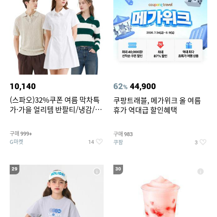
10,140
62
44,900
%
(스파오)32%쿠폰 여름 막차특
쿠팡트래블, 메가위크 올 여름
가·가을 얼리템 반팔티/냉감/반
휴가 역대급 할인혜택
바지/린넨/맨투맨/슬랙스/가디
건 외 ~74%OFF
구매
구매
999+
983
G마켓
쿠팡
14
3
29
30