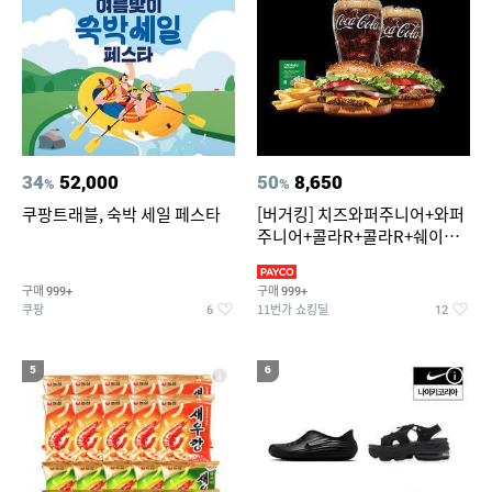
34
52,000
50
8,650
%
%
쿠팡트래블, 숙박 세일 페스타
[버거킹] 치즈와퍼주니어+와퍼
주니어+콜라R+콜라R+쉐이킹
프라이 스윗어니언
구매
구매
999+
999+
쿠팡
11번가 쇼킹딜
6
12
5
6