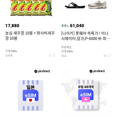
17,880
44
61,040
%
농심 새우깡 10봉 + 와사비새우
[나이키] 풋웨어 쓱특가 ! 이니
깡 10봉
시에이터,덩크,P-6000 外 최대
~50% SALE
무료배송
구매
구매
999+
999+
G마켓
SSG
1
11