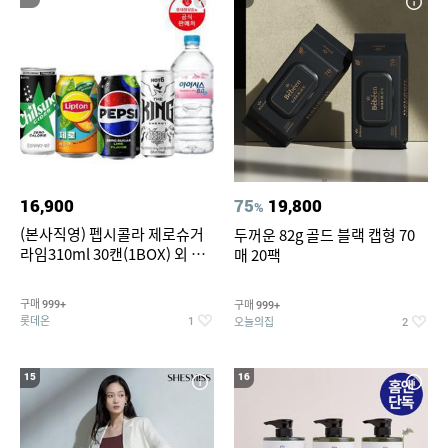
16,900
75
19,800
%
(본사직영) 펩시콜라 제로슈거
두꺼운 82g 골드 블랙 캡형 70
라임310ml 30캔(1BOX) 외 롯
매 20팩
데칠성BEST
구매
구매
999+
999+
롯데온
오늘의집
1
2
15
16