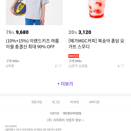
76
9,680
20
3,120
%
%
(10%+15%) 이랜드키즈 여름
[메가MGC커피] 복숭아 퐁당 요
이월 총결산 최대 90% OFF
거트 스무디
구매
구매
999+
999+
G마켓
11번가 쇼킹딜
2
4
+ 더보기
회원가입
로그인
PC버전
APP다운
이용약관
개인정보처리방침
(주) 서치파이 사업자 정보
(주)서치파이
서울특별시 서초구 반포대로88, 반석빌딩 5층 대표이사 김태묵