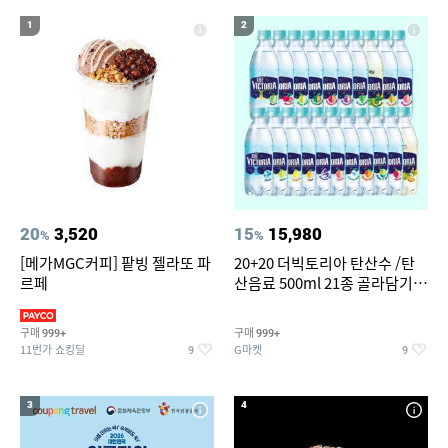
19
20
워터월드
여성 여름마이
1
2
20
3,520
15
15,980
%
%
[메가MGC커피] 팥빙 젤라또 파
20+20 더빅토리아 탄산수 /탄
르페
산음료 500ml 21종 골라담기
(총 2박스/분리배송)
구매
구매
999+
999+
11번가 쇼킹딜
G마켓
9
9
3
4