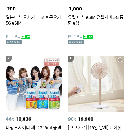
200
1,000
일본이심 오사카 도쿄 후쿠오카
유럽 이심 eSIM 유럽서버 5G 통
5G eSIM
합 e심
핀다이렉트
핀다이렉트
7
8
46
10,836
90
19,900
%
%
나랑드사이다 제로 345ml 뚱캔
[코코에르] [15엽 날개] 에어젯