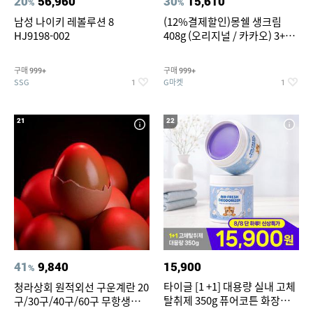
20
56,960
30
15,610
%
%
남성 나이키 레볼루션 8
(12%결제할인)몽쉘 생크림
HJ9198-002
408g (오리지널 / 카카오) 3+1
개
구매
구매
999+
999+
SSG
G마켓
1
1
21
22
41
9,840
15,900
%
타이글 [1 +1] 대용량 실내 고체
청라상회 원적외선 구운계란 20
탈취제 350g 퓨어코튼 화장실
구/30구/40구/60구 무항생제