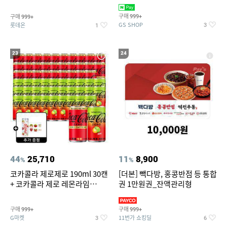
집안 실내 담배 냄새 제거
맥반석계란 HACCP 햇썹 인증
구매
구매
999+
999+
GS SHOP
롯데온
3
1
23
24
44
25,710
11
8,900
%
%
코카콜라 제로제로 190ml 30캔
[더본] 빽다방, 홍콩반점 등 통합
+ 코카콜라 제로 레몬라임
권 1만원권_잔액관리형
190ml 30캔 + (증정) 콜드컵+스
티커 세트
구매
구매
999+
999+
G마켓
11번가 쇼킹딜
3
6