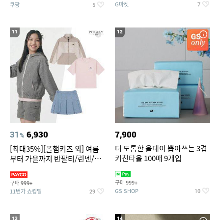
G마켓
쿠팡
7
5
11
12
31
6,930
7,900
%
더 도톰한 올데이 뽑아쓰는 3겹
[최대35%][폴햄키즈 외] 여름
키친타올 100매 9개입
부터 가을까지 반팔티/린넨/맨
투맨/가디건/팬츠 외 100종
구매
구매
999+
999+
GS SHOP
11번가 쇼킹딜
10
29
13
14