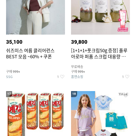
35,100
39,800
쉬즈미스 여름 클리어런스
[1+1+1+풋크림50g 증정] 플루
BEST 모음 ~60% + 쿠폰
아로마 퍼퓸 스크럽 대용량 바디
워시 1000ml
무료배송
구매
구매
999+
999+
SSG
홈앤쇼핑
1
1
17
18