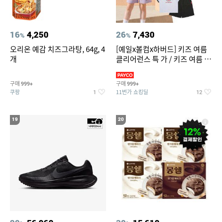
16
4,250
26
7,430
%
%
오리온 예감 치즈그라탕, 64g, 4
[예일x볼컴x하버드] 키즈 여름
개
클리어런스 특 가 / 키즈 여름 수
영복 반팔티 반바지 스
구매
구매
999+
999+
쿠팡
11번가 쇼킹딜
1
12
19
20