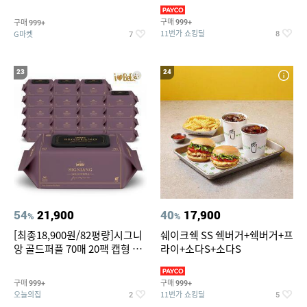
슈즈 베스트 제품 파격전
(총 2박스/분리배송)
구매
구매
999+
999+
11번가 쇼킹딜
G마켓
8
7
23
24
54
21,900
40
17,900
%
%
[최종18,900원/82평량]시그니
쉐이크쉑 SS 쉑버거+쉑버거+프
앙 골드퍼플 70매 20팩 캡형 아
라이+소다S+소다S
기물티슈
구매
구매
999+
999+
오늘의집
11번가 쇼킹딜
2
5