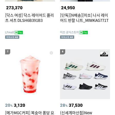
273,370
24,950
[닥스 여성] 닥스 레이어드 플리
[단독][N배송][미쏘] 나시 레이
츠 셔츠 DLSH6B391B3
어드 반팔 니트_MIWKAG771T
LFmall
미쏘 공식스토어
7
8
20
3,120
28
37,530
%
%
[메가MGC커피] 복숭아 퐁당 요
(신세계마산점)New