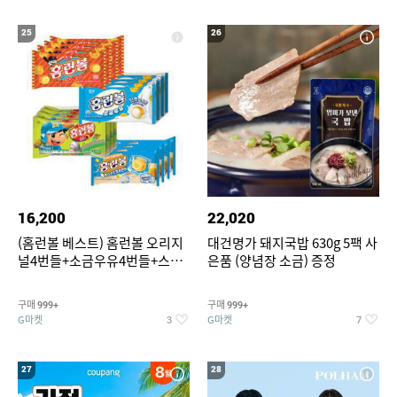
25
26
16,200
22,020
(홈런볼 베스트) 홈런볼 오리지
대건명가 돼지국밥 630g 5팩 사
널4번들+소금우유4번들+스윗
은품 (양념장 소금) 증정
커스타드4번들+옥수수 소프트
콘맛4번들
구매
구매
999+
999+
G마켓
G마켓
3
7
27
28