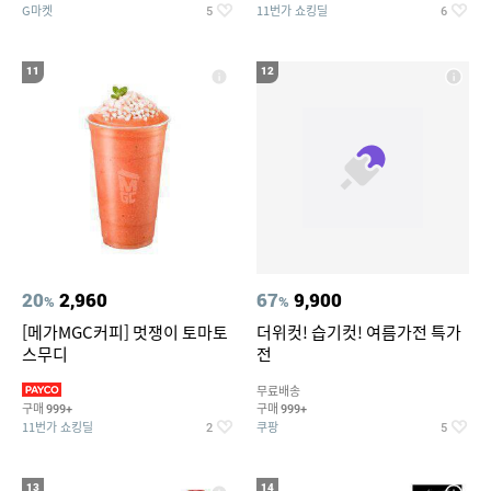
G마켓
11번가 쇼킹딜
5
6
11
12
20
2,960
67
9,900
%
%
[메가MGC커피] 멋쟁이 토마토
더위컷! 습기컷! 여름가전 특가
스무디
전
무료배송
구매
구매
999+
999+
11번가 쇼킹딜
쿠팡
2
5
13
14