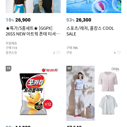
10
26,900
53
26,300
%
%
★특가/5종세트★ [GGPX]
스포츠/레저, 풀캉스 COOL
26SS NEW 아트웍 폰테 티셔츠
SALE
5종 GX262F0501TS
무료배송
구매
구매
113
785
홈앤쇼핑
쿠팡
2
6
19
20