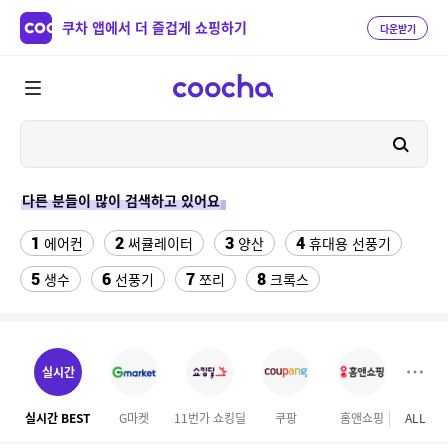
쿠차 앱에서 더 즐겁게 쇼핑하기
다운받기
다른 분들이 많이 검색하고 있어요
1
2
3
4
에어컨
써큘레이터
양산
휴대용 선풍기
5
6
7
8
생수
선풍기
쪼리
크록스
9
10
11
팔찌부자재
가정용 인형 뽑기 기계
메가박스
12
13
여자라인 댄스복
래쉬가드 티셔츠
실시간
14
15
다이소C타입 to HDMI 미러링 케이블
대나무돗자리
실시간 BEST
G마켓
11번가 쇼킹딜
쿠팡
홈앤쇼핑
ALL
마이리
16
17
18
포켓몬 카드
뱀부3겹대나무화장지
가디건