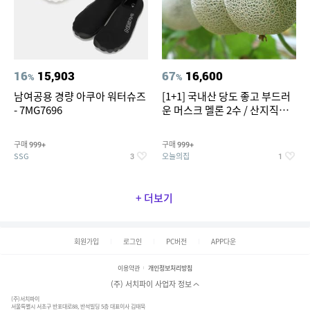
16
15,903
67
16,600
%
%
남여공용 경량 아쿠아 워터슈즈
[1+1] 국내산 당도 좋고 부드러
- 7MG7696
운 머스크 멜론 2수 / 산지직송 x
농협선별
구매
구매
999+
999+
SSG
오늘의집
3
1
+ 더보기
회원가입
로그인
PC버전
APP다운
이용약관
개인정보처리방침
(주) 서치파이 사업자 정보
(주)서치파이
서울특별시 서초구 반포대로88, 반석빌딩 5층 대표이사 김태묵