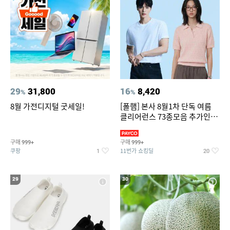
29
31,800
16
8,420
%
%
8월 가전디지털 굿세일!
[폴햄] 본사 8월1차 단독 여름
클리어런스 73종모음 추가인하
최대 83%OFF
구매
구매
999+
999+
쿠팡
11번가 쇼킹딜
1
20
29
30