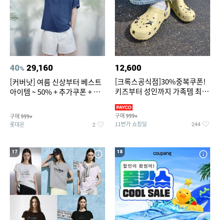
40
29,160
12,600
%
[크록스공식점]30%중복쿠폰!
[커버낫] 여름 신상부터 베스트
키즈부터 성인까지 가족템 최대
아이템 ~ 50% + 추가쿠폰 + 카
혜택가 찬스
드혜택
구매
구매
999+
999+
11번가 쇼킹딜
롯데온
244
2
17
18