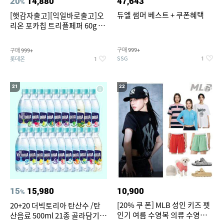
20
14,880
47,643
%
듀엘 썸머 베스트 + 쿠폰혜택
[햇감자출고][익일바로출고]오
리온 포카칩 트리플페퍼 60g 12
개
구매
구매
999+
999+
SSG
롯데온
1
1
21
22
15
15,980
10,900
%
[20% 쿠 폰] MLB 성인 키즈 펫
20+20 더빅토리아 탄산수 /탄
인기 여름 수영복 의류 수영복
산음료 500ml 21종 골라담기