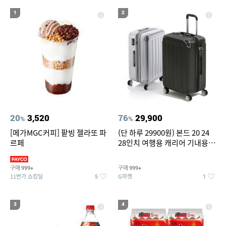
19
20
compactflash
성인용세발자전거중고
1
2
20
3,520
76
29,900
%
%
[메가MGC커피] 팥빙 젤라또 파
(단 하루 29900원) 본드 20 24
르페
28인치 여행용 캐리어 기내용
수화물용 여행가방 케리어가방
(20%쿠폰)
구매
구매
999+
999+
11번가 쇼킹딜
G마켓
5
1
3
4