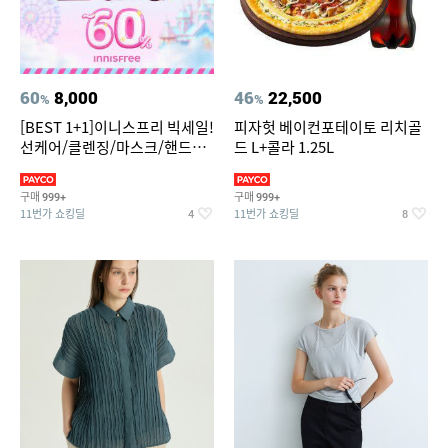
60
8,000
46
22,500
%
%
[BEST 1+1]이니스프리 빅세일!
피자헛 베이컨포테이토 리치골
선케어/클렌징/마스크/핸드크
드 L+콜라 1.25L
림/레티놀/PDRN/비타C/그린
구매
구매
999+
999+
11번가 쇼킹딜
11번가 쇼킹딜
4
8