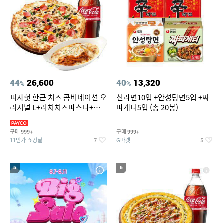
44
26,600
40
13,320
%
%
피자헛 한근 치즈 콤비네이션 오
신라면10입 +안성탕면5입 +짜
리지널 L+리치치즈파스타+콜
파게티5입 (총 20봉)
라 1.25L
구매
구매
999+
999+
11번가 쇼킹딜
G마켓
7
5
5
6