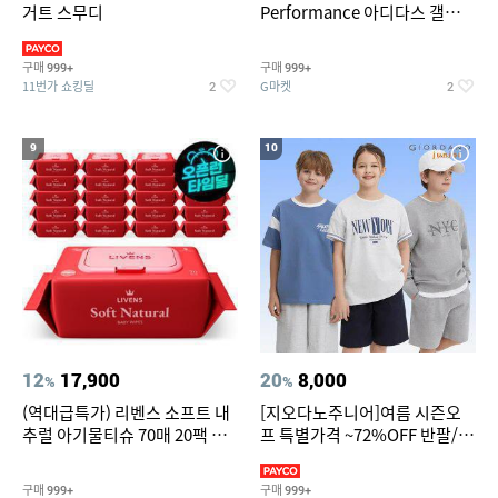
거트 스무디
Performance 아디다스 갤럭시
런 7종 택 1
구매
구매
999+
999+
11번가 쇼킹딜
G마켓
2
2
9
10
12
17,900
20
8,000
%
%
(역대급특가) 리벤스 소프트 내
[지오다노주니어]여름 시즌오
추럴 아기물티슈 70매 20팩 캡
프 특별가격 ~72%OFF 반팔/반
형 / 70gsm 고평량
바지/기능성 등
구매
구매
999+
999+