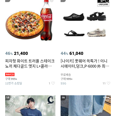
46
21,400
44
61,040
%
%
피자헛 화이트 트러플 스테이크
[나이키] 풋웨어 쓱특가 ! 이니
뇨끼 체다골드 엣지 L+콜라
시에이터,덩크,P-6000 外 최대
1.25L
~50% SALE
무료배송
구매
구매
999+
999+
11번가 쇼킹딜
SSG
1
11
15
16