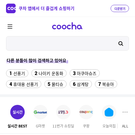
쿠차 앱에서 더 즐겁게 쇼핑하기
다운받기
다른 분들이 많이 검색하고 있어요
1
2
3
선풍기
나이키 운동화
아쿠아슈즈
4
5
6
7
휴대용 선풍기
물티슈
삼계탕
복숭아
8
9
10
이동식 에어컨
샌들
수향미쌀10kg특등급
11
12
13
하이원 워터월드
왕골 돗자리
여성댄스복
실시간
14
15
16
2인 식탁세트
넥밴드 선풍기
야외개집
실시간 BEST
G마켓
11번가 쇼킹딜
쿠팡
오늘의집
ALL
17
18
올리비안로렌 마이
올리비아로렌자켓