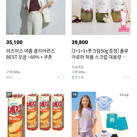
35,100
39,800
쉬즈미스 여름 클리어런스
[1+1+1+풋크림50g 증정] 플루
BEST 모음 ~60% + 쿠폰
아로마 퍼퓸 스크럽 대용량 바디
워시 1000ml
무료배송
구매
구매
999+
999+
SSG
홈앤쇼핑
1
1
17
18