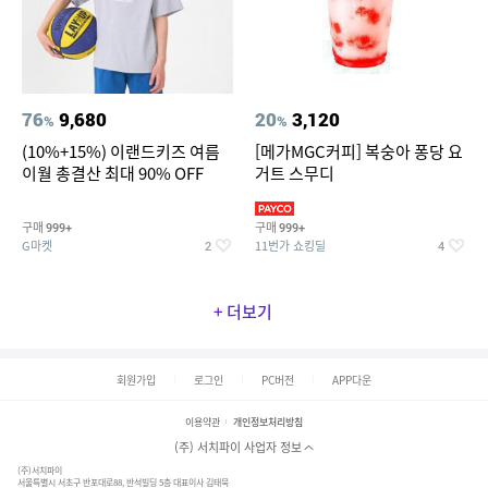
76
9,680
20
3,120
%
%
(10%+15%) 이랜드키즈 여름
[메가MGC커피] 복숭아 퐁당 요
이월 총결산 최대 90% OFF
거트 스무디
구매
구매
999+
999+
G마켓
11번가 쇼킹딜
2
4
+ 더보기
회원가입
로그인
PC버전
APP다운
이용약관
개인정보처리방침
(주) 서치파이 사업자 정보
(주)서치파이
서울특별시 서초구 반포대로88, 반석빌딩 5층 대표이사 김태묵