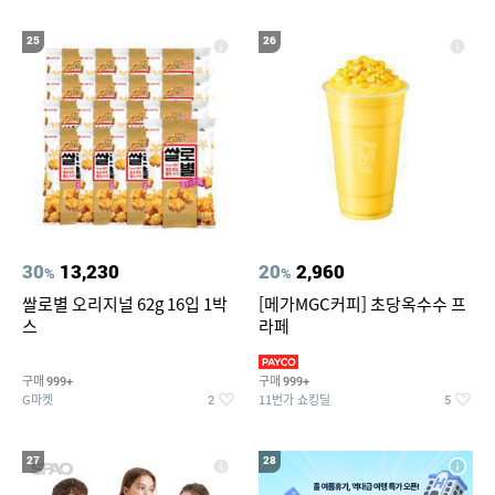
25
26
30
13,230
20
2,960
%
%
쌀로별 오리지널 62g 16입 1박
[메가MGC커피] 초당옥수수 프
스
라페
구매
구매
999+
999+
G마켓
11번가 쇼킹딜
2
5
27
28