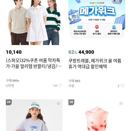
10,140
62
44,900
%
(스파오)32%쿠폰 여름 막차특
쿠팡트래블, 메가위크 올 여름
가·가을 얼리템 반팔티/냉감/반
휴가 역대급 할인혜택
바지/린넨/맨투맨/슬랙스/가디
건 외 ~74%OFF
구매
구매
999+
983
G마켓
쿠팡
14
3
29
30