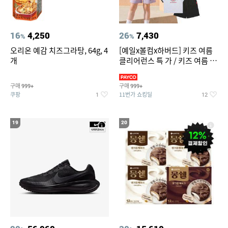
16
4,250
26
7,430
%
%
오리온 예감 치즈그라탕, 64g, 4
[예일x볼컴x하버드] 키즈 여름
개
클리어런스 특 가 / 키즈 여름 수
영복 반팔티 반바지 스
구매
구매
999+
999+
쿠팡
11번가 쇼킹딜
1
12
19
20