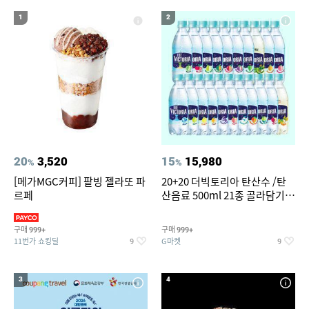
19
20
워터월드
여성 여름마이
1
2
20
3,520
15
15,980
%
%
[메가MGC커피] 팥빙 젤라또 파
20+20 더빅토리아 탄산수 /탄
르페
산음료 500ml 21종 골라담기
(총 2박스/분리배송)
구매
구매
999+
999+
11번가 쇼킹딜
G마켓
9
9
3
4