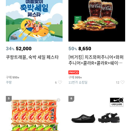
34
52,000
50
8,650
%
%
쿠팡트래블, 숙박 세일 페스타
[버거킹] 치즈와퍼주니어+와퍼
주니어+콜라R+콜라R+쉐이킹
프라이 스윗어니언
구매
구매
999+
999+
쿠팡
11번가 쇼킹딜
6
12
5
6