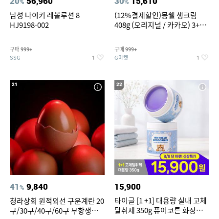
20
56,960
30
15,610
%
%
남성 나이키 레볼루션 8
(12%결제할인)몽쉘 생크림
HJ9198-002
408g (오리지널 / 카카오) 3+1
개
구매
구매
999+
999+
SSG
G마켓
1
1
21
22
41
9,840
15,900
%
타이글 [1 +1] 대용량 실내 고체
청라상회 원적외선 구운계란 20
탈취제 350g 퓨어코튼 화장실
구/30구/40구/60구 무항생제