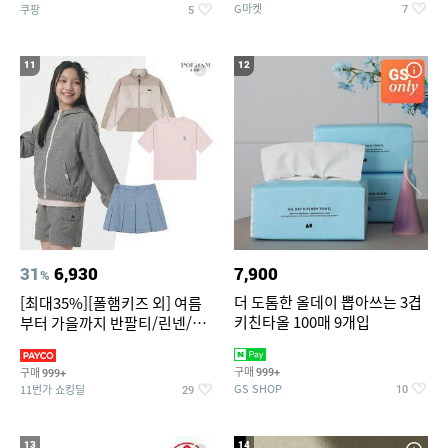
G마켓
쿠팡
7
5
11
12
31
6,930
7,900
%
더 도톰한 올데이 뽑아쓰는 3겹
[최대35%][폴햄키즈 외] 여름
키친타올 100매 9개입
부터 가을까지 반팔티/린넨/맨
투맨/가디건/팬츠 외 100종
구매
구매
999+
999+
GS SHOP
11번가 쇼킹딜
10
29
13
14