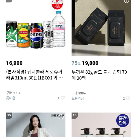
16,900
75
19,800
%
(본사직영) 펩시콜라 제로슈거
두꺼운 82g 골드 블랙 캡형 70
라임310ml 30캔(1BOX) 외 롯
매 20팩
데칠성BEST
구매
구매
999+
999+
롯데온
오늘의집
1
2
15
16