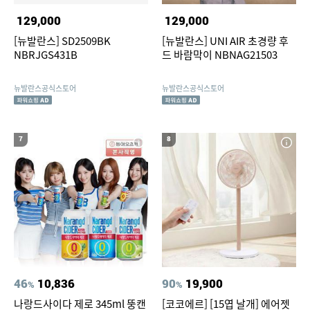
129,000
129,000
[뉴발란스] SD2509BK
[뉴발란스] UNI AIR 초경량 후
NBRJGS431B
드 바람막이 NBNAG21503
뉴발란스공식스토어
뉴발란스공식스토어
7
8
46
10,836
90
19,900
%
%
나랑드사이다 제로 345ml 뚱캔
[코코에르] [15엽 날개] 에어젯