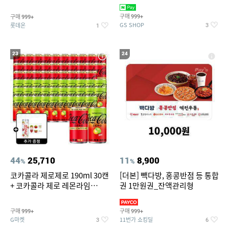
집안 실내 담배 냄새 제거
맥반석계란 HACCP 햇썹 인증
구매
구매
999+
999+
GS SHOP
롯데온
3
1
23
24
44
25,710
11
8,900
%
%
코카콜라 제로제로 190ml 30캔
[더본] 빽다방, 홍콩반점 등 통합
+ 코카콜라 제로 레몬라임
권 1만원권_잔액관리형
190ml 30캔 + (증정) 콜드컵+스
티커 세트
구매
구매
999+
999+
G마켓
11번가 쇼킹딜
3
6