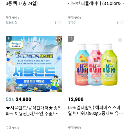
3종 택 1 (총 24입)
리모컨 써큘레이터 (3 Colors
택1)
구매
구매
999+
999+
오늘의집
롯데온
1
6
9
10
52
24,900
12,900
%
(5% 결제할인) 해피바스 스마
★서울랜드/공식판매처★ 종일
일 바디워시900g 3종세트 유
파크 이용권_대/소인,주중/주
자/체리/자몽
말 공통
구매
구매
999+
999+