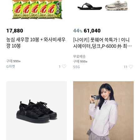
17,880
44
61,040
%
농심 새우깡 10봉 + 와사비새우
[나이키] 풋웨어 쓱특가 ! 이니
깡 10봉
시에이터,덩크,P-6000 外 최대
~50% SALE
무료배송
구매
구매
999+
999+
G마켓
SSG
1
11