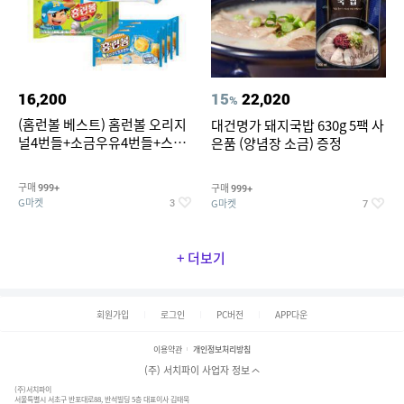
16,200
15
22,020
%
(홈런볼 베스트) 홈런볼 오리지
대건명가 돼지국밥 630g 5팩 사
널4번들+소금우유4번들+스윗
은품 (양념장 소금) 증정
커스타드4번들+옥수수 소프트
콘맛4번들
구매
구매
999+
999+
G마켓
G마켓
3
7
+ 더보기
회원가입
로그인
PC버전
APP다운
이용약관
개인정보처리방침
(주) 서치파이 사업자 정보
(주)서치파이
서울특별시 서초구 반포대로88, 반석빌딩 5층 대표이사 김태묵