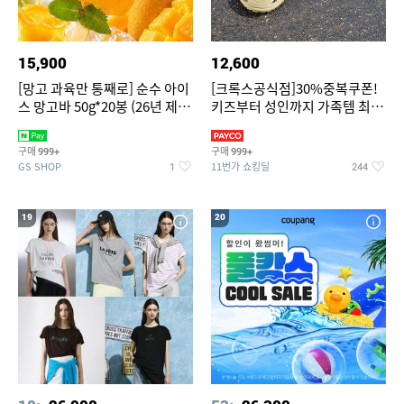
15,900
12,600
[망고 과육만 통째로] 순수 아이
[크록스공식점]30%중복쿠폰!
스 망고바 50g*20봉 (26년 제
키즈부터 성인까지 가족템 최대
조)
혜택가 찬스
구매
구매
999+
999+
GS SHOP
11번가 쇼킹딜
1
244
19
20