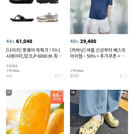
44
61,040
40
29,400
%
%
[나이키] 풋웨어 쓱특가 ! 이니
[커버낫] 여름 신상부터 베스트
시에이터,덩크,P-6000 外 최대
아이템 ~ 50% + 추가쿠폰 + 카
~50% SALE
드혜택
무료배송
구매
구매
999+
999+
SSG
롯데온
11
2
17
18