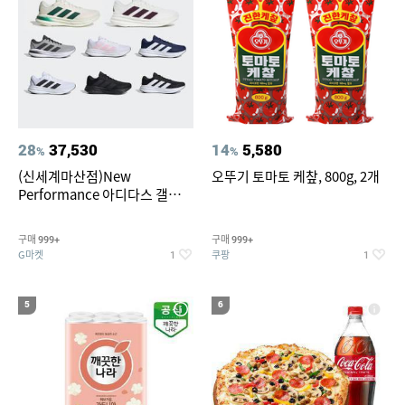
28
37,530
14
5,580
%
%
(신세계마산점)New
오뚜기 토마토 케챂, 800g, 2개
Performance 아디다스 갤럭시
런 7종 택 1
구매
구매
999+
999+
G마켓
쿠팡
1
1
5
6