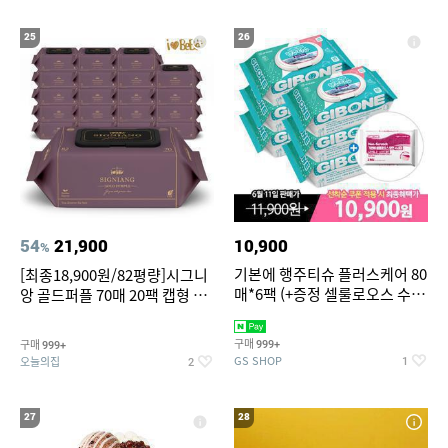
25
26
54
21,900
10,900
%
기본에 행주티슈 플러스케어 80
[최종18,900원/82평량]시그니
매*6팩 (+증정 셀룰로오스 수세
앙 골드퍼플 70매 20팩 캡형 아
미 2매)
기물티슈
구매
구매
999+
999+
GS SHOP
오늘의집
1
2
27
28