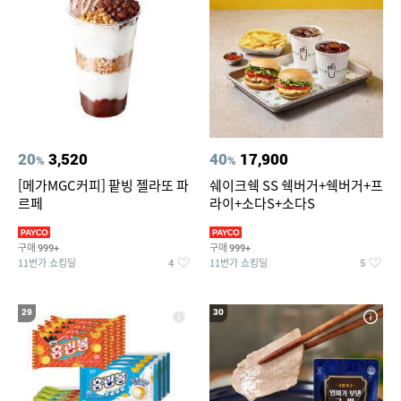
20
3,520
40
17,900
%
%
[메가MGC커피] 팥빙 젤라또 파
쉐이크쉑 SS 쉑버거+쉑버거+프
르페
라이+소다S+소다S
구매
구매
999+
999+
11번가 쇼킹딜
11번가 쇼킹딜
4
5
29
30