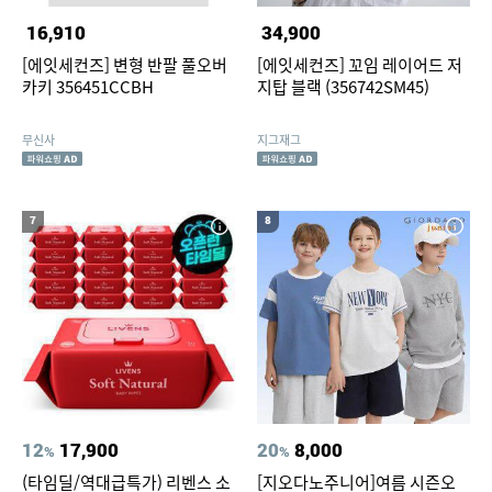
16,910
34,900
[에잇세컨즈] 변형 반팔 풀오버
[에잇세컨즈] 꼬임 레이어드 저
카키 356451CCBH
지탑 블랙 (356742SM45)
무신사
지그재그
7
8
12
17,900
20
8,000
%
%
(타임딜/역대급특가) 리벤스 소
[지오다노주니어]여름 시즌오