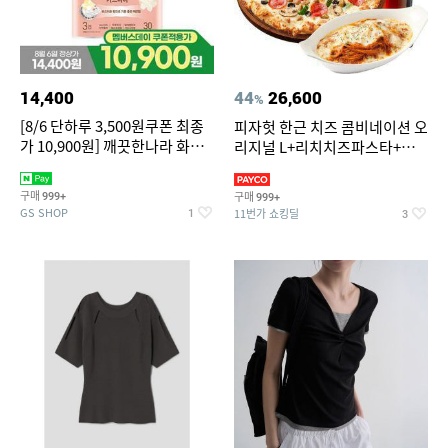
14,400
44
26,600
%
[8/6 단하루 3,500원쿠폰 최종
피자헛 한근 치즈 콤비네이션 오
가 10,900원] 깨끗한나라 화장
리지널 L+리치치즈파스타+콜
지 허브가든 가드니아 27m 30
라 1.25L
롤
구매
구매
999+
999+
GS SHOP
11번가 쇼킹딜
1
3