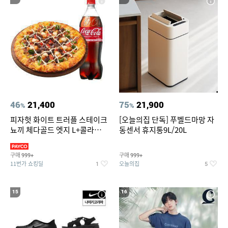
46
21,400
75
21,900
%
%
피자헛 화이트 트러플 스테이크
[오늘의집 단독] 푸벨드마망 자
뇨끼 체다골드 엣지 L+콜라
동센서 휴지통9L/20L
1.25L
구매
구매
999+
999+
11번가 쇼킹딜
오늘의집
1
5
15
16