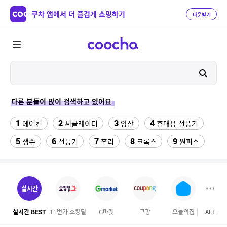
쿠차 앱에서 더 즐겁게 쇼핑하기
다운받기
다른 분들이 많이 검색하고 있어요
1
2
3
4
에어컨
써큘레이터
양산
휴대용 선풍기
5
6
7
8
9
생수
선풍기
쪼리
크록스
원피스
10
11
맘스터치
실외기없는 에어컨
12
13
남자요실금패드라이너형
매직 미러
실시간
14
15
16
아놀드파마티셔츠
인견팬티
펀칭니트조끼
실시간 BEST
11번가 쇼킹딜
G마켓
쿠팡
오늘의집
ALL
SS
17
18
글루타치온
지폴드8 맥세이프케이스