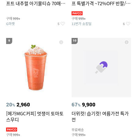
프트 내추럴 아기물티슈 70매
프 특별가격 ~72%OFF 반팔/반
20팩 캡형 / 70gsm 고평량
바지/기능성 등
구매
구매
999+
999+
G마켓
11번가 쇼킹딜
5
6
9
10
20
2,960
67
9,900
%
%
[메가MGC커피] 멋쟁이 토마토
더위컷! 습기컷! 여름가전 특가
스무디
전
무료배송
구매
구매
999+
999+