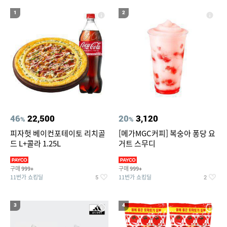
19
20
버버리 위크앤드 포맨100ml
스지
1
2
46
22,500
20
3,120
%
%
피자헛 베이컨포테이토 리치골
[메가MGC커피] 복숭아 퐁당 요
드 L+콜라 1.25L
거트 스무디
구매
구매
999+
999+
11번가 쇼킹딜
11번가 쇼킹딜
5
2
3
4