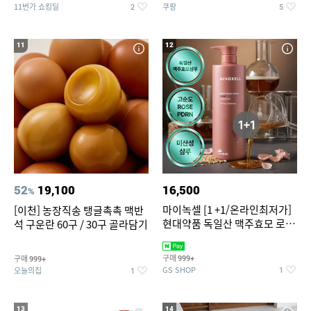
11번가 쇼킹딜
쿠팡
2
5
11
12
52
19,100
16,500
%
마이녹셀 [1 +1/온라인최저가]
[이천] 농장직송 탱글촉촉 맥반
현대약품 독일산 맥주효모 로즈
석 구운란 60구 / 30구 골라담기
PDRN 탈모샴푸 대용량
1000ml (정가 100,000원)
구매
구매
999+
999+
GS SHOP
오늘의집
1
1
13
14