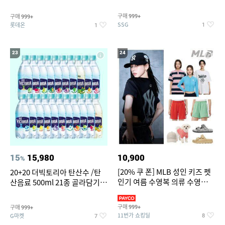
개
구매
구매
999+
999+
SSG
롯데온
1
1
23
24
15
15,980
10,900
%
[20% 쿠 폰] MLB 성인 키즈 펫
20+20 더빅토리아 탄산수 /탄
인기 여름 수영복 의류 수영복
산음료 500ml 21종 골라담기
슈즈 베스트 제품 파격전
(총 2박스/분리배송)
구매
구매
999+
999+
11번가 쇼킹딜
G마켓
8
7