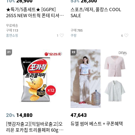
10
26,900
53
26,300
%
%
★특가/5종세트★ [GGPX]
스포츠/레저, 풀캉스 COOL
26SS NEW 아트웍 폰테 티셔츠
SALE
5종 GX262F0501TS
무료배송
구매
구매
113
785
홈앤쇼핑
쿠팡
1
6
21
22
20
14,880
47,643
%
듀엘 썸머 베스트 + 쿠폰혜택
[햇감자출고][익일바로출고]오
리온 포카칩 트리플페퍼 60g 12