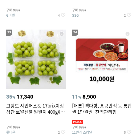
구매
구매
999+
999+
G마켓
SSG
4
2
23
24
35
17,340
11
8,900
%
%
고당도 샤인머스켓 17brix이상
[더본] 빽다방, 홍콩반점 등 통합
상단 로얄선별 알알이 400gX4
권 1만원권_잔액관리형
팩
구매
구매
999+
999+
롯데온
11번가 쇼킹딜
2
5