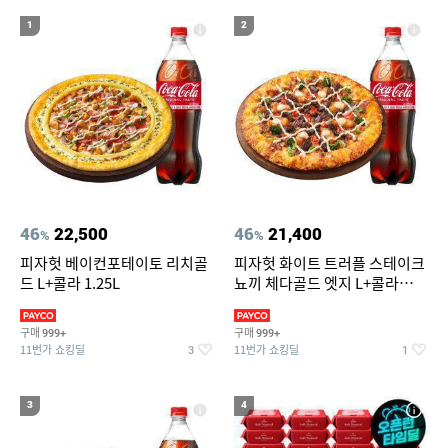
18
19
내셔널지오그래픽 여성바지
남성용티
1
2
20
성인용세발자전거중고
46
22,500
46
21,400
%
%
피자헛 베이컨포테이토 리치골
피자헛 화이트 트러플 스테이크
드 L+콜라 1.25L
뇨끼 체다골드 엣지 L+콜라
1.25L
구매
구매
999+
999+
11번가 쇼킹딜
11번가 쇼킹딜
3
1
3
4