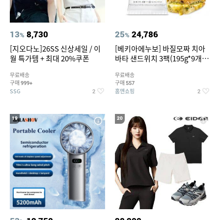
13
8,730
25
24,786
%
%
[지오다노]26SS 신상세일 / 이
[베키아에누보] 바질모짜 치아
월 특가템 + 최대 20%쿠폰
바타 샌드위치 3팩(195g*9개
입)
무료배송
무료배송
구매
구매
999+
557
SSG
홈앤쇼핑
2
2
19
20