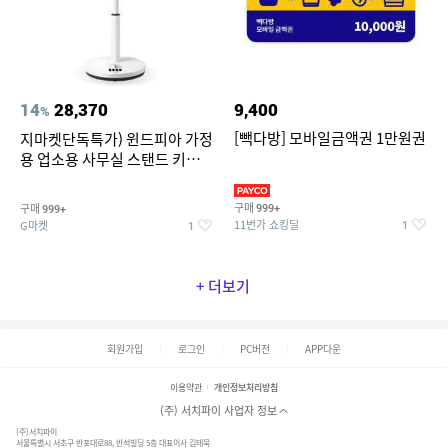
14
28,370
9,400
%
[빽다방] 모바일금액권 1만원권
지마켓단독특가) 윈드피아 가정
용 업소용 사무실 스탠드 키높이
선풍기 WA-170
구매
구매
999+
999+
11번가 쇼킹딜
G마켓
1
1
+ 더보기
회원가입
로그인
PC버전
APP다운
이용약관
개인정보처리방침
(주) 서치파이 사업자 정보
(주)서치파이
서울특별시 서초구 반포대로88, 반석빌딩 5층 대표이사 김태묵