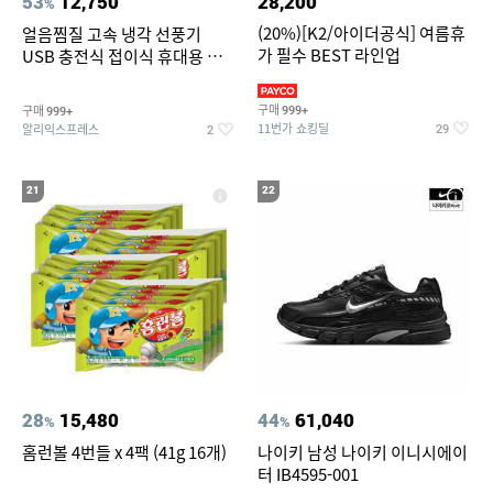
53
12,750
28,200
%
(20%)[K2/아이더공식] 여름휴
얼음찜질 고속 냉각 선풍기
가 필수 BEST 라인업
USB 충전식 접이식 휴대용 미
니 손선풍기 여행 캠핑 아웃도어
용
구매
구매
999+
999+
11번가 쇼킹딜
알리익스프레스
29
2
21
22
28
15,480
44
61,040
%
%
홈런볼 4번들 x 4팩 (41g 16개)
나이키 남성 나이키 이니시에이
터 IB4595-001