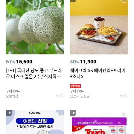
67
16,600
40
11,900
%
%
[1+1] 국내산 당도 좋고 부드러
쉐이크쉑 SS 베이컨쉑+프라이
운 머스크 멜론 2수 / 산지직송 x
+소다S
농협선별
구매
구매
999+
999+
오늘의집
11번가 쇼킹딜
1
1
15
16