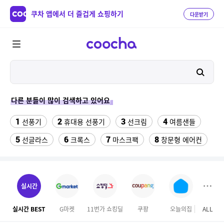
쿠차 앱에서 더 즐겁게 쇼핑하기
다운받기
다른 분들이 많이 검색하고 있어요
1
2
3
4
선풍기
휴대용 선풍기
선크림
여름샌들
5
6
7
8
선글라스
크록스
마스크팩
창문형 에어컨
9
10
민소매
밥솥이유식 칸막이 꿈비
11
12
수향미쌀10kg특등급
이케아 스쿠브
실시간
13
14
대나무돗자리
수능카시오시계
실시간 BEST
G마켓
11번가 쇼킹딜
쿠팡
오늘의집
ALL
현대홈
15
16
17
스테비아 방울토마토
푸마슬리퍼
북엇국 라면