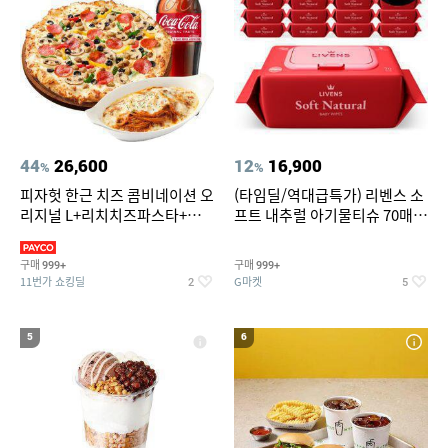
44
26,600
12
16,900
%
%
피자헛 한근 치즈 콤비네이션 오
(타임딜/역대급특가) 리벤스 소
리지널 L+리치치즈파스타+콜
프트 내추럴 아기물티슈 70매
라 1.25L
20팩 캡형 / 70gsm 고평량
구매
구매
999+
999+
11번가 쇼킹딜
G마켓
2
5
5
6