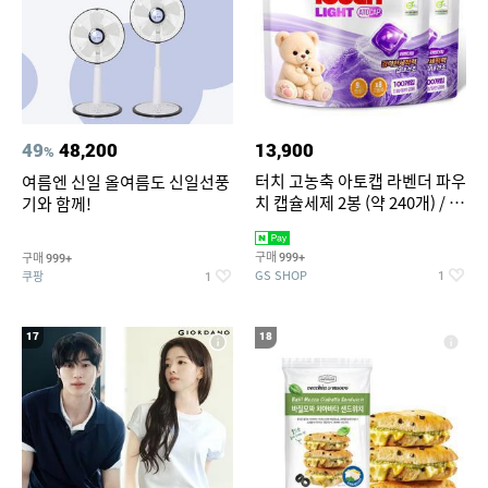
49
48,200
13,900
%
터치 고농축 아토캡 라벤더 파우
여름엔 신일 올여름도 신일선풍
치 캡슐세제 2봉 (약 240개) / 실
기와 함께!
내건조 중성세제
구매
구매
999+
999+
GS SHOP
쿠팡
1
1
17
18