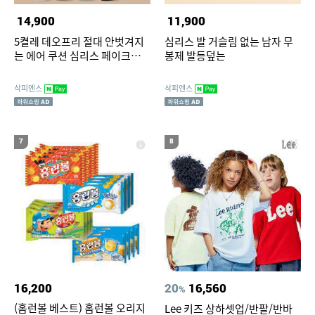
14,900
11,900
5켤레 데오프리 절대 안벗겨지
심리스 발 거슬림 없는 남자 무
는 에어 쿠션 심리스 페이크삭스
봉제 발등덮는
빅사이즈 덧신 N배송
삭피엔스
삭피엔스
7
8
16,200
20
16,560
%
(홈런볼 베스트) 홈런볼 오리지
Lee 키즈 상하셋업/반팔/반바