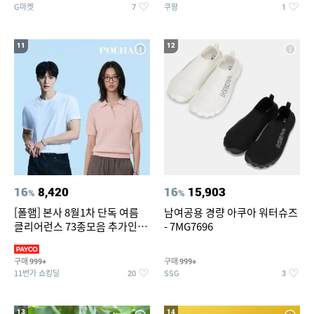
G마켓
쿠팡
7
1
11
12
16
8,420
16
15,903
%
%
[폴햄] 본사 8월1차 단독 여름
남여공용 경량 아쿠아 워터슈즈
클리어런스 73종모음 추가인하
- 7MG7696
최대 83%OFF
구매
구매
999+
999+
11번가 쇼킹딜
SSG
20
3
13
14