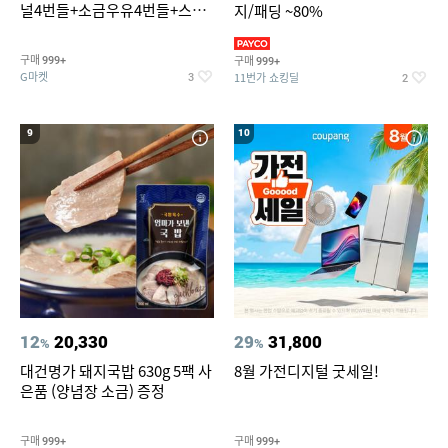
널4번들+소금우유4번들+스윗
지/패딩 ~80%
커스타드4번들+옥수수 소프트
콘맛4번들
구매
구매
999+
999+
G마켓
11번가 쇼킹딜
3
2
9
10
12
20,330
29
31,800
%
%
대건명가 돼지국밥 630g 5팩 사
8월 가전디지털 굿세일!
은품 (양념장 소금) 증정
구매
구매
999+
999+