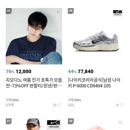
25
26
76
12,000
44
77,840
%
%
지오다노 여름 인기 초특가 모음
[나이키코리아공식]남성 나이
전~73%OFF 반팔티/린넨/반바
키 P-6000 CD6404-105
지 외
구매
구매
999+
999+
G마켓
SSG
12
8
27
28