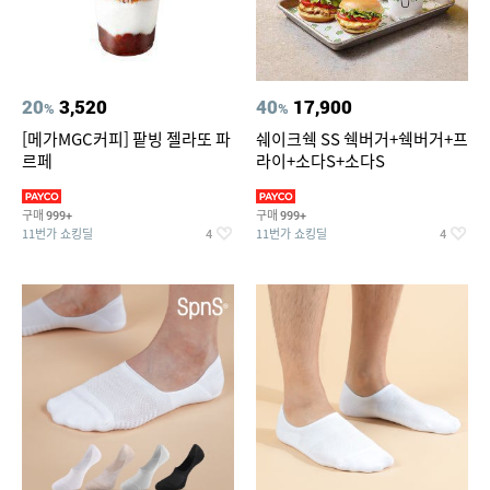
20
3,520
40
17,900
%
%
[메가MGC커피] 팥빙 젤라또 파
쉐이크쉑 SS 쉑버거+쉑버거+프
르페
라이+소다S+소다S
구매
구매
999+
999+
11번가 쇼킹딜
11번가 쇼킹딜
4
4