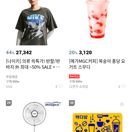
44
27,342
20
3,120
%
%
[나이키] 의류 쓱특가! 반팔/반
[메가MGC커피] 복숭아 퐁당 요
바지 外 최대 ~50% SALE + 쿠
거트 스무디
폰혜택
무료배송
구매
구매
999+
999+
SSG
11번가 쇼킹딜
3
2
29
30