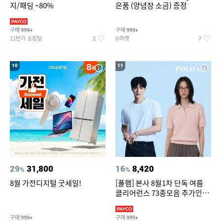
지/패딩 ~80%
은품 (양념장 소금) 증정
구매
구매
999+
999+
11번가 쇼킹딜
G마켓
2
7
10
11
29
31,800
16
8,420
%
%
8월 가전디지털 굿세일!
[폴햄] 본사 8월1차 단독 여름
클리어런스 73종모음 추가인하
최대 83%OFF
구매
구매
999+
999+