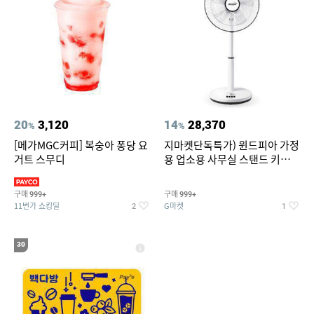
20
3,120
14
28,370
%
%
[메가MGC커피] 복숭아 퐁당 요
지마켓단독특가) 윈드피아 가정
거트 스무디
용 업소용 사무실 스탠드 키높이
선풍기 WA-170
구매
구매
999+
999+
11번가 쇼킹딜
G마켓
2
1
30