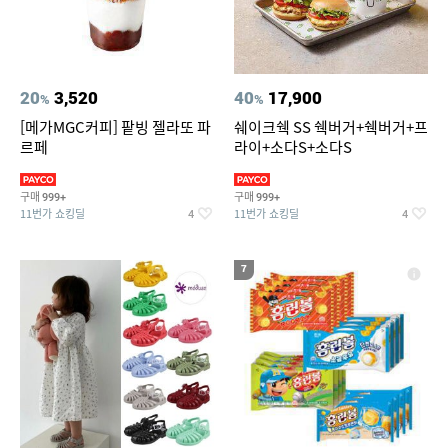
20
3,520
40
17,900
%
%
[메가MGC커피] 팥빙 젤라또 파
쉐이크쉑 SS 쉑버거+쉑버거+프
르페
라이+소다S+소다S
구매
구매
999+
999+
11번가 쇼킹딜
11번가 쇼킹딜
4
4
7