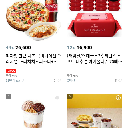
44
26,600
12
16,900
%
%
피자헛 한근 치즈 콤비네이션 오
(타임딜/역대급특가) 리벤스 소
리지널 L+리치치즈파스타+콜
프트 내추럴 아기물티슈 70매
라 1.25L
20팩 캡형 / 70gsm 고평량
구매
구매
999+
999+
11번가 쇼킹딜
G마켓
2
5
5
6