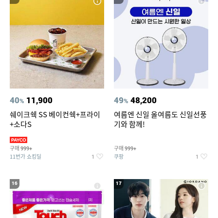
40
11,900
49
48,200
%
%
쉐이크쉑 SS 베이컨쉑+프라이
여름엔 신일 올여름도 신일선풍
+소다S
기와 함께!
구매
구매
999+
999+
11번가 쇼킹딜
쿠팡
1
1
16
17