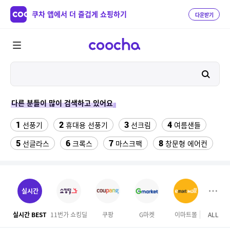
쿠차 앱에서 더 즐겁게 쇼핑하기
다운받기
다른 분들이 많이 검색하고 있어요
1
2
3
4
선풍기
휴대용 선풍기
선크림
여름샌들
5
6
7
8
선글라스
크록스
마스크팩
창문형 에어컨
9
10
민소매
밥솥이유식 칸막이 꿈비
11
12
수향미쌀10kg특등급
이케아 스쿠브
실시간
13
14
대나무돗자리
수능카시오시계
실시간 BEST
11번가 쇼킹딜
쿠팡
G마켓
이마트몰
ALL
현대홈
15
16
17
스테비아 방울토마토
푸마슬리퍼
북엇국 라면