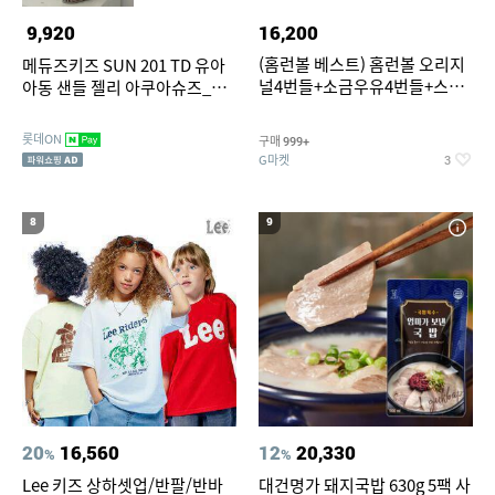
9,920
16,200
(홈런볼 베스트) 홈런볼 오리지
메듀즈키즈 SUN 201 TD 유아
널4번들+소금우유4번들+스윗
아동 샌들 젤리 아쿠아슈즈_택
커스타드4번들+옥수수 소프트
일
콘맛4번들
롯데ON
구매
999+
G마켓
3
8
9
20
16,560
12
20,330
%
%
Lee 키즈 상하셋업/반팔/반바
대건명가 돼지국밥 630g 5팩 사