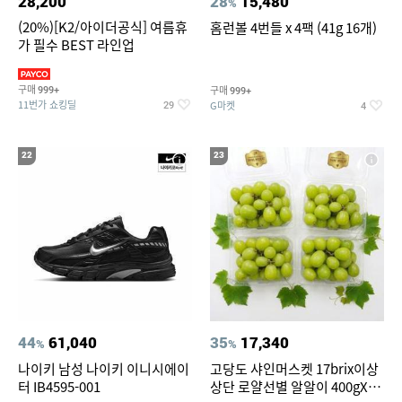
28,200
28
15,480
%
(20%)[K2/아이더공식] 여름휴
홈런볼 4번들 x 4팩 (41g 16개)
가 필수 BEST 라인업
구매
구매
999+
999+
11번가 쇼킹딜
G마켓
29
4
22
23
44
61,040
35
17,340
%
%
나이키 남성 나이키 이니시에이
고당도 샤인머스켓 17brix이상
터 IB4595-001
상단 로얄선별 알알이 400gX4