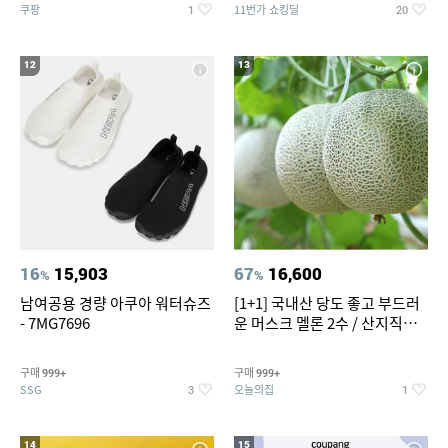
쿠팡
11번가 쇼킹딜
1
20
12
13
16
15,903
67
16,600
%
%
남여공용 경량 아쿠아 워터슈즈
[1+1] 국내산 당도 좋고 부드러
- 7MG7696
운 머스크 멜론 2수 / 산지직송 x
농협선별
구매
구매
999+
999+
SSG
오늘의집
3
1
14
15