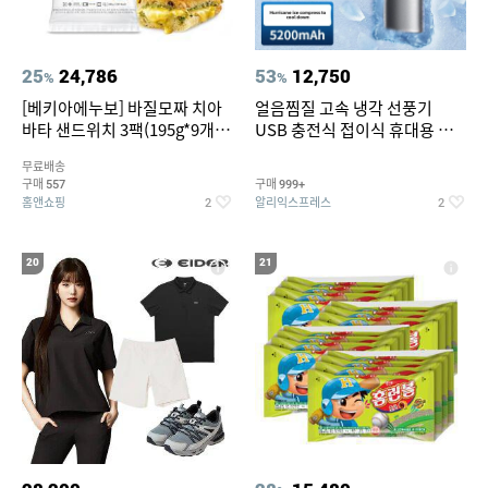
25
24,786
53
12,750
%
%
[베키아에누보] 바질모짜 치아
얼음찜질 고속 냉각 선풍기
바타 샌드위치 3팩(195g*9개
USB 충전식 접이식 휴대용 미
입)
니 손선풍기 여행 캠핑 아웃도어
무료배송
용
구매
구매
557
999+
홈앤쇼핑
알리익스프레스
2
2
20
21