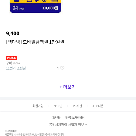
9,400
[빽다방] 모바일금액권 1만원권
구매
999+
11번가 쇼킹딜
1
+ 더보기
회원가입
로그인
PC버전
APP다운
이용약관
개인정보처리방침
(주) 서치파이 사업자 정보
(주)서치파이
서울특별시 서초구 반포대로88, 반석빌딩 5층 대표이사 김태묵