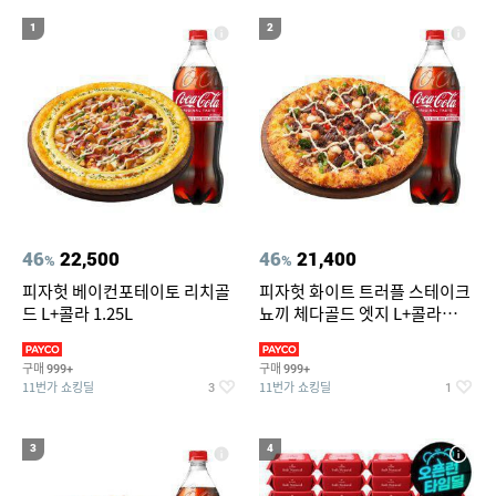
18
19
내셔널지오그래픽 여성바지
남성용티
1
2
20
성인용세발자전거중고
46
22,500
46
21,400
%
%
피자헛 베이컨포테이토 리치골
피자헛 화이트 트러플 스테이크
드 L+콜라 1.25L
뇨끼 체다골드 엣지 L+콜라
1.25L
구매
구매
999+
999+
11번가 쇼킹딜
11번가 쇼킹딜
3
1
3
4