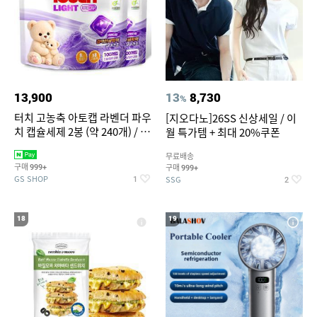
13,900
13
8,730
%
터치 고농축 아토캡 라벤더 파우
[지오다노]26SS 신상세일 / 이
치 캡슐세제 2봉 (약 240개) / 실
월 특가템 + 최대 20%쿠폰
내건조 중성세제
무료배송
구매
구매
999+
999+
GS SHOP
SSG
1
2
18
19