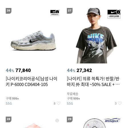
26
27
44
77,840
44
27,342
%
%
[나이키코리아공식]남성 나이
[나이키] 의류 쓱특가! 반팔/반
키 P-6000 CD6404-105
바지 外 최대 ~50% SALE + 쿠
폰혜택
무료배송
구매
구매
999+
999+
SSG
SSG
8
3
28
29