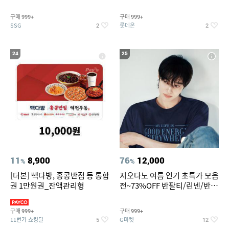
팩
구매
구매
999+
999+
SSG
롯데온
2
2
24
25
11
8,900
76
12,000
%
%
[더본] 빽다방, 홍콩반점 등 통합
지오다노 여름 인기 초특가 모음
권 1만원권_잔액관리형
전~73%OFF 반팔티/린넨/반바
지 외
구매
구매
999+
999+
11번가 쇼킹딜
G마켓
5
12