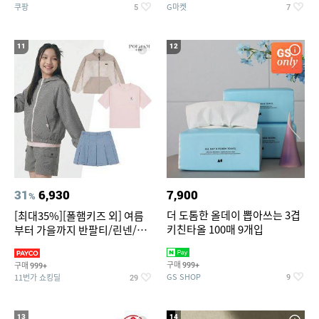
쿠팡
G마켓
5
7
11
12
31
6,930
7,900
%
더 도톰한 올데이 뽑아쓰는 3겹
[최대35%][폴햄키즈 외] 여름
키친타올 100매 9개입
부터 가을까지 반팔티/린넨/맨
투맨/가디건/팬츠 외 100종
구매
구매
999+
999+
GS SHOP
11번가 쇼킹딜
9
29
13
14