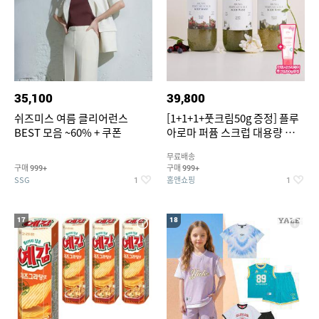
35,100
39,800
쉬즈미스 여름 클리어런스
[1+1+1+풋크림50g 증정] 플루
BEST 모음 ~60% + 쿠폰
아로마 퍼퓸 스크럽 대용량 바디
워시 1000ml
무료배송
구매
구매
999+
999+
SSG
홈앤쇼핑
1
1
17
18