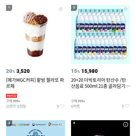
12
남자 여름바지 린넨 면바지 와이드 밴딩 치노 팬츠 스판
1
2
13
14
실외기없는 에어컨
윌슨남성반팔티
15
16
성인용세발자전거중고
크로커다일레이디블라우스
17
18
19
컬쳐랜드
창문형 에어컨
여성실내수영복
20
라인댄스옷
20
3,520
15
15,980
%
%
[메가MGC커피] 팥빙 젤라또 파
20+20 더빅토리아 탄산수 /탄
르페
산음료 500ml 21종 골라담기
(총 2박스/분리배송)
구매
구매
999+
999+
11번가 쇼킹딜
G마켓
9
9
3
4