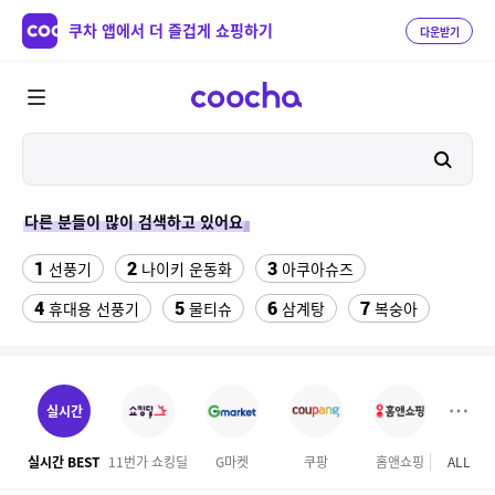
쿠차 앱에서 더 즐겁게 쇼핑하기
다운받기
다른 분들이 많이 검색하고 있어요
1
2
3
선풍기
나이키 운동화
아쿠아슈즈
4
5
6
7
휴대용 선풍기
물티슈
삼계탕
복숭아
8
이동식 에어컨
9
ESSECORE KLEVV DDR4-3200 CL22 파인인포 (16GB)
실시간
10
수향미쌀10kg특등급
실시간 BEST
11번가 쇼킹딜
G마켓
쿠팡
홈앤쇼핑
ALL
이마
11
휴대용 무선 냉각선풍기 FA JE ULRA