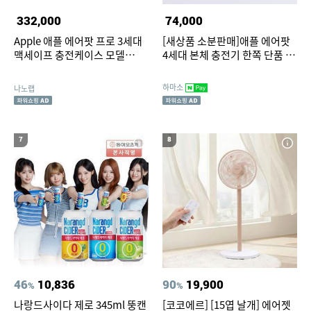
332,000
74,000
Apple 애플 에어팟 프로 3세대
[새상품 소분판매]애플 에어팟
맥세이프 충전케이스 모델
4세대 본체 충전기 한쪽 단품 본
(USB-C) MFHP4KH/A
체미포함 MXP63KH/A A3058
하마소
나노랩
7
8
46
10,836
90
19,900
%
%
나랑드사이다 제로 345ml 뚱캔
[코코에르] [15엽 날개] 에어젯