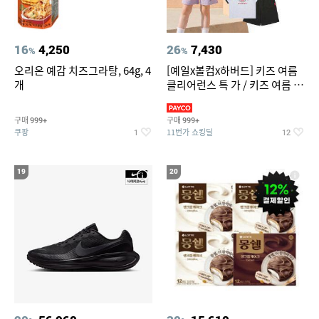
16
4,250
26
7,430
%
%
오리온 예감 치즈그라탕, 64g, 4
[예일x볼컴x하버드] 키즈 여름
개
클리어런스 특 가 / 키즈 여름 수
영복 반팔티 반바지 스
구매
구매
999+
999+
쿠팡
11번가 쇼킹딜
1
12
19
20