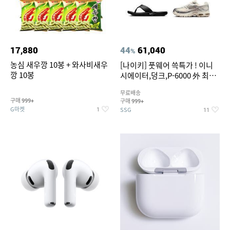
17,880
44
61,040
%
농심 새우깡 10봉 + 와사비새우
[나이키] 풋웨어 쓱특가 ! 이니
깡 10봉
시에이터,덩크,P-6000 外 최대
~50% SALE
무료배송
구매
구매
999+
999+
G마켓
SSG
1
11