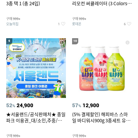
3종 택 1 (총 24입)
리모컨 써큘레이터 (3 Colors
택1)
구매
구매
999+
999+
오늘의집
롯데온
1
6
9
10
52
24,900
57
12,900
%
%
★서울랜드/공식판매처★ 종일
(5% 결제할인) 해피바스 스마
파크 이용권_대/소인,주중/주
일 바디워시900g 3종세트 유
말 공통
자/체리/자몽
구매
구매
999+
999+