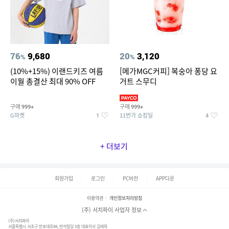
76
9,680
20
3,120
%
%
(10%+15%) 이랜드키즈 여름
[메가MGC커피] 복숭아 퐁당 요
이월 총결산 최대 90% OFF
거트 스무디
구매
구매
999+
999+
G마켓
11번가 쇼킹딜
1
4
+ 더보기
회원가입
로그인
PC버전
APP다운
이용약관
개인정보처리방침
(주) 서치파이 사업자 정보
(주)서치파이
서울특별시 서초구 반포대로88, 반석빌딩 5층 대표이사 김태묵