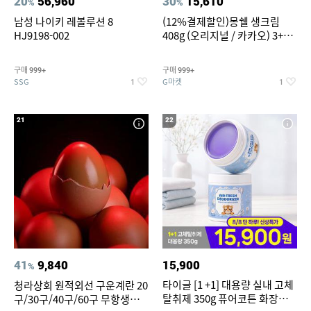
20
56,960
30
15,610
%
%
남성 나이키 레볼루션 8
(12%결제할인)몽쉘 생크림
HJ9198-002
408g (오리지널 / 카카오) 3+1
개
구매
구매
999+
999+
SSG
G마켓
1
1
21
22
41
9,840
15,900
%
타이글 [1 +1] 대용량 실내 고체
청라상회 원적외선 구운계란 20
탈취제 350g 퓨어코튼 화장실
구/30구/40구/60구 무항생제