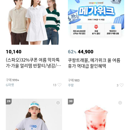
10,140
62
44,900
%
(스파오)32%쿠폰 여름 막차특
쿠팡트래블, 메가위크 올 여름
가·가을 얼리템 반팔티/냉감/반
휴가 역대급 할인혜택
바지/린넨/맨투맨/슬랙스/가디
건 외 ~74%OFF
구매
구매
999+
983
G마켓
쿠팡
13
3
29
30