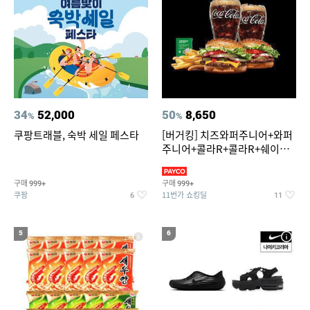
34
52,000
50
8,650
%
%
쿠팡트래블, 숙박 세일 페스타
[버거킹] 치즈와퍼주니어+와퍼
주니어+콜라R+콜라R+쉐이킹
프라이 스윗어니언
구매
구매
999+
999+
쿠팡
11번가 쇼킹딜
6
11
5
6