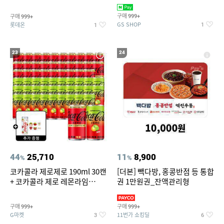
집안 실내 담배 냄새 제거
맥반석계란 HACCP 햇썹 인증
구매
구매
999+
999+
GS SHOP
롯데온
1
1
23
24
44
25,710
11
8,900
%
%
코카콜라 제로제로 190ml 30캔
[더본] 빽다방, 홍콩반점 등 통합
+ 코카콜라 제로 레몬라임
권 1만원권_잔액관리형
190ml 30캔 + (증정) 콜드컵+스
티커 세트
구매
구매
999+
999+
G마켓
11번가 쇼킹딜
3
6