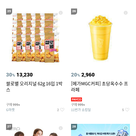
25
26
30
13,230
20
2,960
%
%
쌀로별 오리지널 62g 16입 1박
[메가MGC커피] 초당옥수수 프
스
라페
구매
구매
999+
999+
G마켓
11번가 쇼킹딜
2
5
27
28