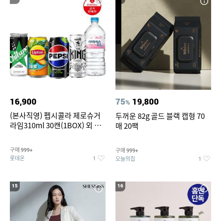
16,900
75
19,800
%
(본사직영) 펩시콜라 제로슈거
두꺼운 82g 골드 블랙 캡형 70
라임310ml 30캔(1BOX) 외 롯
매 20팩
데칠성BEST
구매
구매
999+
999+
롯데온
오늘의집
1
1
15
16