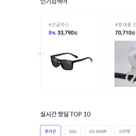
인기검색어
컨
#
선글라스
#
휴대용 
,000
원
8
%
33,790
원
70,710
원
실시간 핫딜 TOP 10
롯데온
SSG
GS SHOP
G마켓