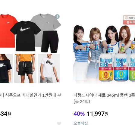
0
11
상
세
키] 시즌오프 최대할인가 1만원대 부
나랑드사이다 제로 345ml 뚱캔 3종 
(총 24입)
434
40
%
11,997
원
원
오늘의집
좋
아
요