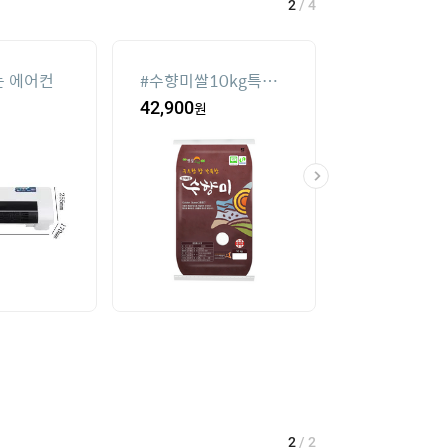
2
/
4
 에어컨
#
수향미쌀10kg특등
#
수향미쌀10k
급
42,900
원
8
%
87,860
원
2
/
2