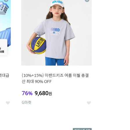
상
상
세
세
역대급
(10%+15%) 이랜드키즈 여름 이월 총결
산 최대 90% OFF
76
%
9,680
원
G마켓
좋
좋
아
아
요
요