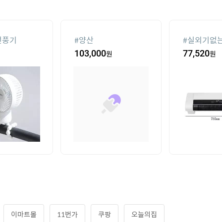
선풍기
#
양산
#
실외기없는
103,000
원
77,520
원
이마트몰
11번가
쿠팡
오늘의집