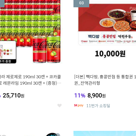
세
라 제로제로 190ml 30캔 + 코카콜
[더본] 빽다방, 홍콩반점 등 통합권 
 레몬라임 190ml 30캔 + (증정) 콜
권_잔액관리형
스티커 세트
%
25,710
11
%
8,900
원
원
11번가 쇼킹딜
좋
아
요
7