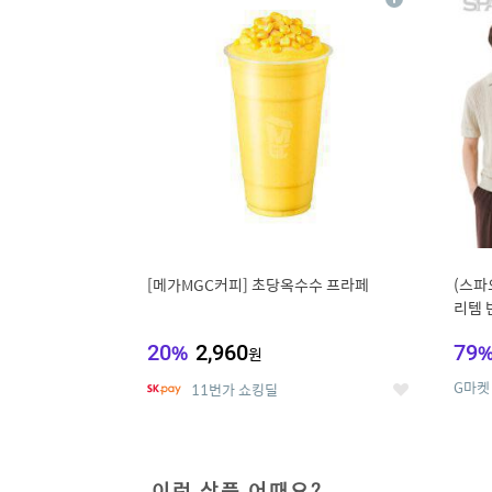
상
세
[메가MGC커피] 초당옥수수 프라페
(스파
리템 
랙스/
20
%
2,960
79
원
G마켓
11번가 쇼킹딜
좋
아
요
이런 상품 어때요?