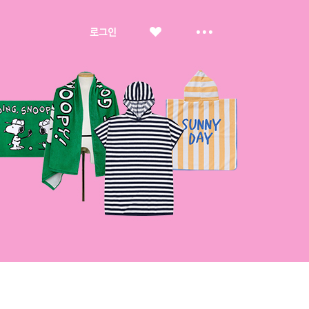
좋
더
로그인
아
보
요
기