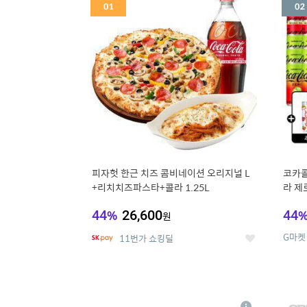
세
피자헛 한근 치즈 콤비네이션 오리지널 L
코카콜
+리치치즈파스타+콜라 1.25L
라 제로
드컵+
44
%
26,600
44
원
G마켓
11번가 쇼킹딜
좋
아
요
5
6