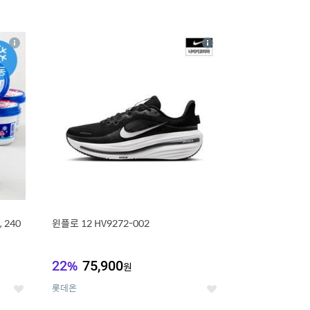
16
상
상
세
세
 240
윈플로 12 HV9272-002
22
%
75,900
원
롯데온
좋
좋
아
아