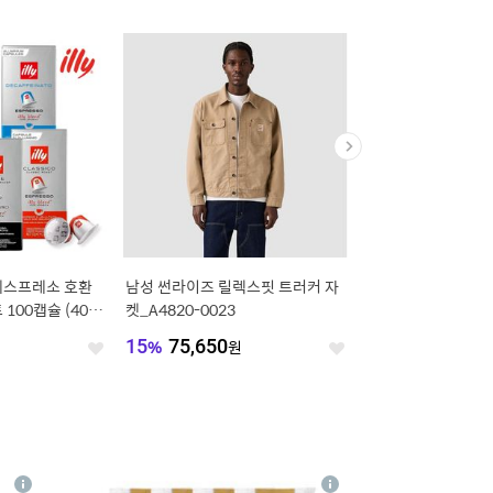
 네스프레소 호환
남성 썬라이즈 릴렉스핏 트러커 자
[공구특가x한브로] 경
 100캡슐 (40
켓_A4820-0023
파크(구.블루원) 골드
차선택 가능)
가 프로모션, 주중&주말
원
15
%
75,650
원
16,000
원
좋
좋
~8월 30일
아
아
요
요
4
상
상