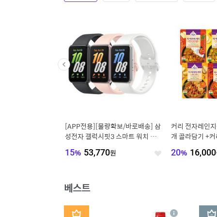
적외선 구운계란 20구/
[APP전용][물량확보/바로배송] 삼
커리 전자레인지용 
/60구 무항생제 맥반석
성전자 갤럭시핏3 스마트 워치 밴드
개 골라담기 +커
P 햇썹 인증
시계 SM-R390 한글지원 글로벌버
40
원
15
%
53,770
원
20
%
16,000
좋
전
좋
아
아
요
요
베스트
1
2
상