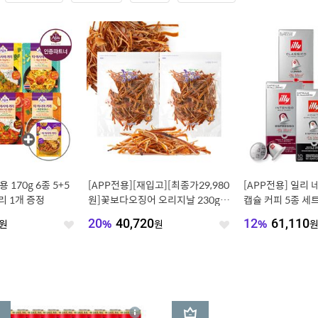
170g 6종 5+5
[APP전용][재입고][최종가29,980
[APP전용] 일리
리 1개 증정
원]꽃보다오징어 오리지날 230g+2
캡슐 커피 5종 세트
30g(국내산)
개/30개/30개 교
원
20
%
40,720
원
12
%
61,110
좋
좋
아
아
요
요
3
상