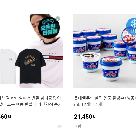
4
15
상
세
 반팔 타미힐피거 반팔 남녀공용 여
롯데웰푸드 찰떡 일품 팥빙수 (냉동),
팔티 모음 여름 반팔티 기간한정 특가
ml, 12개입, 1개
560
21,450
원
원
쿠팡
좋
아