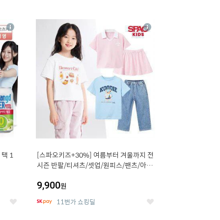
12
상
상
세
세
택 1
[스파오키즈+30%] 여름부터 겨울까지 전
시즌 반팔/티셔츠/셋업/원피스/팬츠/아우
트 外
9,900
원
11번가 쇼킹딜
좋
좋
아
아
요
요