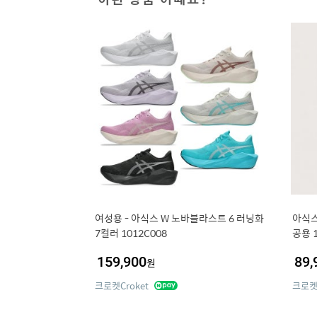
여성용 - 아식스 W 노바블라스트 6 러닝화
아식스
7컬러 1012C008
공용 1
159,900
89,
원
크로켓Croket
크로켓C