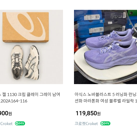
 젤 1130 크림 클레이 그레이 남여
아식스 노바블라스트 5 러닝화 런닝
202A164-116
션화 마라톤화 여성 블루벨 라일락 1
765 501
900
119,850
원
원
roket
크로켓Croket