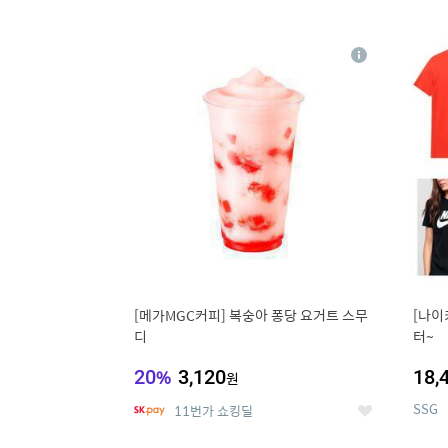
9
1
상
세
[메가MGC커피] 복숭아 퐁당 요거트 스무
[나이
디
터~
20
%
3,120
18,
원
SSG
11번가 쇼킹딜
좋
아
요