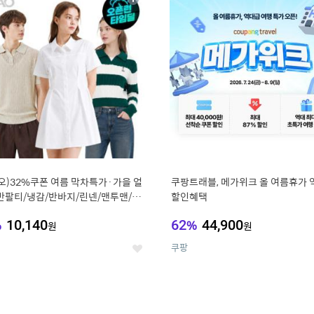
상
세
오)32%쿠폰 여름 막차특가·가을 얼
쿠팡트래블, 메가위크 올 여름휴가 
반팔티/냉감/반바지/린넨/맨투맨/슬
할인혜택
가디건 외 ~74%OFF
%
10,140
62
%
44,900
원
원
쿠팡
좋
아
요