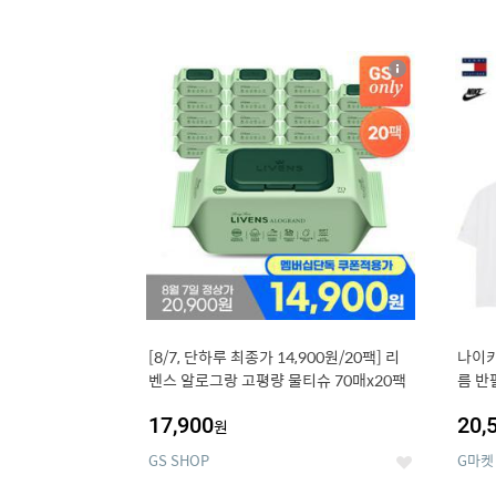
13
1
상
세
[8/7, 단하루 최종가 14,900원/20팩] 리
나이키
벤스 알로그랑 고평량 물티슈 70매x20팩
름 반
17,900
20,
원
GS SHOP
G마켓
좋
아