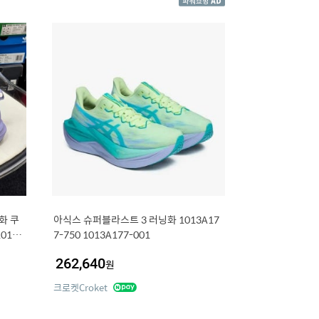
화 쿠
아식스 슈퍼블라스트 3 러닝화 1013A17
012B
7-750 1013A177-001
262,640
원
크로켓Croket