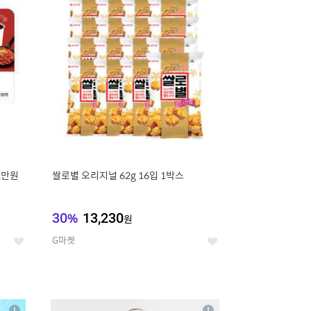
세
세
1만원
쌀로별 오리지널 62g 16입 1박스
30
%
13,230
원
G마켓
좋
좋
아
아
요
요
8