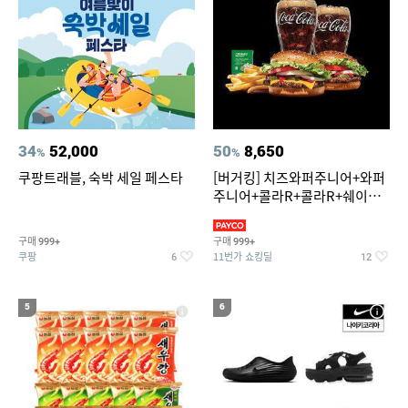
34
52,000
50
8,650
%
%
쿠팡트래블, 숙박 세일 페스타
[버거킹] 치즈와퍼주니어+와퍼
주니어+콜라R+콜라R+쉐이킹
프라이 스윗어니언
구매
구매
999+
999+
쿠팡
11번가 쇼킹딜
6
12
5
6