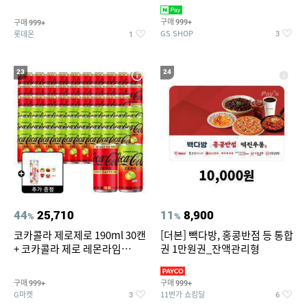
집안 실내 담배 냄새 제거
맥반석계란 HACCP 햇썹 인증
구매
구매
999+
999+
GS SHOP
롯데온
3
1
23
24
44
25,710
11
8,900
%
%
코카콜라 제로제로 190ml 30캔
[더본] 빽다방, 홍콩반점 등 통합
+ 코카콜라 제로 레몬라임
권 1만원권_잔액관리형
190ml 30캔 + (증정) 콜드컵+스
티커 세트
구매
구매
999+
999+
G마켓
11번가 쇼킹딜
3
6