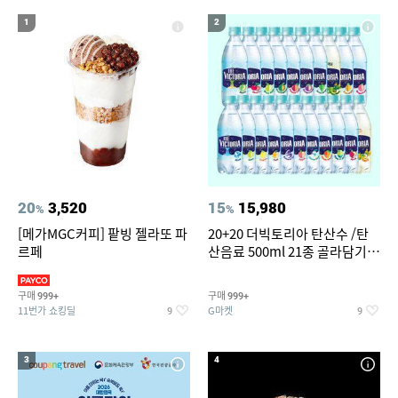
17
18
2인 식탁세트
넥밴드 선풍기
1
2
19
20
다이소C타입 to HDMI 미러링 케이블
야외개집
20
3,520
15
15,980
%
%
[메가MGC커피] 팥빙 젤라또 파
20+20 더빅토리아 탄산수 /탄
르페
산음료 500ml 21종 골라담기
(총 2박스/분리배송)
구매
구매
999+
999+
11번가 쇼킹딜
G마켓
9
9
3
4