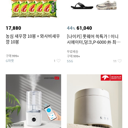
17,880
44
61,040
%
농심 새우깡 10봉 + 와사비새우
[나이키] 풋웨어 쓱특가 ! 이니
깡 10봉
시에이터,덩크,P-6000 外 최대
~50% SALE
무료배송
구매
구매
999+
999+
G마켓
SSG
1
11