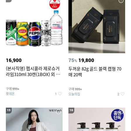
16,900
75
19,800
%
(본사직영) 펩시콜라 제로슈거
두꺼운 82g 골드 블랙 캡형 70
라임310ml 30캔(1BOX) 외 롯
매 20팩
데칠성BEST
구매
구매
999+
999+
롯데온
오늘의집
1
2
15
16