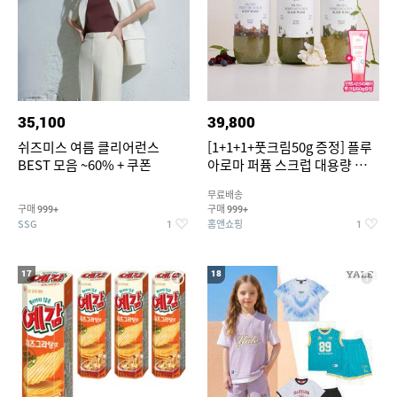
35,100
39,800
쉬즈미스 여름 클리어런스
[1+1+1+풋크림50g 증정] 플루
BEST 모음 ~60% + 쿠폰
아로마 퍼퓸 스크럽 대용량 바디
워시 1000ml
무료배송
구매
구매
999+
999+
SSG
홈앤쇼핑
1
1
17
18