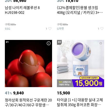
20
56,960
30
15,610
%
%
남성 나이키 레볼루션 8
(12%결제할인)몽쉘 생크림
HJ9198-002
408g (오리지널 / 카카오) 3+1
개
구매
구매
999+
999+
SSG
G마켓
1
1
21
22
41
9,840
15,900
%
타이글 [1 +1] 대용량 실내 고체
청라상회 원적외선 구운계란 20
탈취제 350g 퓨어코튼 화장실
구/30구/40구/60구 무항생제