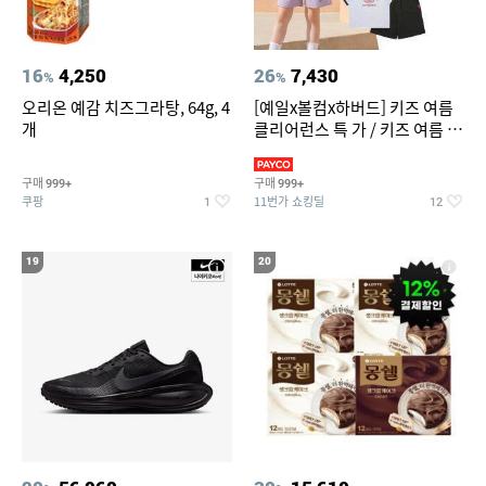
16
4,250
26
7,430
%
%
오리온 예감 치즈그라탕, 64g, 4
[예일x볼컴x하버드] 키즈 여름
개
클리어런스 특 가 / 키즈 여름 수
영복 반팔티 반바지 스
구매
구매
999+
999+
쿠팡
11번가 쇼킹딜
1
12
19
20