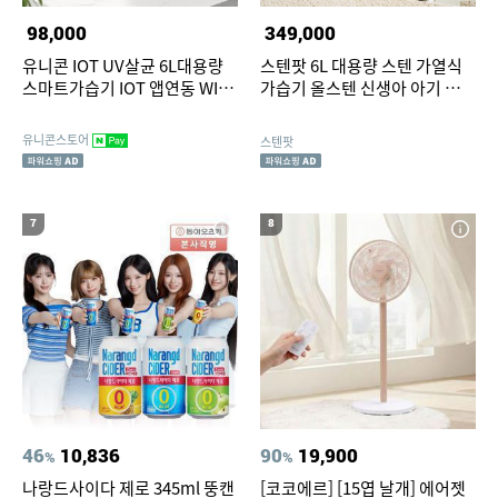
98,000
349,000
유니콘 IOT UV살균 6L대용량
스텐팟 6L 대용량 스텐 가열식
스마트가습기 IOT 앱연동 WIFI
가습기 올스텐 신생아 아기 가습
어플연동 리모컨지원 TL-
기 화이트
HM60V
유니콘스토어
스텐팟
7
8
46
10,836
90
19,900
%
%
나랑드사이다 제로 345ml 뚱캔
[코코에르] [15엽 날개] 에어젯