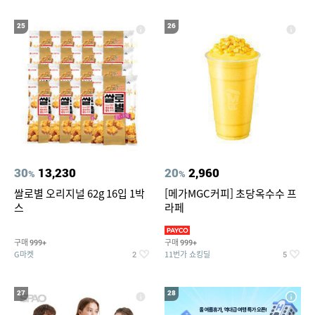
25
26
30
13,230
20
2,960
%
%
쌀로별 오리지널 62g 16입 1박
[메가MGC커피] 초당옥수수 프
스
라페
구매
구매
999+
999+
G마켓
11번가 쇼킹딜
2
5
27
28