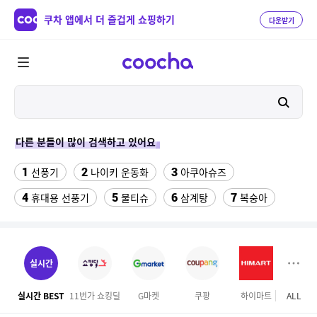
쿠차 앱에서 더 즐겁게 쇼핑하기
다운받기
다른 분들이 많이 검색하고 있어요
1
2
3
선풍기
나이키 운동화
아쿠아슈즈
4
5
6
7
휴대용 선풍기
물티슈
삼계탕
복숭아
8
9
10
이동식 에어컨
샌들
여성 댄스복
11
12
수향미쌀10kg특등급
하이원 워터월드
실시간
13
14
대용량 바디워시
실외기없는 에어컨
실시간 BEST
11번가 쇼킹딜
G마켓
쿠팡
하이마트
ALL
롯데
15
16
여성 여름마이
여성용파크골프신발