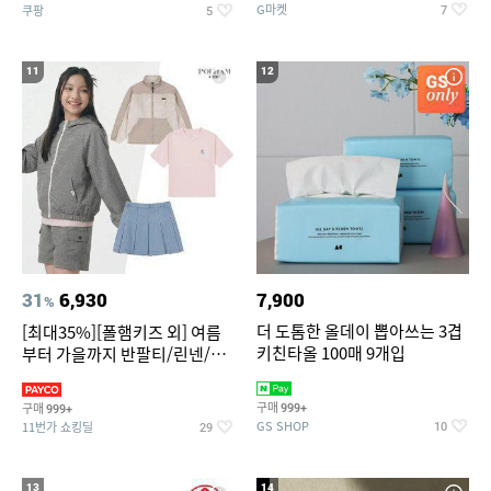
G마켓
쿠팡
7
5
11
12
31
6,930
7,900
%
더 도톰한 올데이 뽑아쓰는 3겹
[최대35%][폴햄키즈 외] 여름
키친타올 100매 9개입
부터 가을까지 반팔티/린넨/맨
투맨/가디건/팬츠 외 100종
구매
구매
999+
999+
GS SHOP
11번가 쇼킹딜
10
29
13
14