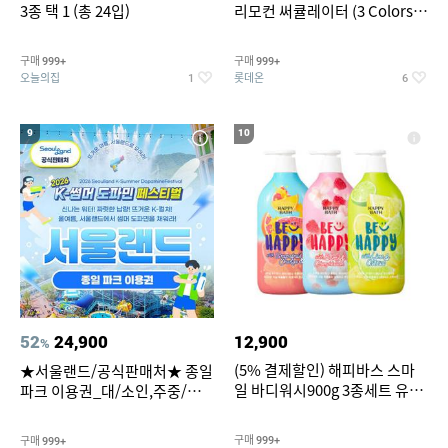
3종 택 1 (총 24입)
리모컨 써큘레이터 (3 Colors
택1)
구매
구매
999+
999+
오늘의집
롯데온
1
6
9
10
52
24,900
12,900
%
(5% 결제할인) 해피바스 스마
★서울랜드/공식판매처★ 종일
일 바디워시900g 3종세트 유
파크 이용권_대/소인,주중/주
자/체리/자몽
말 공통
구매
구매
999+
999+