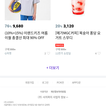
76
9,680
20
3,120
%
%
(10%+15%) 이랜드키즈 여름
[메가MGC커피] 복숭아 퐁당 요
이월 총결산 최대 90% OFF
거트 스무디
구매
구매
999+
999+
G마켓
11번가 쇼킹딜
2
4
+ 더보기
회원가입
로그인
PC버전
APP다운
이용약관
개인정보처리방침
(주) 서치파이 사업자 정보
(주)서치파이
서울특별시 서초구 반포대로88, 반석빌딩 5층 대표이사 김태묵