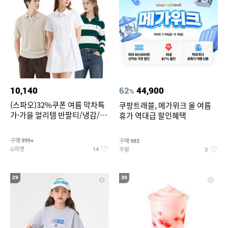
10,140
62
44,900
%
(스파오)32%쿠폰 여름 막차특
쿠팡트래블, 메가위크 올 여름
가·가을 얼리템 반팔티/냉감/반
휴가 역대급 할인혜택
바지/린넨/맨투맨/슬랙스/가디
건 외 ~74%OFF
구매
구매
999+
983
G마켓
쿠팡
14
3
29
30