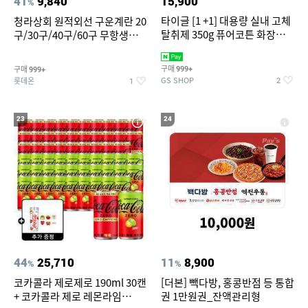
41
9,840
15,900
%
타이글 [1 +1] 대용량 실내 고체
청라상회 원적외선 구운계란 20
탈취제 350g 퓨어코튼 화장실
구/30구/40구/60구 무항생제
집안 실내 담배 냄새 제거
맥반석계란 HACCP 햇썹 인증
구매
구매
999+
999+
GS SHOP
롯데온
2
1
23
24
44
25,710
11
8,900
%
%
코카콜라 제로제로 190ml 30캔
[더본] 빽다방, 홍콩반점 등 통합
+ 코카콜라 제로 레몬라임
권 1만원권_잔액관리형