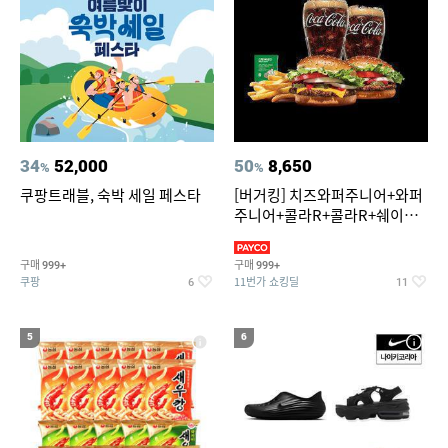
34
52,000
50
8,650
%
%
쿠팡트래블, 숙박 세일 페스타
[버거킹] 치즈와퍼주니어+와퍼
주니어+콜라R+콜라R+쉐이킹
프라이 스윗어니언
구매
구매
999+
999+
쿠팡
11번가 쇼킹딜
6
11
5
6