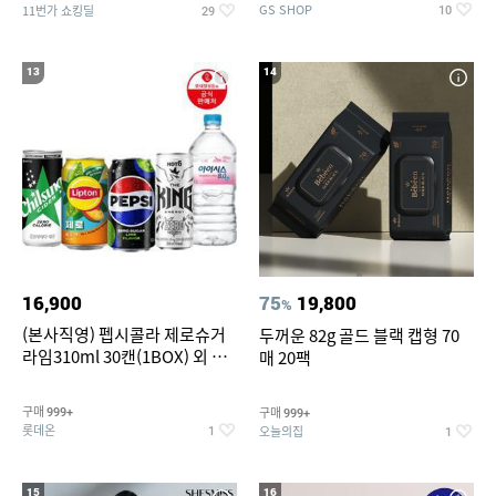
GS SHOP
11번가 쇼킹딜
10
29
13
14
16,900
75
19,800
%
(본사직영) 펩시콜라 제로슈거
두꺼운 82g 골드 블랙 캡형 70
라임310ml 30캔(1BOX) 외 롯
매 20팩
데칠성BEST
구매
구매
999+
999+
롯데온
오늘의집
1
1
15
16