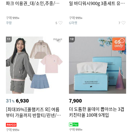
파크 이용권_대/소인,주중/주
일 바디워시900g 3종세트 유
말 공통
자/체리/자몽
구매
구매
999+
999+
쿠팡
G마켓
5
7
11
12
31
6,930
7,900
%
더 도톰한 올데이 뽑아쓰는 3겹
[최대35%][폴햄키즈 외] 여름
키친타올 100매 9개입
부터 가을까지 반팔티/린넨/맨
투맨/가디건/팬츠 외 100종
구매
구매
999+
999+