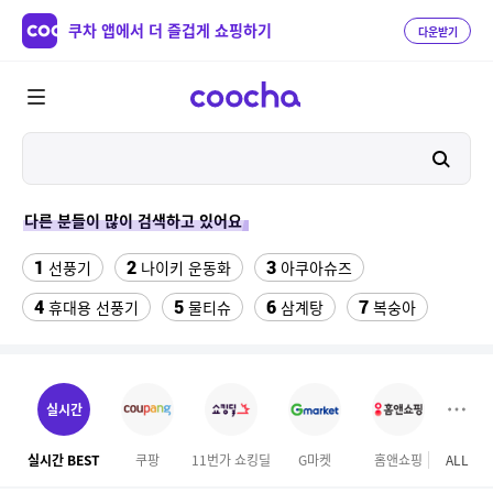
쿠차 앱에서 더 즐겁게 쇼핑하기
다운받기
다른 분들이 많이 검색하고 있어요
1
2
3
선풍기
나이키 운동화
아쿠아슈즈
4
5
6
7
휴대용 선풍기
물티슈
삼계탕
복숭아
8
9
이동식 에어컨
수향미쌀10kg특등급
10
11
감자 10키로
실외기없는 에어컨
실시간
12
13
여성실내수영복
넥선풍기
실시간 BEST
쿠팡
11번가 쇼킹딜
G마켓
홈앤쇼핑
ALL
하이
14
남자 여름바지 린넨 면바지 와이드 밴딩 치노 팬츠 스판