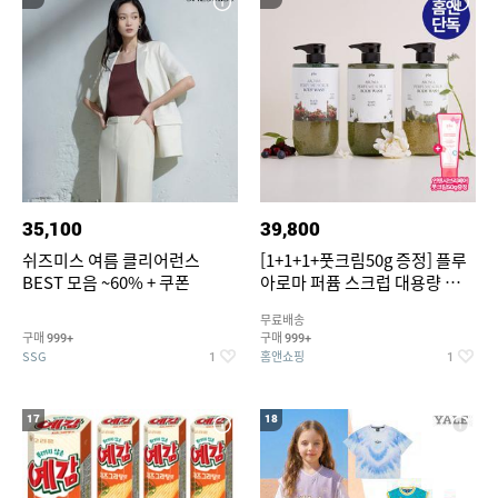
35,100
39,800
쉬즈미스 여름 클리어런스
[1+1+1+풋크림50g 증정] 플루
BEST 모음 ~60% + 쿠폰
아로마 퍼퓸 스크럽 대용량 바디
워시 1000ml
무료배송
구매
구매
999+
999+
SSG
홈앤쇼핑
1
1
17
18