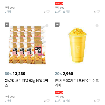
190ml 30캔 + (증정) 콜드컵+스
티커 세트
구매
구매
999+
999+
G마켓
11번가 쇼킹딜
3
6
25
26
30
13,230
20
2,960
%
%
쌀로별 오리지널 62g 16입 1박
[메가MGC커피] 초당옥수수 프
스
라페
구매
구매
999+
999+
G마켓
11번가 쇼킹딜
2
5