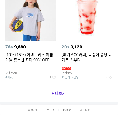
76
9,680
20
3,120
%
%
(10%+15%) 이랜드키즈 여름
[메가MGC커피] 복숭아 퐁당 요
이월 총결산 최대 90% OFF
거트 스무디
구매
구매
999+
999+
G마켓
11번가 쇼킹딜
2
4
+ 더보기
회원가입
로그인
PC버전
APP다운