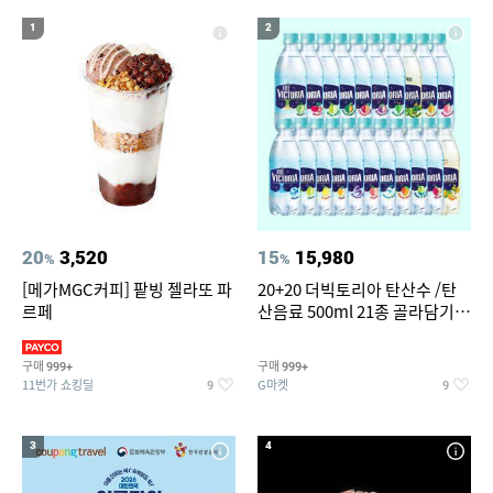
15
16
성인용세발자전거중고
세탁기 선반
1
2
17
다이소C타입 to HDMI 미러링 케이블
18
19
아레나 여성 실내수영복 7부
라인댄스옷
20
코엑스아쿠아리움
20
3,520
15
15,980
%
%
[메가MGC커피] 팥빙 젤라또 파
20+20 더빅토리아 탄산수 /탄
르페
산음료 500ml 21종 골라담기
(총 2박스/분리배송)
구매
구매
999+
999+
11번가 쇼킹딜
G마켓
9
9
3
4