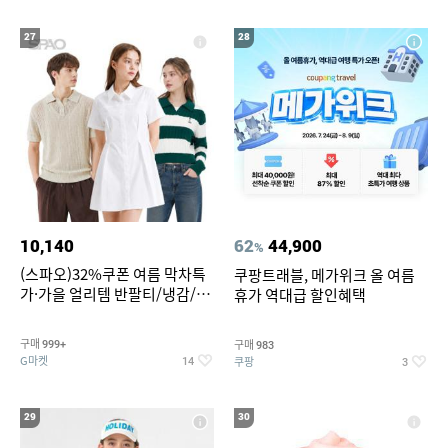
27
28
10,140
62
44,900
%
(스파오)32%쿠폰 여름 막차특
쿠팡트래블, 메가위크 올 여름
가·가을 얼리템 반팔티/냉감/반
휴가 역대급 할인혜택
바지/린넨/맨투맨/슬랙스/가디
건 외 ~74%OFF
구매
구매
999+
983
G마켓
쿠팡
14
3
29
30