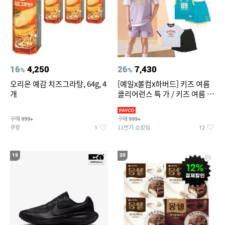
16
4,250
26
7,430
%
%
오리온 예감 치즈그라탕, 64g, 4
[예일x볼컴x하버드] 키즈 여름
개
클리어런스 특 가 / 키즈 여름 수
영복 반팔티 반바지 스
구매
구매
999+
999+
쿠팡
11번가 쇼킹딜
1
12
19
20