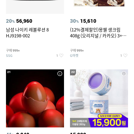
20
56,960
30
15,610
%
%
남성 나이키 레볼루션 8
(12%결제할인)몽쉘 생크림
HJ9198-002
408g (오리지널 / 카카오) 3+1
개
구매
구매
999+
999+
SSG
G마켓
1
1
21
22