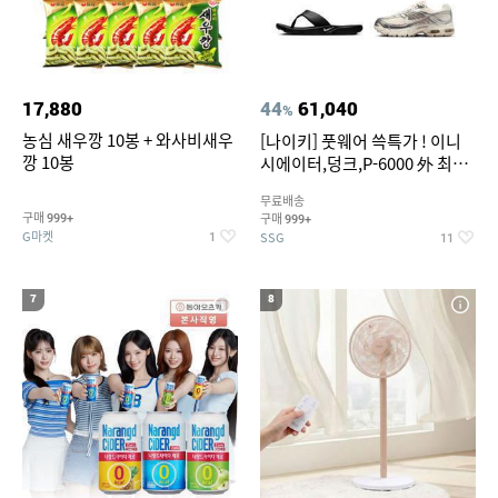
17,880
44
61,040
%
농심 새우깡 10봉 + 와사비새우
[나이키] 풋웨어 쓱특가 ! 이니
깡 10봉
시에이터,덩크,P-6000 外 최대
~50% SALE
무료배송
구매
구매
999+
999+
G마켓
SSG
1
11
7
8