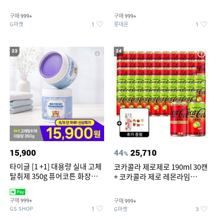
개
맥반석계란 HACCP 햇썹 인증
구매
구매
999+
999+
G마켓
롯데온
1
1
23
24
15,900
44
25,710
%
타이글 [1 +1] 대용량 실내 고체
코카콜라 제로제로 190ml 30캔
탈취제 350g 퓨어코튼 화장실
+ 코카콜라 제로 레몬라임
집안 실내 담배 냄새 제거
190ml 30캔 + (증정) 콜드컵+스
티커 세트
구매
구매
999+
999+
GS SHOP
G마켓
1
3