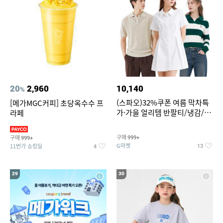
20
2,960
10,140
%
(스파오)32%쿠폰 여름 막차특
[메가MGC커피] 초당옥수수 프
가·가을 얼리템 반팔티/냉감/반
라페
바지/린넨/맨투맨/슬랙스/가디
건 외 ~74%OFF
구매
구매
999+
999+
G마켓
11번가 쇼킹딜
13
4
29
30