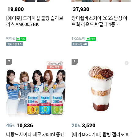
19,800
37,930
[에어릿] 드라이실 쿨링 슬리브
장미쉘바스키아 26SS 남성 아
리스 AM6005 BK
트웍 라운드 반팔티 4종
(B607M)
에어릿
SK스토아
7
8
46
10,836
20
3,520
%
%
나랑드사이다 제로 345ml 뚱캔
[메가MGC커피] 팥빙 젤라또 파