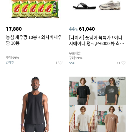
17,880
44
61,040
%
농심 새우깡 10봉 + 와사비새우
[나이키] 풋웨어 쓱특가 ! 이니
깡 10봉
시에이터,덩크,P-6000 外 최대
~50% SALE
무료배송
구매
구매
999+
999+
G마켓
SSG
1
11