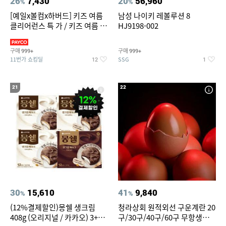
26
7,430
20
56,960
%
%
[예일x볼컴x하버드] 키즈 여름
남성 나이키 레볼루션 8
클리어런스 특 가 / 키즈 여름 수
HJ9198-002
영복 반팔티 반바지 스
구매
구매
999+
999+
11번가 쇼킹딜
SSG
12
1
21
22
30
15,610
41
9,840
%
%
(12%결제할인)몽쉘 생크림
청라상회 원적외선 구운계란 20
408g (오리지널 / 카카오) 3+1
구/30구/40구/60구 무항생제