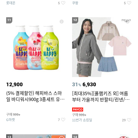
롯데온
쿠팡
5
5
11
12
12,900
31
6,930
%
(5% 결제할인) 해피바스 스마
[최대35%][폴햄키즈 외] 여름
일 바디워시900g 3종세트 유
부터 가을까지 반팔티/린넨/맨
자/체리/자몽
투맨/가디건/팬츠 외 100종
구매
구매
999+
999+
G마켓
11번가 쇼킹딜
7
29
13
14