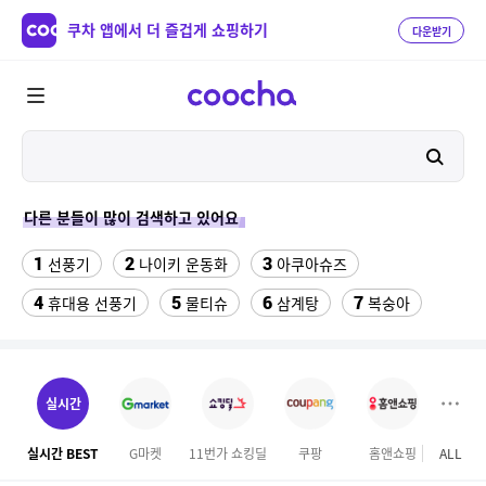
쿠차 앱에서 더 즐겁게 쇼핑하기
다운받기
다른 분들이 많이 검색하고 있어요
1
2
3
선풍기
나이키 운동화
아쿠아슈즈
4
5
6
7
휴대용 선풍기
물티슈
삼계탕
복숭아
8
9
이동식 에어컨
팔찌부자재
10
다이소C타입 to HDMI 미러링 케이블
실시간
11
12
갤럭시 탭 A 101 2019 케이스
forever21
실시간 BEST
G마켓
11번가 쇼킹딜
쿠팡
홈앤쇼핑
ALL
이마
13
ESSECORE KLEVV DDR4-3200 CL22 파인인포 (16GB)