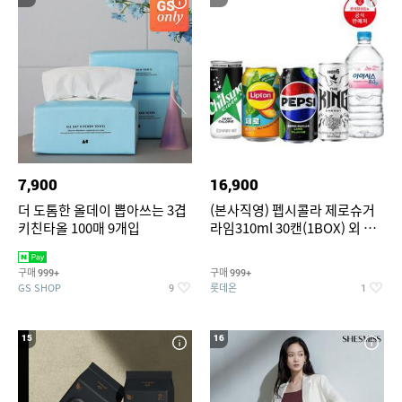
7,900
16,900
더 도톰한 올데이 뽑아쓰는 3겹
(본사직영) 펩시콜라 제로슈거
키친타올 100매 9개입
라임310ml 30캔(1BOX) 외 롯
데칠성BEST
구매
구매
999+
999+
GS SHOP
롯데온
9
1
15
16