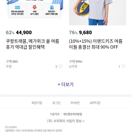
62
44,900
76
9,680
%
%
쿠팡트래블, 메가위크 올 여름
(10%+15%) 이랜드키즈 여름
휴가 역대급 할인혜택
이월 총결산 최대 90% OFF
구매
구매
983
999+
쿠팡
G마켓
3
1
+ 더보기
회원가입
로그인
PC버전
APP다운
이용약관
개인정보처리방침
(주) 서치파이 사업자 정보
(주)서치파이
서울특별시 서초구 반포대로88, 반석빌딩 5층 대표이사 김태묵