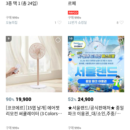
3종 택 1 (총 24입)
르페
구매
구매
999+
999+
오늘의집
11번가 쇼킹딜
1
8
9
10
90
19,900
52
24,900
%
%
[코코에르] [15엽 날개] 에어젯
★서울랜드/공식판매처★ 종일
리모컨 써큘레이터 (3 Colors
파크 이용권_대/소인,주중/주
택1)
말 공통
구매
구매
999+
999+