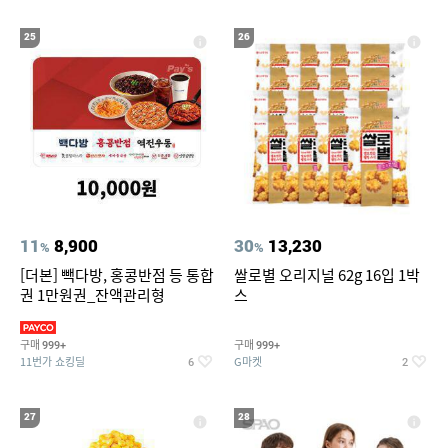
25
26
11
8,900
30
13,230
%
%
[더본] 빽다방, 홍콩반점 등 통합
쌀로별 오리지널 62g 16입 1박
권 1만원권_잔액관리형
스
구매
구매
999+
999+
11번가 쇼킹딜
G마켓
6
2
27
28