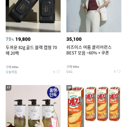
75
19,800
35,100
%
쉬즈미스 여름 클리어런스
두꺼운 82g 골드 블랙 캡형 70
BEST 모음 ~60% + 쿠폰
매 20팩
구매
구매
999+
999+
SSG
오늘의집
1
1
17
18