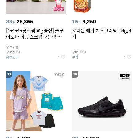
33
26,865
16
4,250
%
%
[1+1+1+풋크림50g 증정] 플루
오리온 예감 치즈그라탕, 64g, 4
아로마 퍼퓸 스크럽 대용량 바디
개
워시 1000ml
무료배송
구매
구매
999+
999+
홈앤쇼핑
쿠팡
1
1
19
20