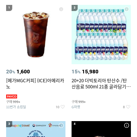
14
15
설빙
갤럭시탭 s6lite 정품키보드케이스
1
2
16
17
갤럭시탭 s6lite 젤리키보드케이스
생어거스틴
18
삼성갤럭시북프로, 32gb, win11포함
19
20
나노 게르마늄 의료기 침대
아이폰xr 실리콘케이스
20
1,600
15
15,980
%
%
[메가MGC커피] (ICE)아메리카
20+20 더빅토리아 탄산수 /탄
노
산음료 500ml 21종 골라담기
(총 2박스/분리배송)
구매
구매
999+
999+
11번가 쇼킹딜
G마켓
10
8
3
4