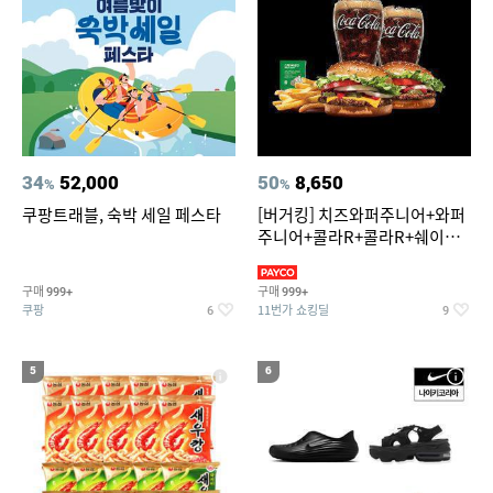
34
52,000
50
8,650
%
%
쿠팡트래블, 숙박 세일 페스타
[버거킹] 치즈와퍼주니어+와퍼
주니어+콜라R+콜라R+쉐이킹
프라이 스윗어니언
구매
구매
999+
999+
쿠팡
11번가 쇼킹딜
6
9
5
6