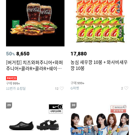
50
8,650
17,880
%
농심 새우깡 10봉 + 와사비새우
[버거킹] 치즈와퍼주니어+와퍼
깡 10봉
주니어+콜라R+콜라R+쉐이킹
프라이 스윗어니언
구매
구매
999+
999+
G마켓
11번가 쇼킹딜
2
12
29
30