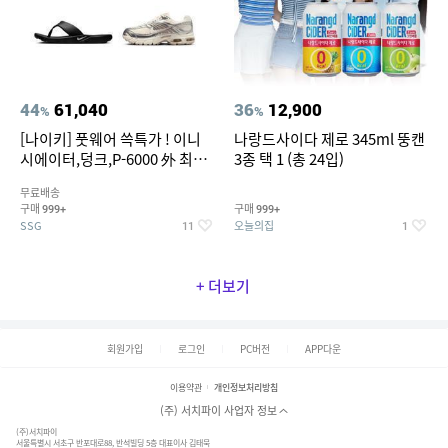
44
61,040
36
12,900
%
%
[나이키] 풋웨어 쓱특가 ! 이니
나랑드사이다 제로 345ml 뚱캔
시에이터,덩크,P-6000 外 최대
3종 택 1 (총 24입)
~50% SALE
무료배송
구매
구매
999+
999+
SSG
오늘의집
11
1
+ 더보기
회원가입
로그인
PC버전
APP다운
이용약관
개인정보처리방침
(주) 서치파이 사업자 정보
(주)서치파이
서울특별시 서초구 반포대로88, 반석빌딩 5층 대표이사 김태묵