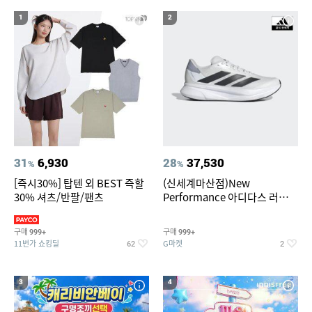
19
20
다마고치파라다이스
더뉴 아반떼ad
1
2
31
6,930
28
37,530
%
%
[즉시30%] 탑텐 외 BEST 즉할
(신세계마산점)New
30% 셔츠/반팔/팬츠
Performance 아디다스 러닝화
듀라모 SL2
구매
구매
999+
999+
11번가 쇼킹딜
G마켓
62
2
3
4