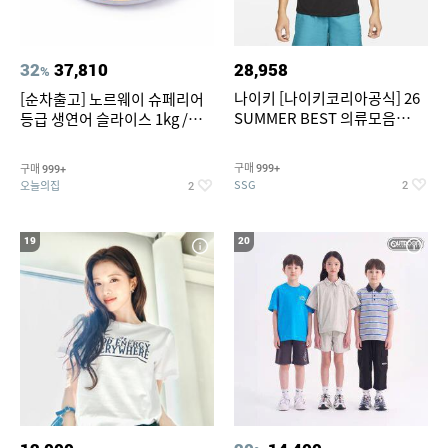
32
37,810
28,958
%
나이키 [나이키코리아공식] 26
[순차출고] 노르웨이 슈페리어
SUMMER BEST 의류모음
등급 생연어 슬라이스 1kg /
~55% SALE
500g / 300g 항공직송
구매
구매
999+
999+
SSG
오늘의집
2
2
19
20