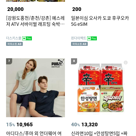
20,000
200
[강원도홍천/춘천/강촌] 예스레
일본이심 오사카 도쿄 후쿠오카
저 ATV 서바이벌 래프팅 숙박
5G eSIM
식사 패키지
더스키스쿨
핀다이렉트
7
8
15
10,965
40
13,320
%
%
아디다스/푸마 외 언더웨어 여
신라면10입 +안성탕면5입 +짜