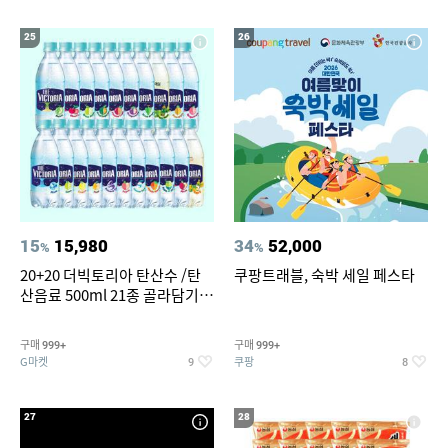
25
26
15
15,980
34
52,000
%
%
20+20 더빅토리아 탄산수 /탄
쿠팡트래블, 숙박 세일 페스타
산음료 500ml 21종 골라담기
(총 2박스/분리배송)
구매
구매
999+
999+
G마켓
쿠팡
9
8
27
28