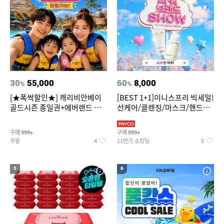
30
55,000
60
8,000
%
%
[★폭싹할인★] 캐리비안베이
[BEST 1+1]이니스프리 빅세일!
골드시즌 종일권+에버랜드 오
선케어/클렌징/마스크/핸드크
후권 대소공통
림/레티놀/PDRN/비타C/그린
구매
구매
999+
999+
쿠팡
11번가 쇼킹딜
4
5
5
6