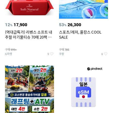
12
17,900
53
26,300
%
%
(역대급특가) 리벤스 소프트 내
스포츠/레저, 풀캉스 COOL
추럴 아기물티슈 70매 20팩 캡
SALE
형 / 70gsm 고평량
구매
구매
999+
785
G마켓
쿠팡
5
6