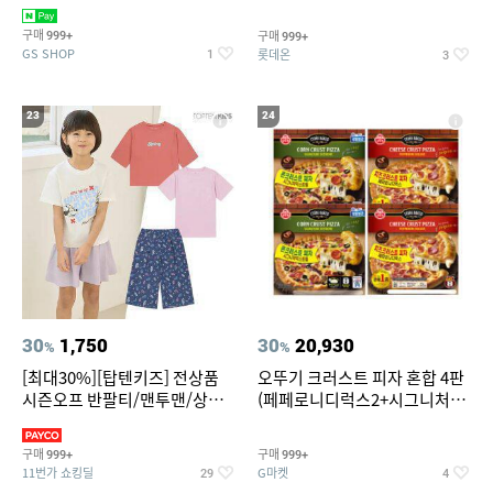
치즈 증정
크림/베리믹스/헤이즐넛초코
구매
구매
999+
999+
GS SHOP
롯데온
1
3
23
24
30
1,750
30
20,930
%
%
[최대30%][탑텐키즈] 전상품
오뚜기 크러스트 피자 혼합 4판
시즌오프 반팔티/맨투맨/상하
(페페로니디럭스2+시그니처익
복/레깅스 외 100종
스트림2)
구매
구매
999+
999+
11번가 쇼킹딜
G마켓
29
4