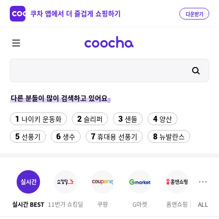
쿠차 앱에서 더 즐겁게 쇼핑하기
다운받기
다른 분들이 많이 검색하고 있어요
1
2
3
4
나이키 운동화
슬리퍼
샌들
양산
5
6
7
8
선풍기
생수
휴대용 선풍기
뉴발란스
9
10
11
Benz S600
중고음료수냉장고
팔찌부자재
12
13
14
침대 매트리스 퀸
여자 등산화
hid 전조등
실시간
15
16
베스킨라빈스
여성실내수영복
실시간 BEST
11번가 쇼킹딜
쿠팡
G마켓
홈앤쇼핑
ALL
17
18
미니 탁상용 선풍기
업소용 가림막