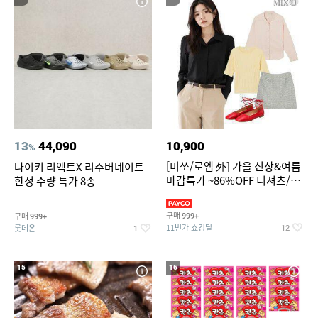
13
44,090
10,900
%
[미쏘/로엠 外] 가을 신상&여름
나이키 리액트X 리주버네이트
마감특가 ~86%OFF 티셔츠/슬
한정 수량 특가 8종
랙스/원피스/니트/블라우스
구매
구매
999+
999+
11번가 쇼킹딜
롯데온
12
1
15
16