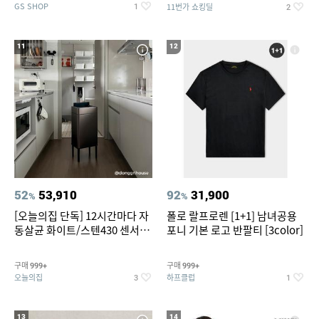
GS SHOP
11번가 쇼킹딜
1
2
11
12
52
53,910
92
31,900
%
%
[오늘의집 단독] 12시간마다 자
폴로 랄프로렌 [1+1] 남녀공용
동살균 화이트/스텐430 센서휴
포니 기본 로고 반팔티 [3color]
지통 20L/30L
구매
구매
999+
999+
오늘의집
하프클럽
3
1
13
14