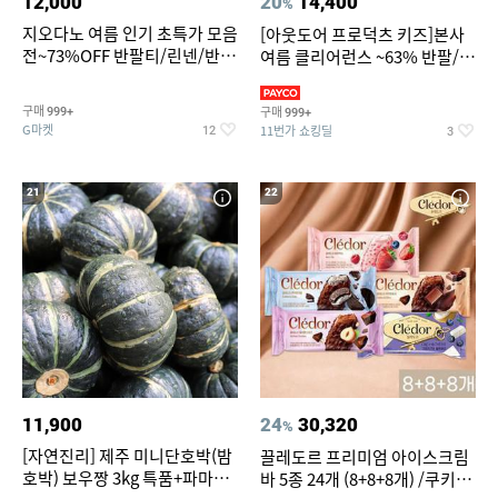
12,000
20
14,400
%
지오다노 여름 인기 초특가 모음
[아웃도어 프로덕츠 키즈]본사
전~73%OFF 반팔티/린넨/반바
여름 클리어런스 ~63% 반팔/반
지 외
바지/수영복
구매
구매
999+
999+
G마켓
11번가 쇼킹딜
12
3
21
22
11,900
24
30,320
%
[자연진리] 제주 미니단호박(밤
끌레도르 프리미엄 아이스크림
호박) 보우짱 3kg 특품+파마산
바 5종 24개 (8+8+8개) /쿠키앤