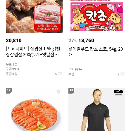
20,810
27
13,760
%
[프레시미트] 삼겹살 1.5kg (벌
롯데웰푸드 칸쵸 초코, 54g, 20
집삼겹살 300g 2개+옛날삼겹살
개
300g 2개+벌집삼겹살300g한
무료배송
팩 추가증정)
구매
구매
999+
999+
홈앤쇼핑
쿠팡
5
2
17
18