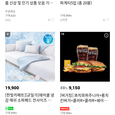
름 신상 및 인기 상품 모음 기획
파게티5입 (총 20봉)
전 최대 77% SALE
무료배송
구매
구매
633
999+
SSG
G마켓
5
6
9
10
19,900
48
9,150
%
[한빛카페트][균일가]에어쿨 냉
[버거킹] 콰치와퍼주니어+롱치
감 매쉬 소파패드 전사이즈 균일
킨버거+콜라R+콜라R+쉐이킹
가
프라이 구운갈릭
구매
구매
999+
999+