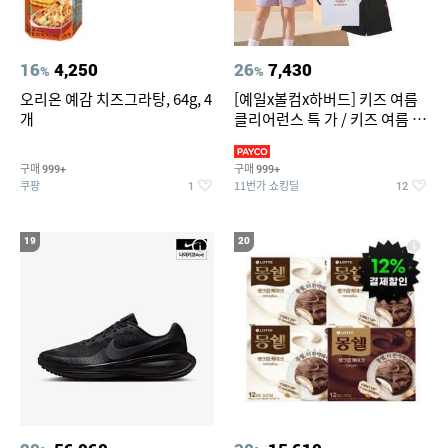
16
4,250
26
7,430
%
%
오리온 예감 치즈그라탕, 64g, 4
[예일x볼컴x하버드] 키즈 여름
개
클리어런스 특 가 / 키즈 여름 수
영복 반팔티 반바지 스
구매
구매
999+
999+
쿠팡
11번가 쇼킹딜
1
12
19
20