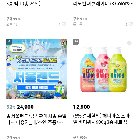
3종 택 1 (총 24입)
리모컨 써큘레이터 (3 Colors
택1)
구매
구매
999+
999+
오늘의집
롯데온
1
6
9
10
52
24,900
12,900
%
(5% 결제할인) 해피바스 스마
★서울랜드/공식판매처★ 종일
일 바디워시900g 3종세트 유
파크 이용권_대/소인,주중/주
자/체리/자몽
말 공통
구매
구매
999+
999+