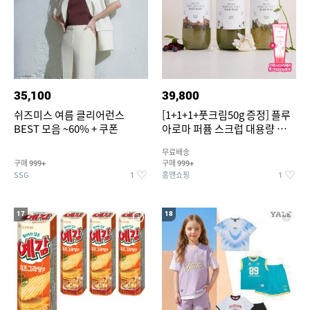
35,100
39,800
쉬즈미스 여름 클리어런스
[1+1+1+풋크림50g 증정] 플루
BEST 모음 ~60% + 쿠폰
아로마 퍼퓸 스크럽 대용량 바디
워시 1000ml
무료배송
구매
구매
999+
999+
SSG
홈앤쇼핑
1
1
17
18