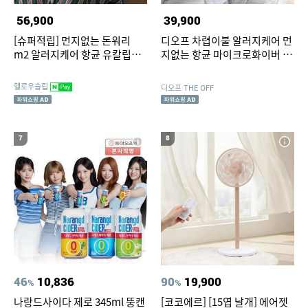
56,900
39,900
[슈퍼적립] 먼지없는 돈워리
디오프 차렵이불 알러지케어 먼
m2 알러지케어 항균 유칼립투
지없는 항균 마이크로화이버 사
스솜 차렵이불 SS
계절 Q (퀸)
헬로우슬립
디오프 THE OFF
7
8
46
10,836
90
19,900
%
%
나랑드사이다 제로 345ml 뚱캔
[코코에르] [15엽 날개] 에어젯