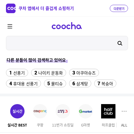
쿠차 앱에서 더 즐겁게 쇼핑하기
다운받기
다른 분들이 많이 검색하고 있어요
1
2
3
선풍기
나이키 운동화
아쿠아슈즈
4
5
6
7
휴대용 선풍기
물티슈
삼계탕
복숭아
8
9
10
이동식 에어컨
샌들
수향미쌀10kg특등급
11
12
실외기없는 에어컨
대용량 바디워시
실시간
13
14
크로커다일 레이디 블라우스
하이원 워터월드
실시간 BEST
쿠팡
11번가 쇼킹딜
G마켓
하프클럽
ALL
롯데
15
16
여성용파크골프신발
위빙 크로스백