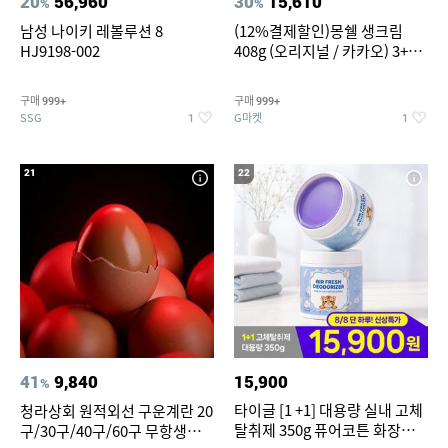
20
56,960
30
15,610
%
%
남성 나이키 레볼루션 8
(12%결제할인)몽쉘 생크림
HJ9198-002
408g (오리지널 / 카카오) 3+1
개
구매
구매
999+
999+
SSG
G마켓
1
1
21
22
41
9,840
15,900
%
타이글 [1 +1] 대용량 실내 고체
청라상회 원적외선 구운계란 20
탈취제 350g 퓨어코튼 화장실
구/30구/40구/60구 무항생제