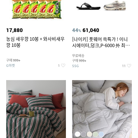
17,880
44
61,040
%
농심 새우깡 10봉 + 와사비새우
[나이키] 풋웨어 쓱특가 ! 이니
깡 10봉
시에이터,덩크,P-6000 外 최대
~50% SALE
무료배송
구매
구매
999+
999+
G마켓
SSG
1
11