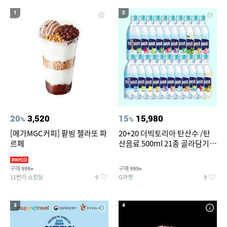
17
18
19
방수운동화
선글라스
여성 여름마이
1
2
20
갤럭시 워치 스트랩
20
3,520
15
15,980
%
%
[메가MGC커피] 팥빙 젤라또 파
20+20 더빅토리아 탄산수 /탄
르페
산음료 500ml 21종 골라담기
(총 2박스/분리배송)
구매
구매
999+
999+
11번가 쇼킹딜
G마켓
9
9
3
4