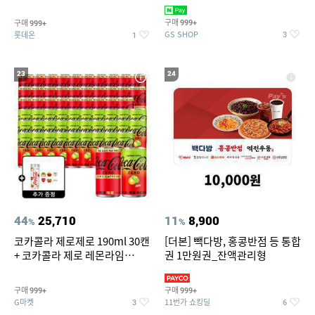
집안 실내 담배 냄새 제거
맥반석계란 HACCP 햇썹 인증
구매
구매
999+
999+
GS SHOP
롯데온
3
1
23
24
44
25,710
11
8,900
%
%
코카콜라 제로제로 190ml 30캔
[더본] 빽다방, 홍콩반점 등 통합
+ 코카콜라 제로 레몬라임
권 1만원권_잔액관리형
190ml 30캔 + (증정) 콜드컵+스
티커 세트
구매
구매
999+
999+
G마켓
11번가 쇼킹딜
3
6