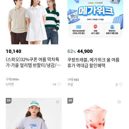
10,140
62
44,900
%
(스파오)32%쿠폰 여름 막차특
쿠팡트래블, 메가위크 올 여름
가·가을 얼리템 반팔티/냉감/반
휴가 역대급 할인혜택
바지/린넨/맨투맨/슬랙스/가디
건 외 ~74%OFF
구매
구매
999+
983
G마켓
쿠팡
14
3
29
30