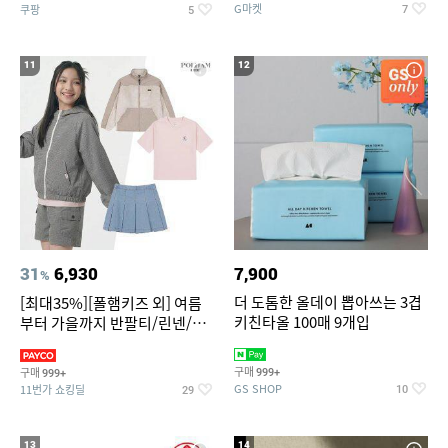
G마켓
쿠팡
7
5
11
12
31
6,930
7,900
%
더 도톰한 올데이 뽑아쓰는 3겹
[최대35%][폴햄키즈 외] 여름
키친타올 100매 9개입
부터 가을까지 반팔티/린넨/맨
투맨/가디건/팬츠 외 100종
구매
구매
999+
999+
GS SHOP
11번가 쇼킹딜
10
29
13
14