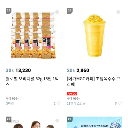
25
26
30
13,230
20
2,960
%
%
쌀로별 오리지널 62g 16입 1박
[메가MGC커피] 초당옥수수 프
스
라페
구매
구매
999+
999+
G마켓
11번가 쇼킹딜
2
5
27
28