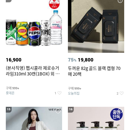
16,900
75
19,800
%
(본사직영) 펩시콜라 제로슈거
두꺼운 82g 골드 블랙 캡형 70
라임310ml 30캔(1BOX) 외 롯
매 20팩
데칠성BEST
구매
구매
999+
999+
롯데온
오늘의집
1
2
15
16