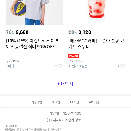
76
9,680
20
3,120
%
%
(10%+15%) 이랜드키즈 여름
[메가MGC커피] 복숭아 퐁당 요
이월 총결산 최대 90% OFF
거트 스무디
구매
구매
999+
999+
G마켓
11번가 쇼킹딜
2
4
+ 더보기
회원가입
로그인
PC버전
APP다운
이용약관
개인정보처리방침
(주) 서치파이 사업자 정보
(주)서치파이
서울특별시 서초구 반포대로88, 반석빌딩 5층 대표이사 김태묵