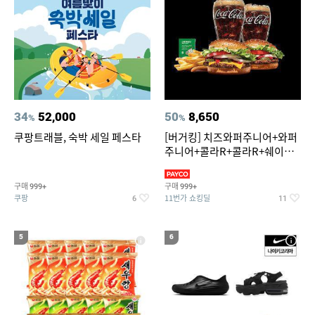
34
52,000
50
8,650
%
%
쿠팡트래블, 숙박 세일 페스타
[버거킹] 치즈와퍼주니어+와퍼
주니어+콜라R+콜라R+쉐이킹
프라이 스윗어니언
구매
구매
999+
999+
쿠팡
11번가 쇼킹딜
6
11
5
6