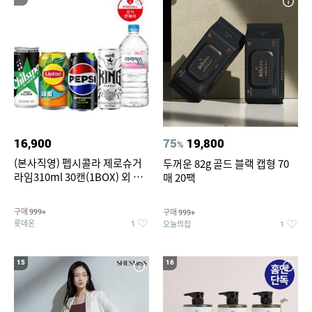
16,900
75
19,800
%
(본사직영) 펩시콜라 제로슈거
두꺼운 82g 골드 블랙 캡형 70
라임310ml 30캔(1BOX) 외 롯
매 20팩
데칠성BEST
구매
구매
999+
999+
롯데온
오늘의집
1
1
15
16