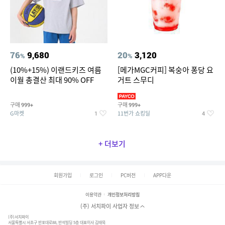
76
9,680
20
3,120
%
%
(10%+15%) 이랜드키즈 여름
[메가MGC커피] 복숭아 퐁당 요
이월 총결산 최대 90% OFF
거트 스무디
구매
구매
999+
999+
G마켓
11번가 쇼킹딜
1
4
+ 더보기
회원가입
로그인
PC버전
APP다운
이용약관
개인정보처리방침
(주) 서치파이 사업자 정보
(주)서치파이
서울특별시 서초구 반포대로88, 반석빌딩 5층 대표이사 김태묵