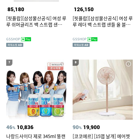
85,180
126,150
[핏플랍][삼성물산공식] 여성 루
[핏플랍][삼성물산공식] 여성 루
루 쉬머글리즈 백 스트랩 샌들
루 레더 백 스트랩 샌들 올 블랙
블랙 (FT64K2S135)
(FT64K2S115)
GSSHOP
GSSHOP
7
8
46
10,836
90
19,900
%
%
나랑드사이다 제로 345ml 뚱캔
[코코에르] [15엽 날개] 에어젯