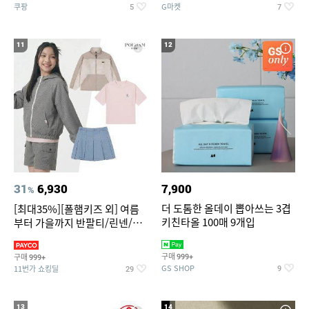
쿠팡
G마켓
5
7
11
12
31
6,930
7,900
%
더 도톰한 올데이 뽑아쓰는 3겹
[최대35%][폴햄키즈 외] 여름
키친타올 100매 9개입
부터 가을까지 반팔티/린넨/맨
투맨/가디건/팬츠 외 100종
구매
구매
999+
999+
GS SHOP
11번가 쇼킹딜
9
29
13
14