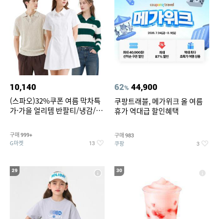
10,140
62
44,900
%
(스파오)32%쿠폰 여름 막차특
쿠팡트래블, 메가위크 올 여름
가·가을 얼리템 반팔티/냉감/반
휴가 역대급 할인혜택
바지/린넨/맨투맨/슬랙스/가디
건 외 ~74%OFF
구매
구매
999+
983
G마켓
쿠팡
13
3
29
30