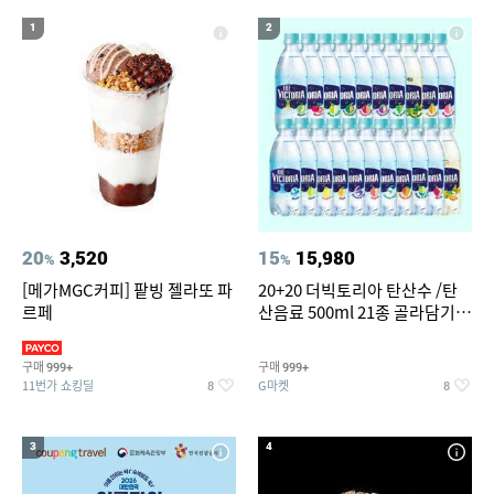
14
15
16
실외기없는 에어컨
레쉬가드
uhd-65f
1
2
17
18
크로커다일레이디블라우스
침대 매트리스 퀸
19
20
컬쳐랜드
여성실내수영복
20
3,520
15
15,980
%
%
[메가MGC커피] 팥빙 젤라또 파
20+20 더빅토리아 탄산수 /탄
르페
산음료 500ml 21종 골라담기
(총 2박스/분리배송)
구매
구매
999+
999+
11번가 쇼킹딜
G마켓
8
8
3
4