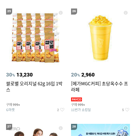
25
26
30
13,230
20
2,960
%
%
쌀로별 오리지널 62g 16입 1박
[메가MGC커피] 초당옥수수 프
스
라페
구매
구매
999+
999+
G마켓
11번가 쇼킹딜
2
5
27
28