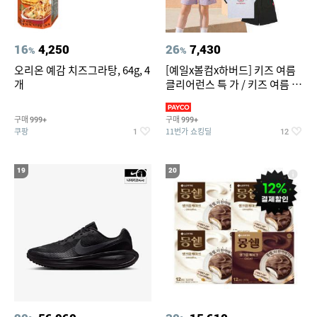
16
4,250
26
7,430
%
%
오리온 예감 치즈그라탕, 64g, 4
[예일x볼컴x하버드] 키즈 여름
개
클리어런스 특 가 / 키즈 여름 수
영복 반팔티 반바지 스
구매
구매
999+
999+
쿠팡
11번가 쇼킹딜
1
12
19
20