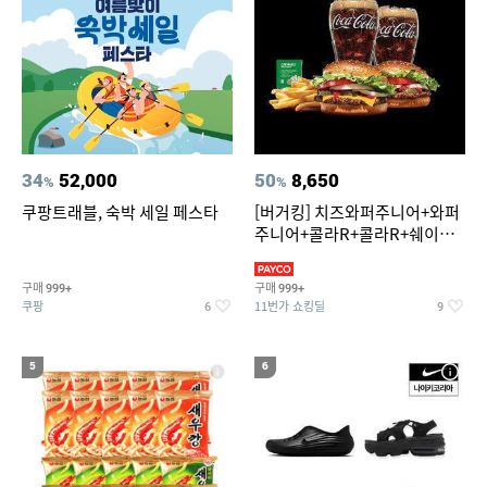
34
52,000
50
8,650
%
%
쿠팡트래블, 숙박 세일 페스타
[버거킹] 치즈와퍼주니어+와퍼
주니어+콜라R+콜라R+쉐이킹
프라이 스윗어니언
구매
구매
999+
999+
쿠팡
11번가 쇼킹딜
6
9
5
6