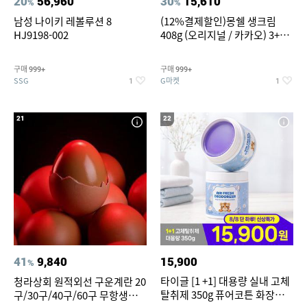
20
56,960
30
15,610
%
%
남성 나이키 레볼루션 8
(12%결제할인)몽쉘 생크림
HJ9198-002
408g (오리지널 / 카카오) 3+1
개
구매
구매
999+
999+
SSG
G마켓
1
1
21
22
41
9,840
15,900
%
타이글 [1 +1] 대용량 실내 고체
청라상회 원적외선 구운계란 20
탈취제 350g 퓨어코튼 화장실
구/30구/40구/60구 무항생제