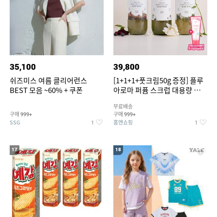
35,100
39,800
쉬즈미스 여름 클리어런스
[1+1+1+풋크림50g 증정] 플루
BEST 모음 ~60% + 쿠폰
아로마 퍼퓸 스크럽 대용량 바디
워시 1000ml
무료배송
구매
구매
999+
999+
SSG
홈앤쇼핑
1
1
17
18