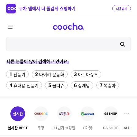
쿠차 앱에서 더 즐겁게 쇼핑하기
다운받기
다른 분들이 많이 검색하고 있어요
1
2
3
선풍기
나이키 운동화
아쿠아슈즈
4
5
6
7
휴대용 선풍기
물티슈
삼계탕
복숭아
8
9
10
이동식 에어컨
팔찌부자재
수향미쌀10kg특등급
11
ESSECORE KLEVV DDR4-3200 CL22 파인인포 (16GB)
실시간
12
forever21
실시간 BEST
쿠팡
11번가 쇼킹딜
G마켓
GS SHOP
ALL
테
13
남자 여름바지 린넨 면바지 와이드 밴딩 치노 팬츠 스판