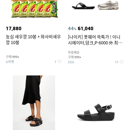
17,880
44
61,040
%
농심 새우깡 10봉 + 와사비새우
[나이키] 풋웨어 쓱특가 ! 이니
깡 10봉
시에이터,덩크,P-6000 外 최대
~50% SALE
무료배송
구매
구매
999+
999+
G마켓
SSG
1
11