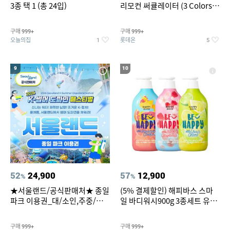
3종 택 1 (총 24입)
리모컨 써큘레이터 (3 Colors
택1)
구매
구매
999+
999+
오늘의집
롯데온
1
5
9
10
52
24,900
57
12,900
%
%
★서울랜드/공식판매처★ 종일
(5% 결제할인) 해피바스 스마
파크 이용권_대/소인,주중/주
일 바디워시900g 3종세트 유
말 공통
자/체리/자몽
구매
구매
999+
999+