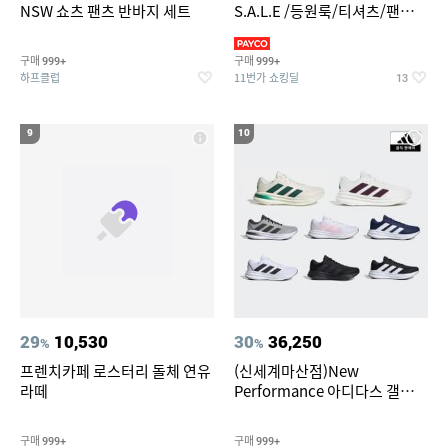
NSW 쇼츠 팬츠 반바지 세트
S.A.L.E /등원룩/티셔츠/팬츠/
상하복/실내복/팬츠 외
구매
구매
999+
999+
하프클럽
11번가 쇼킹딜
13
9
10
29
10,530
30
36,250
%
%
프렌치카페 로스터리 돌체 연유
(신세계마산점)New
라떼
Performance 아디다스 갤럭시
런 7종 택 1
구매
구매
999+
999+