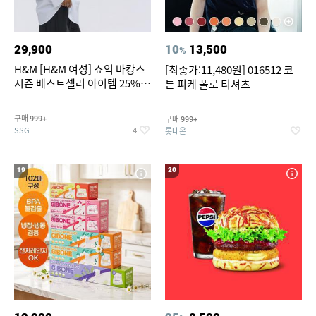
29,900
10
13,500
%
H&M [H&M 여성] 쇼익 바캉스
[최종가:11,480원] 016512 코
시즌 베스트셀러 아이템 25%
튼 피케 폴로 티셔츠
할인
구매
구매
999+
999+
SSG
롯데온
4
19
20