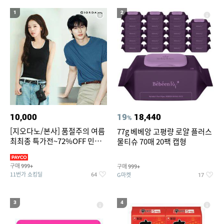
16
크록스 브루클린
1
2
17
삼성갤럭시북프로, 32gb, win11포함
18
19
gpd pocket노트북
소형 벽걸이 에어컨
20
가정용 인형뽑기기계
10,000
19
18,440
%
[지오다노/본사] 품절주의 여름
77g 베베앙 고평량 로얄 플러스
최최종 특가전~72%OFF 민소
물티슈 70매 20팩 캡형
매/반팔/반바지/린넨 외
구매
구매
999+
999+
11번가 쇼킹딜
G마켓
64
17
3
4