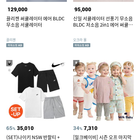
129,000
95,000
끌리젠 써큘레이터 에어 BLDC
신일 서큘레이터 선풍기 무소음
무소음 서큘레이터
BLDC 저소음 2in1 에어 써큘레
이터
끌리젠
오크라 몰
7
8
65
35,010
34
7,310
%
%
(SET)나이키 NSW 반팔티 +
[밀크베이비] 시즌 오프 마지막