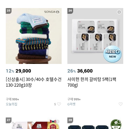
25
26
12
29,000
26
36,600
%
%
[신상출시] 30수/40수 호텔수건
사미헌 한끼 갈비탕 5팩(1팩
130-220g10장
700g)
구매
구매
999+
999+
오늘의집
G마켓
5
27
28