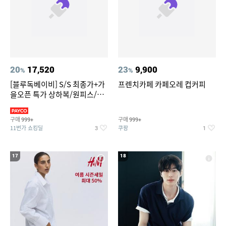
20
17,520
23
9,900
%
%
[블루독베이비] S/S 최종가+가
프렌치카페 카페오레 컵커피
을오픈 특가 상하복/원피스/내
의/팬츠 외 100종
구매
구매
999+
999+
11번가 쇼킹딜
쿠팡
3
1
17
18