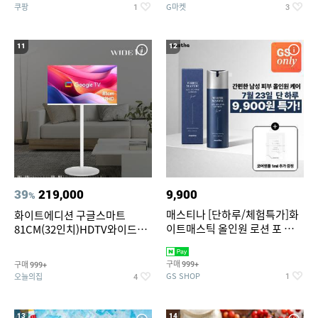
쿠팡
G마켓
1
3
11
12
39
219,000
9,900
%
매스티나 [단하루/체험특가]화
화이트에디션 구글스마트
이트매스틱 올인원 로션 포 맨
81CM(32인치)HDTV와이드무
150ml (정가 28,000원)
빙뷰 삼탠바이미 거치가능
구매
구매
999+
999+
GS SHOP
오늘의집
1
4
13
14