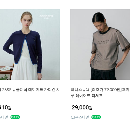
 26SS 뉴클래식 레이어드 가디건 3
바니스뉴욕 [최초가 79,000원]조이
루 레이어드 티셔츠
910
29,000
원
원
스타일
CJ온스타일