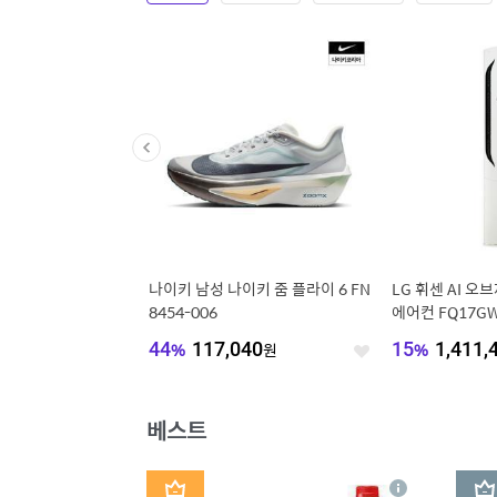
랜드 썸머 시즌오프 ~
나이키 남성 나이키 줌 플라이 6 FN
LG 휘센 AI 
8454-006
에어컨 FQ17GW
[전국무료/기본
44
%
117,040
원
15
%
1,411,
좋
좋
(1시리즈)
아
아
요
요
베스트
1
2
상