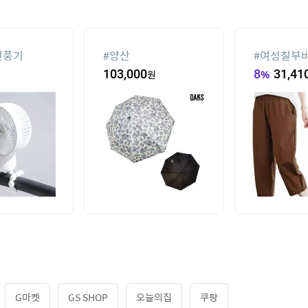
선풍기
#
양산
#
여성칠부
103,000
원
8
%
31,41
G마켓
GS SHOP
오늘의집
쿠팡