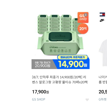
13
1
상
세
[8/7, 단하루 최종가 14,900원/20팩] 리
나이키
벤스 알로그랑 고평량 물티슈 70매x20팩
름 반
17,900
20,
원
GS SHOP
G마켓
좋
아