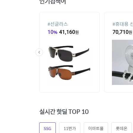
인기검색어
컨
#
선글라스
#
휴대용 
,000
원
10
%
41,160
원
70,710
원
실시간 핫딜 TOP 10
SSG
11번가
이마트몰
롯데온