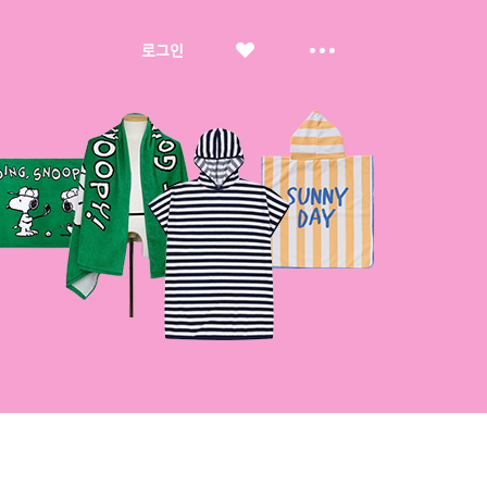
좋
더
로그인
아
보
요
기