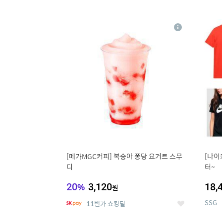
9
1
상
세
[메가MGC커피] 복숭아 퐁당 요거트 스무
[나이
디
터~
20
%
3,120
18,
원
SSG
11번가 쇼킹딜
좋
아
요