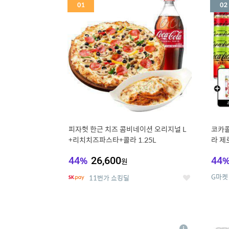
세
피자헛 한근 치즈 콤비네이션 오리지널 L
코카콜
+리치치즈파스타+콜라 1.25L
라 제로
드컵+
44
%
26,600
44
원
G마켓
11번가 쇼킹딜
좋
아
요
5
6