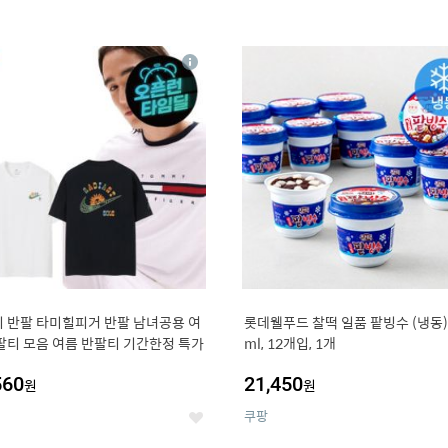
4
15
상
세
 반팔 타미힐피거 반팔 남녀공용 여
롯데웰푸드 찰떡 일품 팥빙수 (냉동),
팔티 모음 여름 반팔티 기간한정 특가
ml, 12개입, 1개
560
21,450
원
원
쿠팡
좋
아