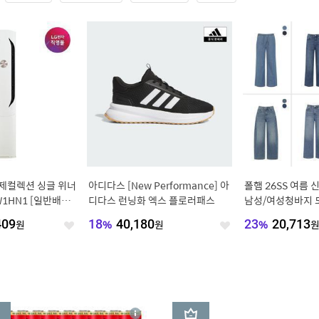
오브제컬렉션 싱글 위너
아디다스 [New Performance] 아
폴햄 26SS 여름
1HN1 [일반배관]
디다스 런닝화 엑스 플로러패스
남성/여성청바지 
설치비/실외기포함]
히든밴딩 전체밴딩
409
원
18
%
40,180
원
23
%
20,713
좋
좋
아
아
요
요
3
상