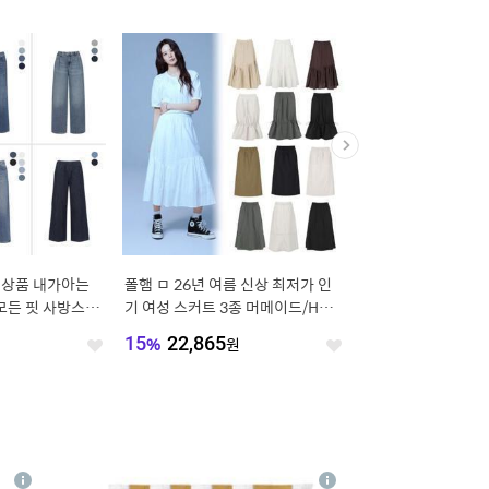
 신상품 내가아는
폴햄 ㅁ 26년 여름 신상 최저가 인
비비안 심리스 쿨 브라
모든 핏 사방스판
기 여성 스커트 3종 머메이드/H라
스킨
 와이드 6종택1
인/레이스
원
15
%
22,865
원
10
%
21,960
원
좋
좋
아
아
요
요
4
상
상