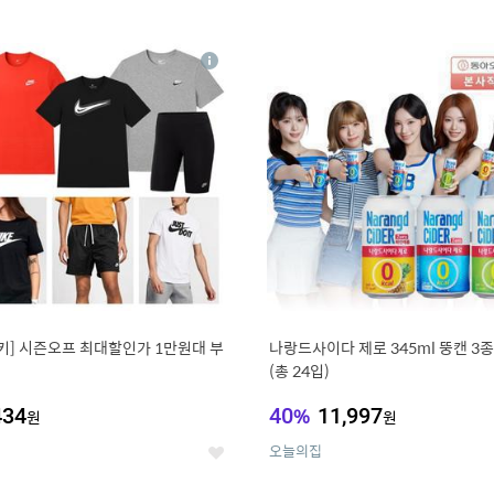
0
11
상
세
키] 시즌오프 최대할인가 1만원대 부
나랑드사이다 제로 345ml 뚱캔 3종 
(총 24입)
434
40
%
11,997
원
원
오늘의집
좋
아
요