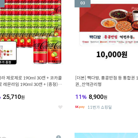
세
라 제로제로 190ml 30캔 + 코카콜
[더본] 빽다방, 홍콩반점 등 통합권 
 레몬라임 190ml 30캔 + (증정) 콜
권_잔액관리형
스티커 세트
%
25,710
11
%
8,900
원
원
11번가 쇼킹딜
좋
아
요
7