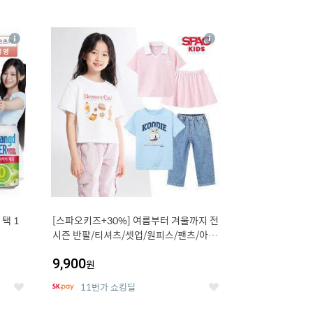
12
상
상
세
세
택 1
[스파오키즈+30%] 여름부터 겨울까지 전
시즌 반팔/티셔츠/셋업/원피스/팬츠/아우
트 外
9,900
원
11번가 쇼킹딜
좋
좋
아
아
요
요