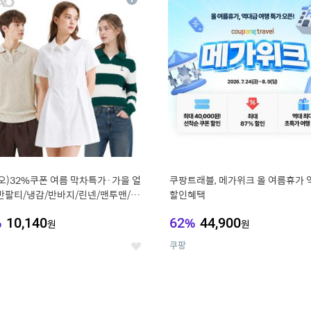
상
세
오)32%쿠폰 여름 막차특가·가을 얼
쿠팡트래블, 메가위크 올 여름휴가 
반팔티/냉감/반바지/린넨/맨투맨/슬
할인혜택
가디건 외 ~74%OFF
%
10,140
62
%
44,900
원
원
쿠팡
좋
아
요