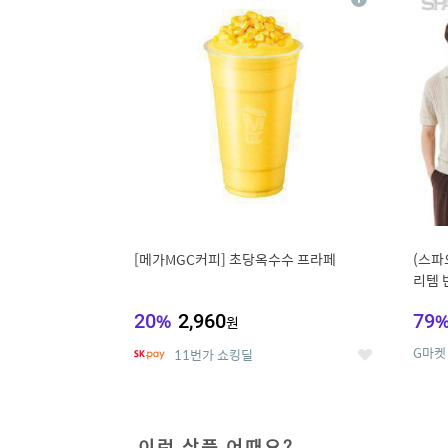
상
세
[메가MGC커피] 초당옥수수 프라페
(스파
리템 
랙스/
20
%
2,960
79
원
G마켓
11번가 쇼킹딜
좋
아
요
이런 상품 어때요?