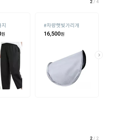
2
/
4
바지
#
차량햇빛가리개
#
실외기없는 
0
원
16,500
원
8
%
707,390
2
/
2