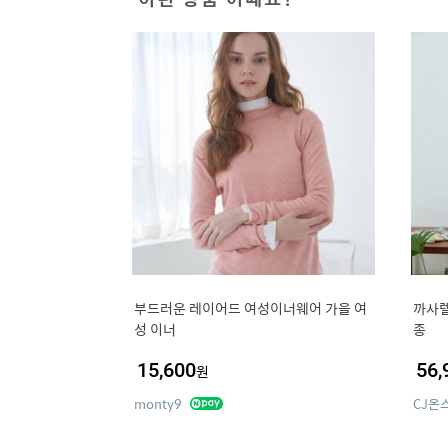
부드러운 레이어드 여성이너웨어 가을 여
까사렐
성 이너
종
15,600
56,
원
monty9
CJ온