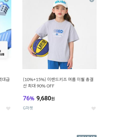
상
상
세
세
역대급
(10%+15%) 이랜드키즈 여름 이월 총결
산 최대 90% OFF
76
%
9,680
원
G마켓
좋
좋
아
아
요
요