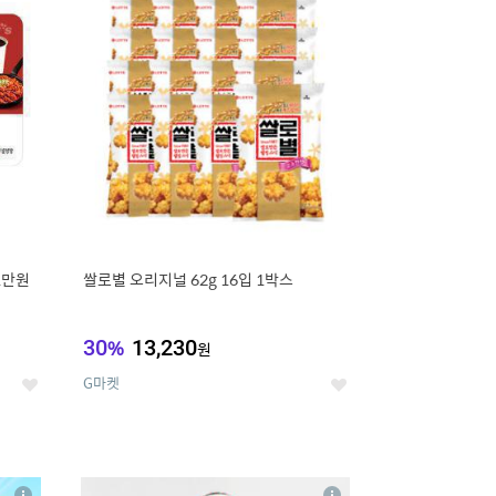
세
세
1만원
쌀로별 오리지널 62g 16입 1박스
30
%
13,230
원
G마켓
좋
좋
아
아
요
요
8