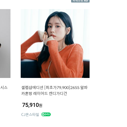
 시스
셀렙샵에디션 [최초가79,900]26SS 알파
카혼방 레이어드 캔디가디건
75,910
원
CJ온스타일