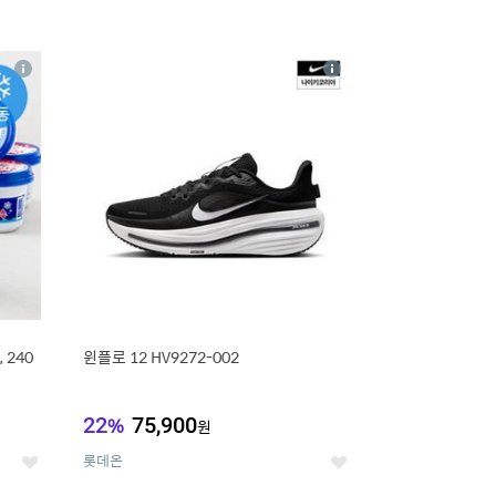
16
상
상
세
세
 240
윈플로 12 HV9272-002
22
%
75,900
원
롯데온
좋
좋
아
아