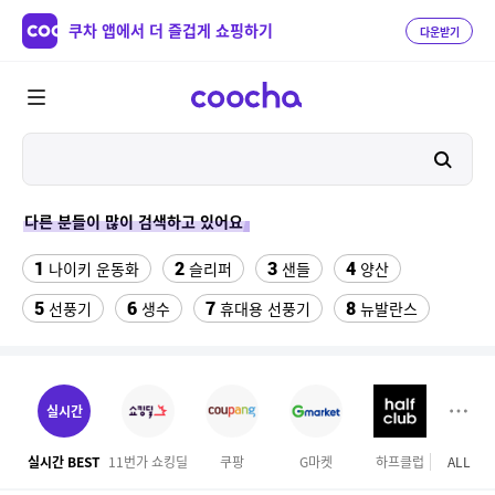
쿠차 앱에서 더 즐겁게 쇼핑하기
다운받기
다른 분들이 많이 검색하고 있어요
1
2
3
4
나이키 운동화
슬리퍼
샌들
양산
5
6
7
8
선풍기
생수
휴대용 선풍기
뉴발란스
9
10
11
쇼츠
중고음료수냉장고
업소용 가림막
12
13
14
라인댄스옷
메가커피
여성실내수영복
실시간
15
16
싼미니인형뽑기기계
라인댄스화 구두
실시간 BEST
11번가 쇼킹딜
쿠팡
G마켓
하프클럽
ALL
하이
17
18
수향미쌀10kg특등급
버거킹