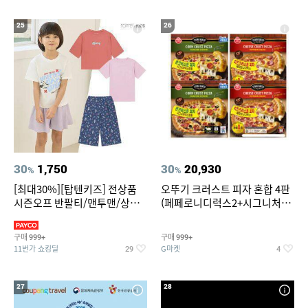
25
26
30
1,750
30
20,930
%
%
[최대30%][탑텐키즈] 전상품
오뚜기 크러스트 피자 혼합 4판
시즌오프 반팔티/맨투맨/상하
(페페로니디럭스2+시그니처익
복/레깅스 외 100종
스트림2)
구매
구매
999+
999+
11번가 쇼킹딜
G마켓
29
4
27
28