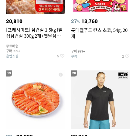
20,810
27
13,760
%
[프레시미트] 삼겹살 1.5kg (벌
롯데웰푸드 칸쵸 초코, 54g, 20
집삼겹살 300g 2개+옛날삼겹살
개
300g 2개+벌집삼겹살300g한
무료배송
팩 추가증정)
구매
구매
999+
999+
홈앤쇼핑
쿠팡
5
2
19
20