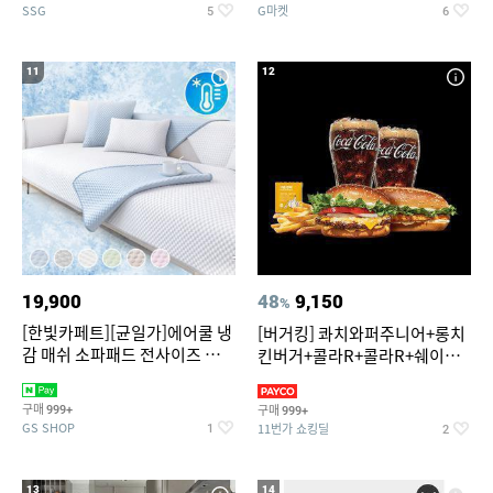
SSG
G마켓
5
6
11
12
19,900
48
9,150
%
[한빛카페트][균일가]에어쿨 냉
[버거킹] 콰치와퍼주니어+롱치
감 매쉬 소파패드 전사이즈 균일
킨버거+콜라R+콜라R+쉐이킹
가
프라이 구운갈릭
구매
구매
999+
999+
GS SHOP
11번가 쇼킹딜
1
2
13
14