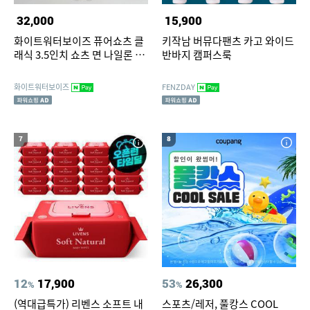
32,000
15,900
화이트워터보이즈 퓨어쇼츠 클
키작남 버뮤다팬츠 카고 와이드
래식 3.5인치 쇼츠 면 나일론 여
반바지 캠퍼스룩
성 반바지
화이트워터보이즈
FENZDAY
7
8
12
17,900
53
26,300
%
%
(역대급특가) 리벤스 소프트 내
스포츠/레저, 풀캉스 COOL