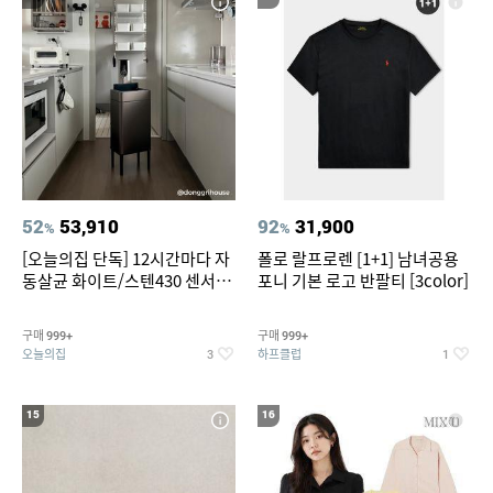
52
53,910
92
31,900
%
%
[오늘의집 단독] 12시간마다 자
폴로 랄프로렌 [1+1] 남녀공용
동살균 화이트/스텐430 센서휴
포니 기본 로고 반팔티 [3color]
지통 20L/30L
구매
구매
999+
999+
오늘의집
하프클럽
3
1
15
16