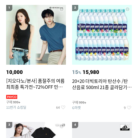
19
20
bmw z4 실내등
조던슬링백
1
2
10,000
15
15,980
%
[지오다노/본사] 품절주의 여름
20+20 더빅토리아 탄산수 /탄
최최종 특가전~72%OFF 민소
산음료 500ml 21종 골라담기
매/반팔/반바지/린넨 외
(총 2박스/분리배송)
구매
구매
999+
999+
11번가 쇼킹딜
G마켓
64
9
3
4