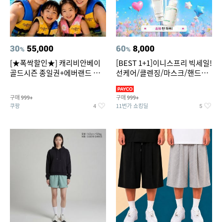
30
55,000
60
8,000
%
%
[★폭싹할인★] 캐리비안베이
[BEST 1+1]이니스프리 빅세일!
골드시즌 종일권+에버랜드 오
선케어/클렌징/마스크/핸드크
후권 대소공통
림/레티놀/PDRN/비타C/그린
구매
구매
999+
999+
쿠팡
11번가 쇼킹딜
4
5