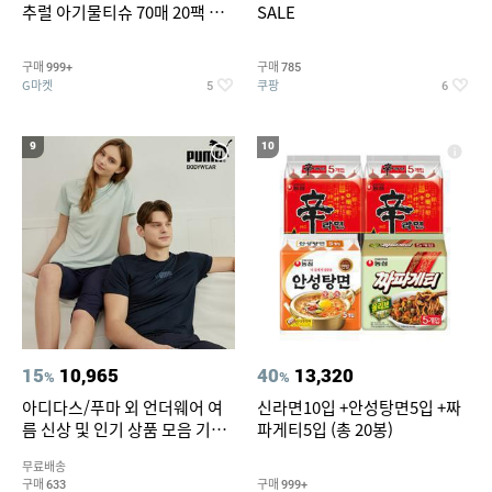
추럴 아기물티슈 70매 20팩 캡
SALE
형 / 70gsm 고평량
구매
구매
999+
785
G마켓
쿠팡
5
6
9
10
15
10,965
40
13,320
%
%
아디다스/푸마 외 언더웨어 여
신라면10입 +안성탕면5입 +짜
름 신상 및 인기 상품 모음 기획
파게티5입 (총 20봉)
전 최대 77% SALE
무료배송
구매
구매
633
999+