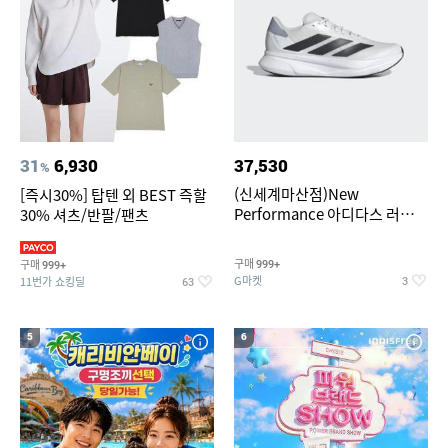
31
6,930
37,530
%
(신세계마산점)New
[즉시30%] 탑텐 외 BEST 즉할
Performance 아디다스 러닝화
30% 셔츠/반팔/팬츠
듀라모 SL2
구매
구매
999+
999+
G마켓
11번가 쇼킹딜
3
63
5
6