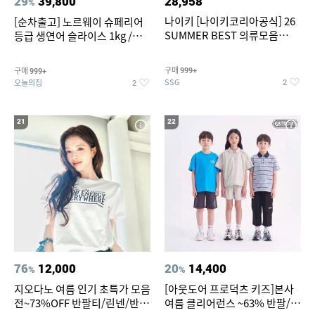
29
39,800
28,958
%
나이키 [나이키코리아공식] 26
[순차출고] 노르웨이 슈페리어
SUMMER BEST 의류모음
등급 생연어 슬라이스 1kg /
~55% SALE
500g / 300g 항공직송
구매
구매
999+
999+
SSG
오늘의집
2
2
21
22
76
12,000
20
14,400
%
%
지오다노 여름 인기 초특가 모음
[아웃도어 프로덕츠 키즈]본사
전~73%OFF 반팔티/린넨/반바
여름 클리어런스 ~63% 반팔/반