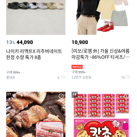
13
44,090
10,900
%
[미쏘/로엠 外] 가을 신상&여름
나이키 리액트X 리주버네이트
마감특가 ~86%OFF 티셔츠/슬
한정 수량 특가 8종
랙스/원피스/니트/블라우스
구매
구매
999+
999+
11번가 쇼킹딜
롯데온
12
2
17
18