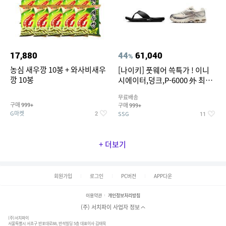
17,880
44
61,040
%
농심 새우깡 10봉 + 와사비새우
[나이키] 풋웨어 쓱특가 ! 이니
깡 10봉
시에이터,덩크,P-6000 外 최대
~50% SALE
무료배송
구매
구매
999+
999+
G마켓
SSG
2
11
+ 더보기
회원가입
로그인
PC버전
APP다운
이용약관
개인정보처리방침
(주) 서치파이 사업자 정보
(주)서치파이
서울특별시 서초구 반포대로88, 반석빌딩 5층 대표이사 김태묵