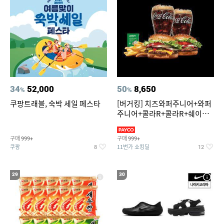
34
52,000
50
8,650
%
%
쿠팡트래블, 숙박 세일 페스타
[버거킹] 치즈와퍼주니어+와퍼
주니어+콜라R+콜라R+쉐이킹
프라이 스윗어니언
구매
구매
999+
999+
쿠팡
11번가 쇼킹딜
8
12
29
30