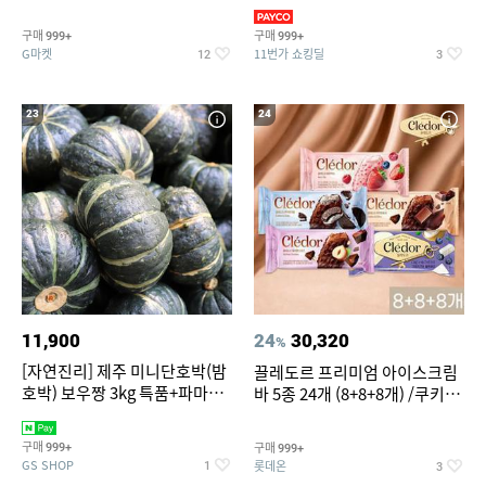
지 외
바지/수영복
구매
구매
999+
999+
G마켓
11번가 쇼킹딜
12
3
23
24
11,900
24
30,320
%
[자연진리] 제주 미니단호박(밤
끌레도르 프리미엄 아이스크림
호박) 보우짱 3kg 특품+파마산
바 5종 24개 (8+8+8개) /쿠키앤
치즈 증정
크림/베리믹스/헤이즐넛초코
구매
구매
999+
999+
GS SHOP
롯데온
1
3