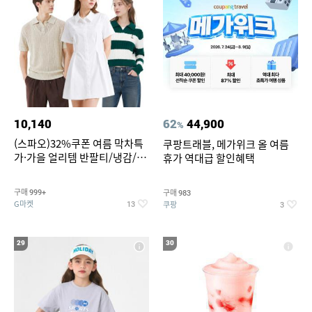
10,140
62
44,900
%
(스파오)32%쿠폰 여름 막차특
쿠팡트래블, 메가위크 올 여름
가·가을 얼리템 반팔티/냉감/반
휴가 역대급 할인혜택
바지/린넨/맨투맨/슬랙스/가디
건 외 ~74%OFF
구매
구매
999+
983
G마켓
쿠팡
13
3
29
30