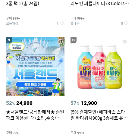
3종 택 1 (총 24입)
리모컨 써큘레이터 (3 Colors
택1)
구매
구매
999+
999+
오늘의집
롯데온
1
5
9
10
52
24,900
57
12,900
%
%
★서울랜드/공식판매처★ 종일
(5% 결제할인) 해피바스 스마
파크 이용권_대/소인,주중/주
일 바디워시900g 3종세트 유
말 공통
자/체리/자몽
구매
구매
999+
999+