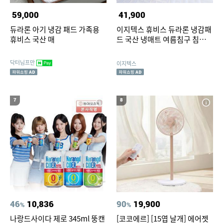
59,000
41,900
듀라론 아기 냉감 패드 가족용
이지텍스 휴비스 듀라론 냉감패
휴비스 국산 매
드 국산 냉매트 여름침구 침대패
드 쿨매트 사각네모 SS
닥터님프만
이지텍스
7
8
46
10,836
90
19,900
%
%
나랑드사이다 제로 345ml 뚱캔
[코코에르] [15엽 날개] 에어젯