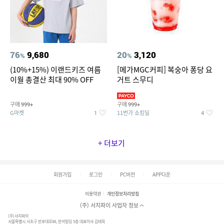
76
9,680
20
3,120
%
%
(10%+15%) 이랜드키즈 여름
[메가MGC커피] 복숭아 퐁당 요
이월 총결산 최대 90% OFF
거트 스무디
구매
구매
999+
999+
G마켓
11번가 쇼킹딜
1
4
+ 더보기
회원가입
로그인
PC버전
APP다운
이용약관
개인정보처리방침
(주) 서치파이 사업자 정보
(주)서치파이
서울특별시 서초구 반포대로88, 반석빌딩 5층 대표이사 김태묵