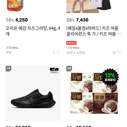
16
4,250
26
7,430
%
%
오리온 예감 치즈그라탕, 64g, 4
[예일x볼컴x하버드] 키즈 여름
개
클리어런스 특 가 / 키즈 여름 수
영복 반팔티 반바지 스
구매
구매
999+
999+
쿠팡
11번가 쇼킹딜
1
12
19
20