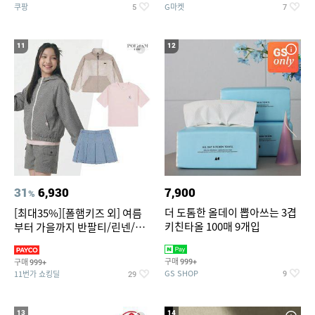
쿠팡
G마켓
5
7
11
12
31
6,930
7,900
%
더 도톰한 올데이 뽑아쓰는 3겹
[최대35%][폴햄키즈 외] 여름
키친타올 100매 9개입
부터 가을까지 반팔티/린넨/맨
투맨/가디건/팬츠 외 100종
구매
구매
999+
999+
GS SHOP
11번가 쇼킹딜
9
29
13
14