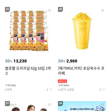
25
26
30
13,230
20
2,960
%
%
쌀로별 오리지널 62g 16입 1박
[메가MGC커피] 초당옥수수 프
스
라페
구매
구매
999+
999+
G마켓
11번가 쇼킹딜
2
5
27
28