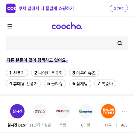
쿠차 앱에서 더 즐겁게 쇼핑하기
다운받기
다른 분들이 많이 검색하고 있어요
1
2
3
선풍기
나이키 운동화
아쿠아슈즈
4
5
6
7
휴대용 선풍기
물티슈
삼계탕
복숭아
8
9
10
이동식 에어컨
팔찌부자재
수향미쌀10kg특등급
11
ESSECORE KLEVV DDR4-3200 CL22 파인인포 (16GB)
실시간
12
forever21
실시간 BEST
11번가 쇼킹딜
쿠팡
G마켓
테무
ALL
하이
13
남자 여름바지 린넨 면바지 와이드 밴딩 치노 팬츠 스판