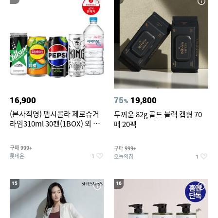
16,900
75
19,800
%
(본사직영) 펩시콜라 제로슈거
두꺼운 82g 골드 블랙 캡형 70
라임310ml 30캔(1BOX) 외 롯
매 20팩
데칠성BEST
구매
구매
999+
999+
롯데온
오늘의집
1
1
15
16