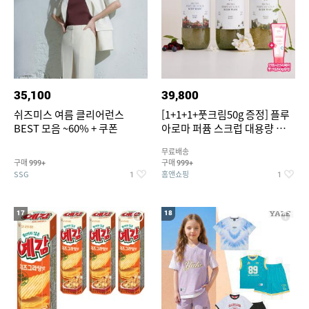
35,100
39,800
쉬즈미스 여름 클리어런스
[1+1+1+풋크림50g 증정] 플루
BEST 모음 ~60% + 쿠폰
아로마 퍼퓸 스크럽 대용량 바디
워시 1000ml
무료배송
구매
구매
999+
999+
SSG
홈앤쇼핑
1
1
17
18