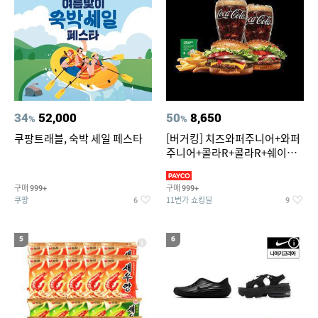
34
52,000
50
8,650
%
%
쿠팡트래블, 숙박 세일 페스타
[버거킹] 치즈와퍼주니어+와퍼
주니어+콜라R+콜라R+쉐이킹
프라이 스윗어니언
구매
구매
999+
999+
쿠팡
11번가 쇼킹딜
6
9
5
6