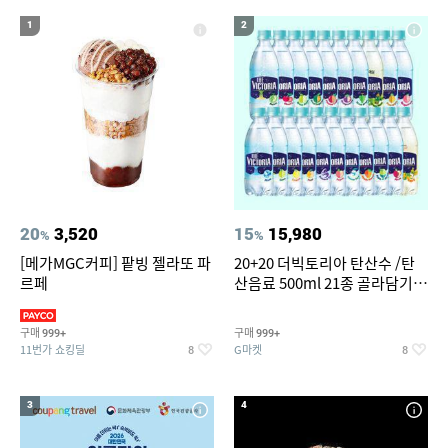
14
15
16
실외기없는 에어컨
레쉬가드
uhd-65f
1
2
17
18
크로커다일레이디블라우스
침대 매트리스 퀸
19
20
컬쳐랜드
여성실내수영복
20
3,520
15
15,980
%
%
[메가MGC커피] 팥빙 젤라또 파
20+20 더빅토리아 탄산수 /탄
르페
산음료 500ml 21종 골라담기
(총 2박스/분리배송)
구매
구매
999+
999+
11번가 쇼킹딜
G마켓
8
8
3
4