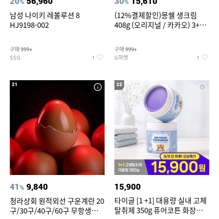
20
56,960
30
15,610
%
%
남성 나이키 레볼루션 8
(12%결제할인)몽쉘 생크림
HJ9198-002
408g (오리지널 / 카카오) 3+1
개
구매
구매
999+
999+
SSG
G마켓
1
1
21
22
41
9,840
15,900
%
타이글 [1 +1] 대용량 실내 고체
청라상회 원적외선 구운계란 20
탈취제 350g 퓨어코튼 화장실
구/30구/40구/60구 무항생제