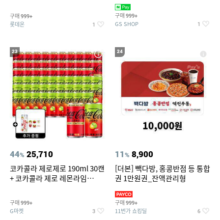
집안 실내 담배 냄새 제거
맥반석계란 HACCP 햇썹 인증
구매
구매
999+
999+
GS SHOP
롯데온
1
1
23
24
44
25,710
11
8,900
%
%
코카콜라 제로제로 190ml 30캔
[더본] 빽다방, 홍콩반점 등 통합
+ 코카콜라 제로 레몬라임
권 1만원권_잔액관리형
190ml 30캔 + (증정) 콜드컵+스
티커 세트
구매
구매
999+
999+
G마켓
11번가 쇼킹딜
3
6