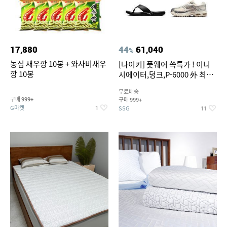
17,880
44
61,040
%
농심 새우깡 10봉 + 와사비새우
[나이키] 풋웨어 쓱특가 ! 이니
깡 10봉
시에이터,덩크,P-6000 外 최대
~50% SALE
무료배송
구매
구매
999+
999+
G마켓
SSG
1
11