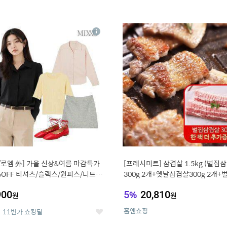
4
15
상
세
/로엠 外] 가을 신상&여름 마감특가
[프레시미트] 삼겹살 1.5kg (벌집
%OFF 티셔츠/슬랙스/원피스/니트/
300g 2개+옛날삼겹살300g 2개+
우스
겹살300g한팩 추가증정)
900
5
%
20,810
원
원
홈앤쇼핑
11번가 쇼킹딜
좋
아