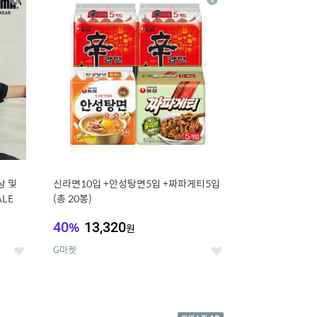
상
상
세
세
상 및
신라면10입 +안성탕면5입 +짜파게티5입
ALE
(총 20봉)
40
%
13,320
원
G마켓
좋
좋
아
아
요
요