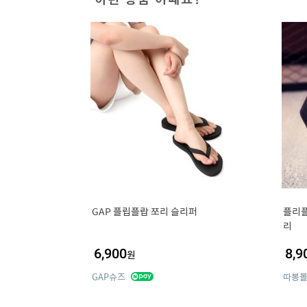
GAP 플립플랍 쪼리 슬리퍼
플리플
리
6,900
8,9
원
GAP슈즈
따봉몰