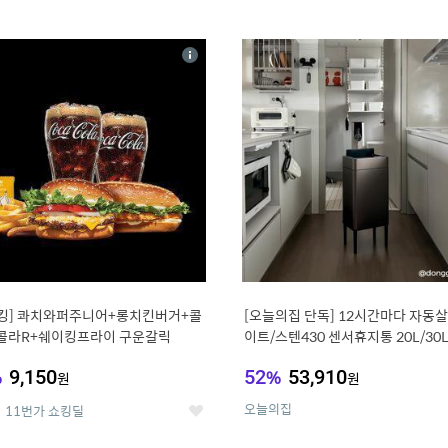
0
11
상
세
킹] 콰치와퍼주니어+롱치킨버거+콜
[오늘의집 단독] 12시간마다 자동살
콜라R+쉐이킹프라이 구운갈릭
이트/스텐430 센서휴지통 20L/30
%
9,150
52
%
53,910
원
원
오늘의집
11번가 쇼킹딜
좋
아
요