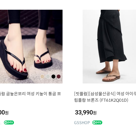
랍 굽높은쪼리 여성 키높이 통굽 쪼
[핏플랍][삼성물산공식] 여성 아이
립플랍 브론즈 (FT61K2Q01D)
00
33,990
원
원
.
GSSHOP