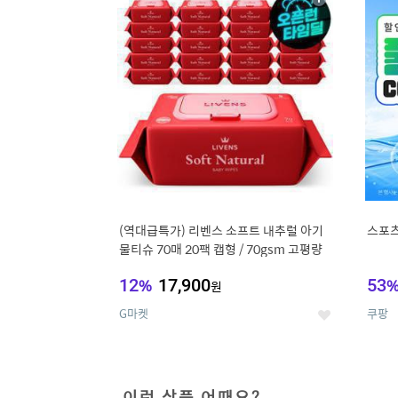
상
세
(역대급특가) 리벤스 소프트 내추럴 아기
스포츠
물티슈 70매 20팩 캡형 / 70gsm 고평량
12
%
17,900
53
원
G마켓
쿠팡
좋
아
요
이런 상품 어때요?