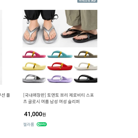
쿠션 플
[국내매장판] 토앤토 쪼리 제로비티 스포
츠 글로시 여름 남성 여성 슬리퍼
41,000
원
젤라룸