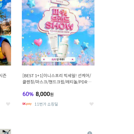
세
세
시즌
[BEST 1+1]이니스프리 빅세일! 선케어/
클렌징/마스크/핸드크림/레티놀/PDRN/
비타C/그린
60
%
8,000
원
11번가 쇼킹딜
좋
좋
아
아
요
요
8