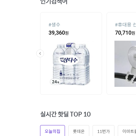
인기검색어
기
#
생수
#
휴대용 
00
원
39,360
원
70,710
원
실시간 핫딜 TOP 10
오늘의집
롯데온
11번가
이마트