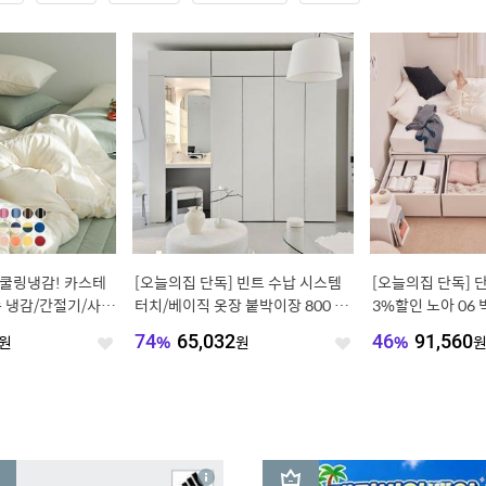
 쿨링냉감! 카스테
[오늘의집 단독] 빈트 수납 시스템
[오늘의집 단독] 단
솜 냉감/간절기/사계
터치/베이직 옷장 붙박이장 800 시
3%할인 노아 06
리즈
프레임 SS/Q
원
74
%
65,032
원
46
%
91,560
좋
좋
아
아
요
요
3
상