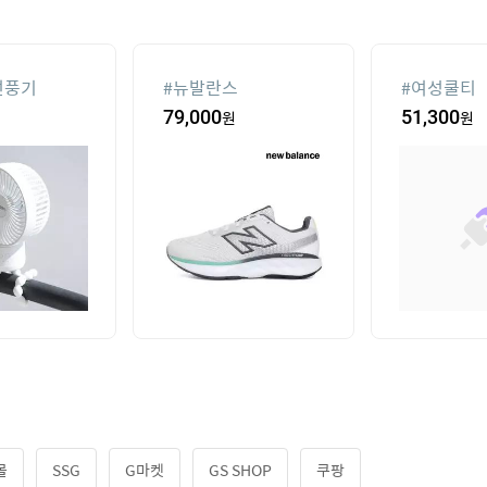
선풍기
#
뉴발란스
#
여성쿨티
79,000
원
51,300
원
몰
SSG
G마켓
GS SHOP
쿠팡