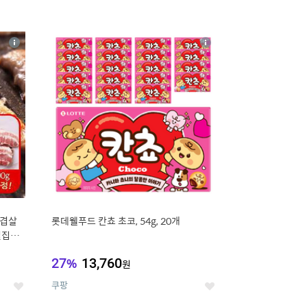
16
상
상
세
세
삼겹살
롯데웰푸드 칸쵸 초코, 54g, 20개
벌집삼
27
%
13,760
원
쿠팡
좋
좋
아
아