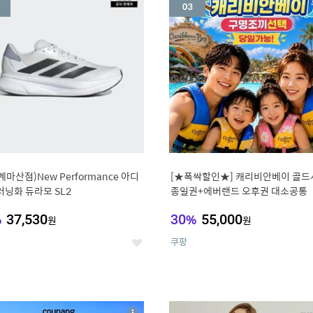
세
계마산점)New Performance 아디
[★폭싹할인★] 캐리비안베이 골드
러닝화 듀라모 SL2
종일권+에버랜드 오후권 대소공통
%
37,530
30
%
55,000
원
원
쿠팡
좋
아
요
7