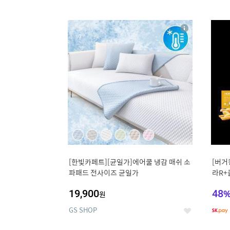
9
1
상
세
[한빛카페트][균일가]에어쿨 냉감 매쉬 소
[버거
파패드 전사이즈 균일가
라R+
19,900
48
원
GS SHOP
좋
아
요