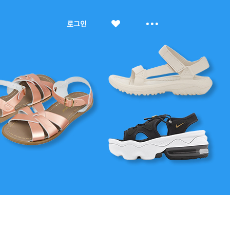
좋
더
로그인
아
보
요
기