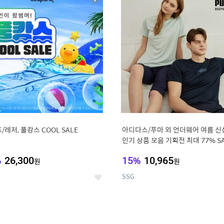
상
세
/레저, 풀캉스 COOL SALE
아디다스/푸마 외 언더웨어 여름 신
인기 상품 모음 기획전 최대 77% S
%
26,300
15
%
10,965
원
원
SSG
좋
아
요