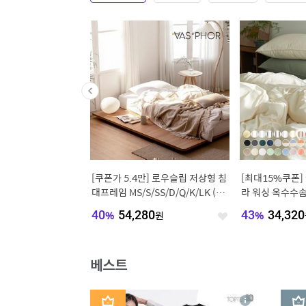
독] [1+1]100% 완벽
[쿠폰가 5.4만] 로우슬립 저상형 침
[최대15%쿠폰]
 안방 아일렛/핀형/형상
대프레임 MS/S/SS/D/Q/K/LK (높
라 워싱 옥수수
튼
이선택)
절 차렵이불세트
415
원
40
%
54,280
원
43
%
34,320
좋
좋
아
아
요
요
베스트
1
2
상