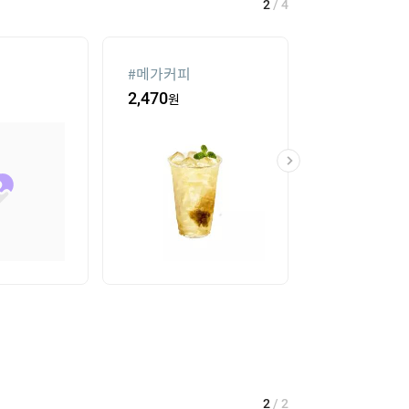
2
/
4
#
메가커피
#
여자라인 댄
2,470
원
59,000
원
2
/
2