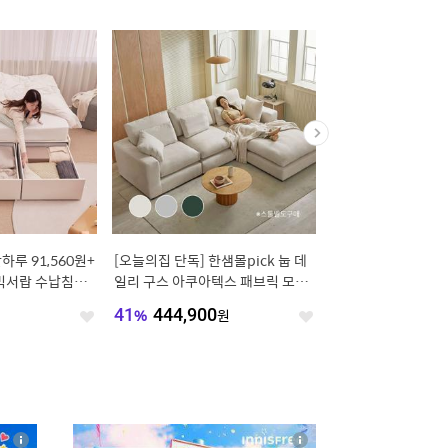
하루 91,560원+
[오늘의집 단독] 한샘몰pick 눕 데
지정일배송/무료설치
 빅서랍 수납침대
일리 구스 아쿠아텍스 패브릭 모듈
주 25cm 본넬스프링 
3인 4인 소파
S/Q/K/LK
원
41
%
444,900
원
66
%
109,000
원
좋
좋
아
아
요
요
4
상
상