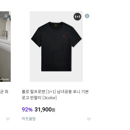
12
상
상
세
세
균 화
폴로 랄프로렌 [1+1] 남녀공용 포니 기본
L
로고 반팔티 [3color]
92
%
31,900
원
하프클럽
좋
좋
아
아
요
요