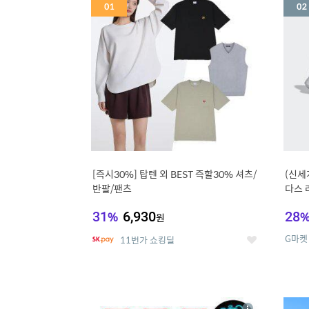
세
[즉시30%] 탑텐 외 BEST 즉할30% 셔츠/
(신세
반팔/팬츠
다스 
31
%
6,930
28
원
G마켓
11번가 쇼킹딜
좋
아
요
5
6