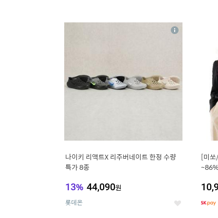
13
1
상
세
나이키 리액트X 리주버네이트 한정 수량
[미쏘
특가 8종
~86
블라
13
%
44,090
10,
원
롯데온
좋
아