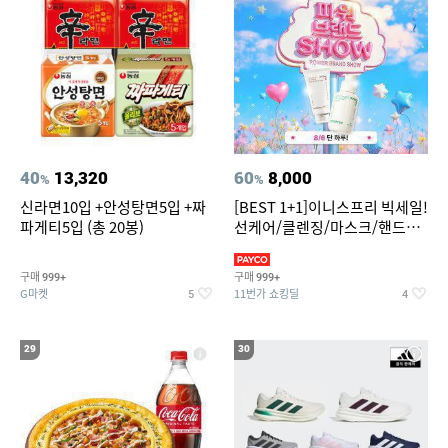
40
13,320
60
8,000
%
%
신라면10입 +안성탕면5입 +짜
[BEST 1+1]이니스프리 빅세일!
파게티5입 (총 20봉)
선케어/클렌징/마스크/핸드크
림/레티놀/PDRN/비타C/그린
구매
구매
999+
999+
G마켓
11번가 쇼킹딜
5
4
29
30