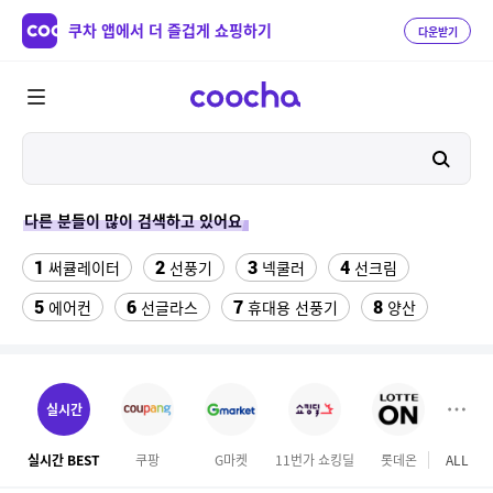
쿠차 앱에서 더 즐겁게 쇼핑하기
다운받기
다른 분들이 많이 검색하고 있어요
1
2
3
4
써큘레이터
선풍기
넥쿨러
선크림
5
6
7
8
에어컨
선글라스
휴대용 선풍기
양산
9
10
반팔티
수향미쌀10kg특등급
11
12
실외기없는 에어컨
나이키운동화
실시간
13
14
15
라이트라이드 360
버거킹
차량햇빛가리개
실시간 BEST
쿠팡
G마켓
11번가 쇼킹딜
롯데온
ALL
이마
16
17
18
성인용세발자전거중고
여성댄스복
벤츠S용품