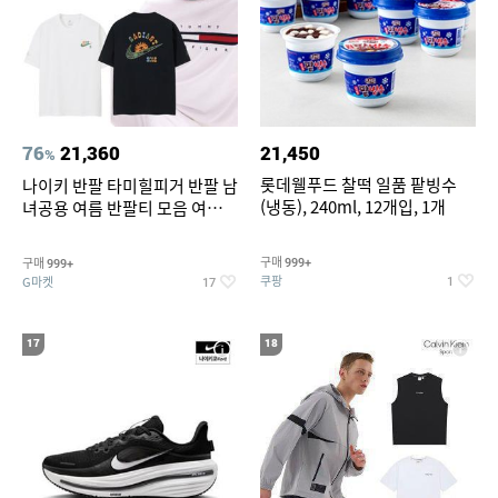
76
21,360
21,450
%
롯데웰푸드 찰떡 일품 팥빙수
나이키 반팔 타미힐피거 반팔 남
(냉동), 240ml, 12개입, 1개
녀공용 여름 반팔티 모음 여름
반팔티 기간한정 특가
구매
구매
999+
999+
쿠팡
G마켓
1
17
17
18