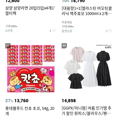
12,600
10
18,790
%
삼양 삼양라면 20입(5입x4개)/
[대용량1+1]엘라스틴 비오틴클
멀티팩
리닉 맥주효모 1000ml x 2개
(샴푸/컨디셔너 택1)
무료배송
구매
구매
999+
999+
G마켓
홈앤쇼핑
4
3
21
22
27
13,760
14,898
%
[GGPX/미니멈] 여름 인기템 추
롯데웰푸드 칸쵸 초코, 54g, 20
가 할인 원피스/블라우스/팬츠
개