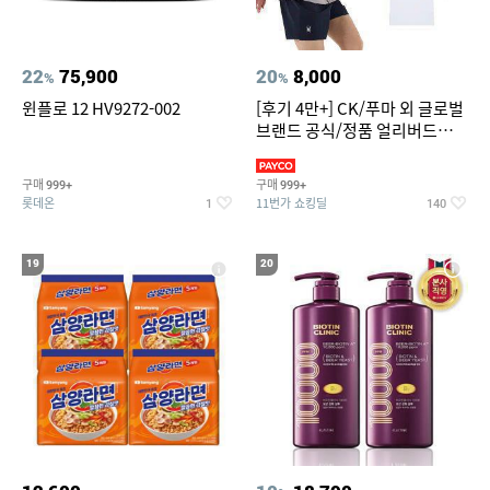
22
75,900
20
8,000
%
%
윈플로 12 HV9272-002
[후기 4만+] CK/푸마 외 글로벌
브랜드 공식/정품 얼리버드
~94%
구매
구매
999+
999+
롯데온
11번가 쇼킹딜
1
140
19
20