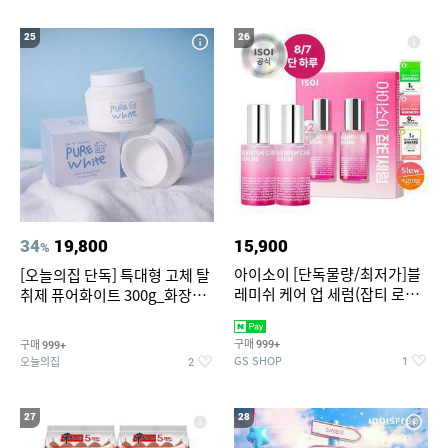
25
26
34
19,800
15,900
%
아이소이 [단독물량/최저가]블
[오늘의집 단독] 특대형 고체 탈
레미쉬 케어 업 세럼(잡티 로즈
취제 퓨어화이트 300g_화장실
세럼) 20ml 더블기획 (사용기한
탈취제 담배냄새제거 거실탈취
2027-04-24)
구매
구매
999+
999+
GS SHOP
오늘의집
1
2
27
28