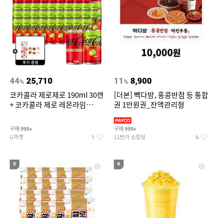
44
25,710
11
8,900
%
%
코카콜라 제로제로 190ml 30캔
[더본] 빽다방, 홍콩반점 등 통합
+ 코카콜라 제로 레몬라임
권 1만원권_잔액관리형
190ml 30캔 + (증정) 콜드컵+스
티커 세트
구매
구매
999+
999+
G마켓
11번가 쇼킹딜
1
6
5
6