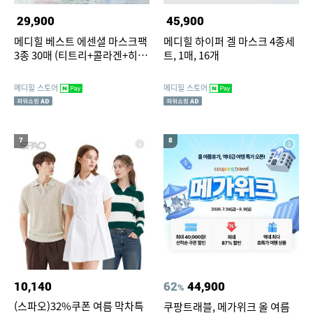
29,900
45,900
메디힐 베스트 에센셜 마스크팩
메디힐 하이퍼 겔 마스크 4종세
3종 30매 (티트리+콜라겐+히알
트, 1매, 16개
루론산)
메디힐 스토어
메디힐 스토어
7
8
10,140
62
44,900
%
(스파오)32%쿠폰 여름 막차특
쿠팡트래블, 메가위크 올 여름