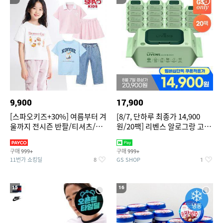
9,900
17,900
[스파오키즈+30%] 여름부터 겨
[8/7, 단하루 최종가 14,900
울까지 전시즌 반팔/티셔츠/셋
원/20팩] 리벤스 알로그랑 고평
업/원피스/팬츠/아우트 外
량 물티슈 70매x20팩
구매
구매
999+
999+
11번가 쇼킹딜
GS SHOP
8
1
15
16