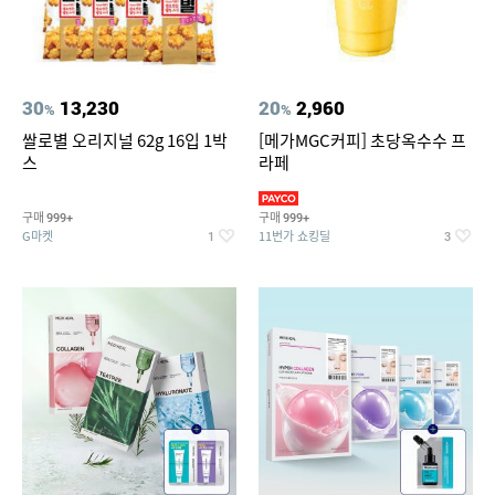
30
13,230
20
2,960
%
%
쌀로별 오리지널 62g 16입 1박
[메가MGC커피] 초당옥수수 프
스
라페
구매
구매
999+
999+
G마켓
11번가 쇼킹딜
1
3