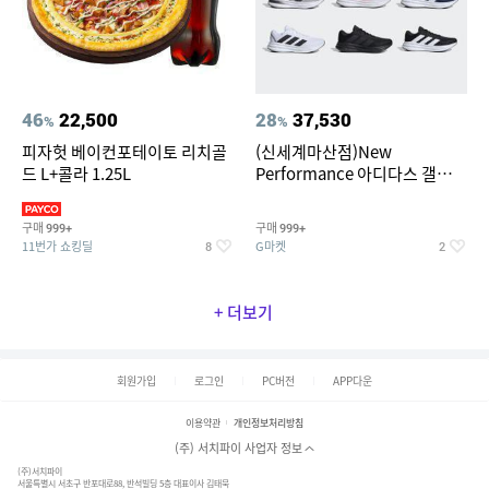
46
22,500
28
37,530
%
%
피자헛 베이컨포테이토 리치골
(신세계마산점)New
드 L+콜라 1.25L
Performance 아디다스 갤럭시
런 7종 택 1
구매
구매
999+
999+
11번가 쇼킹딜
G마켓
8
2
+ 더보기
회원가입
로그인
PC버전
APP다운
이용약관
개인정보처리방침
(주) 서치파이 사업자 정보
(주)서치파이
서울특별시 서초구 반포대로88, 반석빌딩 5층 대표이사 김태묵