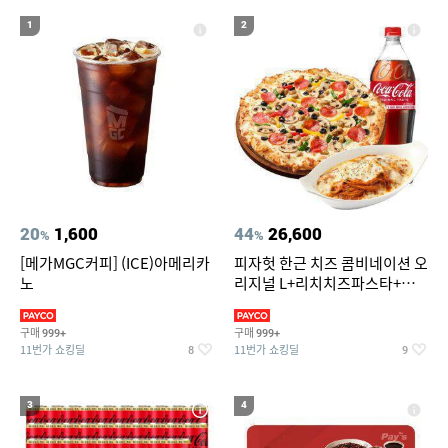
19
20
메가커피
위닉스 dn3e170 lwk
1
2
20
1,600
44
26,600
%
%
[메가MGC커피] (ICE)아메리카
피자헛 한근 치즈 콤비네이션 오
노
리지널 L+리치치즈파스타+콜
라 1.25L
구매
구매
999+
999+
11번가 쇼킹딜
11번가 쇼킹딜
8
9
3
4