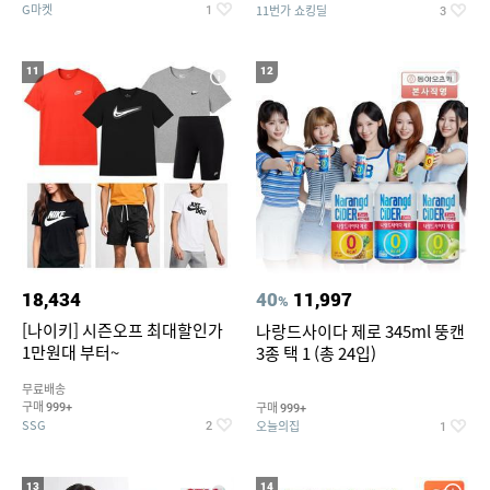
G마켓
11번가 쇼킹딜
1
3
11
12
18,434
40
11,997
%
[나이키] 시즌오프 최대할인가
나랑드사이다 제로 345ml 뚱캔
1만원대 부터~
3종 택 1 (총 24입)
무료배송
구매
구매
999+
999+
SSG
오늘의집
2
1
13
14