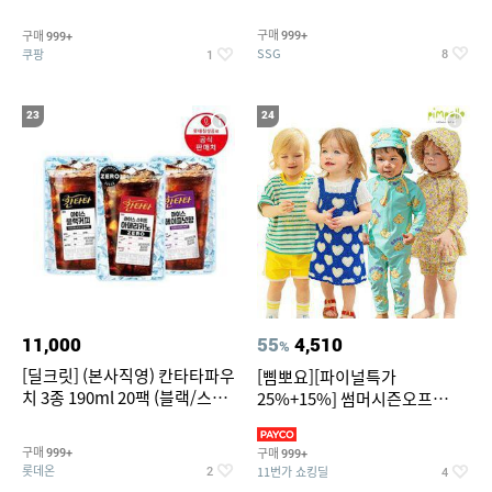
~
구매
구매
999+
999+
SSG
쿠팡
8
1
23
24
11,000
55
4,510
%
[딜크릿] (본사직영) 칸타타파우
[삠뽀요][파이널특가
치 3종 190ml 20팩 (블랙/스위
25%+15%] 썸머시즌오프
트아메리카노/헤이즐넛)
3,390원~/상하복/래쉬가드/수
영복/티셔츠/
구매
구매
999+
999+
롯데온
11번가 쇼킹딜
2
4