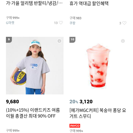
가·가을 얼리템 반팔티/냉감/반
휴가 역대급 할인혜택
바지/린넨/맨투맨/슬랙스/가디
건 외 ~74%OFF
구매
구매
999+
983
G마켓
쿠팡
13
3
9
10
9,680
20
3,120
%
(10%+15%) 이랜드키즈 여름
[메가MGC커피] 복숭아 퐁당 요
이월 총결산 최대 90% OFF
거트 스무디
구매
구매
999+
999+