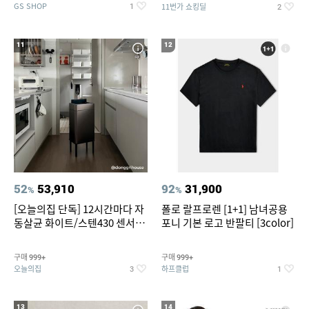
GS SHOP
11번가 쇼킹딜
1
2
11
12
52
53,910
92
31,900
%
%
[오늘의집 단독] 12시간마다 자
폴로 랄프로렌 [1+1] 남녀공용
동살균 화이트/스텐430 센서휴
포니 기본 로고 반팔티 [3color]
지통 20L/30L
구매
구매
999+
999+
오늘의집
하프클럽
3
1
13
14