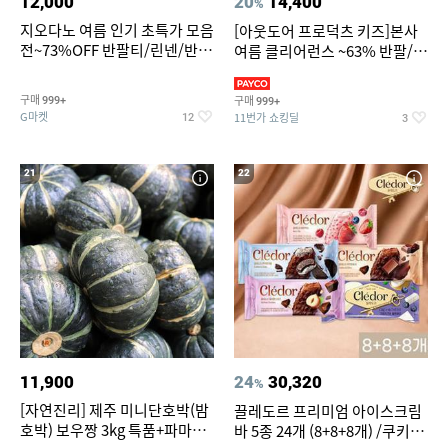
12,000
20
14,400
%
지오다노 여름 인기 초특가 모음
[아웃도어 프로덕츠 키즈]본사
전~73%OFF 반팔티/린넨/반바
여름 클리어런스 ~63% 반팔/반
지 외
바지/수영복
구매
구매
999+
999+
G마켓
11번가 쇼킹딜
12
3
21
22
11,900
24
30,320
%
[자연진리] 제주 미니단호박(밤
끌레도르 프리미엄 아이스크림
호박) 보우짱 3kg 특품+파마산
바 5종 24개 (8+8+8개) /쿠키앤