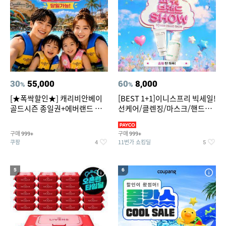
30
55,000
60
8,000
%
%
[★폭싹할인★] 캐리비안베이
[BEST 1+1]이니스프리 빅세일!
골드시즌 종일권+에버랜드 오
선케어/클렌징/마스크/핸드크
후권 대소공통
림/레티놀/PDRN/비타C/그린
구매
구매
999+
999+
쿠팡
11번가 쇼킹딜
4
5
5
6