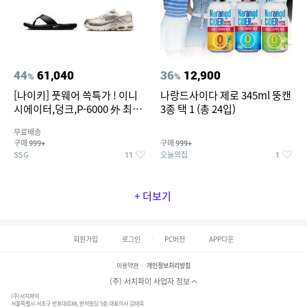
44
61,040
36
12,900
%
%
[나이키] 풋웨어 쓱특가 ! 이니
나랑드사이다 제로 345ml 뚱캔
시에이터,덩크,P-6000 外 최대
3종 택 1 (총 24입)
~50% SALE
무료배송
구매
구매
999+
999+
SSG
오늘의집
11
1
+ 더보기
회원가입
로그인
PC버전
APP다운
이용약관
개인정보처리방침
(주) 서치파이 사업자 정보
(주)서치파이
서울특별시 서초구 반포대로88, 반석빌딩 5층 대표이사 김태묵