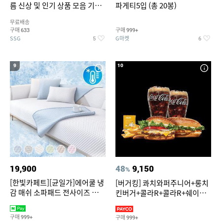
름 신상 및 인기 상품 모음 기획
파게티5입 (총 20봉)
전 최대 77% SALE
무료배송
구매
구매
633
999+
SSG
G마켓
5
6
9
10
19,900
48
9,150
%
[한빛카페트][균일가]에어쿨 냉
[버거킹] 콰치와퍼주니어+롱치
감 매쉬 소파패드 전사이즈 균일
킨버거+콜라R+콜라R+쉐이킹
가
프라이 구운갈릭
구매
구매
999+
999+