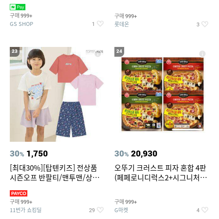
치즈 증정
크림/베리믹스/헤이즐넛초코
구매
구매
999+
999+
GS SHOP
롯데온
1
3
23
24
30
1,750
30
20,930
%
%
[최대30%][탑텐키즈] 전상품
오뚜기 크러스트 피자 혼합 4판
시즌오프 반팔티/맨투맨/상하
(페페로니디럭스2+시그니처익
복/레깅스 외 100종
스트림2)
구매
구매
999+
999+
11번가 쇼킹딜
G마켓
29
4