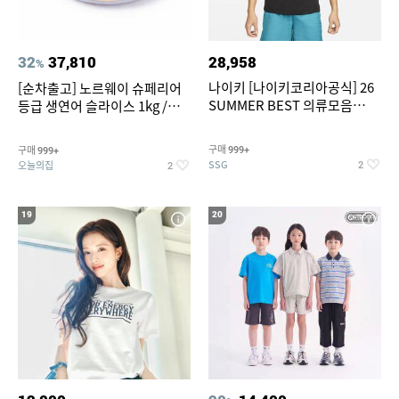
32
37,810
28,958
%
나이키 [나이키코리아공식] 26
[순차출고] 노르웨이 슈페리어
SUMMER BEST 의류모음
등급 생연어 슬라이스 1kg /
~55% SALE
500g / 300g 항공직송
구매
구매
999+
999+
SSG
오늘의집
2
2
19
20