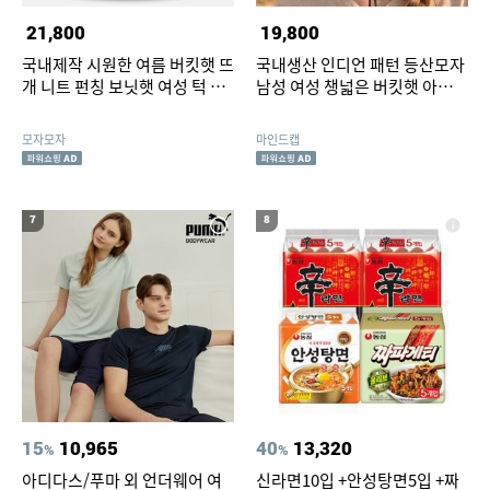
21,800
19,800
국내제작 시원한 여름 버킷햇 뜨
국내생산 인디언 패턴 등산모자
개 니트 펀칭 보닛햇 여성 턱 끈
남성 여성 챙넓은 버킷햇 아웃도
벙거지모자
어 캠핑 자외선차단모자
모자모자
마인드캡
7
8
15
10,965
40
13,320
%
%
아디다스/푸마 외 언더웨어 여
신라면10입 +안성탕면5입 +짜