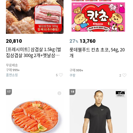
20,810
27
13,760
%
[프레시미트] 삼겹살 1.5kg (벌
롯데웰푸드 칸쵸 초코, 54g, 20
집삼겹살 300g 2개+옛날삼겹살
개
300g 2개+벌집삼겹살300g한
무료배송
팩 추가증정)
구매
구매
999+
999+
홈앤쇼핑
쿠팡
5
2
17
18