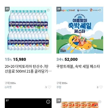
25
26
15
15,980
34
52,000
%
%
20+20 더빅토리아 탄산수 /탄
쿠팡트래블, 숙박 세일 페스타
산음료 500ml 21종 골라담기
(총 2박스/분리배송)
구매
구매
999+
999+
G마켓
쿠팡
9
8
27
28