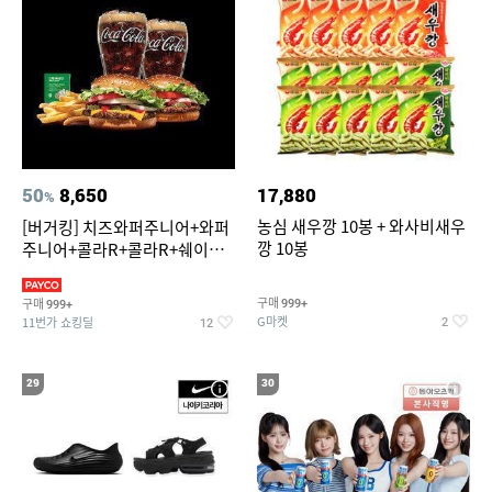
50
8,650
17,880
%
농심 새우깡 10봉 + 와사비새우
[버거킹] 치즈와퍼주니어+와퍼
깡 10봉
주니어+콜라R+콜라R+쉐이킹
프라이 스윗어니언
구매
구매
999+
999+
G마켓
11번가 쇼킹딜
2
12
29
30