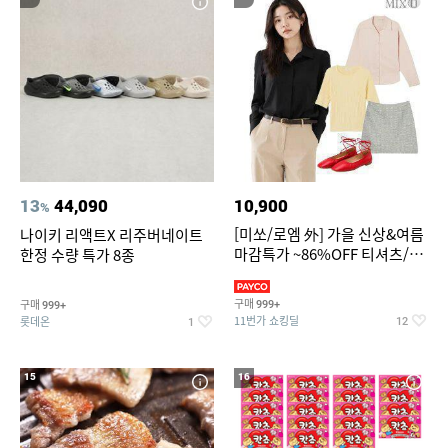
13
44,090
10,900
%
[미쏘/로엠 外] 가을 신상&여름
나이키 리액트X 리주버네이트
마감특가 ~86%OFF 티셔츠/슬
한정 수량 특가 8종
랙스/원피스/니트/블라우스
구매
구매
999+
999+
11번가 쇼킹딜
롯데온
12
1
15
16