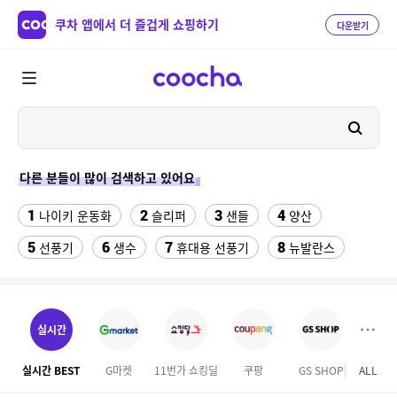
쿠차 앱에서 더 즐겁게 쇼핑하기
다운받기
다른 분들이 많이 검색하고 있어요
1
2
3
4
나이키 운동화
슬리퍼
샌들
양산
5
6
7
8
선풍기
생수
휴대용 선풍기
뉴발란스
9
10
11
Benz S600
중고음료수냉장고
팔찌부자재
12
13
14
침대 매트리스 퀸
여자 등산화
hid 전조등
실시간
15
16
베스킨라빈스
여성실내수영복
실시간 BEST
G마켓
11번가 쇼킹딜
쿠팡
GS SHOP
ALL
오늘
17
18
미니 탁상용 선풍기
업소용 가림막