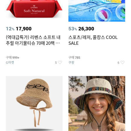
12
17,900
53
26,300
%
%
(역대급특가) 리벤스 소프트 내
스포츠/레저, 풀캉스 COOL
추럴 아기물티슈 70매 20팩 캡
SALE
형 / 70gsm 고평량
구매
구매
999+
785
G마켓
쿠팡
5
6