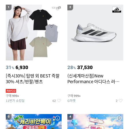
19
20
다마고치파라다이스
더뉴 아반떼ad
1
2
31
6,930
28
37,530
%
%
[즉시30%] 탑텐 외 BEST 즉할
(신세계마산점)New
30% 셔츠/반팔/팬츠
Performance 아디다스 러닝화
듀라모 SL2
구매
구매
999+
999+
11번가 쇼킹딜
G마켓
62
2
3
4