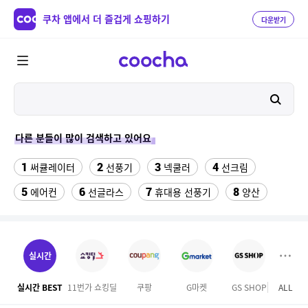
쿠차 앱에서 더 즐겁게 쇼핑하기
다운받기
다른 분들이 많이 검색하고 있어요
1
2
3
4
써큘레이터
선풍기
넥쿨러
선크림
5
6
7
8
에어컨
선글라스
휴대용 선풍기
양산
9
10
11
치약
여성댄스복
가정용 인형뽑기기계
12
13
팔찌부자재
여자라인 댄스복
실시간
14
15
16
롯데월드 자유이용권
라인댄스옷
엄마옷
실시간 BEST
11번가 쇼킹딜
쿠팡
G마켓
GS SHOP
ALL
하이
17
18
19
엘칸토
kfc
슬리퍼