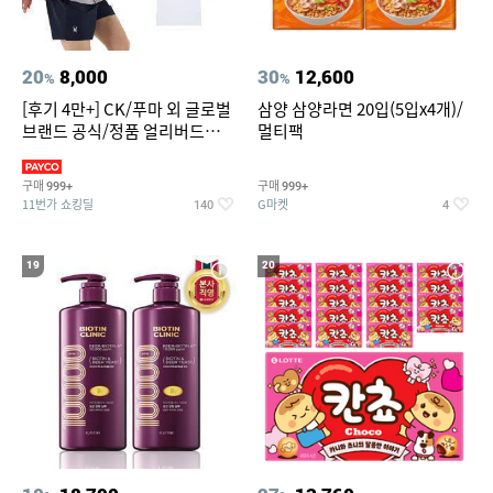
20
8,000
30
12,600
%
%
[후기 4만+] CK/푸마 외 글로벌
삼양 삼양라면 20입(5입x4개)/
브랜드 공식/정품 얼리버드
멀티팩
~94%
구매
구매
999+
999+
11번가 쇼킹딜
G마켓
140
4
19
20