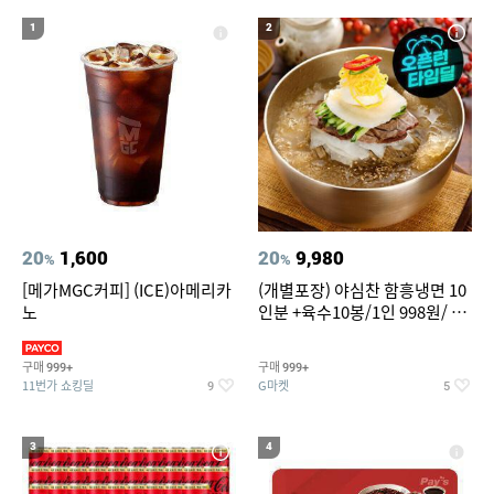
20
성인용세발자전거중고
1
2
20
1,600
20
9,980
%
%
[메가MGC커피] (ICE)아메리카
(개별포장) 야심찬 함흥냉면 10
노
인분 +육수10봉/1인 998원/ 머
리가 쨍하게 시원한 냉면
구매
구매
999+
999+
11번가 쇼킹딜
G마켓
9
5
3
4