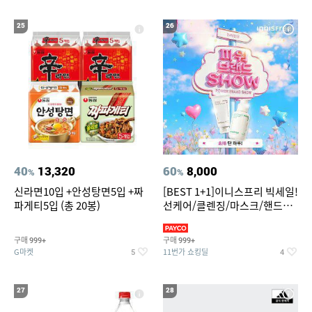
25
26
40
13,320
60
8,000
%
%
신라면10입 +안성탕면5입 +짜
[BEST 1+1]이니스프리 빅세일!
파게티5입 (총 20봉)
선케어/클렌징/마스크/핸드크
림/레티놀/PDRN/비타C/그린
구매
구매
999+
999+
G마켓
11번가 쇼킹딜
5
4
27
28