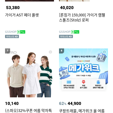
53,380
40,020
가이거 AST 페더 플랫
[론칭가 159,000] 가이거 램펠
스톨즈(Stolz) 로퍼
GSSHOP
GSSHOP
7
8
10,140
62
44,900
%
(스파오)32%쿠폰 여름 막차특
쿠팡트래블, 메가위크 올 여름