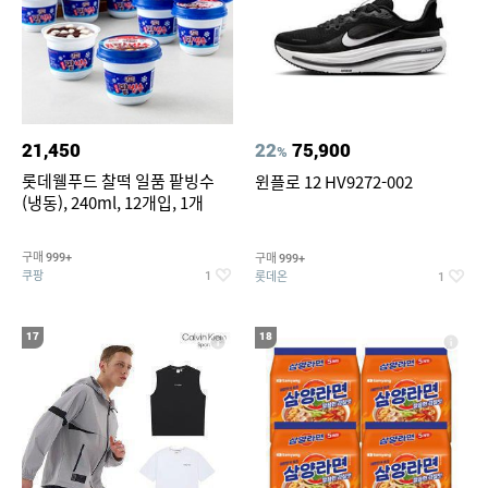
21,450
22
75,900
%
롯데웰푸드 찰떡 일품 팥빙수
윈플로 12 HV9272-002
(냉동), 240ml, 12개입, 1개
구매
구매
999+
999+
쿠팡
롯데온
1
1
17
18