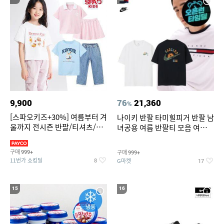
9,900
76
21,360
%
[스파오키즈+30%] 여름부터 겨
나이키 반팔 타미힐피거 반팔 남
울까지 전시즌 반팔/티셔츠/셋
녀공용 여름 반팔티 모음 여름
업/원피스/팬츠/아우트 外
반팔티 기간한정 특가
구매
구매
999+
999+
11번가 쇼킹딜
G마켓
8
17
15
16