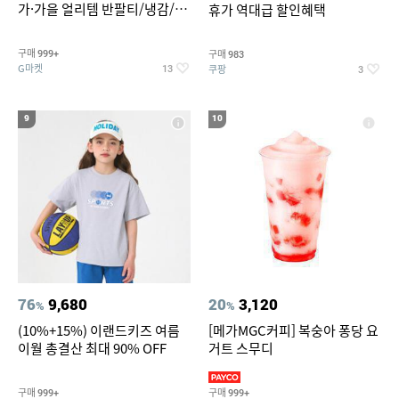
가·가을 얼리템 반팔티/냉감/반
휴가 역대급 할인혜택
바지/린넨/맨투맨/슬랙스/가디
건 외 ~74%OFF
구매
구매
999+
983
G마켓
쿠팡
13
3
9
10
76
9,680
20
3,120
%
%
(10%+15%) 이랜드키즈 여름
[메가MGC커피] 복숭아 퐁당 요
이월 총결산 최대 90% OFF
거트 스무디
구매
구매
999+
999+