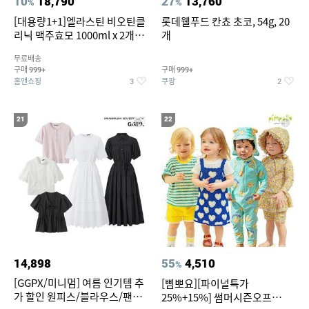
10
18,790
27
13,760
%
%
[대용량1+1]엘라스틴 비오틴클
롯데웰푸드 칸쵸 초코, 54g, 20
리닉 맥주효모 1000ml x 2개
개
(샴푸/컨디셔너 택1)
무료배송
구매
구매
999+
999+
홈앤쇼핑
쿠팡
3
2
21
22
14,898
55
4,510
%
[GGPX/미니멈] 여름 인기템 추
[삠뽀요][파이널특가
가 할인 원피스/블라우스/팬츠
25%+15%] 썸머시즌오프