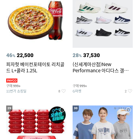
46
22,500
28
37,530
%
%
피자헛 베이컨포테이토 리치골
(신세계마산점)New
드 L+콜라 1.25L
Performance 아디다스 갤럭시
런 7종 택 1
구매
구매
999+
999+
11번가 쇼킹딜
G마켓
8
2
29
30