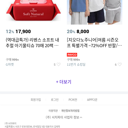
12
17,900
20
8,000
%
%
(역대급특가) 리벤스 소프트 내
[지오다노주니어]여름 시즌오
추럴 아기물티슈 70매 20팩 캡
프 특별가격 ~72%OFF 반팔/반
형 / 70gsm 고평량
바지/기능성 등
구매
구매
999+
999+
G마켓
11번가 쇼킹딜
5
6
+ 더보기
회원가입
로그인
PC버전
APP다운
이용약관
개인정보처리방침
(주) 서치파이 사업자 정보
(주)서치파이
서울특별시 서초구 반포대로88, 반석빌딩 5층 대표이사 김태묵