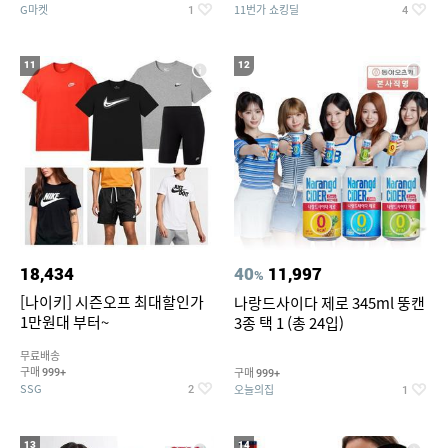
G마켓
11번가 쇼킹딜
1
4
11
12
18,434
40
11,997
%
[나이키] 시즌오프 최대할인가
나랑드사이다 제로 345ml 뚱캔
1만원대 부터~
3종 택 1 (총 24입)
무료배송
구매
구매
999+
999+
SSG
오늘의집
2
1
13
14