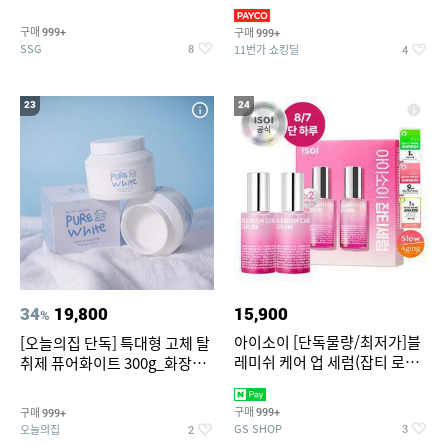
~
3,390원~/상하복/래쉬가드/수
영복/티셔츠/
구매
구매
999+
999+
SSG
11번가 쇼킹딜
8
4
23
24
34
19,800
15,900
%
아이소이 [단독물량/최저가]블
[오늘의집 단독] 특대형 고체 탈
레미쉬 케어 업 세럼(잡티 로즈
취제 퓨어화이트 300g_화장실
세럼) 20ml 더블기획 (사용기한
탈취제 담배냄새제거 거실탈취
2027-04-24)
구매
구매
999+
999+
GS SHOP
오늘의집
3
2