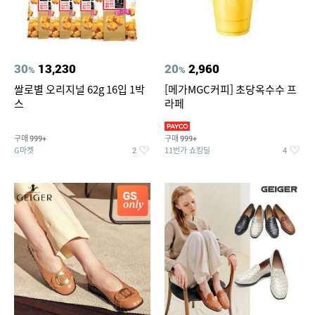
30
13,230
20
2,960
%
%
쌀로별 오리지널 62g 16입 1박
[메가MGC커피] 초당옥수수 프
스
라페
구매
구매
999+
999+
G마켓
11번가 쇼킹딜
2
4