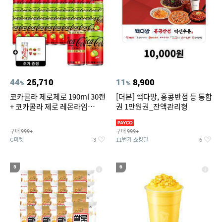
44
25,710
11
8,900
%
%
코카콜라 제로제로 190ml 30캔
[더본] 빽다방, 홍콩반점 등 통합
+ 코카콜라 제로 레몬라임
권 1만원권_잔액관리형
190ml 30캔 + (증정) 콜드컵+스
티커 세트
구매
구매
999+
999+
G마켓
11번가 쇼킹딜
3
6
5
6