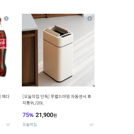
16
상
상
세
세
 체다
[오늘의집 단독] 푸벨드마망 자동센서 휴
지통9L/20L
75
%
21,900
원
오늘의집
좋
좋
아
아