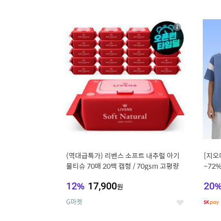
9
1
상
세
(역대급특가) 리벤스 소프트 내추럴 아기
[지오
물티슈 70매 20팩 캡형 / 70gsm 고평량
~72
12
%
17,900
20
원
G마켓
좋
아
요