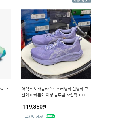
A17
아식스 노바블라스트 5 러닝화 런닝화 쿠
션화 마라톤화 여성 블루벨 라일락 1012B
765 501
119,850
원
크로켓Croket