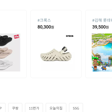
#
크록스
#
김해 롯데
종일권
80,300
원
39,500
원
P
쿠팡
11번가
오늘의집
SSG