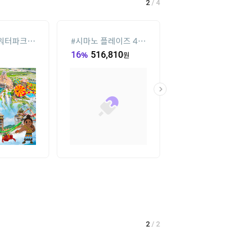
2
/
4
워터파크
#
시마노 플레이즈 40
#
실외기없는 
00전동릴
16
%
516,810
원
36
%
44,870
2
/
2