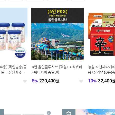
수용][독일발송/공
4인 올인클루시브 (객실+조식뷔페
농심 사천짜파게티
트라 전단계 6통/
+워터피아 종일권)
봉+신라면10봉(총
음전 짜파게티 안
5
%
220,400
원
10
%
32,400
좋
좋
아
아
요
요
3
상