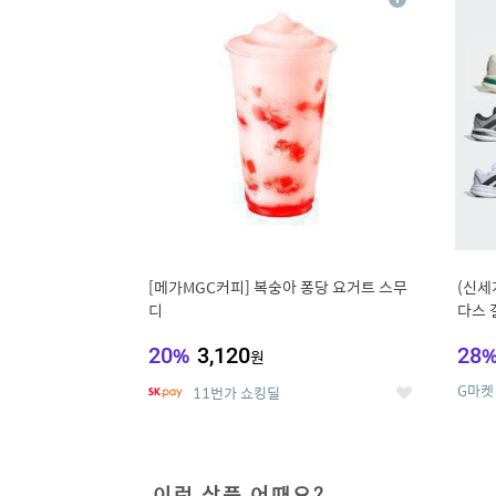
상
세
[메가MGC커피] 복숭아 퐁당 요거트 스무
(신세
디
다스 
20
%
3,120
28
원
G마켓
11번가 쇼킹딜
좋
아
요
이런 상품 어때요?