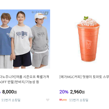
0
11
상
세
다노주니어]여름 시즌오프 특별가격
[메가MGC커피] 멋쟁이 토마토 스
%OFF 반팔/반바지/기능성 등
%
8,000
20
%
2,960
원
원
11번가 쇼킹딜
11번가 쇼킹딜
좋
아
요