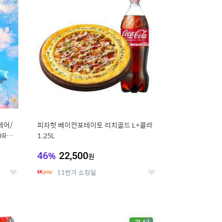
세
세
케어/
피자헛 베이컨포테이토 리치골드 L+콜라
RN/
1.25L
46
%
22,500
원
11번가 쇼킹딜
좋
좋
아
아
요
요
8