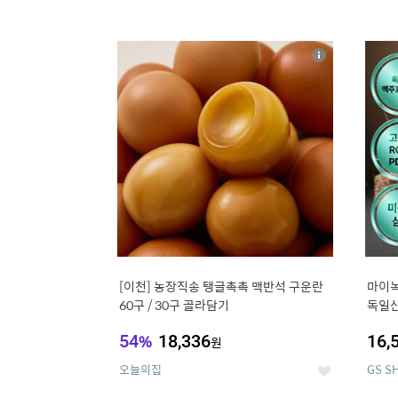
13
1
상
세
[이천] 농장직송 탱글촉촉 맥반석 구운란
마이녹
60구 / 30구 골라담기
독일산
용량 1
54
%
18,336
16,
원
오늘의집
GS S
좋
아