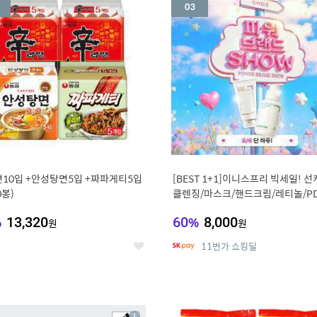
세
10입 +안성탕면5입 +짜파게티5입
[BEST 1+1]이니스프리 빅세일! 선
0봉)
클렌징/마스크/핸드크림/레티놀/PD
비타C/그린
%
13,320
60
%
8,000
원
원
11번가 쇼킹딜
좋
아
요
7