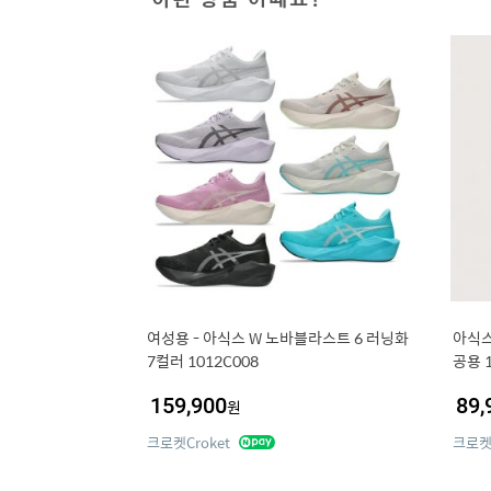
여성용 - 아식스 W 노바블라스트 6 러닝화
아식스
7컬러 1012C008
공용 1
159,900
89,
원
크로켓Croket
크로켓C