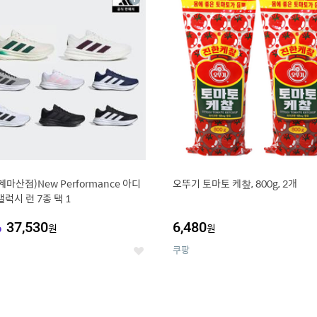
상
세
계마산점)New Performance 아디
오뚜기 토마토 케챂, 800g, 2개
갤럭시 런 7종 택 1
%
37,530
6,480
원
원
쿠팡
좋
아
요