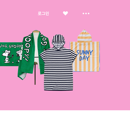
좋
더
로그인
아
보
요
기