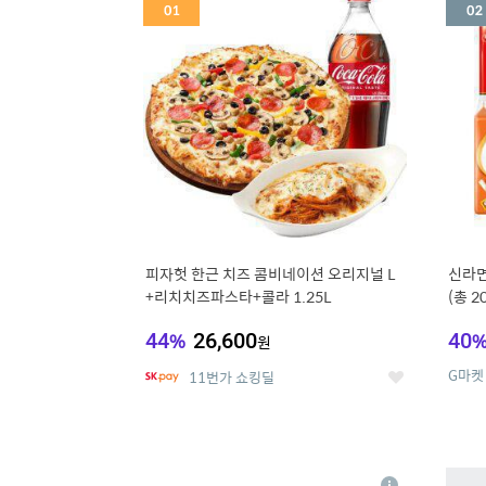
세
피자헛 한근 치즈 콤비네이션 오리지널 L
신라면
+리치치즈파스타+콜라 1.25L
(총 2
44
%
26,600
40
원
G마켓
11번가 쇼킹딜
좋
아
요
5
6