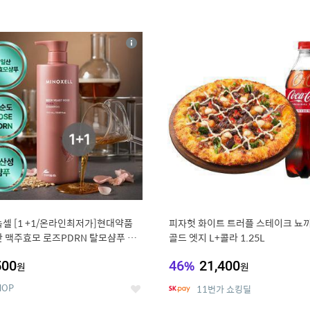
4
15
상
세
셀 [1 +1/온라인최저가]현대약품
피자헛 화이트 트러플 스테이크 뇨끼
 맥주효모 로즈PDRN 탈모샴푸 대
골드 엣지 L+콜라 1.25L
000ml (정가 100,000원)
500
46
%
21,400
원
원
HOP
11번가 쇼킹딜
좋
아