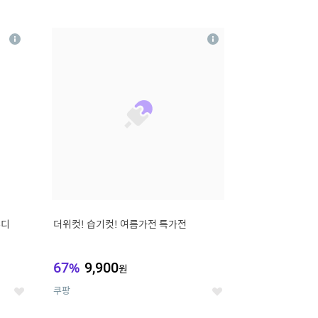
12
상
상
세
세
무디
더위컷! 습기컷! 여름가전 특가전
67
%
9,900
원
쿠팡
좋
좋
아
아
요
요