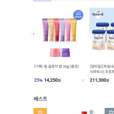
쿠폰] [제습량570ml]
[기획] 립 글로이 밤 10g (옵션)
[압타밀][독일내
 제습제 270g 대용량
식파트너] 프로푸
9개입/24개입
탭스
900
원
25
%
14,250
원
211,300
원
좋
좋
아
아
요
요
베스트
1
2
상