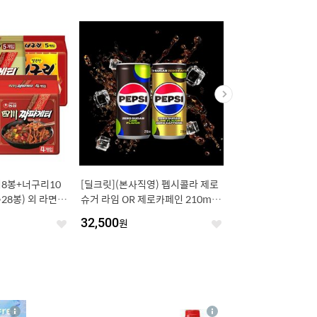
8봉+너구리10
[딜크릿](본사직영) 펩시콜라 제로
너리싱 샴푸 1L 듀오
28봉) 외 라면 모
슈거 라임 OR 제로카페인 210ml 6
성탕면
0캔
원
32,500
원
40
%
94,800
원
좋
좋
아
아
요
요
4
상
상