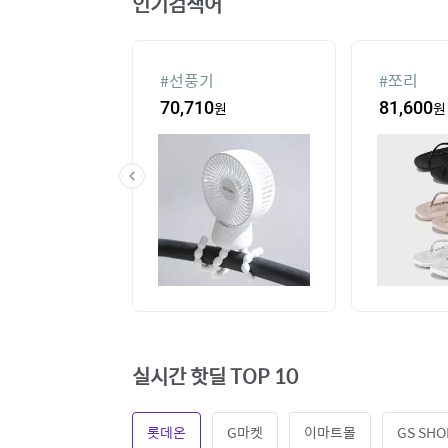
인기검색어
#
선풍기
#
쪼리
60
원
70,710
원
81,600
원
실시간 핫딜 TOP 10
롯데온
G마켓
이마트몰
GS SHO