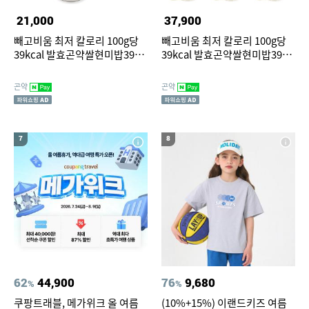
21,000
37,900
빼고비움 최저 칼로리 100g당
빼고비움 최저 칼로리 100g당
39kcal 발효곤약쌀현미밥39
39kcal 발효곤약쌀현미밥39
150g, 10개
150g, 20개
곤약
곤약
7
8
62
44,900
76
9,680
%
%
쿠팡트래블, 메가위크 올 여름
(10%+15%) 이랜드키즈 여름