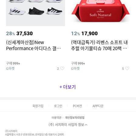
28
37,530
12
17,900
%
%
(신세계마산점)New
(역대급특가) 리벤스 소프트 내
Performance 아디다스 갤럭시
추럴 아기물티슈 70매 20팩 캡
런 7종 택 1
형 / 70gsm 고평량
구매
구매
999+
999+
G마켓
G마켓
2
5
+ 더보기
회원가입
로그인
PC버전
APP다운
이용약관
개인정보처리방침
(주) 서치파이 사업자 정보
(주)서치파이
서울특별시 서초구 반포대로88, 반석빌딩 5층 대표이사 김태묵