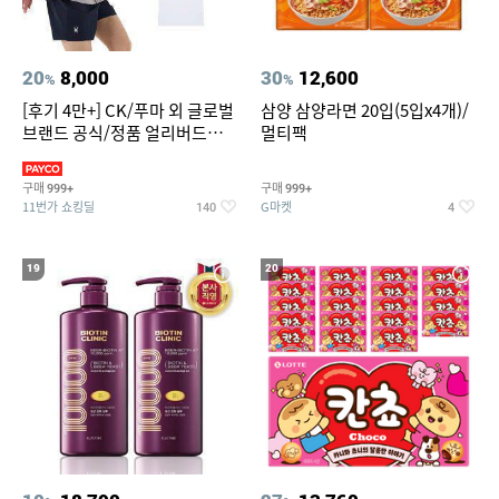
20
8,000
30
12,600
%
%
[후기 4만+] CK/푸마 외 글로벌
삼양 삼양라면 20입(5입x4개)/
브랜드 공식/정품 얼리버드
멀티팩
~94%
구매
구매
999+
999+
11번가 쇼킹딜
G마켓
140
4
19
20