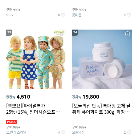
~
트아메리카노/헤이즐넛)
구매
구매
999+
999+
SSG
롯데온
8
2
23
24
55
4,510
34
19,800
%
%
[삠뽀요][파이널특가
[오늘의집 단독] 특대형 고체 탈
25%+15%] 썸머시즌오프
취제 퓨어화이트 300g_화장실
3,390원~/상하복/래쉬가드/수
탈취제 담배냄새제거 거실탈취
영복/티셔츠/
구매
구매
999+
999+
11번가 쇼킹딜
오늘의집
4
2