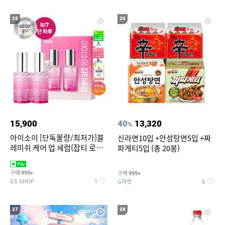
25
26
15,900
40
13,320
%
아이소이 [단독물량/최저가]블
신라면10입 +안성탕면5입 +짜
레미쉬 케어 업 세럼(잡티 로즈
파게티5입 (총 20봉)
세럼) 20ml 더블기획 (사용기한
2027-04-24)
구매
구매
999+
999+
GS SHOP
G마켓
1
5
27
28