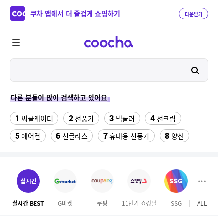
쿠차 앱에서 더 즐겁게 쇼핑하기
다운받기
다른 분들이 많이 검색하고 있어요
1
2
3
4
써큘레이터
선풍기
넥쿨러
선크림
5
6
7
8
에어컨
선글라스
휴대용 선풍기
양산
9
10
실외기없는 에어컨
수향미쌀10kg특등급
11
12
13
수향미쌀10kg
아쿠아슈즈
라이딩장갑
실시간
14
15
풍기인견바지
메가커피
실시간 BEST
G마켓
쿠팡
11번가 쇼킹딜
SSG
ALL
오늘
16
17
성인용세발자전거중고
프라스틱서랍장