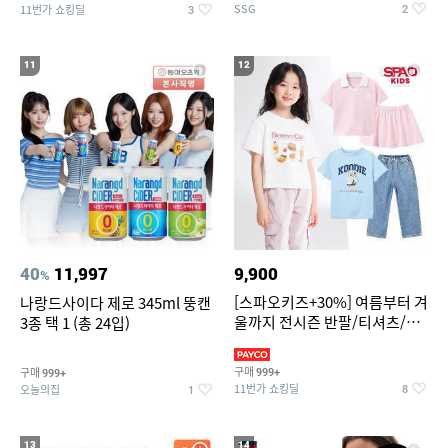
SSG
11번가 쇼킹딜
2
3
11
12
40
11,997
9,900
%
[스파오키즈+30%] 여름부터 겨
나랑드사이다 제로 345ml 뚱캔
울까지 전시즌 반팔/티셔츠/셋
3종 택 1 (총 24입)
업/원피스/팬츠/아우트 外
구매
구매
999+
999+
11번가 쇼킹딜
오늘의집
8
1
13
14