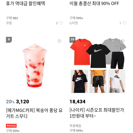
휴가 역대급 할인혜택
이월 총결산 최대 90% OFF
구매
구매
983
999+
쿠팡
G마켓
3
1
9
10
20
3,120
18,434
%
[나이키] 시즌오프 최대할인가
[메가MGC커피] 복숭아 퐁당 요
1만원대 부터~
거트 스무디
무료배송
구매
구매
999+
999+