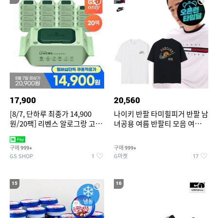
17,900
20,560
[8/7, 단하루 최종가 14,900
나이키 반팔 타미힐피거 반팔 남
원/20팩] 리벤스 알로그랑 고평
녀공용 여름 반팔티 모음 여름
량 물티슈 70매x20팩
반팔티 기간한정 특가
구매
구매
999+
999+
GS SHOP
G마켓
1
17
15
16