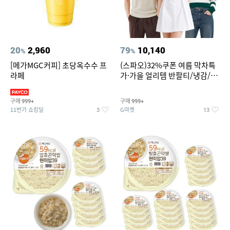
20
2,960
79
10,140
%
%
[메가MGC커피] 초당옥수수 프
(스파오)32%쿠폰 여름 막차특
라페
가·가을 얼리템 반팔티/냉감/반
바지/린넨/맨투맨/슬랙스/가디
건 외 ~74%OFF
구매
구매
999+
999+
11번가 쇼킹딜
G마켓
3
13