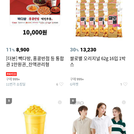
11
8,900
30
13,230
%
%
[더본] 빽다방, 홍콩반점 등 통합
쌀로별 오리지널 62g 16입 1박
권 1만원권_잔액관리형
스
구매
구매
999+
999+
11번가 쇼킹딜
G마켓
6
1
5
6