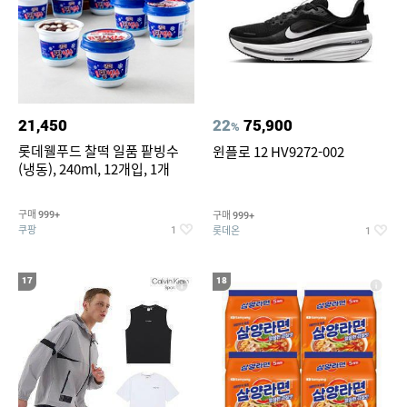
21,450
22
75,900
%
롯데웰푸드 찰떡 일품 팥빙수
윈플로 12 HV9272-002
(냉동), 240ml, 12개입, 1개
구매
구매
999+
999+
쿠팡
롯데온
1
1
17
18