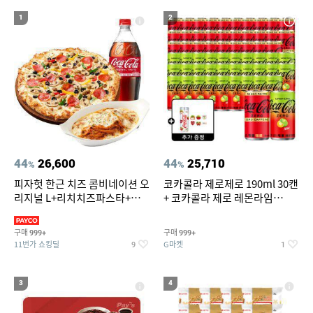
18
19
위닉스 dn3e170 lwk
벤츠S용품
1
2
20
미니인형뽑기기계
44
26,600
44
25,710
%
%
피자헛 한근 치즈 콤비네이션 오
코카콜라 제로제로 190ml 30캔
리지널 L+리치치즈파스타+콜
+ 코카콜라 제로 레몬라임
라 1.25L
190ml 30캔 + (증정) 콜드컵+스
티커 세트
구매
구매
999+
999+
11번가 쇼킹딜
G마켓
9
1
3
4