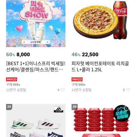
60
8,000
46
22,500
%
%
[BEST 1+1]이니스프리 빅세일!
피자헛 베이컨포테이토 리치골
선케어/클렌징/마스크/핸드크
드 L+콜라 1.25L
림/레티놀/PDRN/비타C/그린
구매
구매
999+
999+
11번가 쇼킹딜
11번가 쇼킹딜
4
8
29
30