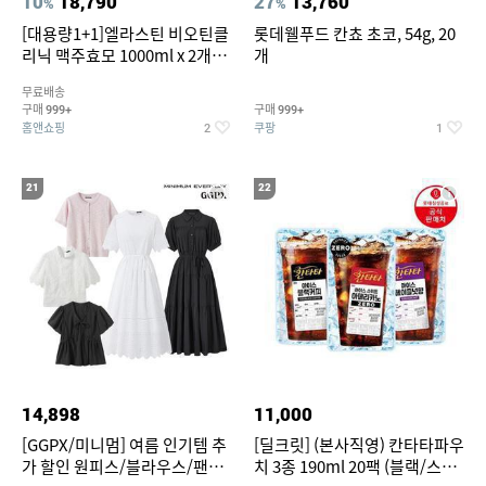
10
18,790
27
13,760
%
%
[대용량1+1]엘라스틴 비오틴클
롯데웰푸드 칸쵸 초코, 54g, 20
리닉 맥주효모 1000ml x 2개
개
(샴푸/컨디셔너 택1)
무료배송
구매
구매
999+
999+
홈앤쇼핑
쿠팡
2
1
21
22
14,898
11,000
[GGPX/미니멈] 여름 인기템 추
[딜크릿] (본사직영) 칸타타파우
가 할인 원피스/블라우스/팬츠
치 3종 190ml 20팩 (블랙/스위