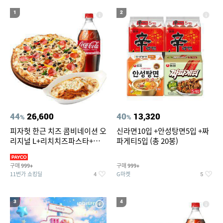
18
19
20
자동 우양산
계곡 글램핑
스지수육
1
2
44
26,600
40
13,320
%
%
피자헛 한근 치즈 콤비네이션 오
신라면10입 +안성탕면5입 +짜
리지널 L+리치치즈파스타+콜
파게티5입 (총 20봉)
라 1.25L
구매
구매
999+
999+
11번가 쇼킹딜
G마켓
4
5
3
4