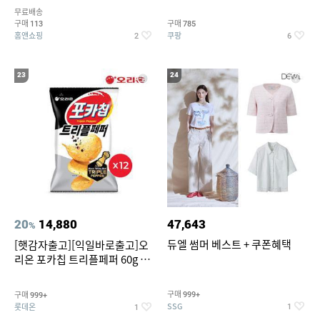
5종 GX262F0501TS
무료배송
구매
구매
113
785
홈앤쇼핑
쿠팡
2
6
23
24
20
14,880
47,643
%
듀엘 썸머 베스트 + 쿠폰혜택
[햇감자출고][익일바로출고]오
리온 포카칩 트리플페퍼 60g 12
개
구매
구매
999+
999+
SSG
롯데온
1
1