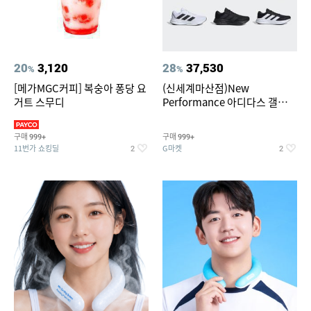
20
3,120
28
37,530
%
%
[메가MGC커피] 복숭아 퐁당 요
(신세계마산점)New
거트 스무디
Performance 아디다스 갤럭시
런 7종 택 1
구매
구매
999+
999+
11번가 쇼킹딜
G마켓
2
2