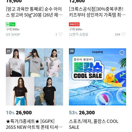
15,900
12,600
[망고 과육만 통째로] 순수 아이
[크록스공식점]30%중복쿠폰!
스 망고바 50g*20봉 (26년 제
키즈부터 성인까지 가족템 최대
조)
혜택가 찬스
구매
구매
999+
999+
GS SHOP
11번가 쇼킹딜
1
244
21
22
10
26,900
53
26,300
%
%
★특가/5종세트★ [GGPX]
스포츠/레저, 풀캉스 COOL
26SS NEW 아트웍 폰테 티셔츠
SALE