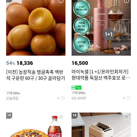
54
18,336
16,500
%
마이녹셀 [1 +1/온라인최저가]
[이천] 농장직송 탱글촉촉 맥반
현대약품 독일산 맥주효모 로즈
석 구운란 60구 / 30구 골라담기
PDRN 탈모샴푸 대용량
1000ml (정가 100,000원)
구매
구매
999+
999+
GS SHOP
오늘의집
1
1
15
16