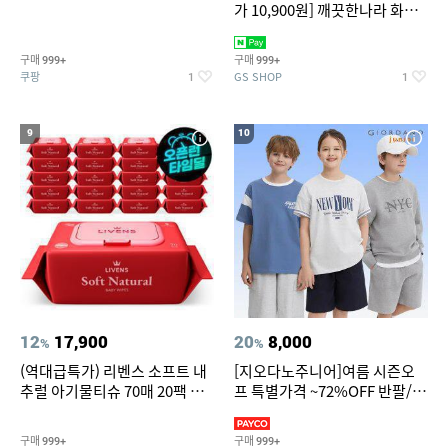
가 10,900원] 깨끗한나라 화장
지 허브가든 가드니아 27m 30
롤
구매
구매
999+
999+
쿠팡
GS SHOP
1
1
9
10
12
17,900
20
8,000
%
%
(역대급특가) 리벤스 소프트 내
[지오다노주니어]여름 시즌오
추럴 아기물티슈 70매 20팩 캡
프 특별가격 ~72%OFF 반팔/반
형 / 70gsm 고평량
바지/기능성 등
구매
구매
999+
999+