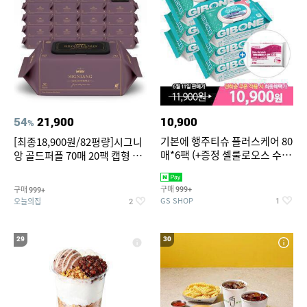
54
21,900
10,900
%
기본에 행주티슈 플러스케어 80
[최종18,900원/82평량]시그니
매*6팩 (+증정 셀룰로오스 수세
앙 골드퍼플 70매 20팩 캡형 아
미 2매)
기물티슈
구매
구매
999+
999+
GS SHOP
오늘의집
1
2
29
30