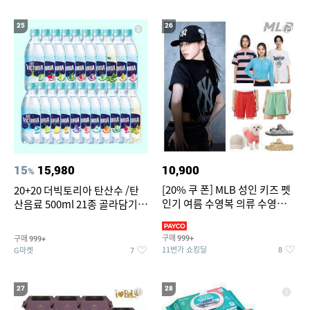
25
26
15
15,980
10,900
%
[20% 쿠 폰] MLB 성인 키즈 펫
20+20 더빅토리아 탄산수 /탄
인기 여름 수영복 의류 수영복
산음료 500ml 21종 골라담기
슈즈 베스트 제품 파격전
(총 2박스/분리배송)
구매
구매
999+
999+
11번가 쇼킹딜
G마켓
8
7
27
28