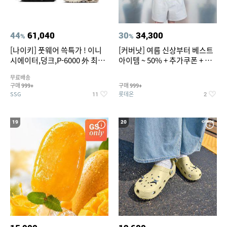
44
61,040
30
34,300
%
%
[나이키] 풋웨어 쓱특가 ! 이니
[커버낫] 여름 신상부터 베스트
시에이터,덩크,P-6000 外 최대
아이템 ~ 50% + 추가쿠폰 + 카
~50% SALE
드혜택
무료배송
구매
구매
999+
999+
SSG
롯데온
11
2
19
20