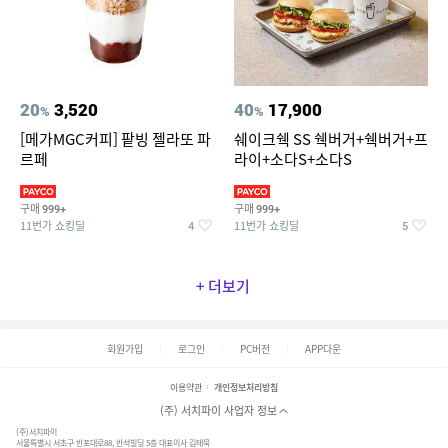
20
3,520
40
17,900
%
%
[메가MGC커피] 팥빙 젤라또 파
쉐이크쉑 SS 쉑버거+쉑버거+프
르페
라이+소다S+소다S
구매
구매
999+
999+
11번가 쇼킹딜
11번가 쇼킹딜
4
5
+ 더보기
회원가입
로그인
PC버전
APP다운
이용약관
개인정보처리방침
(주) 서치파이 사업자 정보
(주)서치파이
서울특별시 서초구 반포대로88, 반석빌딩 5층 대표이사 김태묵