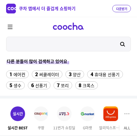
쿠차 앱에서 더 즐겁게 쇼핑하기
다운받기
다른 분들이 많이 검색하고 있어요
1
2
3
4
에어컨
써큘레이터
양산
휴대용 선풍기
5
6
7
8
생수
선풍기
쪼리
크록스
9
김해 롯데워터파크 종일권
10
11
시마노 플레이즈 4000전동릴
실외기없는 에어컨
실시간
12
13
14
생리팬티
백골뱅이
수향미쌀10kg
실시간 BEST
쿠팡
11번가 쇼킹딜
G마켓
알리익스프레스
ALL
하이
15
16
17
열무김치
논가스 용접기 중고
g7