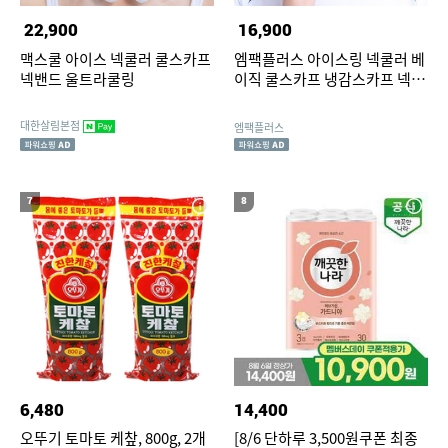
22,900
16,900
맥스쿨 아이스 넥쿨러 쿨스카프
엠팩플러스 아이스링 넥쿨러 베
넥밴드 울트라쿨링
이직 쿨스카프 냉감스카프 넥쿨
링튜브 아이스넥밴드 이용대링
대한살림본점
엠팩플러스
7
8
6,480
14,400
오뚜기 토마토 케챂, 800g, 2개
[8/6 단하루 3,500원쿠폰 최종