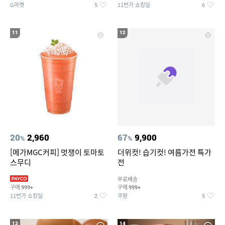
G마켓
11번가 쇼킹딜
5
6
11
12
20
2,960
67
9,900
%
%
[메가MGC커피] 멋쟁이 토마토
더위컷! 습기컷! 여름가전 특가
스무디
전
무료배송
구매
구매
999+
999+
11번가 쇼킹딜
쿠팡
2
5
13
14