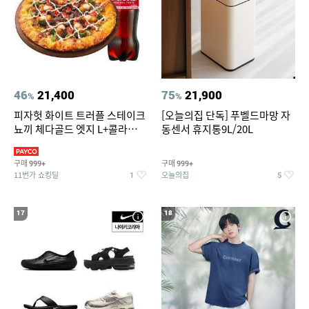
46
21,400
75
21,900
%
%
피자헛 화이트 트러플 스테이크
[오늘의집 단독] 푸벨드마망 자
뇨끼 체다골드 엣지 L+콜라
동센서 휴지통9L/20L
1.25L
구매
구매
999+
999+
11번가 쇼킹딜
오늘의집
1
5
17
18