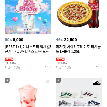
60
8,000
46
22,500
%
%
[BEST 1+1]이니스프리 빅세일!
피자헛 베이컨포테이토 리치골
선케어/클렌징/마스크/핸드크
드 L+콜라 1.25L
림/레티놀/PDRN/비타C/그린
구매
구매
999+
999+
11번가 쇼킹딜
11번가 쇼킹딜
3
7
5
6