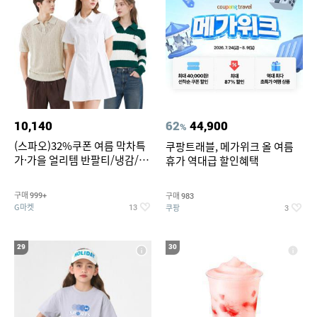
10,140
62
44,900
%
(스파오)32%쿠폰 여름 막차특
쿠팡트래블, 메가위크 올 여름
가·가을 얼리템 반팔티/냉감/반
휴가 역대급 할인혜택
바지/린넨/맨투맨/슬랙스/가디
건 외 ~74%OFF
구매
구매
999+
983
G마켓
쿠팡
13
3
29
30