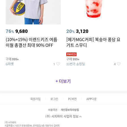
76
9,680
20
3,120
%
%
(10%+15%) 이랜드키즈 여름
[메가MGC커피] 복숭아 퐁당 요
이월 총결산 최대 90% OFF
거트 스무디
구매
구매
999+
999+
G마켓
11번가 쇼킹딜
1
4
+ 더보기
회원가입
로그인
PC버전
APP다운
이용약관
개인정보처리방침
(주) 서치파이 사업자 정보
(주)서치파이
서울특별시 서초구 반포대로88, 반석빌딩 5층 대표이사 김태묵