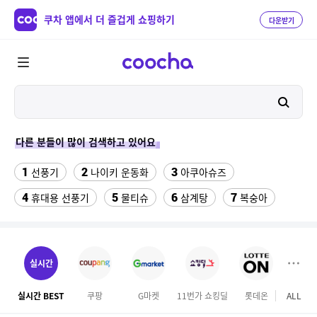
쿠차 앱에서 더 즐겁게 쇼핑하기
다운받기
다른 분들이 많이 검색하고 있어요
1
2
3
선풍기
나이키 운동화
아쿠아슈즈
4
5
6
7
휴대용 선풍기
물티슈
삼계탕
복숭아
8
이동식 에어컨
9
ESSECORE KLEVV DDR4-3200 CL22 파인인포 (16GB)
실시간
10
11
팔찌부자재
다이소C타입 to HDMI 미러링 케이블
실시간 BEST
쿠팡
G마켓
11번가 쇼킹딜
롯데온
ALL
SS
12
13
14
forever21
수향미쌀10kg특등급
uhd-65f