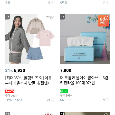
쿠팡
G마켓
5
7
11
12
31
6,930
7,900
%
더 도톰한 올데이 뽑아쓰는 3겹
[최대35%][폴햄키즈 외] 여름
키친타올 100매 9개입
부터 가을까지 반팔티/린넨/맨
투맨/가디건/팬츠 외 100종
구매
구매
999+
999+
GS SHOP
11번가 쇼킹딜
9
29
13
14