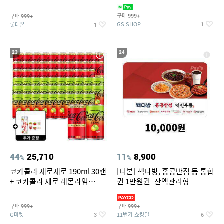
집안 실내 담배 냄새 제거
맥반석계란 HACCP 햇썹 인증
구매
구매
999+
999+
GS SHOP
롯데온
1
1
23
24
44
25,710
11
8,900
%
%
코카콜라 제로제로 190ml 30캔
[더본] 빽다방, 홍콩반점 등 통합
+ 코카콜라 제로 레몬라임
권 1만원권_잔액관리형
190ml 30캔 + (증정) 콜드컵+스
티커 세트
구매
구매
999+
999+
G마켓
11번가 쇼킹딜
3
6