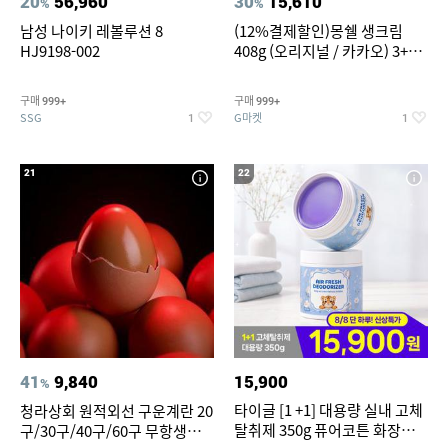
20
56,960
30
15,610
%
%
남성 나이키 레볼루션 8
(12%결제할인)몽쉘 생크림
HJ9198-002
408g (오리지널 / 카카오) 3+1
개
구매
구매
999+
999+
SSG
G마켓
1
1
21
22
41
9,840
15,900
%
타이글 [1 +1] 대용량 실내 고체
청라상회 원적외선 구운계란 20
탈취제 350g 퓨어코튼 화장실
구/30구/40구/60구 무항생제