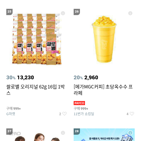
25
26
30
13,230
20
2,960
%
%
쌀로별 오리지널 62g 16입 1박
[메가MGC커피] 초당옥수수 프
스
라페
구매
구매
999+
999+
G마켓
11번가 쇼킹딜
2
4
27
28