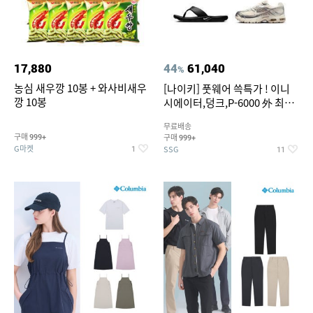
17,880
44
61,040
%
농심 새우깡 10봉 + 와사비새우
[나이키] 풋웨어 쓱특가 ! 이니
깡 10봉
시에이터,덩크,P-6000 外 최대
~50% SALE
무료배송
구매
구매
999+
999+
G마켓
SSG
1
11