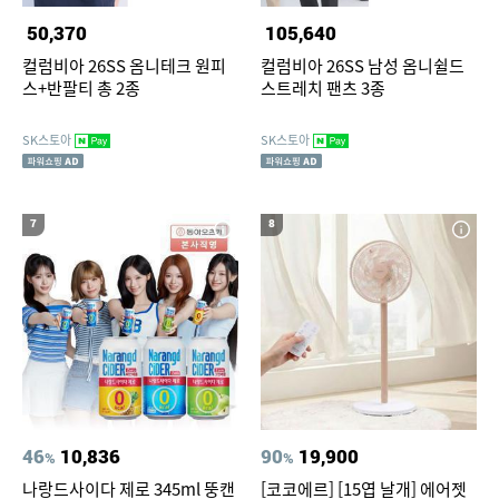
50,370
105,640
컬럼비아 26SS 옴니테크 원피
컬럼비아 26SS 남성 옴니쉴드
스+반팔티 총 2종
스트레치 팬츠 3종
SK스토아
SK스토아
7
8
46
10,836
90
19,900
%
%
나랑드사이다 제로 345ml 뚱캔
[코코에르] [15엽 날개] 에어젯