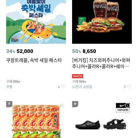
34
52,000
50
8,650
%
%
쿠팡트래블, 숙박 세일 페스타
[버거킹] 치즈와퍼주니어+와퍼
주니어+콜라R+콜라R+쉐이킹
프라이 스윗어니언
구매
구매
999+
999+
쿠팡
11번가 쇼킹딜
6
9
5
6