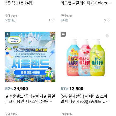
3종 택 1 (총 24입)
리모컨 써큘레이터 (3 Colors
택1)
구매
구매
999+
999+
오늘의집
롯데온
1
5
9
10
52
24,900
57
12,900
%
%
★서울랜드/공식판매처★ 종일
(5% 결제할인) 해피바스 스마
파크 이용권_대/소인,주중/주
일 바디워시900g 3종세트 유
말 공통
자/체리/자몽
구매
구매
999+
999+