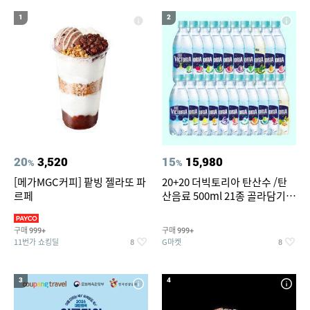
15
16
침대 매트리스 퀸
창문형 에어컨
1
2
17
18
갤럭시 탭 A 101 2019 케이스
베스킨라빈스
19
나노 게르마늄 의료기 침대
20
갤럭시탭 s6lite 정품키보드케이스
20
3,520
15
15,980
%
%
[메가MGC커피] 팥빙 젤라또 파
20+20 더빅토리아 탄산수 /탄
르페
산음료 500ml 21종 골라담기
(총 2박스/분리배송)
구매
구매
999+
999+
11번가 쇼킹딜
G마켓
8
8
3
4