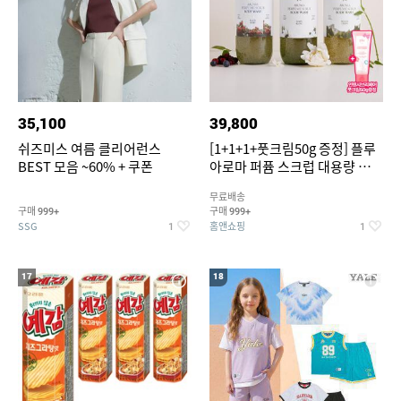
35,100
39,800
쉬즈미스 여름 클리어런스
[1+1+1+풋크림50g 증정] 플루
BEST 모음 ~60% + 쿠폰
아로마 퍼퓸 스크럽 대용량 바디
워시 1000ml
무료배송
구매
구매
999+
999+
SSG
홈앤쇼핑
1
1
17
18