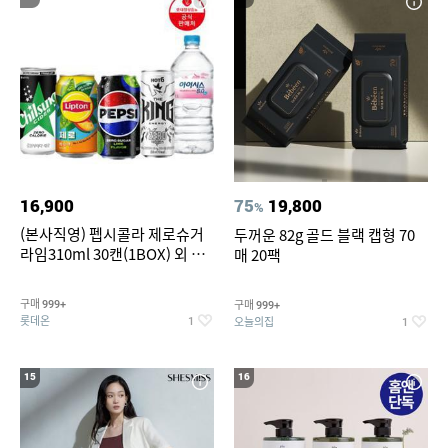
16,900
75
19,800
%
(본사직영) 펩시콜라 제로슈거
두꺼운 82g 골드 블랙 캡형 70
라임310ml 30캔(1BOX) 외 롯
매 20팩
데칠성BEST
구매
구매
999+
999+
롯데온
오늘의집
1
1
15
16