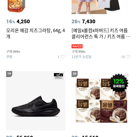
16
4,250
26
7,430
%
%
오리온 예감 치즈그라탕, 64g, 4
[예일x볼컴x하버드] 키즈 여름
개
클리어런스 특 가 / 키즈 여름 수
영복 반팔티 반바지 스
구매
구매
999+
999+
쿠팡
11번가 쇼킹딜
1
12
19
20