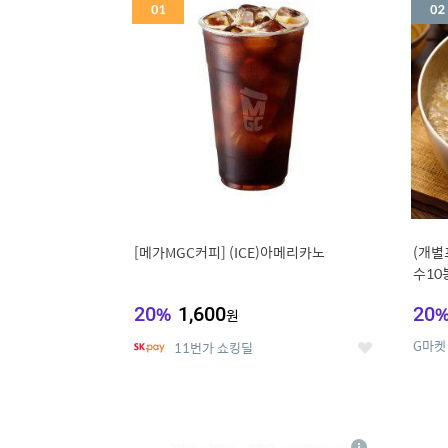
세
[메가MGC커피] (ICE)아메리카노
(개별
수10
냉면
20
%
1,600
20
원
G마켓
11번가 쇼킹딜
좋
아
요
5
6