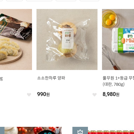
g
소소한하루 양파
풀무원 1+등급 무
(대란, 780g)
990
원
8,980
원
좋
좋
아
아
요
요
3
상