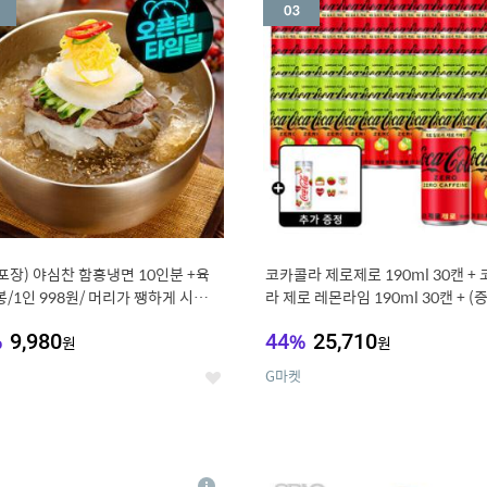
세
포장) 야심찬 함흥냉면 10인분 +육
코카콜라 제로제로 190ml 30캔 +
봉/1인 998원/ 머리가 쨍하게 시원한
라 제로 레몬라임 190ml 30캔 + (
드컵+스티커 세트
%
9,980
44
%
25,710
원
원
G마켓
좋
아
요
7