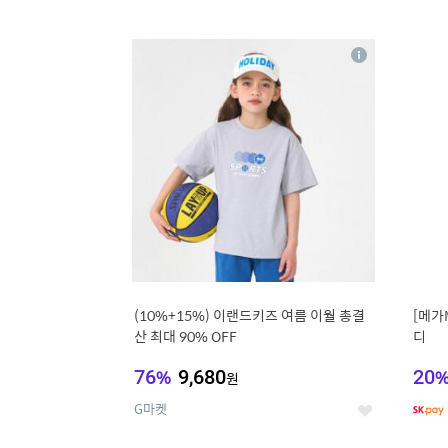
9
1
상
세
(10%+15%) 이랜드키즈 여름 이월 총결
[메가
산 최대 90% OFF
디
76
%
9,680
20
원
G마켓
좋
아
요