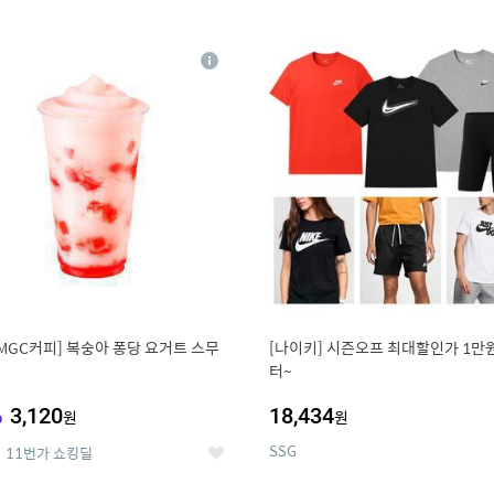
0
11
상
세
MGC커피] 복숭아 퐁당 요거트 스무
[나이키] 시즌오프 최대할인가 1만
터~
%
3,120
18,434
원
원
SSG
11번가 쇼킹딜
좋
아
요