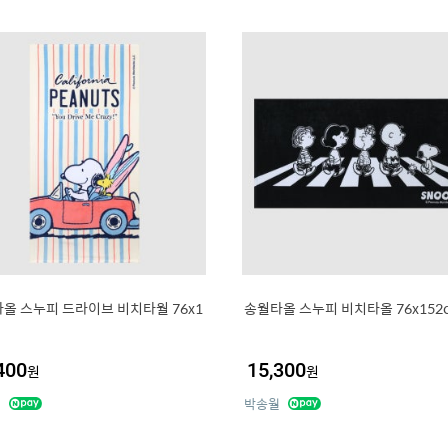
올 스누피 드라이브 비치타월 76x1
송월타올 스누피 비치타올 76x152
m
400
15,300
원
원
월
박송월