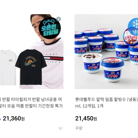
4
15
상
세
 반팔 타미힐피거 반팔 남녀공용 여
롯데웰푸드 찰떡 일품 팥빙수 (냉동),
팔티 모음 여름 반팔티 기간한정 특가
ml, 12개입, 1개
%
21,360
21,450
원
원
쿠팡
좋
아