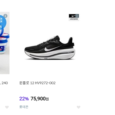
16
상
상
세
세
 240
윈플로 12 HV9272-002
22
%
75,900
원
롯데온
좋
좋
아
아