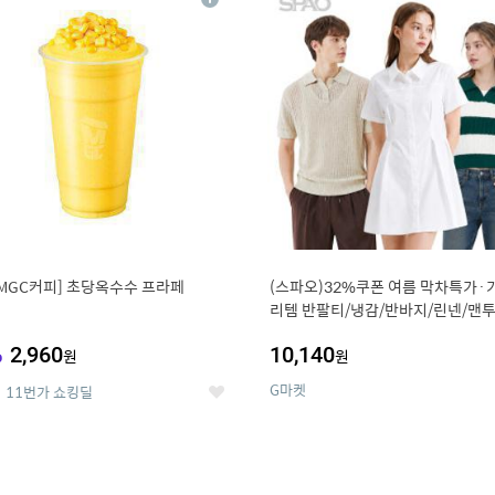
상
세
MGC커피] 초당옥수수 프라페
(스파오)32%쿠폰 여름 막차특가·
리템 반팔티/냉감/반바지/린넨/맨투
랙스/가디건 외 ~74%OFF
%
2,960
10,140
원
원
G마켓
11번가 쇼킹딜
좋
아
요