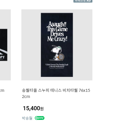
cm
송월타올 스누피 테니스 비치타월 76x15
2cm
15,400
원
박송월