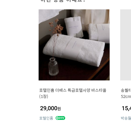
호텔인홈 더배스 특급호텔사양 바스타올
송월타
(1장)
52c
29,000
15,
원
호텔인홈
박송