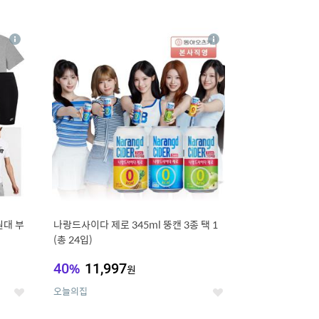
12
상
상
세
세
원대 부
나랑드사이다 제로 345ml 뚱캔 3종 택 1
(총 24입)
40
%
11,997
원
오늘의집
좋
좋
아
아
요
요