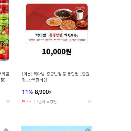
세
세
 코카콜
[더본] 빽다방, 홍콩반점 등 통합권 1만원
증정) 콜
권_잔액관리형
11
%
8,900
원
11번가 쇼킹딜
좋
좋
아
아
요
요
8