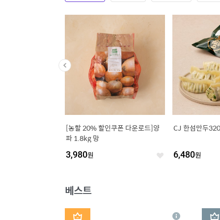
미 냉면육수 300g
[농할 20% 할인쿠폰 다운로드]양
CJ 한섬만두320
파 1.8kg 망
3,980
원
6,480
원
좋
좋
아
아
요
요
베스트
1
2
상