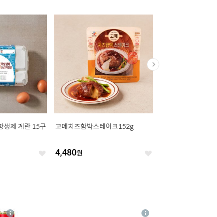
항생제 계란 15구
고메치즈함박스테이크152g
수향미 골든퀸3호 쌀 1
종 상등급
4,480
원
47,090
원
좋
좋
아
아
요
요
4
상
상