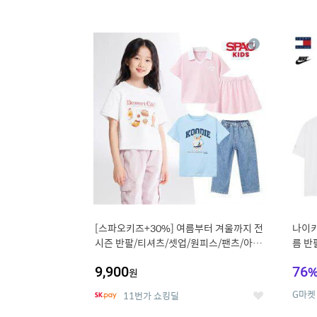
13
1
상
세
[스파오키즈+30%] 여름부터 겨울까지 전
나이키
시즌 반팔/티셔츠/셋업/원피스/팬츠/아우
름 반
트 外
9,900
76
원
G마켓
11번가 쇼킹딜
좋
아