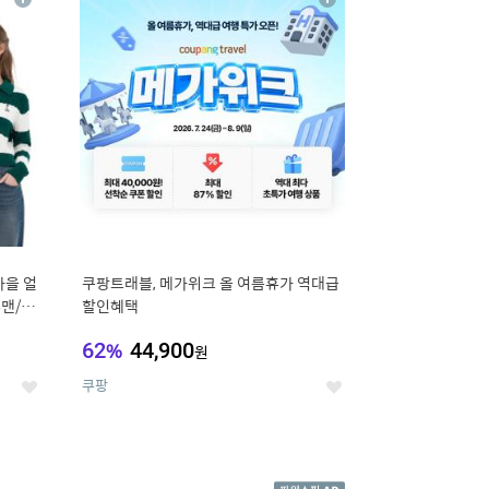
상
상
세
세
가을 얼
쿠팡트래블, 메가위크 올 여름휴가 역대급
맨/슬
할인혜택
62
%
44,900
원
쿠팡
좋
좋
아
아
요
요