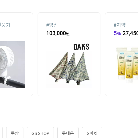
선풍기
#
양산
#
치약
103,000
원
5
%
27,45
쿠팡
GS SHOP
롯데온
G마켓