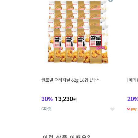
상
세
쌀로별 오리지널 62g 16입 1박스
[메가
30
%
13,230
20
원
G마켓
좋
아
요
이런 상품 어때요?