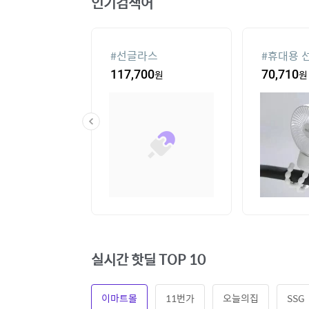
인기검색어
컨
#
선글라스
#
휴대용 
20
원
117,700
원
70,710
원
실시간 핫딜 TOP 10
이마트몰
11번가
오늘의집
SSG