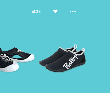
좋
더
로그인
아
보
요
기