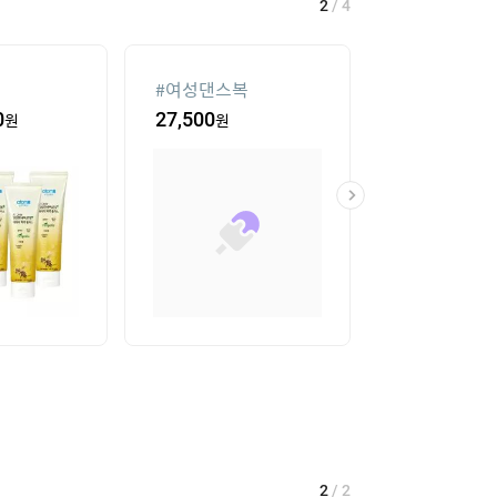
2
/
4
#
여성댄스복
#
가정용 인형
0
원
27,500
원
435,400
원
2
/
2