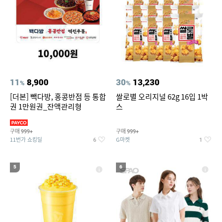
11
8,900
30
13,230
%
%
[더본] 빽다방, 홍콩반점 등 통합
쌀로별 오리지널 62g 16입 1박
권 1만원권_잔액관리형
스
구매
구매
999+
999+
11번가 쇼킹딜
G마켓
6
1
5
6