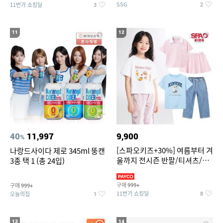
SSG
11번가 쇼킹딜
2
3
11
12
40
11,997
9,900
%
[스파오키즈+30%] 여름부터 겨
나랑드사이다 제로 345ml 뚱캔
울까지 전시즌 반팔/티셔츠/셋
3종 택 1 (총 24입)
업/원피스/팬츠/아우트 外
구매
구매
999+
999+
11번가 쇼킹딜
오늘의집
8
1
13
14