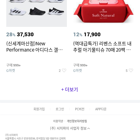
28
37,530
12
17,900
%
%
(신세계마산점)New
(역대급특가) 리벤스 소프트 내
Performance 아디다스 갤럭시
추럴 아기물티슈 70매 20팩 캡
런 7종 택 1
형 / 70gsm 고평량
구매
구매
999+
999+
G마켓
G마켓
2
5
+ 더보기
회원가입
로그인
PC버전
APP다운
이용약관
개인정보처리방침
(주) 서치파이 사업자 정보
(주)서치파이
서울특별시 서초구 반포대로88, 반석빌딩 5층 대표이사 김태묵