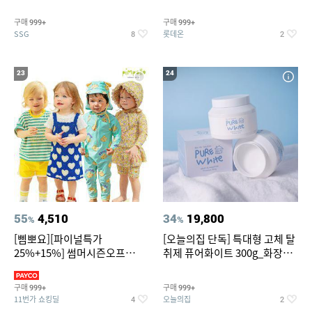
~
트아메리카노/헤이즐넛)
구매
구매
999+
999+
SSG
롯데온
8
2
23
24
55
4,510
34
19,800
%
%
[삠뽀요][파이널특가
[오늘의집 단독] 특대형 고체 탈
25%+15%] 썸머시즌오프
취제 퓨어화이트 300g_화장실
3,390원~/상하복/래쉬가드/수
탈취제 담배냄새제거 거실탈취
영복/티셔츠/
구매
구매
999+
999+
11번가 쇼킹딜
오늘의집
4
2