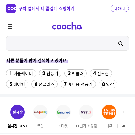
쿠차 앱에서 더 즐겁게 쇼핑하기
다운받기
다른 분들이 많이 검색하고 있어요
1
2
3
4
써큘레이터
선풍기
넥쿨러
선크림
5
6
7
8
에어컨
선글라스
휴대용 선풍기
양산
9
10
실외기없는 에어컨
수향미쌀10kg특등급
11
12
13
수향미쌀10kg
아쿠아슈즈
라이딩장갑
실시간
14
15
풍기인견바지
메가커피
실시간 BEST
쿠팡
G마켓
11번가 쇼킹딜
테무
ALL
마이리
16
17
성인용세발자전거중고
프라스틱서랍장