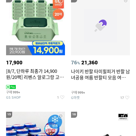
17,900
76
21,360
%
[8/7, 단하루 최종가 14,900
나이키 반팔 타미힐피거 반팔 남
원/20팩] 리벤스 알로그랑 고평
녀공용 여름 반팔티 모음 여름
량 물티슈 70매x20팩
반팔티 기간한정 특가
구매
구매
999+
999+
GS SHOP
G마켓
1
17
15
16