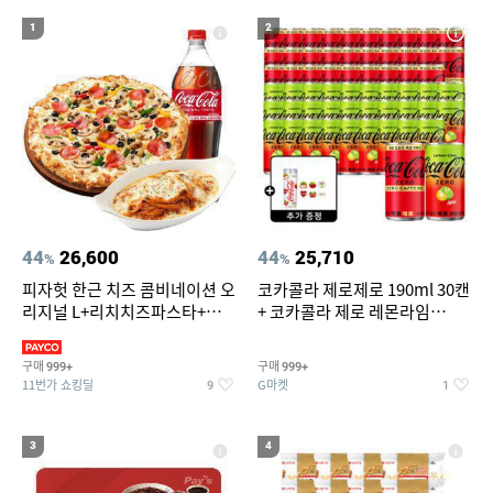
18
19
위닉스 dn3e170 lwk
벤츠S용품
1
2
20
미니인형뽑기기계
44
26,600
44
25,710
%
%
피자헛 한근 치즈 콤비네이션 오
코카콜라 제로제로 190ml 30캔
리지널 L+리치치즈파스타+콜
+ 코카콜라 제로 레몬라임
라 1.25L
190ml 30캔 + (증정) 콜드컵+스
티커 세트
구매
구매
999+
999+
11번가 쇼킹딜
G마켓
9
1
3
4