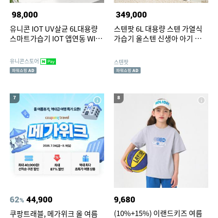
98,000
349,000
유니콘 IOT UV살균 6L대용량
스텐팟 6L 대용량 스텐 가열식
스마트가습기 IOT 앱연동 WIFI
가습기 올스텐 신생아 아기 가습
어플연동 리모컨지원 TL-
기 화이트
HM60V
유니콘스토어
스텐팟
7
8
62
44,900
9,680
%
(10%+15%) 이랜드키즈 여름
쿠팡트래블, 메가위크 올 여름