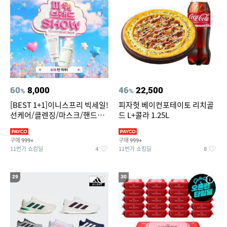
60
8,000
46
22,500
%
%
[BEST 1+1]이니스프리 빅세일!
피자헛 베이컨포테이토 리치골
선케어/클렌징/마스크/핸드크
드 L+콜라 1.25L
림/레티놀/PDRN/비타C/그린
구매
구매
999+
999+
11번가 쇼킹딜
11번가 쇼킹딜
4
8
29
30