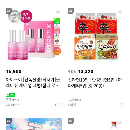
25
26
15,900
40
13,320
%
아이소이 [단독물량/최저가]블
신라면10입 +안성탕면5입 +짜
레미쉬 케어 업 세럼(잡티 로즈
파게티5입 (총 20봉)
세럼) 20ml 더블기획 (사용기한
2027-04-24)
구매
구매
999+
999+
GS SHOP
G마켓
1
5
27
28