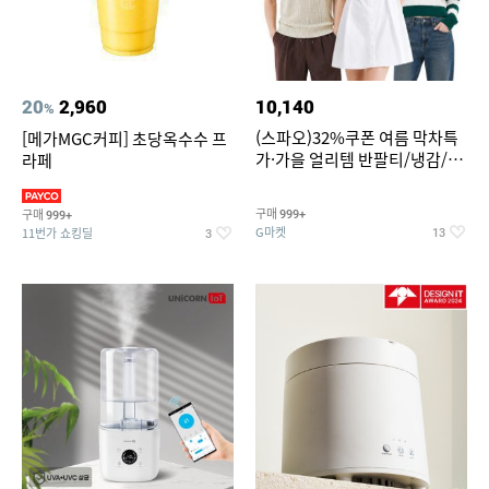
20
2,960
10,140
%
(스파오)32%쿠폰 여름 막차특
[메가MGC커피] 초당옥수수 프
가·가을 얼리템 반팔티/냉감/반
라페
바지/린넨/맨투맨/슬랙스/가디
건 외 ~74%OFF
구매
구매
999+
999+
G마켓
11번가 쇼킹딜
13
3