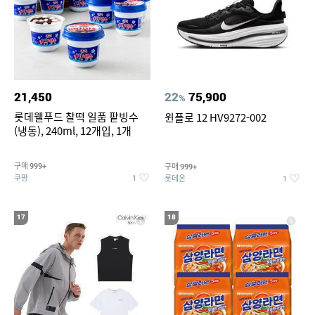
21,450
22
75,900
%
롯데웰푸드 찰떡 일품 팥빙수
윈플로 12 HV9272-002
(냉동), 240ml, 12개입, 1개
구매
구매
999+
999+
쿠팡
롯데온
1
1
17
18