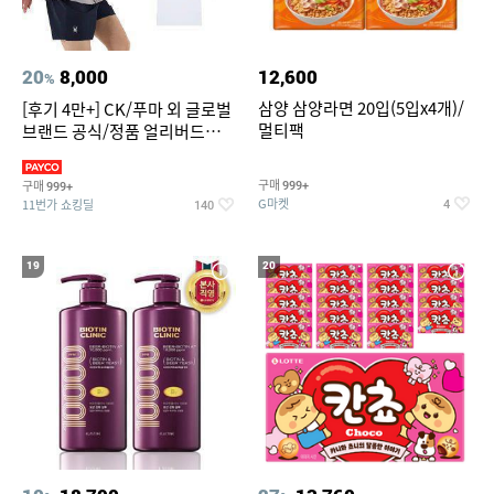
20
8,000
12,600
%
삼양 삼양라면 20입(5입x4개)/
[후기 4만+] CK/푸마 외 글로벌
멀티팩
브랜드 공식/정품 얼리버드
~94%
구매
구매
999+
999+
G마켓
11번가 쇼킹딜
4
140
19
20