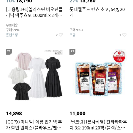
10
18,790
27
13,760
%
%
[대용량1+1]엘라스틴 비오틴클
롯데웰푸드 칸쵸 초코, 54g, 20
리닉 맥주효모 1000ml x 2개
개
(샴푸/컨디셔너 택1)
무료배송
구매
구매
999+
999+
홈앤쇼핑
쿠팡
2
1
21
22
14,898
11,000
[GGPX/미니멈] 여름 인기템 추
[딜크릿] (본사직영) 칸타타파우
가 할인 원피스/블라우스/팬츠
치 3종 190ml 20팩 (블랙/스위