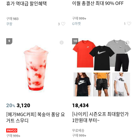
이월 총결산 최대 90% OFF
휴가 역대급 할인혜택
구매
구매
999+
983
G마켓
쿠팡
1
3
9
10
20
3,120
18,434
%
[나이키] 시즌오프 최대할인가
[메가MGC커피] 복숭아 퐁당 요
1만원대 부터~
거트 스무디
무료배송
구매
구매
999+
999+