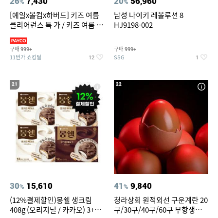
26
7,430
20
56,960
%
%
[예일x볼컴x하버드] 키즈 여름
남성 나이키 레볼루션 8
클리어런스 특 가 / 키즈 여름 수
HJ9198-002
영복 반팔티 반바지 스
구매
구매
999+
999+
11번가 쇼킹딜
SSG
12
1
21
22
30
15,610
41
9,840
%
%
(12%결제할인)몽쉘 생크림
청라상회 원적외선 구운계란 20
408g (오리지널 / 카카오) 3+1
구/30구/40구/60구 무항생제