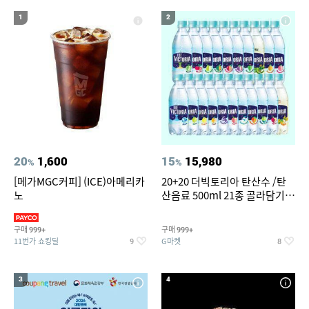
13
휠라 남성 여름트레이닝복 세트
1
2
14
나노 게르마늄 의료기 침대
15
갤럭시 탭 A 101 2019 케이스
16
갤럭시탭 s6lite 정품키보드케이스
17
18
베트남 G7 블랙커피 2g x 200개입 +
포켓몬 카드
19
아이더 남성 등산바지 이월 여름
20
갤럭시탭 s6lite 젤리키보드케이스
20
1,600
15
15,980
%
%
[메가MGC커피] (ICE)아메리카
20+20 더빅토리아 탄산수 /탄
노
산음료 500ml 21종 골라담기
(총 2박스/분리배송)
구매
구매
999+
999+
11번가 쇼킹딜
G마켓
9
8
3
4