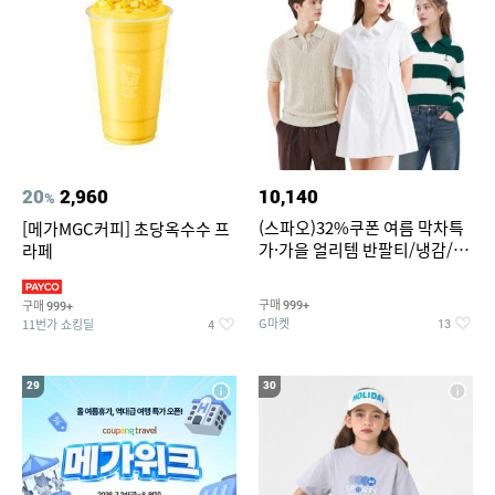
20
2,960
10,140
%
(스파오)32%쿠폰 여름 막차특
[메가MGC커피] 초당옥수수 프
가·가을 얼리템 반팔티/냉감/반
라페
바지/린넨/맨투맨/슬랙스/가디
건 외 ~74%OFF
구매
구매
999+
999+
G마켓
11번가 쇼킹딜
13
4
29
30