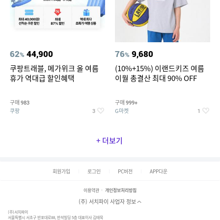
62
44,900
76
9,680
%
%
쿠팡트래블, 메가위크 올 여름
(10%+15%) 이랜드키즈 여름
휴가 역대급 할인혜택
이월 총결산 최대 90% OFF
구매
구매
983
999+
쿠팡
G마켓
3
1
+ 더보기
회원가입
로그인
PC버전
APP다운
이용약관
개인정보처리방침
(주) 서치파이 사업자 정보
(주)서치파이
서울특별시 서초구 반포대로88, 반석빌딩 5층 대표이사 김태묵