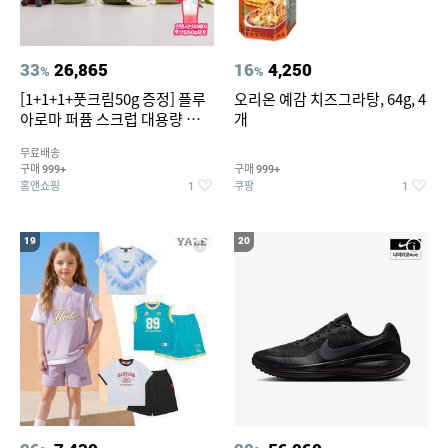
33
26,865
16
4,250
%
%
[1+1+1+풋크림50g 증정] 플루
오리온 예감 치즈그라탕, 64g, 4
아로마 퍼퓸 스크럽 대용량 바디
개
워시 1000ml
무료배송
구매
구매
999+
999+
홈앤쇼핑
쿠팡
1
1
19
20