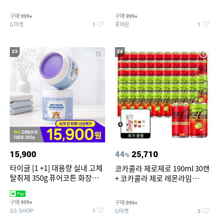
개
맥반석계란 HACCP 햇썹 인증
구매
구매
999+
999+
G마켓
롯데온
1
1
23
24
15,900
44
25,710
%
타이글 [1 +1] 대용량 실내 고체
코카콜라 제로제로 190ml 30캔
탈취제 350g 퓨어코튼 화장실
+ 코카콜라 제로 레몬라임
집안 실내 담배 냄새 제거
190ml 30캔 + (증정) 콜드컵+스
티커 세트
구매
구매
999+
999+
GS SHOP
G마켓
1
3