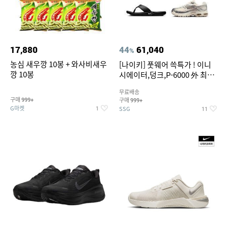
17,880
44
61,040
%
농심 새우깡 10봉 + 와사비새우
[나이키] 풋웨어 쓱특가 ! 이니
깡 10봉
시에이터,덩크,P-6000 外 최대
~50% SALE
무료배송
구매
구매
999+
999+
G마켓
SSG
1
11