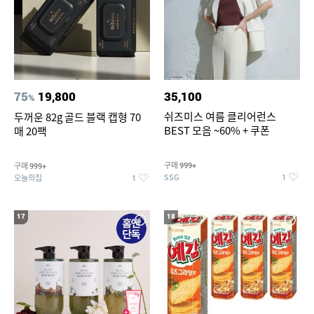
75
19,800
35,100
%
쉬즈미스 여름 클리어런스
두꺼운 82g 골드 블랙 캡형 70
BEST 모음 ~60% + 쿠폰
매 20팩
구매
구매
999+
999+
SSG
오늘의집
1
1
17
18