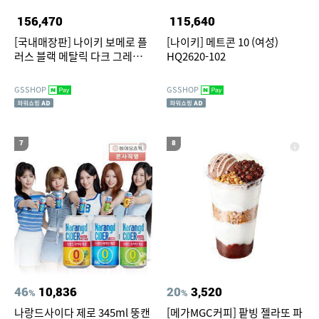
156,470
115,640
[국내매장판] 나이키 보메로 플
[나이키] 메트콘 10 (여성)
러스 블랙 메탈릭 다크 그레이
HQ2620-102
HV8150-003
GSSHOP
GSSHOP
7
8
46
10,836
20
3,520
%
%
나랑드사이다 제로 345ml 뚱캔
[메가MGC커피] 팥빙 젤라또 파