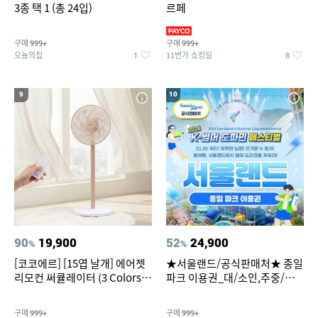
3종 택 1 (총 24입)
르페
구매
구매
999+
999+
오늘의집
11번가 쇼킹딜
1
8
9
10
90
19,900
52
24,900
%
%
[코코에르] [15엽 날개] 에어젯
★서울랜드/공식판매처★ 종일
리모컨 써큘레이터 (3 Colors
파크 이용권_대/소인,주중/주
택1)
말 공통
구매
구매
999+
999+