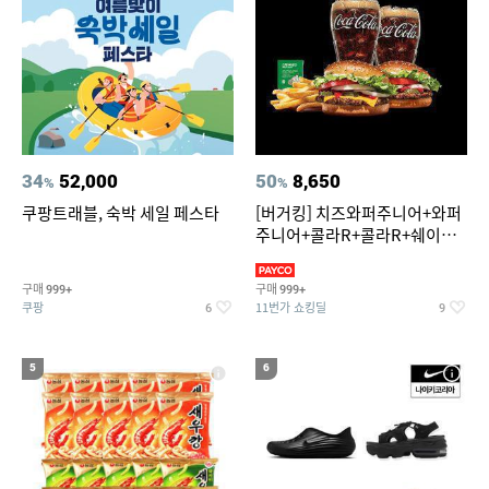
34
52,000
50
8,650
%
%
쿠팡트래블, 숙박 세일 페스타
[버거킹] 치즈와퍼주니어+와퍼
주니어+콜라R+콜라R+쉐이킹
프라이 스윗어니언
구매
구매
999+
999+
쿠팡
11번가 쇼킹딜
6
9
5
6