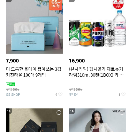
7,900
16,900
더 도톰한 올데이 뽑아쓰는 3겹
(본사직영) 펩시콜라 제로슈거
키친타올 100매 9개입
라임310ml 30캔(1BOX) 외 롯
데칠성BEST
구매
구매
999+
999+
GS SHOP
롯데온
9
1
15
16