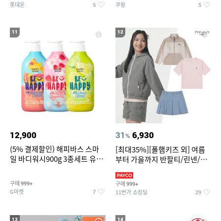
롯데온
쿠팡
5
5
11
12
12,900
31
6,930
%
(5% 결제할인) 해피바스 스마
[최대35%][폴햄키즈 외] 여름
일 바디워시900g 3종세트 유
부터 가을까지 반팔티/린넨/맨
자/체리/자몽
투맨/가디건/팬츠 외 100종
구매
구매
999+
999+
G마켓
11번가 쇼킹딜
7
29
13
14