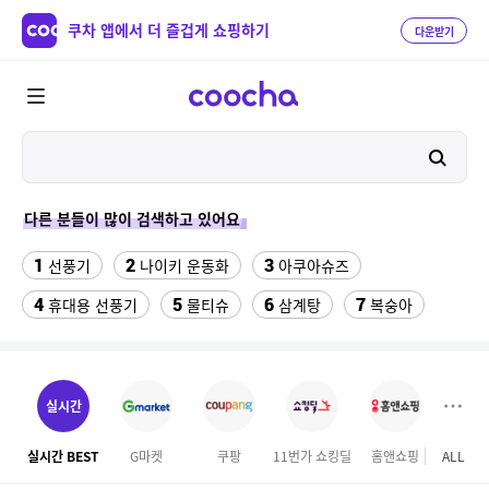
쿠차 앱에서 더 즐겁게 쇼핑하기
다운받기
다른 분들이 많이 검색하고 있어요
1
2
3
선풍기
나이키 운동화
아쿠아슈즈
4
5
6
7
휴대용 선풍기
물티슈
삼계탕
복숭아
8
9
이동식 에어컨
다이소C타입 to HDMI 미러링 케이블
10
자동차 전화번호
실시간
11
삼성갤럭시북프로, 32gb, win11포함
실시간 BEST
G마켓
쿠팡
11번가 쇼킹딜
홈앤쇼핑
ALL
SS
12
아이폰xr 실리콘케이스