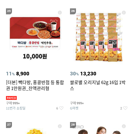
25
26
11
8,900
30
13,230
%
%
[더본] 빽다방, 홍콩반점 등 통합
쌀로별 오리지널 62g 16입 1박
권 1만원권_잔액관리형
스
구매
구매
999+
999+
11번가 쇼킹딜
G마켓
6
2
27
28