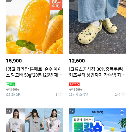
15,900
12,600
[망고 과육만 통째로] 순수 아이
[크록스공식점]30%중복쿠폰!
스 망고바 50g*20봉 (26년 제
키즈부터 성인까지 가족템 최대
조)
혜택가 찬스
구매
구매
999+
999+
GS SHOP
11번가 쇼킹딜
1
244
16
17