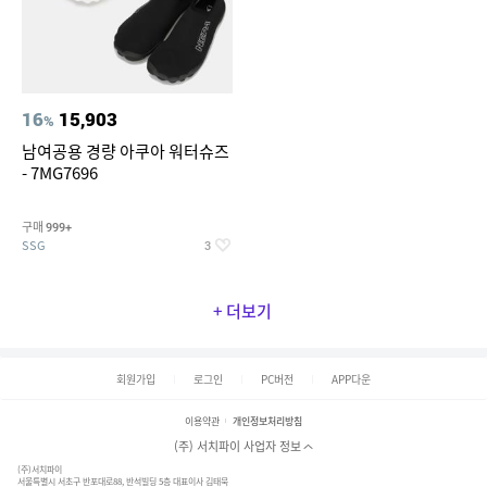
16
15,903
%
남여공용 경량 아쿠아 워터슈즈
- 7MG7696
구매
999+
SSG
3
+ 더보기
회원가입
로그인
PC버전
APP다운
이용약관
개인정보처리방침
(주) 서치파이 사업자 정보
(주)서치파이
서울특별시 서초구 반포대로88, 반석빌딩 5층 대표이사 김태묵