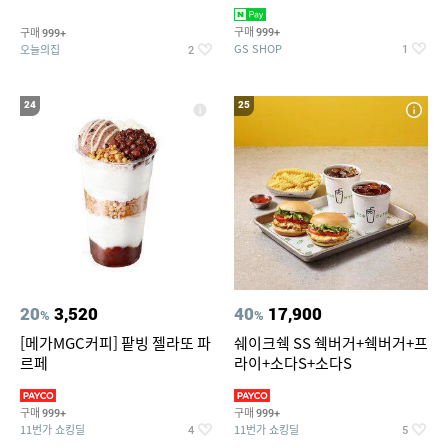
미 2매)
기물티슈
구매
구매
999+
999+
GS SHOP
오늘의집
1
2
24
25
20
3,520
40
17,900
%
%
[메가MGC커피] 팥빙 젤라또 파
쉐이크쉑 SS 쉑버거+쉑버거+프
르페
라이+소다S+소다S
구매
구매
999+
999+
11번가 쇼킹딜
11번가 쇼킹딜
4
5