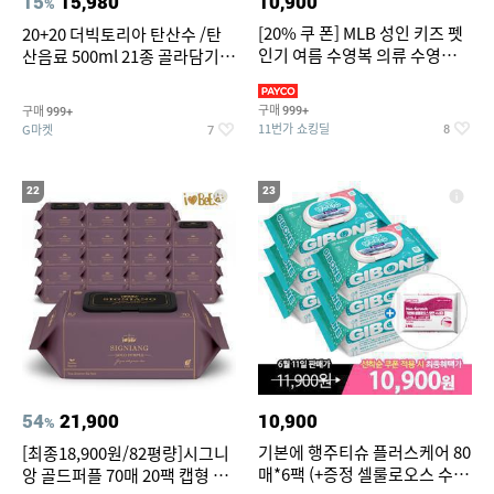
15
15,980
10,900
%
[20% 쿠 폰] MLB 성인 키즈 펫
20+20 더빅토리아 탄산수 /탄
인기 여름 수영복 의류 수영복
산음료 500ml 21종 골라담기
슈즈 베스트 제품 파격전
(총 2박스/분리배송)
구매
구매
999+
999+
11번가 쇼킹딜
G마켓
8
7
22
23
54
21,900
10,900
%
기본에 행주티슈 플러스케어 80
[최종18,900원/82평량]시그니
매*6팩 (+증정 셀룰로오스 수세
앙 골드퍼플 70매 20팩 캡형 아