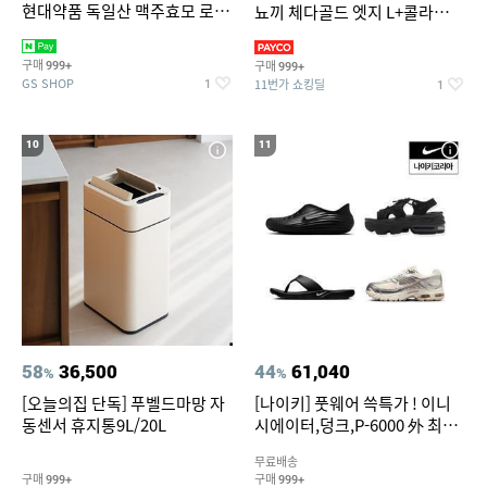
현대약품 독일산 맥주효모 로즈
뇨끼 체다골드 엣지 L+콜라
PDRN 탈모샴푸 대용량
1.25L
1000ml (정가 100,000원)
구매
구매
999+
999+
GS SHOP
11번가 쇼킹딜
1
1
10
11
58
36,500
44
61,040
%
%
[오늘의집 단독] 푸벨드마망 자
[나이키] 풋웨어 쓱특가 ! 이니
동센서 휴지통9L/20L
시에이터,덩크,P-6000 外 최대
~50% SALE
무료배송
구매
구매
999+
999+