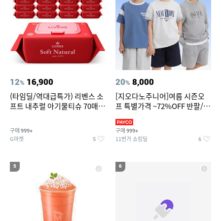
12
16,900
20
8,000
%
%
(타임딜/역대급특가) 리벤스 소
[지오다노주니어]여름 시즌오
프트 내추럴 아기물티슈 70매
프 특별가격 ~72%OFF 반팔/반
20팩 캡형 / 70gsm 고평량
바지/기능성 등
구매
구매
999+
999+
G마켓
11번가 쇼킹딜
5
6
5
6