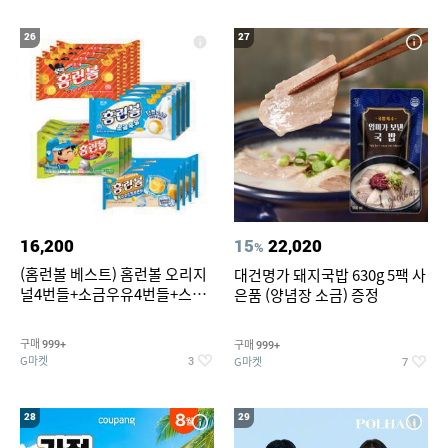
26
27
16,200
15
22,020
%
(홈런볼 베스트) 홈런볼 오리지
대건명가 돼지국밥 630g 5팩 사
널4번들+소금우유4번들+스윗
은품 (양념장 소금) 증정
커스타드4번들+옥수수 소프트
콘맛4번들
구매
구매
999+
999+
G마켓
G마켓
3
7
28
29