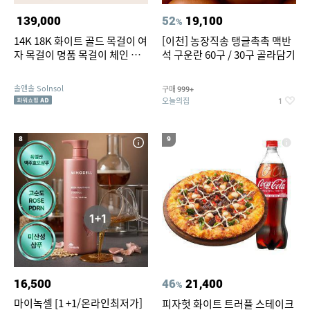
139,000
52
19,100
%
14K 18K 화이트 골드 목걸이 여
[이천] 농장직송 탱글촉촉 맥반
자 목걸이 명품 목걸이 체인 목
석 구운란 60구 / 30구 골라담기
걸이 줄 목걸이
솔앤솔 Solnsol
구매
999+
오늘의집
1
8
9
16,500
46
21,400
%
마이녹셀 [1 +1/온라인최저가]
피자헛 화이트 트러플 스테이크