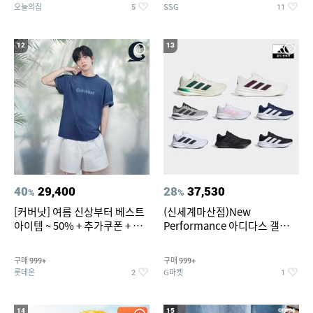
오늘의집
SSG
5
11
12
13
40
29,400
28
37,530
%
%
[커버낫] 여름 신상부터 베스트
(신세계마산점)New
아이템 ~ 50% + 추가쿠폰 + 카
Performance 아디다스 갤럭시
드혜택
런 7종 택 1
구매
구매
999+
999+
롯데온
G마켓
2
1
14
15