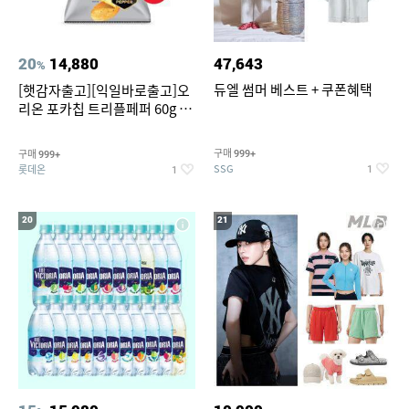
20
14,880
47,643
%
듀엘 썸머 베스트 + 쿠폰혜택
[햇감자출고][익일바로출고]오
리온 포카칩 트리플페퍼 60g 12
개
구매
구매
999+
999+
SSG
롯데온
1
1
20
21