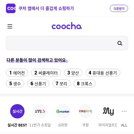
쿠차 앱에서 더 즐겁게 쇼핑하기
다운받기
다른 분들이 많이 검색하고 있어요
1
2
3
4
에어컨
써큘레이터
양산
휴대용 선풍기
5
6
7
8
생수
선풍기
쪼리
크록스
9
10
11
팔찌부자재
대형선풍기
우일인견
12
13
14
토마토
롯데월드
forever21
실시간
15
16
17
발한억제제
디오션 워터파크
잘풀리는집
실시간 BEST
11번가 쇼킹딜
G마켓
쿠팡
마이리얼트립
ALL
GS S
18
19
쿠쿠 전기압력밥솥 110v
올인클루시브