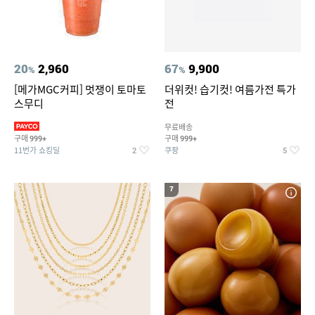
20
2,960
67
9,900
%
%
[메가MGC커피] 멋쟁이 토마토
더위컷! 습기컷! 여름가전 특가
스무디
전
무료배송
구매
구매
999+
999+
11번가 쇼킹딜
쿠팡
2
5
7