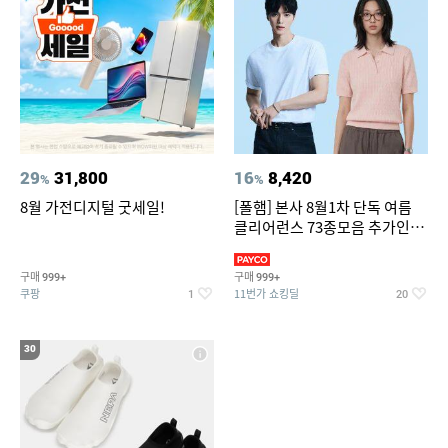
29
31,800
16
8,420
%
%
8월 가전디지털 굿세일!
[폴햄] 본사 8월1차 단독 여름
클리어런스 73종모음 추가인하
최대 83%OFF
구매
구매
999+
999+
쿠팡
11번가 쇼킹딜
1
20
30