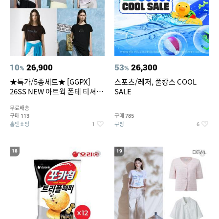
10
26,900
53
26,300
%
%
★특가/5종세트★ [GGPX]
스포츠/레저, 풀캉스 COOL
26SS NEW 아트웍 폰테 티셔츠
SALE
5종 GX262F0501TS
무료배송
구매
구매
113
785
홈앤쇼핑
쿠팡
1
6
18
19