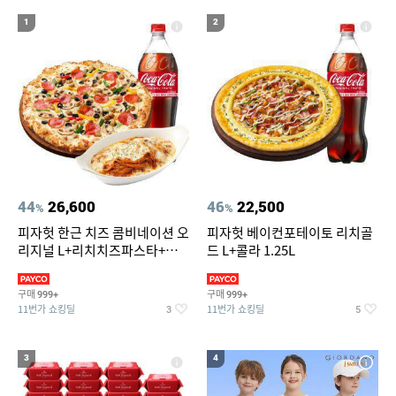
20
S56UI0128 P4455 7162
1
2
44
26,600
46
22,500
%
%
피자헛 한근 치즈 콤비네이션 오
피자헛 베이컨포테이토 리치골
리지널 L+리치치즈파스타+콜
드 L+콜라 1.25L
라 1.25L
구매
구매
999+
999+
11번가 쇼킹딜
11번가 쇼킹딜
3
5
3
4