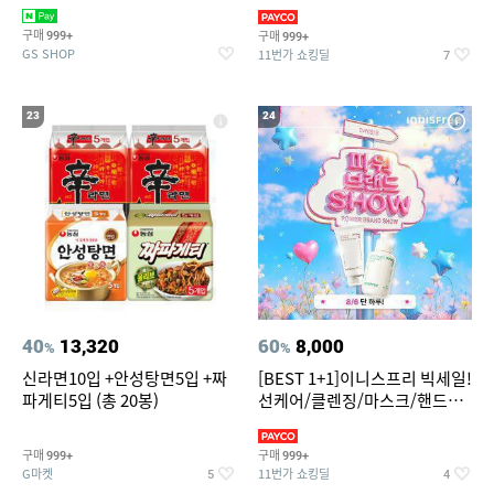
세럼) 20ml 더블기획 (사용기한
라 1.25L
2027-04-24)
구매
구매
999+
999+
GS SHOP
11번가 쇼킹딜
7
23
24
40
13,320
60
8,000
%
%
신라면10입 +안성탕면5입 +짜
[BEST 1+1]이니스프리 빅세일!
파게티5입 (총 20봉)
선케어/클렌징/마스크/핸드크
림/레티놀/PDRN/비타C/그린
구매
구매
999+
999+
G마켓
11번가 쇼킹딜
5
4