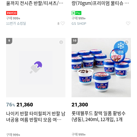
울까지 전시즌 반팔/티셔츠/셋
량(70gsm)프리미엄 물티슈 70
업/원피스/팬츠/아우트 外
매x20팩
구매
구매
999+
999+
11번가 쇼킹딜
GS SHOP
8
9
10
76
21,360
21,300
%
롯데웰푸드 찰떡 일품 팥빙수
나이키 반팔 타미힐피거 반팔 남
(냉동), 240ml, 12개입, 1개
녀공용 여름 반팔티 모음 여름
반팔티 기간한정 특가
구매
구매
999+
999+