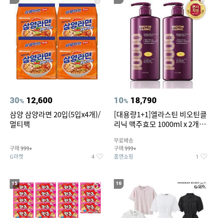
30
12,600
10
18,790
%
%
삼양 삼양라면 20입(5입x4개)/
[대용량1+1]엘라스틴 비오틴클
멀티팩
리닉 맥주효모 1000ml x 2개
(샴푸/컨디셔너 택1)
무료배송
구매
구매
999+
999+
G마켓
홈앤쇼핑
4
1
15
16