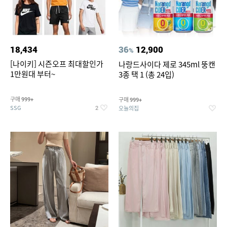
18,434
36
12,900
%
[나이키] 시즌오프 최대할인가
나랑드사이다 제로 345ml 뚱캔
1만원대 부터~
3종 택 1 (총 24입)
구매
구매
999+
999+
SSG
오늘의집
2