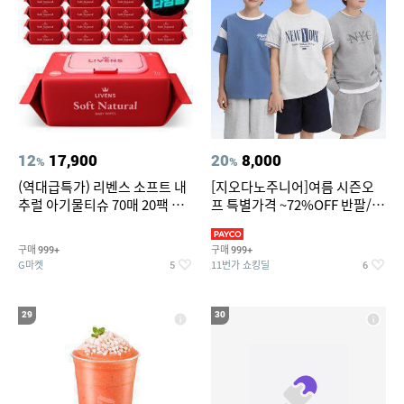
12
17,900
20
8,000
%
%
(역대급특가) 리벤스 소프트 내
[지오다노주니어]여름 시즌오
추럴 아기물티슈 70매 20팩 캡
프 특별가격 ~72%OFF 반팔/반
형 / 70gsm 고평량
바지/기능성 등
구매
구매
999+
999+
G마켓
11번가 쇼킹딜
5
6
29
30