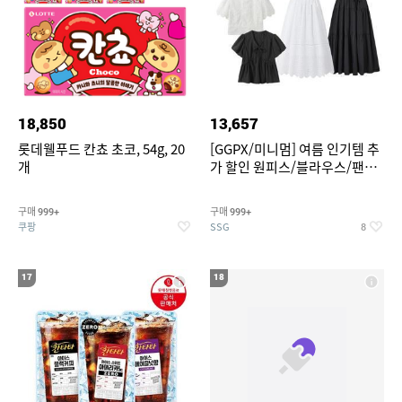
18,850
13,657
롯데웰푸드 칸쵸 초코, 54g, 20
[GGPX/미니멈] 여름 인기템 추
개
가 할인 원피스/블라우스/팬츠
~
구매
구매
999+
999+
쿠팡
SSG
8
17
18