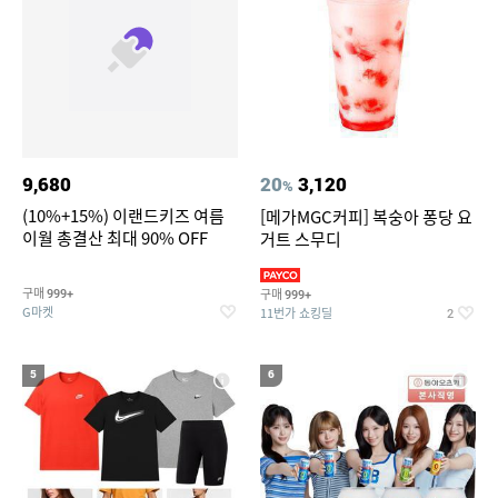
9,680
20
3,120
%
(10%+15%) 이랜드키즈 여름
[메가MGC커피] 복숭아 퐁당 요
이월 총결산 최대 90% OFF
거트 스무디
구매
구매
999+
999+
G마켓
11번가 쇼킹딜
2
5
6