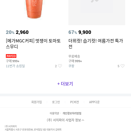
20
2,960
67
9,900
%
%
[메가MGC커피] 멋쟁이 토마토
더위컷! 습기컷! 여름가전 특가
스무디
전
무료배송
구매
구매
999+
999+
11번가 쇼킹딜
쿠팡
2
5
+ 더보기
회원가입
로그인
PC버전
APP다운
이용약관
개인정보처리방침
(주) 서치파이 사업자 정보
(주)서치파이
서울특별시 서초구 반포대로88, 반석빌딩 5층 대표이사 김태묵