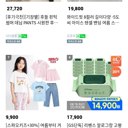
27,720
19,800
[후기극찬][기장별] 후들 핀턱
와이드핏 8컬러 길이다양 -5도
썸머 데님 PANTS 시원한 후들
씨 아이스 텐셀 밴딩 여름 스판
핏 와이드핏 얇은 편안한
팬츠 청바지 3만장돌파
나나살롱
오조이
7
8
9,900
17,900
[스파오키즈+30%] 여름부터 겨
[GS단독] 리벤스 알로그랑 고평