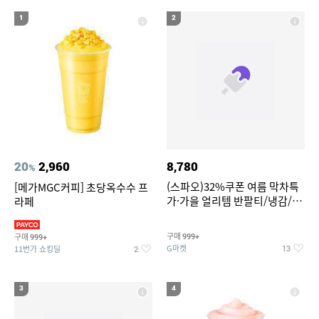
18
19
삼성갤럭시북프로, 32gb, win11포함
남성용 숄더백
1
2
20
다이소 충전 단자 보호캡
20
2,960
8,780
%
(스파오)32%쿠폰 여름 막차특
[메가MGC커피] 초당옥수수 프
가·가을 얼리템 반팔티/냉감/반
라페
바지/린넨/맨투맨/슬랙스/가디
건 외 ~74%OFF
구매
구매
999+
999+
G마켓
11번가 쇼킹딜
13
2
3
4