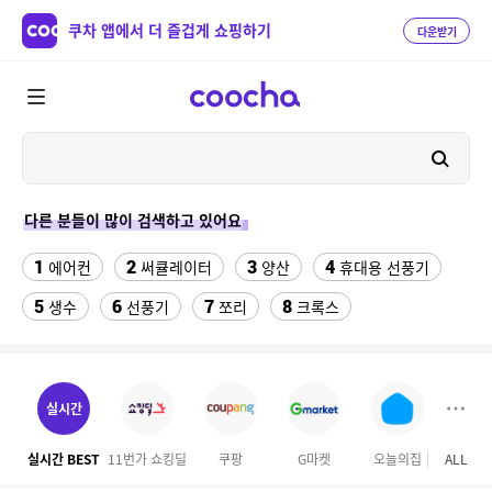
쿠차 앱에서 더 즐겁게 쇼핑하기
다운받기
다른 분들이 많이 검색하고 있어요
1
2
3
4
에어컨
써큘레이터
양산
휴대용 선풍기
5
6
7
8
생수
선풍기
쪼리
크록스
9
10
성인용세발자전거중고
트레일러 후미등
11
12
갤럭시 자급제
아이폰xr 실리콘케이스
실시간
13
14
15
나노 게르마늄 의료기 침대
버거킹
HDD 10B
실시간 BEST
11번가 쇼킹딜
쿠팡
G마켓
오늘의집
ALL
하이
16
17
아레나 구명조끼
갤럭시탭 s6lite 젤리키보드케이스