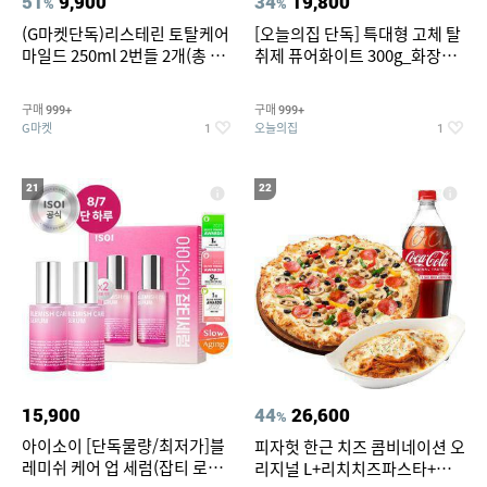
51
9,900
34
19,800
%
%
(G마켓단독)리스테린 토탈케어
[오늘의집 단독] 특대형 고체 탈
마일드 250ml 2번들 2개(총 4
취제 퓨어화이트 300g_화장실
개) + 리스테린 토탈케어 마일드
탈취제 담배냄새제거 거실탈취
100ml 3개 증정
구매
구매
999+
999+
G마켓
오늘의집
1
1
21
22
15,900
44
26,600
%
아이소이 [단독물량/최저가]블
피자헛 한근 치즈 콤비네이션 오
레미쉬 케어 업 세럼(잡티 로즈
리지널 L+리치치즈파스타+콜