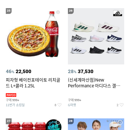
25
26
46
22,500
28
37,530
%
%
피자헛 베이컨포테이토 리치골
(신세계마산점)New
드 L+콜라 1.25L
Performance 아디다스 갤럭시
런 7종 택 1
구매
구매
999+
999+
11번가 쇼킹딜
G마켓
8
2
27
28