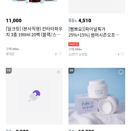
11,000
55
4,510
%
[딜크릿] (본사직영) 칸타타파우
[삠뽀요][파이널특가
치 3종 190ml 20팩 (블랙/스위
25%+15%] 썸머시즌오프
트아메리카노/헤이즐넛)
3,390원~/상하복/래쉬가드/수
영복/티셔츠/
구매
구매
999+
999+
롯데온
11번가 쇼킹딜
2
4
19
20