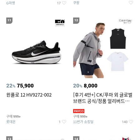
쿠팡
G마켓
17
11
12
22
75,900
20
8,000
%
%
윈플로 12 HV9272-002
[후기 4만+] CK/푸마 외 글로벌
브랜드 공식/정품 얼리버드
~94%
구매
구매
999+
999+
롯데온
11번가 쇼킹딜
1
140
13
14