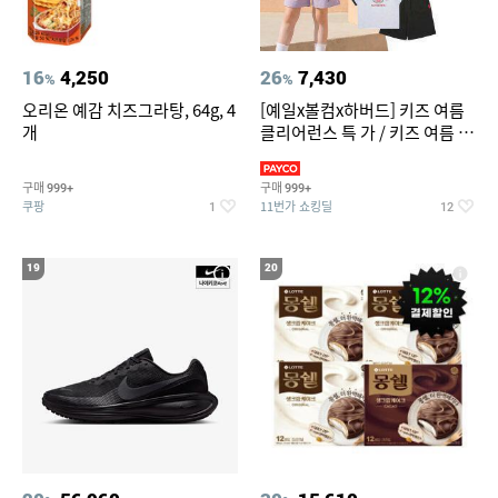
16
4,250
26
7,430
%
%
오리온 예감 치즈그라탕, 64g, 4
[예일x볼컴x하버드] 키즈 여름
개
클리어런스 특 가 / 키즈 여름 수
영복 반팔티 반바지 스
구매
구매
999+
999+
쿠팡
11번가 쇼킹딜
1
12
19
20