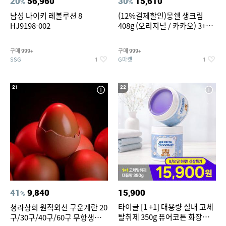
20
56,960
30
15,610
%
%
남성 나이키 레볼루션 8
(12%결제할인)몽쉘 생크림
HJ9198-002
408g (오리지널 / 카카오) 3+1
개
구매
구매
999+
999+
SSG
G마켓
1
1
21
22
41
9,840
15,900
%
타이글 [1 +1] 대용량 실내 고체
청라상회 원적외선 구운계란 20
탈취제 350g 퓨어코튼 화장실
구/30구/40구/60구 무항생제