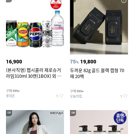
16,900
75
19,800
%
(본사직영) 펩시콜라 제로슈거
두꺼운 82g 골드 블랙 캡형 70
라임310ml 30캔(1BOX) 외 롯
매 20팩
데칠성BEST
구매
구매
999+
999+
롯데온
오늘의집
1
1
15
16