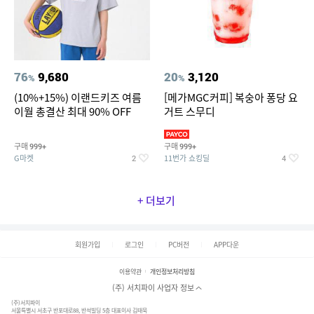
76
9,680
20
3,120
%
%
(10%+15%) 이랜드키즈 여름
[메가MGC커피] 복숭아 퐁당 요
이월 총결산 최대 90% OFF
거트 스무디
구매
구매
999+
999+
G마켓
11번가 쇼킹딜
2
4
+ 더보기
회원가입
로그인
PC버전
APP다운
이용약관
개인정보처리방침
(주) 서치파이 사업자 정보
(주)서치파이
서울특별시 서초구 반포대로88, 반석빌딩 5층 대표이사 김태묵