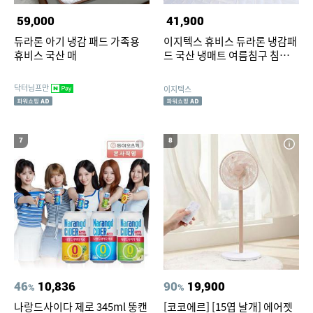
59,000
41,900
듀라론 아기 냉감 패드 가족용
이지텍스 휴비스 듀라론 냉감패
휴비스 국산 매
드 국산 냉매트 여름침구 침대패
드 쿨매트 사각네모 SS
닥터님프만
이지텍스
7
8
46
10,836
90
19,900
%
%
나랑드사이다 제로 345ml 뚱캔
[코코에르] [15엽 날개] 에어젯