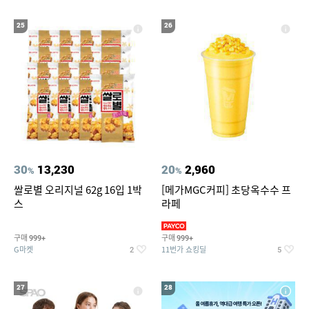
25
26
30
13,230
20
2,960
%
%
쌀로별 오리지널 62g 16입 1박
[메가MGC커피] 초당옥수수 프
스
라페
구매
구매
999+
999+
G마켓
11번가 쇼킹딜
2
5
27
28