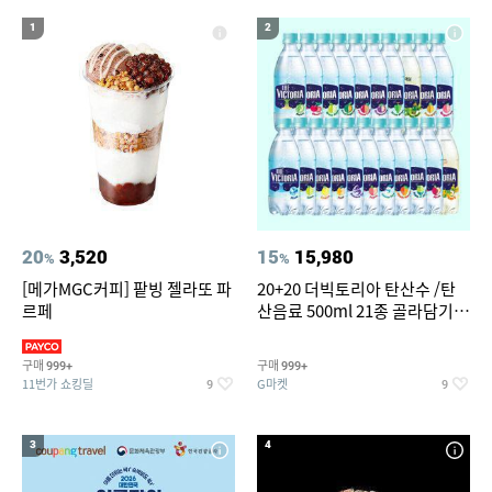
15
16
17
롯데시네마
위빙 크로스백
하이원 워터월드
1
2
18
19
20
매실청
코엑스아쿠아리움
강동워터파크
20
3,520
15
15,980
%
%
[메가MGC커피] 팥빙 젤라또 파
20+20 더빅토리아 탄산수 /탄
르페
산음료 500ml 21종 골라담기
(총 2박스/분리배송)
구매
구매
999+
999+
11번가 쇼킹딜
G마켓
9
9
3
4