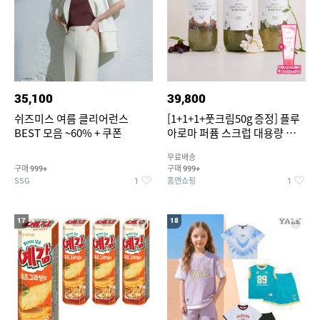
35,100
39,800
쉬즈미스 여름 클리어런스
[1+1+1+풋크림50g 증정] 플루
BEST 모음 ~60% + 쿠폰
아로마 퍼퓸 스크럽 대용량 바디
워시 1000ml
무료배송
구매
구매
999+
999+
SSG
홈앤쇼핑
1
1
17
18