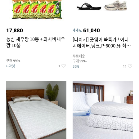
17,880
44
61,040
%
농심 새우깡 10봉 + 와사비새우
[나이키] 풋웨어 쓱특가 ! 이니
깡 10봉
시에이터,덩크,P-6000 外 최대
~50% SALE
무료배송
구매
구매
999+
999+
G마켓
SSG
1
11