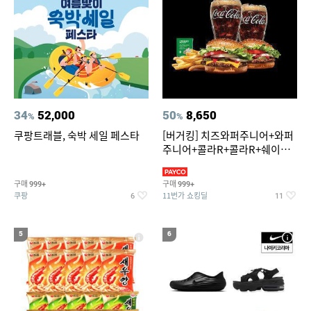
34
52,000
50
8,650
%
%
쿠팡트래블, 숙박 세일 페스타
[버거킹] 치즈와퍼주니어+와퍼
주니어+콜라R+콜라R+쉐이킹
프라이 스윗어니언
구매
구매
999+
999+
쿠팡
11번가 쇼킹딜
6
11
5
6