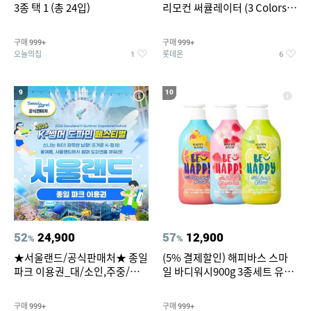
3종 택 1 (총 24입)
리모컨 써큘레이터 (3 Colors
택1)
구매
구매
999+
999+
오늘의집
롯데온
1
6
9
10
52
24,900
57
12,900
%
%
★서울랜드/공식판매처★ 종일
(5% 결제할인) 해피바스 스마
파크 이용권_대/소인,주중/주
일 바디워시900g 3종세트 유
말 공통
자/체리/자몽
구매
구매
999+
999+