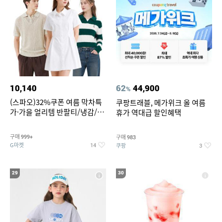
10,140
62
44,900
%
(스파오)32%쿠폰 여름 막차특
쿠팡트래블, 메가위크 올 여름
가·가을 얼리템 반팔티/냉감/반
휴가 역대급 할인혜택
바지/린넨/맨투맨/슬랙스/가디
건 외 ~74%OFF
구매
구매
999+
983
G마켓
쿠팡
14
3
29
30