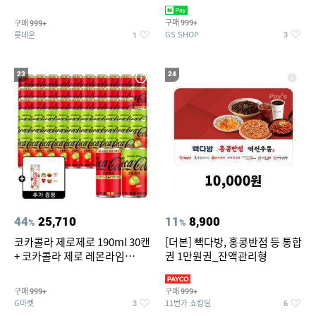
집안 실내 담배 냄새 제거
맥반석계란 HACCP 햇썹 인증
구매
구매
999+
999+
GS SHOP
롯데온
3
1
23
24
44
25,710
11
8,900
%
%
코카콜라 제로제로 190ml 30캔
[더본] 빽다방, 홍콩반점 등 통합
+ 코카콜라 제로 레몬라임
권 1만원권_잔액관리형
190ml 30캔 + (증정) 콜드컵+스
티커 세트
구매
구매
999+
999+
G마켓
11번가 쇼킹딜
3
6