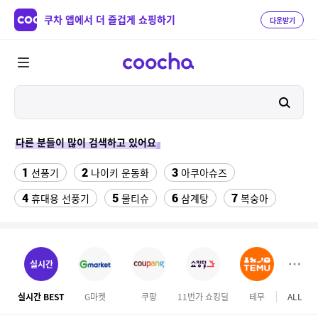
쿠차 앱에서 더 즐겁게 쇼핑하기
다운받기
다른 분들이 많이 검색하고 있어요
1
2
3
선풍기
나이키 운동화
아쿠아슈즈
4
5
6
7
휴대용 선풍기
물티슈
삼계탕
복숭아
8
9
이동식 에어컨
수향미쌀10kg특등급
10
11
실외기없는 에어컨
선글라스
실시간
12
남자 여름바지 린넨 면바지 와이드 밴딩 치노 팬츠 스판
실시간 BEST
G마켓
쿠팡
11번가 쇼킹딜
테무
ALL
마이리
13
14
넥선풍기
아레나 여성 실내수영복 7부