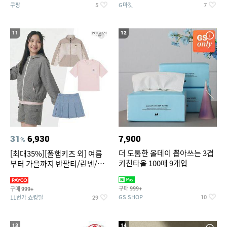
쿠팡
G마켓
5
7
11
12
31
6,930
7,900
%
더 도톰한 올데이 뽑아쓰는 3겹
[최대35%][폴햄키즈 외] 여름
키친타올 100매 9개입
부터 가을까지 반팔티/린넨/맨
투맨/가디건/팬츠 외 100종
구매
구매
999+
999+
GS SHOP
11번가 쇼킹딜
10
29
13
14