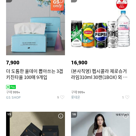
7,900
16,900
더 도톰한 올데이 뽑아쓰는 3겹
(본사직영) 펩시콜라 제로슈거
키친타올 100매 9개입
라임310ml 30캔(1BOX) 외 롯
데칠성BEST
구매
구매
999+
999+
GS SHOP
롯데온
9
1
15
16