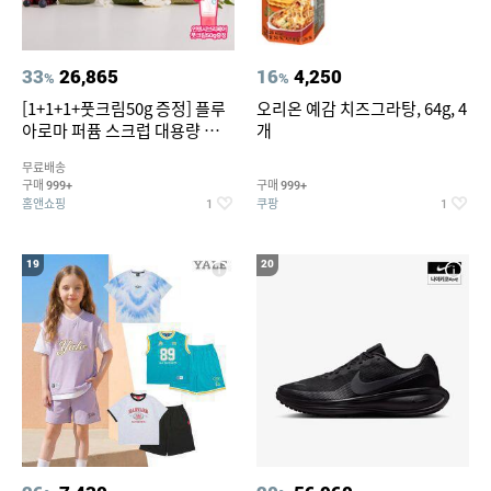
33
26,865
16
4,250
%
%
[1+1+1+풋크림50g 증정] 플루
오리온 예감 치즈그라탕, 64g, 4
아로마 퍼퓸 스크럽 대용량 바디
개
워시 1000ml
무료배송
구매
구매
999+
999+
홈앤쇼핑
쿠팡
1
1
19
20