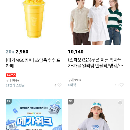
20
2,960
10,140
%
(스파오)32%쿠폰 여름 막차특
[메가MGC커피] 초당옥수수 프
가·가을 얼리템 반팔티/냉감/반
라페
바지/린넨/맨투맨/슬랙스/가디
건 외 ~74%OFF
구매
구매
999+
999+
G마켓
11번가 쇼킹딜
13
4
29
30