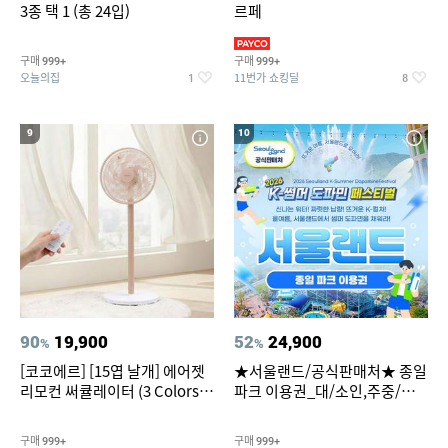
3종 택 1 (총 24입)
르페
구매
구매
999+
999+
오늘의집
11번가 쇼킹딜
1
8
9
10
90
19,900
52
24,900
%
%
[코코에르] [15엽 날개] 에어젯
★서울랜드/공식판매처★ 종일
리모컨 써큘레이터 (3 Colors
파크 이용권_대/소인,주중/주
택1)
말 공통
구매
구매
999+
999+