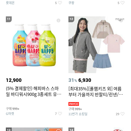
롯데온
쿠팡
5
5
11
12
12,900
31
6,930
%
(5% 결제할인) 해피바스 스마
[최대35%][폴햄키즈 외] 여름
일 바디워시900g 3종세트 유
부터 가을까지 반팔티/린넨/맨
자/체리/자몽
투맨/가디건/팬츠 외 100종
구매
구매
999+
999+
G마켓
11번가 쇼킹딜
7
29
13
14