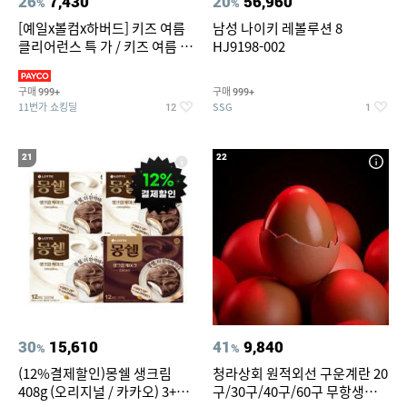
26
7,430
20
56,960
%
%
[예일x볼컴x하버드] 키즈 여름
남성 나이키 레볼루션 8
클리어런스 특 가 / 키즈 여름 수
HJ9198-002
영복 반팔티 반바지 스
구매
구매
999+
999+
11번가 쇼킹딜
SSG
12
1
21
22
30
15,610
41
9,840
%
%
(12%결제할인)몽쉘 생크림
청라상회 원적외선 구운계란 20
408g (오리지널 / 카카오) 3+1
구/30구/40구/60구 무항생제