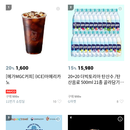
16
ESSECORE KLEVV DDR4-3200 CL22 파인인포 (16GB)
1
2
17
갤럭시탭 s6lite 젤리키보드케이스
18
아이폰xr 실리콘케이스
19
삼성갤럭시북프로, 32gb, win11포함
20
아이더 남성 등산바지 이월 여름
20
1,600
15
15,980
%
%
[메가MGC커피] (ICE)아메리카
20+20 더빅토리아 탄산수 /탄
노
산음료 500ml 21종 골라담기
(총 2박스/분리배송)
구매
구매
999+
999+
11번가 쇼킹딜
G마켓
10
8
3
4