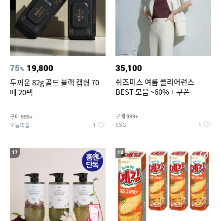
75
19,800
35,100
%
쉬즈미스 여름 클리어런스
두꺼운 82g 골드 블랙 캡형 70
BEST 모음 ~60% + 쿠폰
매 20팩
구매
구매
999+
999+
SSG
오늘의집
1
1
17
18