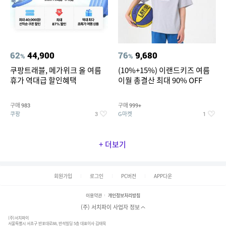
62
44,900
76
9,680
%
%
쿠팡트래블, 메가위크 올 여름
(10%+15%) 이랜드키즈 여름
휴가 역대급 할인혜택
이월 총결산 최대 90% OFF
구매
구매
983
999+
쿠팡
G마켓
3
1
+ 더보기
회원가입
로그인
PC버전
APP다운
이용약관
개인정보처리방침
(주) 서치파이 사업자 정보
(주)서치파이
서울특별시 서초구 반포대로88, 반석빌딩 5층 대표이사 김태묵