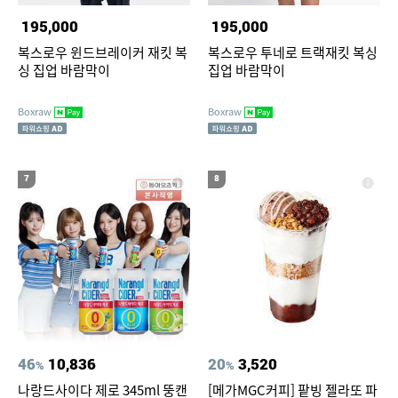
195,000
195,000
복스로우 윈드브레이커 재킷 복
복스로우 투네로 트랙재킷 복싱
싱 집업 바람막이
집업 바람막이
Boxraw
Boxraw
7
8
46
10,836
20
3,520
%
%
나랑드사이다 제로 345ml 뚱캔
[메가MGC커피] 팥빙 젤라또 파