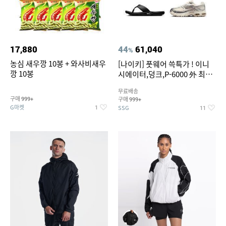
17,880
44
61,040
%
농심 새우깡 10봉 + 와사비새우
[나이키] 풋웨어 쓱특가 ! 이니
깡 10봉
시에이터,덩크,P-6000 外 최대
~50% SALE
무료배송
구매
구매
999+
999+
G마켓
SSG
1
11