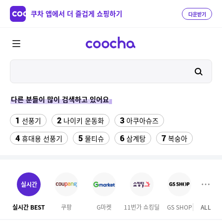
쿠차 앱에서 더 즐겁게 쇼핑하기
다운받기
다른 분들이 많이 검색하고 있어요
1
2
3
선풍기
나이키 운동화
아쿠아슈즈
4
5
6
7
휴대용 선풍기
물티슈
삼계탕
복숭아
8
9
10
이동식 에어컨
수향미쌀10kg특등급
팔찌부자재
11
12
땅끝마을김치
갤럭시 탭 A 101 2019 케이스
실시간
13
갤럭시탭 s6lite 정품키보드케이스
실시간 BEST
쿠팡
G마켓
11번가 쇼킹딜
GS SHOP
ALL
마이리
14
15
다이소C타입 to HDMI 미러링 케이블
forever21