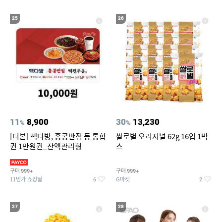
25
26
11
8,900
30
13,230
%
%
[더본] 빽다방, 홍콩반점 등 통합
쌀로별 오리지널 62g 16입 1박
권 1만원권_잔액관리형
스
구매
구매
999+
999+
11번가 쇼킹딜
G마켓
6
2
27
28