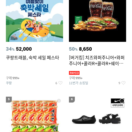
34
52,000
50
8,650
%
%
쿠팡트래블, 숙박 세일 페스타
[버거킹] 치즈와퍼주니어+와퍼
주니어+콜라R+콜라R+쉐이킹
프라이 스윗어니언
구매
구매
999+
999+
쿠팡
11번가 쇼킹딜
6
9
5
6