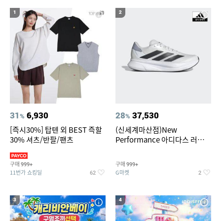
19
20
다마고치파라다이스
더뉴 아반떼ad
1
2
31
6,930
28
37,530
%
%
[즉시30%] 탑텐 외 BEST 즉할
(신세계마산점)New
30% 셔츠/반팔/팬츠
Performance 아디다스 러닝화
듀라모 SL2
구매
구매
999+
999+
11번가 쇼킹딜
G마켓
62
2
3
4