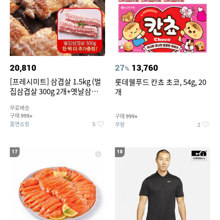
20,810
27
13,760
%
[프레시미트] 삼겹살 1.5kg (벌
롯데웰푸드 칸쵸 초코, 54g, 20
집삼겹살 300g 2개+옛날삼겹살
개
300g 2개+벌집삼겹살300g한
무료배송
팩 추가증정)
구매
구매
999+
999+
홈앤쇼핑
쿠팡
5
2
17
18