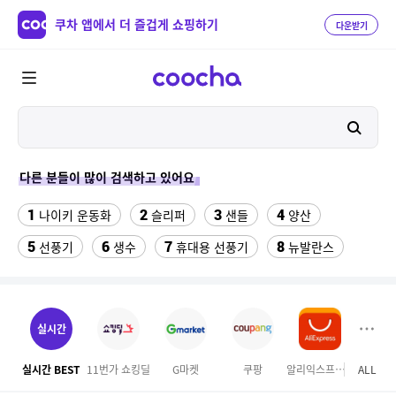
쿠차 앱에서 더 즐겁게 쇼핑하기
다운받기
다른 분들이 많이 검색하고 있어요
1
2
3
4
나이키 운동화
슬리퍼
샌들
양산
5
6
7
8
선풍기
생수
휴대용 선풍기
뉴발란스
9
10
11
Benz S600
중고음료수냉장고
팔찌부자재
12
13
14
침대 매트리스 퀸
여자 등산화
hid 전조등
실시간
15
16
베스킨라빈스
여성실내수영복
실시간 BEST
11번가 쇼킹딜
G마켓
쿠팡
알리익스프레스
ALL
이마
17
18
미니 탁상용 선풍기
업소용 가림막