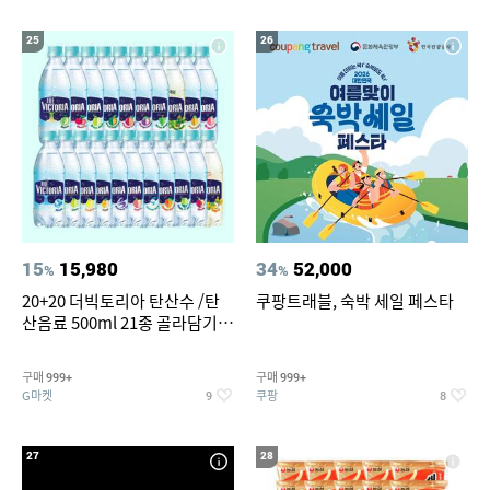
25
26
15
15,980
34
52,000
%
%
20+20 더빅토리아 탄산수 /탄
쿠팡트래블, 숙박 세일 페스타
산음료 500ml 21종 골라담기
(총 2박스/분리배송)
구매
구매
999+
999+
G마켓
쿠팡
9
8
27
28