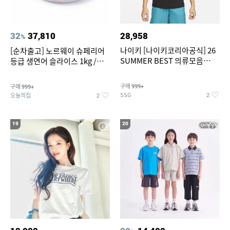
32
37,810
28,958
%
나이키 [나이키코리아공식] 26
[순차출고] 노르웨이 슈페리어
SUMMER BEST 의류모음
등급 생연어 슬라이스 1kg /
~55% SALE
500g / 300g 항공직송
구매
구매
999+
999+
SSG
오늘의집
2
2
19
20