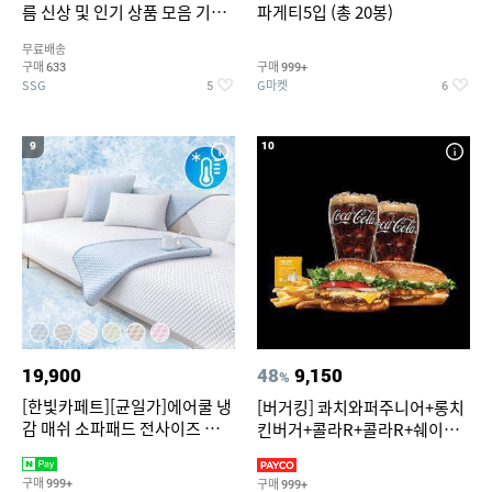
름 신상 및 인기 상품 모음 기획
파게티5입 (총 20봉)
전 최대 77% SALE
무료배송
구매
구매
633
999+
SSG
G마켓
5
6
9
10
19,900
48
9,150
%
[한빛카페트][균일가]에어쿨 냉
[버거킹] 콰치와퍼주니어+롱치
감 매쉬 소파패드 전사이즈 균일
킨버거+콜라R+콜라R+쉐이킹
가
프라이 구운갈릭
구매
구매
999+
999+