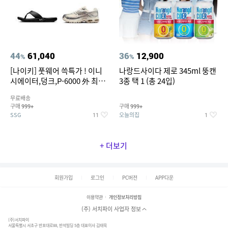
44
61,040
36
12,900
%
%
[나이키] 풋웨어 쓱특가 ! 이니
나랑드사이다 제로 345ml 뚱캔
시에이터,덩크,P-6000 外 최대
3종 택 1 (총 24입)
~50% SALE
무료배송
구매
구매
999+
999+
SSG
오늘의집
11
1
+ 더보기
회원가입
로그인
PC버전
APP다운
이용약관
개인정보처리방침
(주) 서치파이 사업자 정보
(주)서치파이
서울특별시 서초구 반포대로88, 반석빌딩 5층 대표이사 김태묵