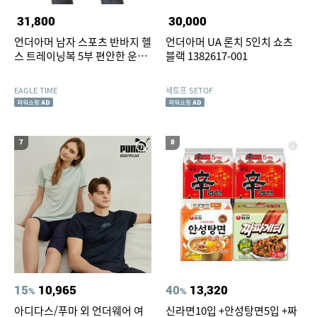
31,800
30,000
언더아머 남자 스포츠 반바지 헬
언더아머 UA 론치 5인치 쇼츠
스 트레이닝복 5부 편안한 운동
블랙 1382617-001
복 빠른 흡수 건조
EAGLE TIME
세토프 SETOF
7
8
15
10,965
40
13,320
%
%
아디다스/푸마 외 언더웨어 여
신라면10입 +안성탕면5입 +짜