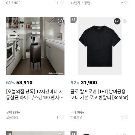
GS SHOP
11번가 쇼킹딜
1
2
11
12
52
53,910
92
31,900
%
%
[오늘의집 단독] 12시간마다 자
폴로 랄프로렌 [1+1] 남녀공용
동살균 화이트/스텐430 센서휴
포니 기본 로고 반팔티 [3color]
지통 20L/30L
구매
구매
999+
999+
오늘의집
하프클럽
3
1
13
14