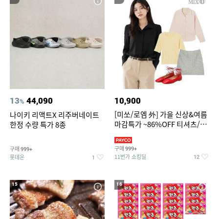
13
44,090
10,900
%
[미쏘/로엠 外] 가을 신상&여름
나이키 리액트X 리주버네이트
마감특가 ~86%OFF 티셔츠/슬
한정 수량 특가 8종
랙스/원피스/니트/블라우스
구매
구매
999+
999+
11번가 쇼킹딜
롯데온
12
1
15
16