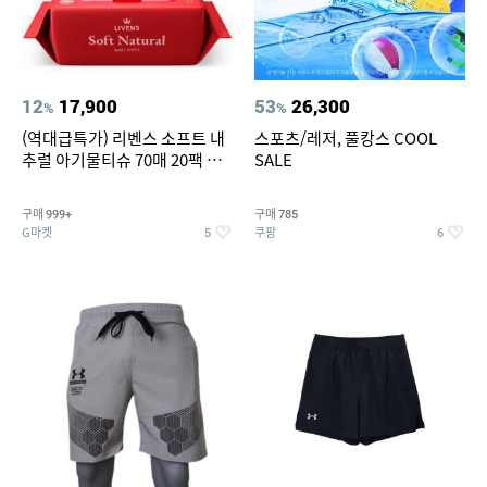
12
17,900
53
26,300
%
%
(역대급특가) 리벤스 소프트 내
스포츠/레저, 풀캉스 COOL
추럴 아기물티슈 70매 20팩 캡
SALE
형 / 70gsm 고평량
구매
구매
999+
785
G마켓
쿠팡
5
6