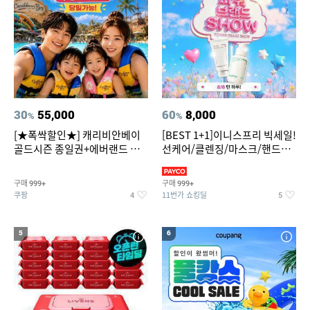
30
55,000
60
8,000
%
%
[★폭싹할인★] 캐리비안베이
[BEST 1+1]이니스프리 빅세일!
골드시즌 종일권+에버랜드 오
선케어/클렌징/마스크/핸드크
후권 대소공통
림/레티놀/PDRN/비타C/그린
구매
구매
999+
999+
쿠팡
11번가 쇼킹딜
4
5
5
6