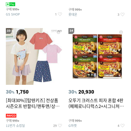
치즈 증정
크림/베리믹스/헤이즐넛초코
구매
구매
999+
999+
GS SHOP
롯데온
1
3
23
24
30
1,750
30
20,930
%
%
[최대30%][탑텐키즈] 전상품
오뚜기 크러스트 피자 혼합 4판
시즌오프 반팔티/맨투맨/상하
(페페로니디럭스2+시그니처익
복/레깅스 외 100종
스트림2)
구매
구매
999+
999+
11번가 쇼킹딜
G마켓
29
4