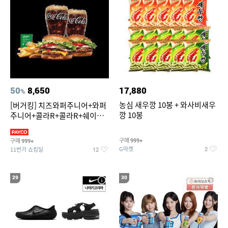
50
8,650
17,880
%
농심 새우깡 10봉 + 와사비새우
[버거킹] 치즈와퍼주니어+와퍼
깡 10봉
주니어+콜라R+콜라R+쉐이킹
프라이 스윗어니언
구매
구매
999+
999+
G마켓
11번가 쇼킹딜
2
12
29
30