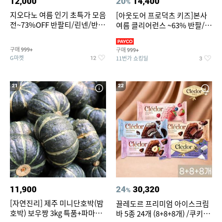
12,000
20
14,400
%
지오다노 여름 인기 초특가 모음
[아웃도어 프로덕츠 키즈]본사
전~73%OFF 반팔티/린넨/반바
여름 클리어런스 ~63% 반팔/반
지 외
바지/수영복
구매
구매
999+
999+
G마켓
11번가 쇼킹딜
12
3
21
22
11,900
24
30,320
%
[자연진리] 제주 미니단호박(밤
끌레도르 프리미엄 아이스크림
호박) 보우짱 3kg 특품+파마산
바 5종 24개 (8+8+8개) /쿠키앤