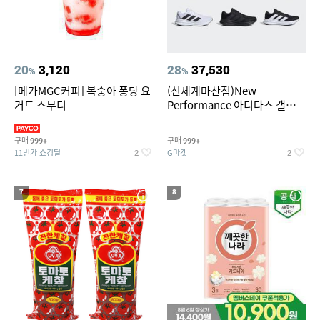
20
3,120
28
37,530
%
%
[메가MGC커피] 복숭아 퐁당 요
(신세계마산점)New
거트 스무디
Performance 아디다스 갤럭시
런 7종 택 1
구매
구매
999+
999+
11번가 쇼킹딜
G마켓
2
2
7
8