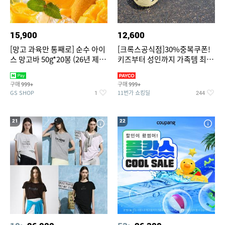
15,900
12,600
[망고 과육만 통째로] 순수 아이
[크록스공식점]30%중복쿠폰!
스 망고바 50g*20봉 (26년 제
키즈부터 성인까지 가족템 최대
조)
혜택가 찬스
구매
구매
999+
999+
GS SHOP
11번가 쇼킹딜
1
244
21
22