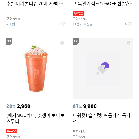
추럴 아기물티슈 70매 20팩 캡
프 특별가격 ~72%OFF 반팔/반
형 / 70gsm 고평량
바지/기능성 등
구매
구매
999+
999+
G마켓
11번가 쇼킹딜
5
6
11
12
20
2,960
67
9,900
%
%
[메가MGC커피] 멋쟁이 토마토
더위컷! 습기컷! 여름가전 특가
스무디
전
무료배송
구매
구매
999+
999+