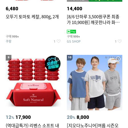
6,480
14,400
오뚜기 토마토 케챂, 800g, 2개
[8/6 단하루 3,500원쿠폰 최종
가 10,900원] 깨끗한나라 화장
지 허브가든 가드니아 27m 30
롤
구매
구매
999+
999+
쿠팡
GS SHOP
1
1
9
10
12
17,900
20
8,000
%
%
(역대급특가) 리벤스 소프트 내
[지오다노주니어]여름 시즌오