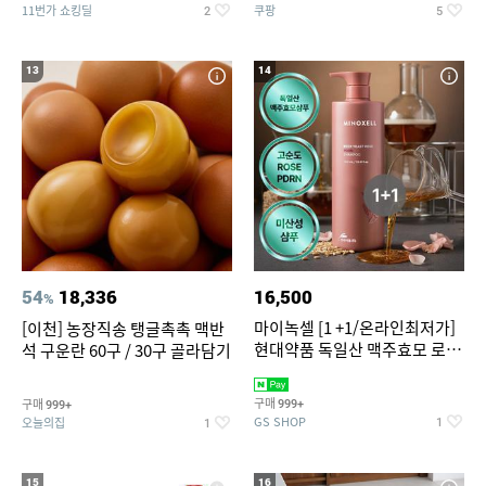
11번가 쇼킹딜
쿠팡
2
5
13
14
54
18,336
16,500
%
마이녹셀 [1 +1/온라인최저가]
[이천] 농장직송 탱글촉촉 맥반
현대약품 독일산 맥주효모 로즈
석 구운란 60구 / 30구 골라담기
PDRN 탈모샴푸 대용량
1000ml (정가 100,000원)
구매
구매
999+
999+
GS SHOP
오늘의집
1
1
15
16