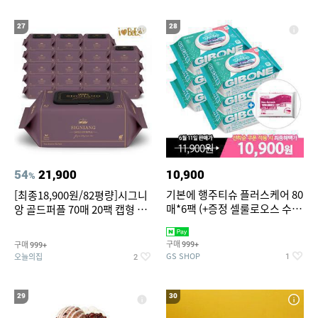
27
28
54
21,900
10,900
%
기본에 행주티슈 플러스케어 80
[최종18,900원/82평량]시그니
매*6팩 (+증정 셀룰로오스 수세
앙 골드퍼플 70매 20팩 캡형 아
미 2매)
기물티슈
구매
구매
999+
999+
GS SHOP
오늘의집
1
2
29
30