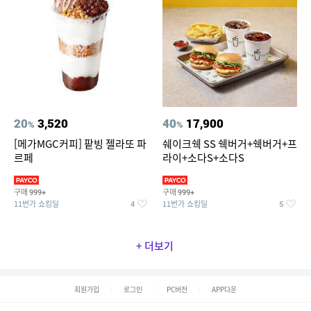
20
3,520
40
17,900
%
%
[메가MGC커피] 팥빙 젤라또 파
쉐이크쉑 SS 쉑버거+쉑버거+프
르페
라이+소다S+소다S
구매
구매
999+
999+
11번가 쇼킹딜
11번가 쇼킹딜
4
5
+ 더보기
회원가입
로그인
PC버전
APP다운