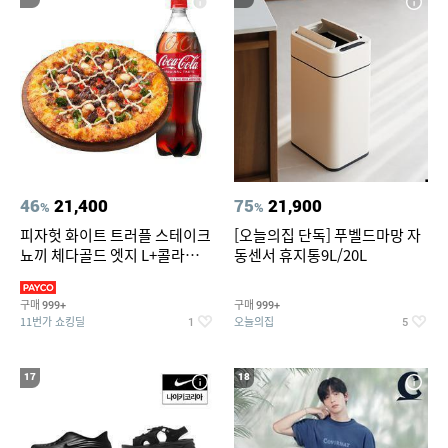
46
21,400
75
21,900
%
%
피자헛 화이트 트러플 스테이크
[오늘의집 단독] 푸벨드마망 자
뇨끼 체다골드 엣지 L+콜라
동센서 휴지통9L/20L
1.25L
구매
구매
999+
999+
11번가 쇼킹딜
오늘의집
1
5
17
18