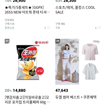
10
26,900
53
26,300
%
%
★특가/5종세트★ [GGPX]
스포츠/레저, 풀캉스 COOL
26SS NEW 아트웍 폰테 티셔츠
SALE
5종 GX262F0501TS
무료배송
구매
구매
113
785
홈앤쇼핑
쿠팡
2
6
23
24
20
14,880
47,643
%
듀엘 썸머 베스트 + 쿠폰혜택
[햇감자출고][익일바로출고]오
리온 포카칩 트리플페퍼 60g 12