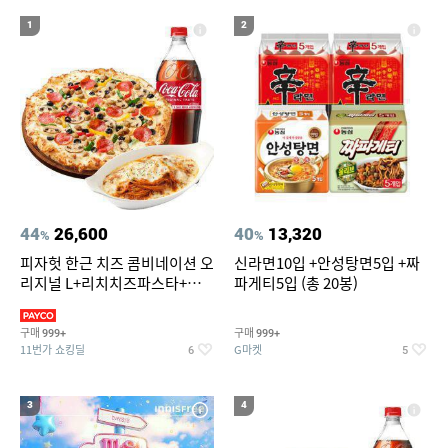
13
14
15
라인댄스화 구두
오션월드 종일권
빅토리아
1
2
16
17
땡땡이 블라우스
넥센 235 60r 18 opera suv
18
19
신세계상품권10만원
onemix
20
포켓몬카드 한박스
44
26,600
40
13,320
%
%
피자헛 한근 치즈 콤비네이션 오
신라면10입 +안성탕면5입 +짜
리지널 L+리치치즈파스타+콜
파게티5입 (총 20봉)
라 1.25L
구매
구매
999+
999+
11번가 쇼킹딜
G마켓
6
5
3
4