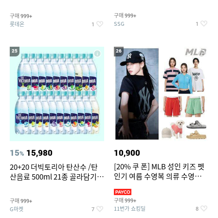
개
구매
구매
999+
999+
SSG
롯데온
1
1
25
26
15
15,980
10,900
%
[20% 쿠 폰] MLB 성인 키즈 펫
20+20 더빅토리아 탄산수 /탄
인기 여름 수영복 의류 수영복
산음료 500ml 21종 골라담기
슈즈 베스트 제품 파격전
(총 2박스/분리배송)
구매
구매
999+
999+
11번가 쇼킹딜
G마켓
8
7