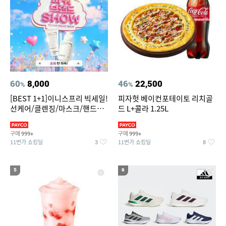
60
8,000
46
22,500
%
%
[BEST 1+1]이니스프리 빅세일!
피자헛 베이컨포테이토 리치골
선케어/클렌징/마스크/핸드크
드 L+콜라 1.25L
림/레티놀/PDRN/비타C/그린
구매
구매
999+
999+
11번가 쇼킹딜
11번가 쇼킹딜
3
8
5
6