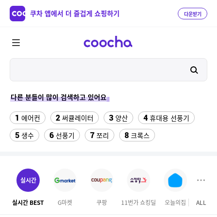
쿠차 앱에서 더 즐겁게 쇼핑하기
다운받기
다른 분들이 많이 검색하고 있어요
1
2
3
4
에어컨
써큘레이터
양산
휴대용 선풍기
5
6
7
8
생수
선풍기
쪼리
크록스
9
가정용 인형 뽑기 기계
10
갤럭시탭 s6lite 젤리키보드케이스
실시간
11
성인용세발자전거중고
실시간 BEST
G마켓
쿠팡
11번가 쇼킹딜
오늘의집
ALL
GS S
12
삼성갤럭시북프로, 32gb, win11포함