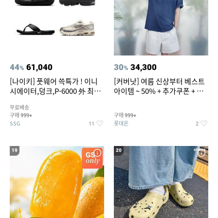
44
61,040
30
34,300
%
%
[나이키] 풋웨어 쓱특가 ! 이니
[커버낫] 여름 신상부터 베스트
시에이터,덩크,P-6000 外 최대
아이템 ~ 50% + 추가쿠폰 + 카
~50% SALE
드혜택
무료배송
구매
구매
999+
999+
SSG
롯데온
11
2
19
20