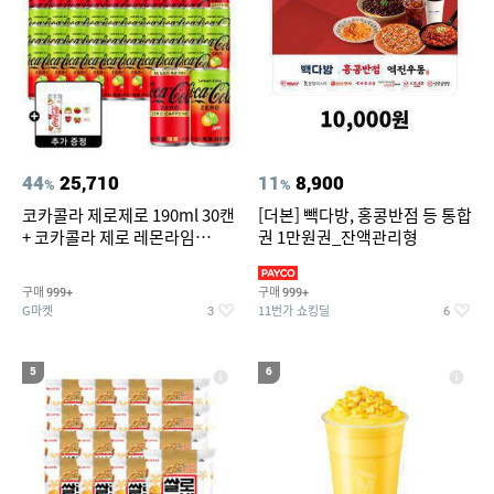
44
25,710
11
8,900
%
%
코카콜라 제로제로 190ml 30캔
[더본] 빽다방, 홍콩반점 등 통합
+ 코카콜라 제로 레몬라임
권 1만원권_잔액관리형
190ml 30캔 + (증정) 콜드컵+스
티커 세트
구매
구매
999+
999+
G마켓
11번가 쇼킹딜
3
6
5
6