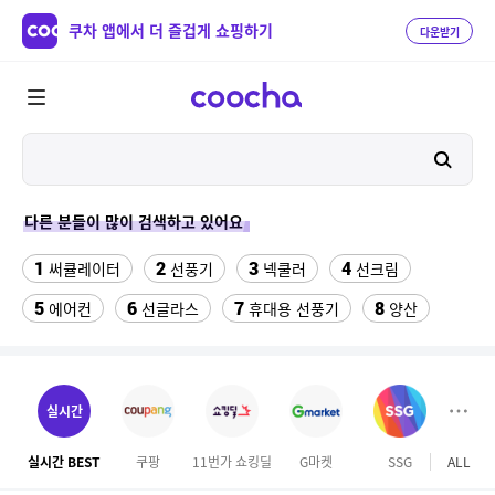
쿠차 앱에서 더 즐겁게 쇼핑하기
다운받기
다른 분들이 많이 검색하고 있어요
1
2
3
4
써큘레이터
선풍기
넥쿨러
선크림
5
6
7
8
에어컨
선글라스
휴대용 선풍기
양산
9
10
11
치약
여성댄스복
가정용 인형뽑기기계
12
13
팔찌부자재
여자라인 댄스복
실시간
14
15
16
롯데월드 자유이용권
라인댄스옷
엄마옷
실시간 BEST
쿠팡
11번가 쇼킹딜
G마켓
SSG
ALL
GS S
17
18
19
엘칸토
kfc
슬리퍼