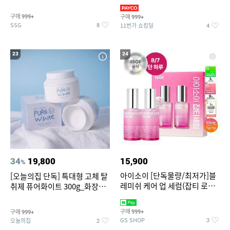
~
3,390원~/상하복/래쉬가드/수
영복/티셔츠/
구매
구매
999+
999+
SSG
11번가 쇼킹딜
8
4
23
24
34
19,800
15,900
%
아이소이 [단독물량/최저가]블
[오늘의집 단독] 특대형 고체 탈
레미쉬 케어 업 세럼(잡티 로즈
취제 퓨어화이트 300g_화장실
세럼) 20ml 더블기획 (사용기한
탈취제 담배냄새제거 거실탈취
2027-04-24)
구매
구매
999+
999+
GS SHOP
오늘의집
3
2