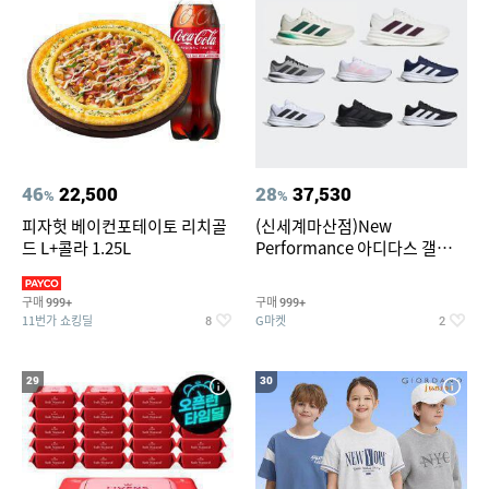
46
22,500
28
37,530
%
%
피자헛 베이컨포테이토 리치골
(신세계마산점)New
드 L+콜라 1.25L
Performance 아디다스 갤럭시
런 7종 택 1
구매
구매
999+
999+
11번가 쇼킹딜
G마켓
8
2
29
30