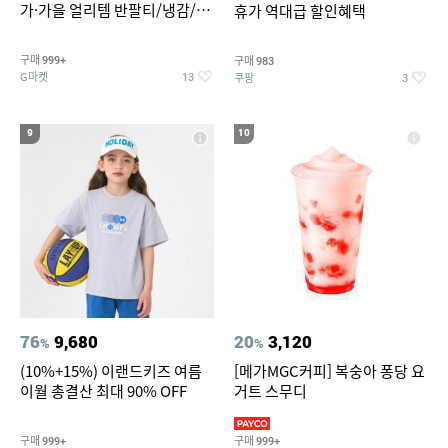
가·가을 얼리템 반팔티/냉감/반
휴가 역대급 할인혜택
바지/린넨/맨투맨/슬랙스/가디
건 외 ~74%OFF
구매
구매
999+
983
G마켓
쿠팡
13
3
9
10
76
9,680
20
3,120
%
%
(10%+15%) 이랜드키즈 여름
[메가MGC커피] 복숭아 퐁당 요
이월 총결산 최대 90% OFF
거트 스무디
구매
구매
999+
999+