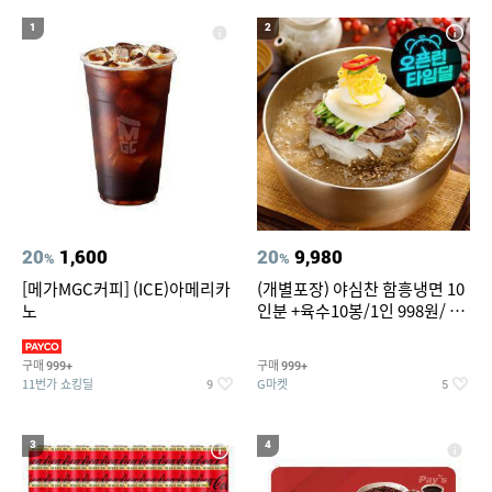
20
성인용세발자전거중고
1
2
20
1,600
20
9,980
%
%
[메가MGC커피] (ICE)아메리카
(개별포장) 야심찬 함흥냉면 10
노
인분 +육수10봉/1인 998원/ 머
리가 쨍하게 시원한 냉면
구매
구매
999+
999+
11번가 쇼킹딜
G마켓
9
5
3
4