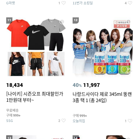
G마켓
11번가 쇼킹딜
1
4
11
12
18,434
40
11,997
%
[나이키] 시즌오프 최대할인가
나랑드사이다 제로 345ml 뚱캔
1만원대 부터~
3종 택 1 (총 24입)
무료배송
구매
구매
999+
999+
SSG
오늘의집
2
1
13
14