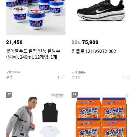
21,450
22
75,900
%
롯데웰푸드 찰떡 일품 팥빙수
윈플로 12 HV9272-002
(냉동), 240ml, 12개입, 1개
구매
구매
999+
999+
쿠팡
롯데온
1
1
17
18