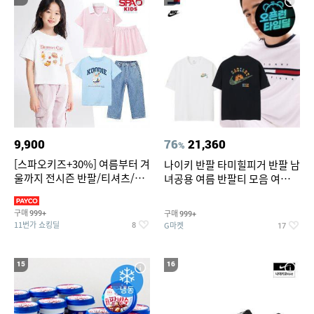
9,900
76
21,360
%
[스파오키즈+30%] 여름부터 겨
나이키 반팔 타미힐피거 반팔 남
울까지 전시즌 반팔/티셔츠/셋
녀공용 여름 반팔티 모음 여름
업/원피스/팬츠/아우트 外
반팔티 기간한정 특가
구매
구매
999+
999+
11번가 쇼킹딜
G마켓
8
17
15
16