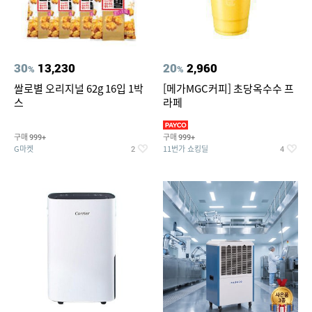
30
13,230
20
2,960
%
%
쌀로별 오리지널 62g 16입 1박
[메가MGC커피] 초당옥수수 프
스
라페
구매
구매
999+
999+
G마켓
11번가 쇼킹딜
2
4