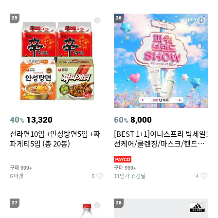
25
26
40
13,320
60
8,000
%
%
신라면10입 +안성탕면5입 +짜
[BEST 1+1]이니스프리 빅세일!
파게티5입 (총 20봉)
선케어/클렌징/마스크/핸드크
림/레티놀/PDRN/비타C/그린
구매
구매
999+
999+
G마켓
11번가 쇼킹딜
5
4
27
28