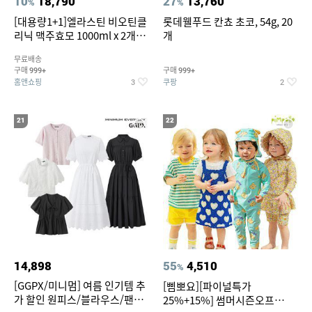
10
18,790
27
13,760
%
%
[대용량1+1]엘라스틴 비오틴클
롯데웰푸드 칸쵸 초코, 54g, 20
리닉 맥주효모 1000ml x 2개
개
(샴푸/컨디셔너 택1)
무료배송
구매
구매
999+
999+
홈앤쇼핑
쿠팡
3
2
21
22
14,898
55
4,510
%
[GGPX/미니멈] 여름 인기템 추
[삠뽀요][파이널특가
가 할인 원피스/블라우스/팬츠
25%+15%] 썸머시즌오프