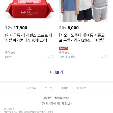
12
17,900
20
8,000
%
%
(역대급특가) 리벤스 소프트 내
[지오다노주니어]여름 시즌오
추럴 아기물티슈 70매 20팩 캡
프 특별가격 ~72%OFF 반팔/반
형 / 70gsm 고평량
바지/기능성 등
구매
구매
999+
999+
G마켓
11번가 쇼킹딜
5
6
+ 더보기
회원가입
로그인
PC버전
APP다운
이용약관
개인정보처리방침
(주) 서치파이 사업자 정보
(주)서치파이
서울특별시 서초구 반포대로88, 반석빌딩 5층 대표이사 김태묵