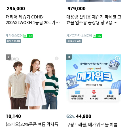
295,000
979,000
캐리어 제습기 CDHB-
대용량 산업용 제습기 파세코 고
200AXLWOXH 1등급 20L 가정
효율 업소용 공장용 창고용 강력
용 원룸 습도조절 드레스룸
제습 110L
캐리어스토어
사온프라자 S스토어
7
8
10,140
62
44,900
%
(스파오)32%쿠폰 여름 막차특
쿠팡트래블, 메가위크 올 여름