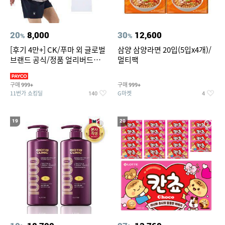
20
8,000
30
12,600
%
%
[후기 4만+] CK/푸마 외 글로벌
삼양 삼양라면 20입(5입x4개)/
브랜드 공식/정품 얼리버드
멀티팩
~94%
구매
구매
999+
999+
11번가 쇼킹딜
G마켓
140
4
19
20