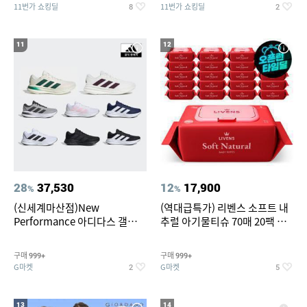
11번가 쇼킹딜
11번가 쇼킹딜
8
2
11
12
28
37,530
12
17,900
%
%
(신세계마산점)New
(역대급특가) 리벤스 소프트 내
Performance 아디다스 갤럭시
추럴 아기물티슈 70매 20팩 캡
런 7종 택 1
형 / 70gsm 고평량
구매
구매
999+
999+
G마켓
G마켓
2
5
13
14