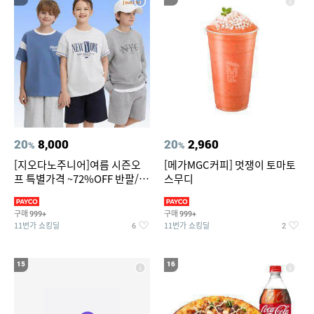
20
8,000
20
2,960
%
%
[지오다노주니어]여름 시즌오
[메가MGC커피] 멋쟁이 토마토
프 특별가격 ~72%OFF 반팔/반
스무디
바지/기능성 등
구매
구매
999+
999+
11번가 쇼킹딜
11번가 쇼킹딜
6
2
15
16