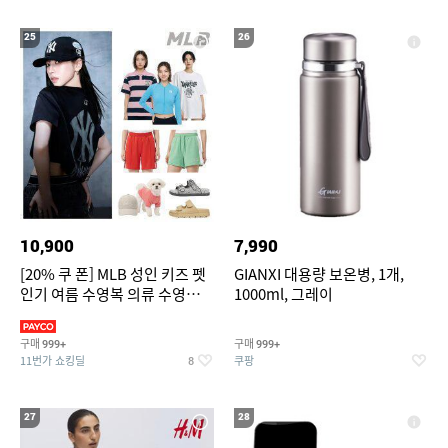
25
26
10,900
7,990
[20% 쿠 폰] MLB 성인 키즈 펫
GIANXI 대용량 보온병, 1개,
인기 여름 수영복 의류 수영복
1000ml, 그레이
슈즈 베스트 제품 파격전
구매
구매
999+
999+
11번가 쇼킹딜
쿠팡
8
27
28