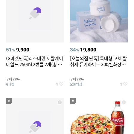
51
9,900
34
19,800
%
%
(G마켓단독)리스테린 토탈케어
[오늘의집 단독] 특대형 고체 탈
마일드 250ml 2번들 2개(총 4
취제 퓨어화이트 300g_화장실
개) + 리스테린 토탈케어 마일드
탈취제 담배냄새제거 거실탈취
100ml 3개 증정
구매
구매
999+
999+
G마켓
오늘의집
1
1
5
6