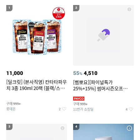
17
18
테이프커터기
다이소C타입 to HDMI 미러링 케이블
1
2
19
20
버거킹
트레일러 후미등
11,000
55
4,510
%
[딜크릿] (본사직영) 칸타타파우
[삠뽀요][파이널특가
치 3종 190ml 20팩 (블랙/스위
25%+15%] 썸머시즌오프
트아메리카노/헤이즐넛)
3,390원~/상하복/래쉬가드/수
영복/티셔츠/
구매
구매
999+
999+
롯데온
11번가 쇼킹딜
2
4
3
4