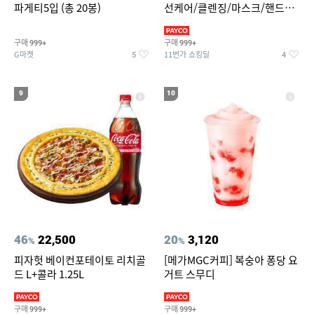
파게티5입 (총 20봉)
선케어/클렌징/마스크/핸드크
림/레티놀/PDRN/비타C/그린
구매
구매
999+
999+
G마켓
11번가 쇼킹딜
5
4
9
10
46
22,500
20
3,120
%
%
피자헛 베이컨포테이토 리치골
[메가MGC커피] 복숭아 퐁당 요
드 L+콜라 1.25L
거트 스무디
구매
구매
999+
999+