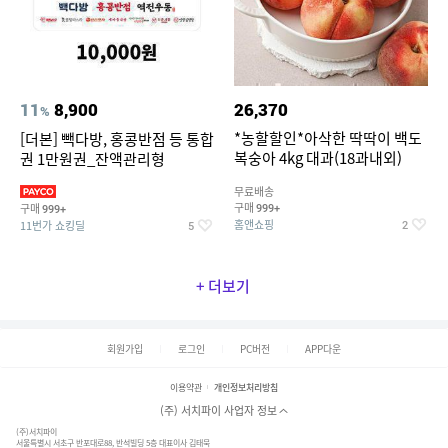
11
8,900
26,370
%
*농할할인*아삭한 딱딱이 백도
[더본] 빽다방, 홍콩반점 등 통합
복숭아 4kg 대과(18과내외)
권 1만원권_잔액관리형
무료배송
구매
구매
999+
999+
홈앤쇼핑
11번가 쇼킹딜
2
5
+ 더보기
회원가입
로그인
PC버전
APP다운
이용약관
개인정보처리방침
(주) 서치파이 사업자 정보
(주)서치파이
서울특별시 서초구 반포대로88, 반석빌딩 5층 대표이사 김태묵