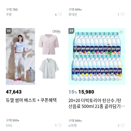
개
구매
구매
785
999+
쿠팡
롯데온
6
1
23
24
47,643
15
15,980
%
듀엘 썸머 베스트 + 쿠폰혜택
20+20 더빅토리아 탄산수 /탄
산음료 500ml 21종 골라담기
(총 2박스/분리배송)
구매
구매
999+
999+
SSG
G마켓
1
7