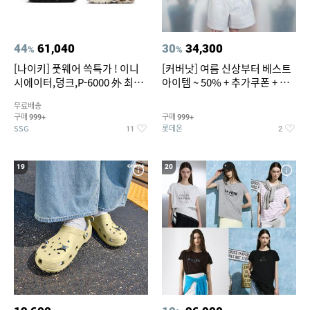
44
61,040
30
34,300
%
%
[나이키] 풋웨어 쓱특가 ! 이니
[커버낫] 여름 신상부터 베스트
시에이터,덩크,P-6000 外 최대
아이템 ~ 50% + 추가쿠폰 + 카
~50% SALE
드혜택
무료배송
구매
구매
999+
999+
SSG
롯데온
11
2
19
20