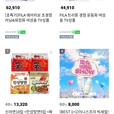
62,910
44,910
[초특가]FILA 에어리보 초경량
FILA 트리톤 경량 운동화 여성
러닝&워킹화 여성용 TV상품
용 TV상품
GSSHOP
GSSHOP
7
8
40
13,320
60
8,000
%
%
신라면10입 +안성탕면5입 +짜
[BEST 1+1]이니스프리 빅세일!