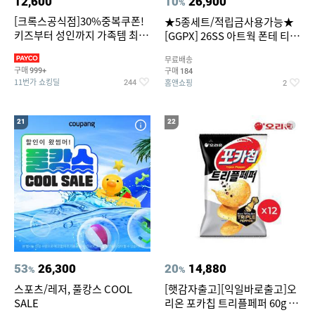
12,600
10
26,900
%
[크록스공식점]30%중복쿠폰!
★5종세트/적립금사용가능★
키즈부터 성인까지 가족템 최대
[GGPX] 26SS 아트웍 폰테 티셔
혜택가 찬스
츠 5종 GX262F0501TS
무료배송
구매
구매
999+
184
11번가 쇼킹딜
홈앤쇼핑
244
2
21
22
53
26,300
20
14,880
%
%
스포츠/레저, 풀캉스 COOL
[햇감자출고][익일바로출고]오
SALE
리온 포카칩 트리플페퍼 60g 12