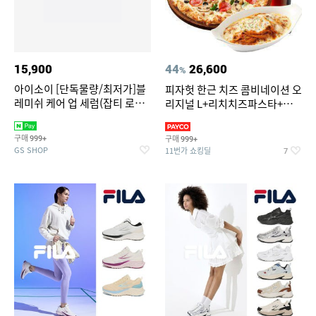
15,900
44
26,600
%
아이소이 [단독물량/최저가]블
피자헛 한근 치즈 콤비네이션 오
레미쉬 케어 업 세럼(잡티 로즈
리지널 L+리치치즈파스타+콜
세럼) 20ml 더블기획 (사용기한
라 1.25L
2027-04-24)
구매
구매
999+
999+
GS SHOP
11번가 쇼킹딜
7