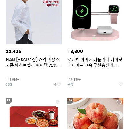
22,425
18,800
H&M [H&M 여성] 쇼익 바캉스
로랜텍 아이폰 애플워치 에어팟
시즌 베스트셀러 아이템 25%
맥세이프 고속 무선충전기, 핑
할인
크, 1개
구매
구매
999+
999+
SSG
쿠팡
4
29
30