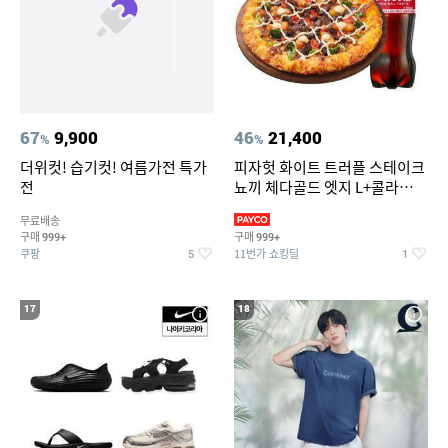
67
9,900
46
21,400
%
%
더위컷! 습기컷! 여름가전 특가
피자헛 화이트 트러플 스테이크
전
뇨끼 체다골드 엣지 L+콜라
1.25L
무료배송
구매
구매
999+
999+
쿠팡
11번가 쇼킹딜
5
1
17
18