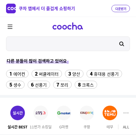
쿠차 앱에서 더 즐겁게 쇼핑하기
다운받기
다른 분들이 많이 검색하고 있어요
1
2
3
4
에어컨
써큘레이터
양산
휴대용 선풍기
5
6
7
8
생수
선풍기
쪼리
크록스
9
10
성인용세발자전거중고
침대 매트리스 퀸
11
나노 게르마늄 의료기 침대
실시간
12
13
갤럭시탭 s6lite 젤리키보드케이스
땡땡이 블라우스
실시간 BEST
11번가 쇼킹딜
G마켓
쿠팡
테무
ALL
GS S
14
15
16
남성용 숄더백
onemix
댄스복 상의