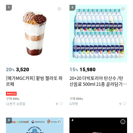
17
18
크로커다일 레이디
바다낚시대찌
1
2
19
20
3m 슈퍼그립 핫 옥션
가성비 헤드셋
20
3,520
15
15,980
%
%
[메가MGC커피] 팥빙 젤라또 파
20+20 더빅토리아 탄산수 /탄
르페
산음료 500ml 21종 골라담기
(총 2박스/분리배송)
구매
구매
999+
999+
11번가 쇼킹딜
G마켓
9
9
3
4