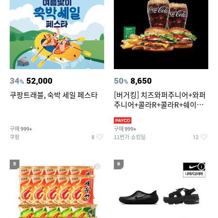
34
52,000
50
8,650
%
%
쿠팡트래블, 숙박 세일 페스타
[버거킹] 치즈와퍼주니어+와퍼
주니어+콜라R+콜라R+쉐이킹
프라이 스윗어니언
구매
구매
999+
999+
쿠팡
11번가 쇼킹딜
8
12
5
6