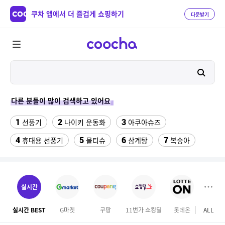
쿠차 앱에서 더 즐겁게 쇼핑하기
다운받기
다른 분들이 많이 검색하고 있어요
1
2
3
선풍기
나이키 운동화
아쿠아슈즈
4
5
6
7
휴대용 선풍기
물티슈
삼계탕
복숭아
8
9
10
이동식 에어컨
미니 탁상용 선풍기
에어컨
11
12
수향미쌀10kg특등급
여성 댄스복
실시간
13
14
대용량 바디로션
여성용속옷브라탑
실시간 BEST
G마켓
쿠팡
11번가 쇼킹딜
롯데온
ALL
오늘
15
16
달바 세럼 160
용산 나인트리