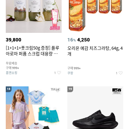
39,800
16
4,250
%
[1+1+1+풋크림50g 증정] 플루
오리온 예감 치즈그라탕, 64g, 4
아로마 퍼퓸 스크럽 대용량 바디
개
워시 1000ml
무료배송
구매
구매
999+
999+
홈앤쇼핑
쿠팡
1
1
18
19