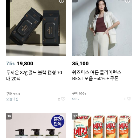
75
19,800
35,100
%
쉬즈미스 여름 클리어런스
두꺼운 82g 골드 블랙 캡형 70
BEST 모음 ~60% + 쿠폰
매 20팩
구매
구매
999+
999+
SSG
오늘의집
1
2
16
17