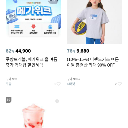
62
44,900
76
9,680
%
%
쿠팡트래블, 메가위크 올 여름
(10%+15%) 이랜드키즈 여름
휴가 역대급 할인혜택
이월 총결산 최대 90% OFF
구매
구매
983
999+
쿠팡
G마켓
3
2
30