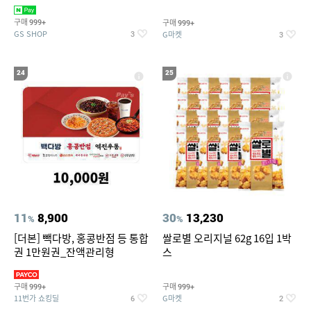
집안 실내 담배 냄새 제거
190ml 30캔 + (증정) 콜드컵+스
티커 세트
구매
구매
999+
999+
GS SHOP
G마켓
3
3
24
25
11
8,900
30
13,230
%
%
[더본] 빽다방, 홍콩반점 등 통합
쌀로별 오리지널 62g 16입 1박
권 1만원권_잔액관리형
스
구매
구매
999+
999+
11번가 쇼킹딜
G마켓
6
2