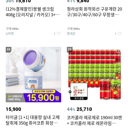
30
15,610
41
9,840
%
%
(12%결제할인)몽쉘 생크림
청라상회 원적외선 구운계란 20
408g (오리지널 / 카카오) 3+1
구/30구/40구/60구 무항생제
개
맥반석계란 HACCP 햇썹 인증
구매
구매
999+
999+
G마켓
롯데온
1
1
22
23
15,900
44
25,710
%
타이글 [1 +1] 대용량 실내 고체
코카콜라 제로제로 190ml 30캔
탈취제 350g 퓨어코튼 화장실
+ 코카콜라 제로 레몬라임