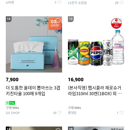
G마켓
11번가 쇼킹딜
7
29
12
13
7,900
16,900
더 도톰한 올데이 뽑아쓰는 3겹
(본사직영) 펩시콜라 제로슈거
키친타올 100매 9개입
라임310ml 30캔(1BOX) 외 롯
데칠성BEST
구매
구매
999+
999+
GS SHOP
롯데온
10
1
14
15