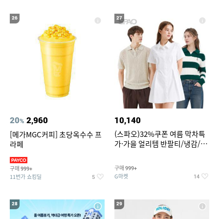
26
27
20
2,960
10,140
%
(스파오)32%쿠폰 여름 막차특
[메가MGC커피] 초당옥수수 프
가·가을 얼리템 반팔티/냉감/반
라페
바지/린넨/맨투맨/슬랙스/가디
건 외 ~74%OFF
구매
구매
999+
999+
G마켓
11번가 쇼킹딜
14
5
28
29