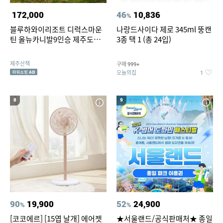
172,000
46
10,836
%
블루하와이리조트 디럭스마운
나랑드사이다 제로 345ml 뚱캔
틴 올뉴카니발9인승 제주도단
3종 택 1 (총 24입)
체관광 제주도생태관광 바다가
가까운펜션 제주티켓이벤트
제주산책
구매
999+
오늘의집
1
8
9
90
19,900
52
24,900
%
%
[코코에르] [15엽 날개] 에어젯
★서울랜드/공식판매처★ 종일