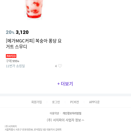
20
3,120
%
[메가MGC커피] 복숭아 퐁당 요
거트 스무디
구매
999+
11번가 쇼킹딜
4
+ 더보기
회원가입
로그인
PC버전
APP다운
이용약관
개인정보처리방침
(주) 서치파이 사업자 정보
(주)서치파이
서울특별시 서초구 반포대로88, 반석빌딩 5층 대표이사 김태묵