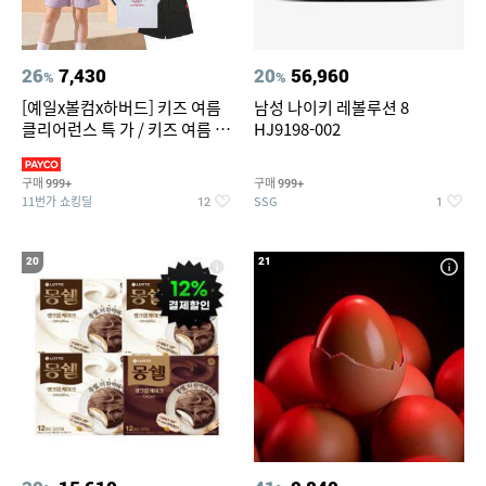
26
7,430
20
56,960
%
%
[예일x볼컴x하버드] 키즈 여름
남성 나이키 레볼루션 8
클리어런스 특 가 / 키즈 여름 수
HJ9198-002
영복 반팔티 반바지 스
구매
구매
999+
999+
11번가 쇼킹딜
SSG
12
1
20
21