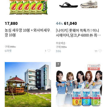
17,880
44
61,040
%
농심 새우깡 10봉 + 와사비새우
[나이키] 풋웨어 쓱특가 ! 이니
깡 10봉
시에이터,덩크,P-6000 外 최대
~50% SALE
무료배송
구매
구매
999+
999+
G마켓
SSG
1
11
7