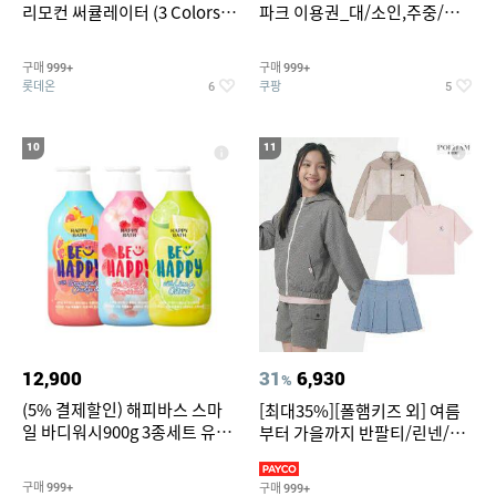
리모컨 써큘레이터 (3 Colors
파크 이용권_대/소인,주중/주
택1)
말 공통
구매
구매
999+
999+
롯데온
쿠팡
6
5
10
11
12,900
31
6,930
%
(5% 결제할인) 해피바스 스마
[최대35%][폴햄키즈 외] 여름
일 바디워시900g 3종세트 유
부터 가을까지 반팔티/린넨/맨
자/체리/자몽
투맨/가디건/팬츠 외 100종
구매
구매
999+
999+