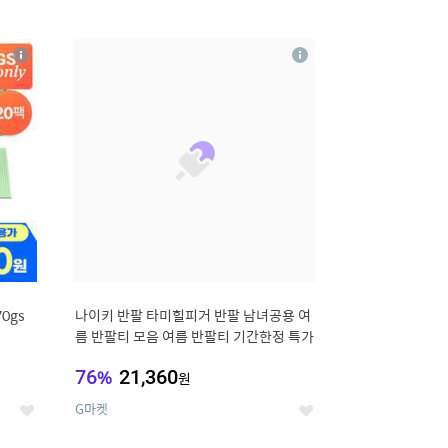
12
상
상
세
세
0gs
나이키 반팔 타미힐피거 반팔 남녀공용 여
름 반팔티 모음 여름 반팔티 기간한정 특가
76
%
21,360
원
G마켓
좋
좋
아
아
요
요