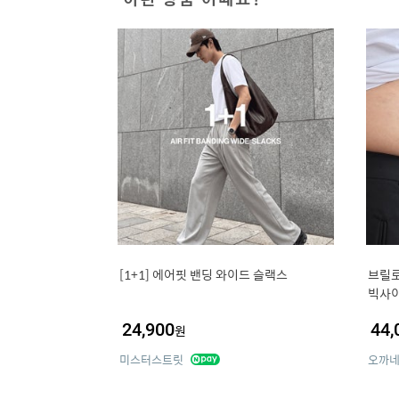
[1+1] 에어핏 밴딩 와이드 슬랙스
브릴로
빅사이
24,900
44,
원
미스터스트릿
오까