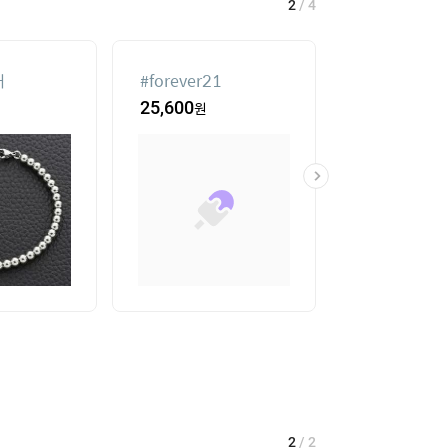
2
/
4
재
#
forever21
#
onemix
25,600
원
53
%
47,600
2
/
2