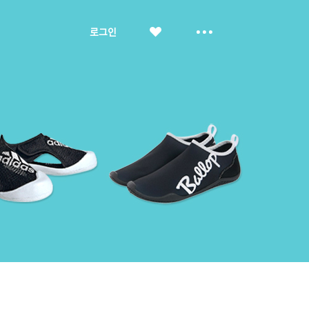
좋
더
로그인
아
보
요
기