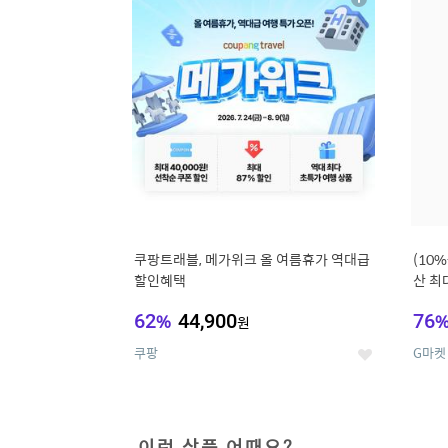
상
세
쿠팡트래블, 메가위크 올 여름휴가 역대급
(10
할인혜택
산 최대
62
%
44,900
76
원
쿠팡
G마켓
좋
아
요
이런 상품 어때요?