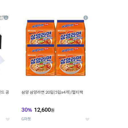
16
상
상
세
세
랜드 공
삼양 삼양라면 20입(5입x4개)/멀티팩
30
%
12,600
원
G마켓
좋
좋
아
아