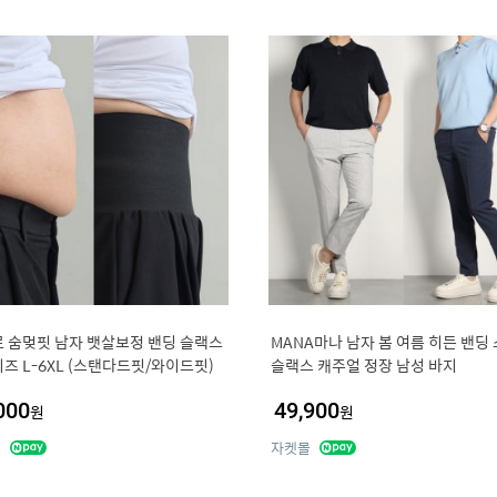
 숨멎핏 남자 뱃살보정 밴딩 슬랙스
MANA마나 남자 봄 여름 히든 밴딩
즈 L-6XL (스탠다드핏/와이드핏)
슬랙스 캐주얼 정장 남성 바지
000
49,900
원
원
네
자켓몰