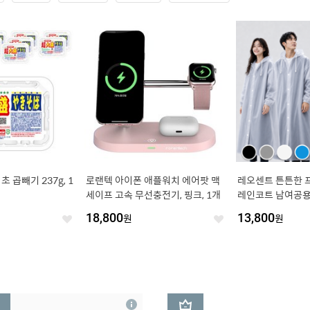
 곱빼기 237g, 1
로랜텍 아이폰 애플워치 에어팟 맥
레오센트 튼튼한 
세이프 고속 무선충전기, 핑크, 1개
레인코트 남여공용
18,800
원
13,800
원
좋
좋
아
아
요
요
3
상