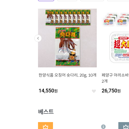
7 Pro 3모드 Xbox 유
한양식품 오징어 숏다리, 20g, 10개
페양구 야끼소바 초
바일 무선 컨트롤러, 1개,
2개
ack
14,550
원
26,750
원
좋
좋
아
아
요
요
베스트
1
2
상