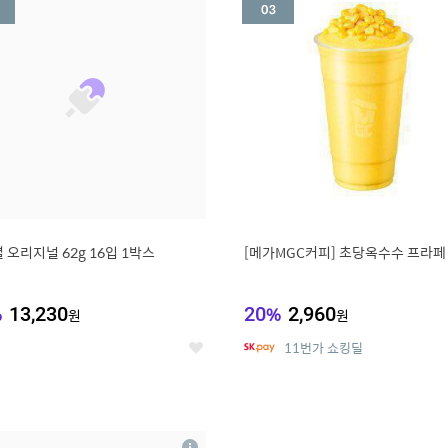
세
 오리지널 62g 16입 1박스
[메가MGC커피] 초당옥수수 프라페
%
13,230
20
%
2,960
원
원
11번가 쇼킹딜
좋
아
요
7