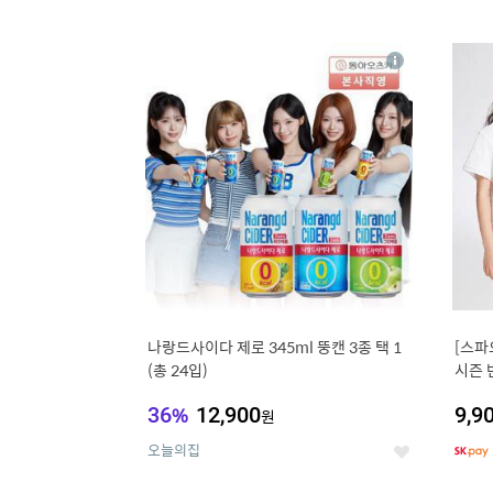
9
1
상
세
나랑드사이다 제로 345ml 뚱캔 3종 택 1
[스파
(총 24입)
시즌 
트 外
36
%
12,900
9,9
원
오늘의집
좋
아
요