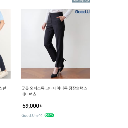
 스판
굿유 오피스룩 코디네이터룩 정장슬랙스
에바팬츠
59,000
원
Good.U 굿유