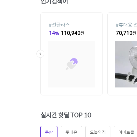
인기검색어
컨
#
선글라스
#
휴대용 
00
원
14
%
110,940
원
70,710
원
실시간 핫딜 TOP 10
쿠팡
롯데온
오늘의집
이마트몰