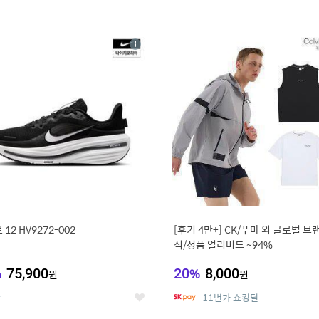
4
15
상
세
12 HV9272-002
[후기 4만+] CK/푸마 외 글로벌 브
식/정품 얼리버드 ~94%
%
75,900
20
%
8,000
원
원
온
11번가 쇼킹딜
좋
아