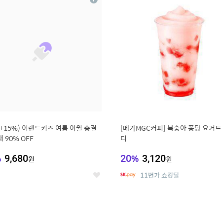
상
세
%+15%) 이랜드키즈 여름 이월 총결
[메가MGC커피] 복숭아 퐁당 요거트
 90% OFF
디
%
9,680
20
%
3,120
원
원
11번가 쇼킹딜
좋
아
요