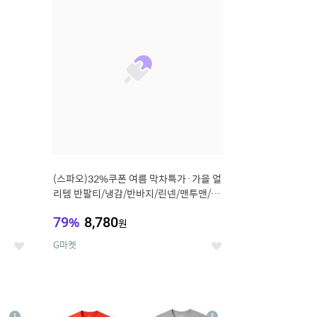
세
세
(스파오)32%쿠폰 여름 막차특가·가을 얼
리템 반팔티/냉감/반바지/린넨/맨투맨/슬
랙스/가디건 외 ~74%OFF
79
%
8,780
원
G마켓
좋
좋
아
아
요
요
8