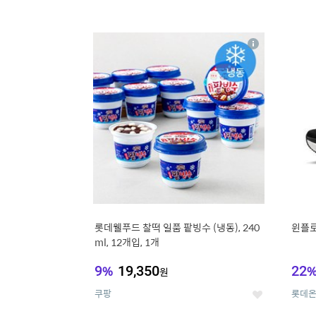
13
1
상
세
롯데웰푸드 찰떡 일품 팥빙수 (냉동), 240
윈플로 
ml, 12개입, 1개
9
%
19,350
22
원
쿠팡
롯데
좋
아