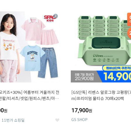
0
11
상
세
오키즈+30%] 여름부터 겨울까지 전
[GS단독] 리벤스 알로그랑 고평량(7
반팔/티셔츠/셋업/원피스/팬츠/아우
m)프리미엄 물티슈 70매x20팩
00
17,900
원
원
GS SHOP
11번가 쇼킹딜
좋
아
요