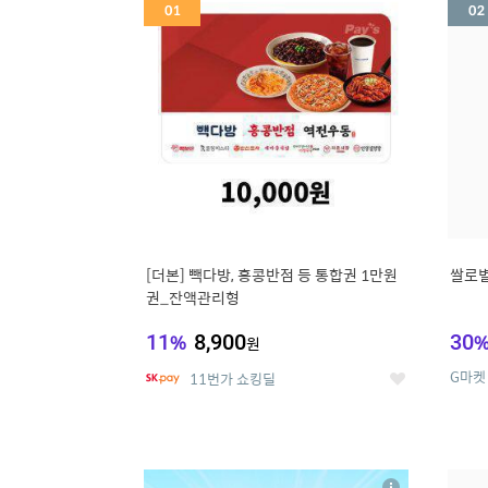
세
[더본] 빽다방, 홍콩반점 등 통합권 1만원
쌀로별
권_잔액관리형
11
%
8,900
30
원
G마켓
11번가 쇼킹딜
좋
아
요
5
6