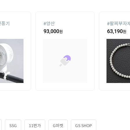
선풍기
#
양산
#
팔찌부자
93,000
원
63,190
원
SSG
11번가
G마켓
GS SHOP