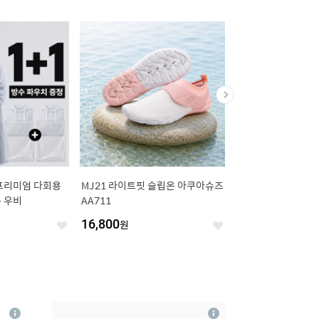
프리미엄 다회용
MJ21 라이트핏 슬립온 아쿠아슈즈
코코플라이 자외선 차단
 우비
AA711
쿨 레깅스 초슬림
16,800
원
10,800
원
좋
좋
아
아
요
요
4
상
상