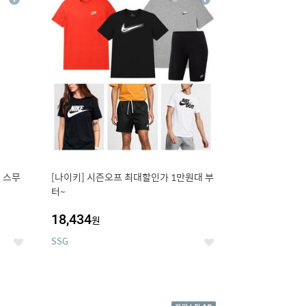
상
상
세
세
 스무
[나이키] 시즌오프 최대할인가 1만원대 부
터~
18,434
원
SSG
좋
좋
아
아
요
요