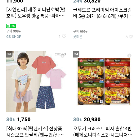
11,900
24
30,320
%
[자연진리] 제주 미니단호박(밤
끌레도르 프리미엄 아이스크림
호박) 보우짱 3kg 특품+파마산
바 5종 24개 (8+8+8개) /쿠키앤
치즈 증정
크림/베리믹스/헤이즐넛초코
구매
구매
999+
999+
GS SHOP
롯데온
1
3
23
24
30
1,750
30
20,930
%
%
[최대30%][탑텐키즈] 전상품
오뚜기 크러스트 피자 혼합 4판
시즌오프 반팔티/맨투맨/상하
(페페로니디럭스2+시그니처익