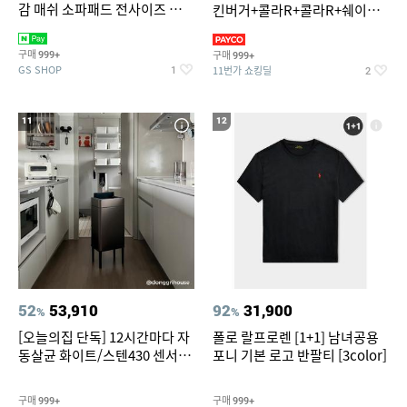
감 매쉬 소파패드 전사이즈 균일
킨버거+콜라R+콜라R+쉐이킹
가
프라이 구운갈릭
구매
구매
999+
999+
GS SHOP
11번가 쇼킹딜
1
2
11
12
52
53,910
92
31,900
%
%
[오늘의집 단독] 12시간마다 자
폴로 랄프로렌 [1+1] 남녀공용
동살균 화이트/스텐430 센서휴
포니 기본 로고 반팔티 [3color]
지통 20L/30L
구매
구매
999+
999+