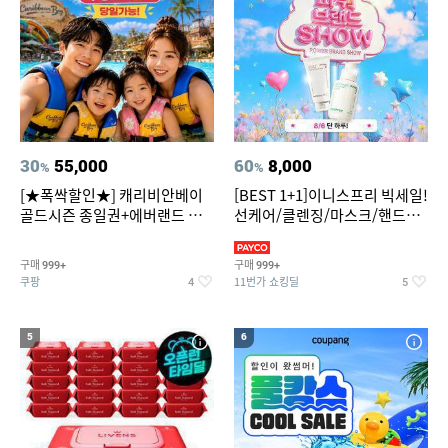
30
55,000
60
8,000
%
%
[★폭싹할인★] 캐리비안베이
[BEST 1+1]이니스프리 빅세일!
골드시즌 종일권+에버랜드 오
선케어/클렌징/마스크/핸드크
후권 대소공통
림/레티놀/PDRN/비타C/그린
구매
구매
999+
999+
쿠팡
11번가 쇼킹딜
4
5
5
6