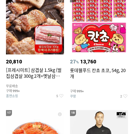
20,810
27
13,760
%
[프레시미트] 삼겹살 1.5kg (벌
롯데웰푸드 칸쵸 초코, 54g, 20
집삼겹살 300g 2개+옛날삼겹살
개
300g 2개+벌집삼겹살300g한
무료배송
팩 추가증정)
구매
구매
999+
999+
홈앤쇼핑
쿠팡
5
2
17
18