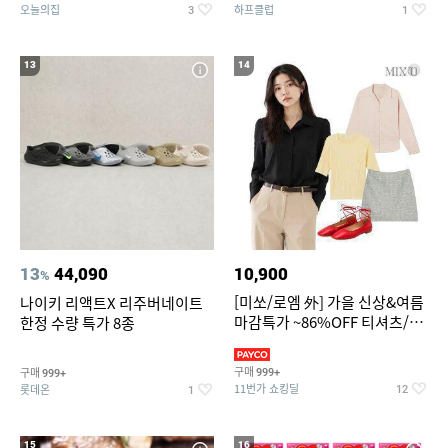
오늘의집
하프클럽
3
1
13
14
13
44,090
10,900
%
[미쏘/로엠 外] 가을 신상&여름
나이키 리액트X 리주버네이트
마감특가 ~86%OFF 티셔츠/슬
한정 수량 특가 8종
랙스/원피스/니트/블라우스
구매
구매
999+
999+
11번가 쇼킹딜
롯데온
12
1
15
16