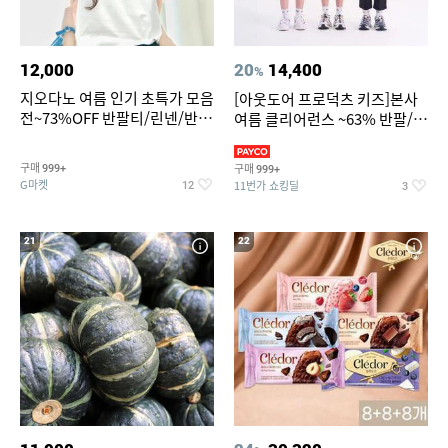
12,000
20
14,400
%
지오다노 여름 인기 초특가 모음
[아웃도어 프로덕츠 키즈]본사
전~73%OFF 반팔티/린넨/반바
여름 클리어런스 ~63% 반팔/반
지 외
바지/수영복
구매
구매
999+
999+
G마켓
11번가 쇼킹딜
12
3
21
22