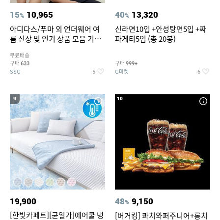
15
10,965
40
13,320
%
%
아디다스/푸마 외 언더웨어 여
신라면10입 +안성탕면5입 +짜
름 신상 및 인기 상품 모음 기획
파게티5입 (총 20봉)
전 최대 77% SALE
무료배송
구매
구매
633
999+
SSG
G마켓
5
6
9
10
19,900
48
9,150
%
[한빛카페트][균일가]에어쿨 냉
[버거킹] 콰치와퍼주니어+롱치