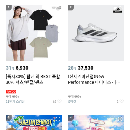
19
20
베스킨라빈스
수향미쌀10kg
1
2
31
6,930
28
37,530
%
%
[즉시30%] 탑텐 외 BEST 즉할
(신세계마산점)New
30% 셔츠/반팔/팬츠
Performance 아디다스 러닝화
듀라모 SL2
구매
구매
999+
999+
11번가 쇼킹딜
G마켓
62
2
3
4