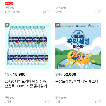
복/레깅스 외 100종
스트림2)
구매
구매
999+
999+
11번가 쇼킹딜
G마켓
29
4
25
26
15
15,980
34
52,000
%
%
20+20 더빅토리아 탄산수 /탄
쿠팡트래블, 숙박 세일 페스타
산음료 500ml 21종 골라담기
(총 2박스/분리배송)
구매
구매
999+
999+
G마켓
쿠팡
9
8