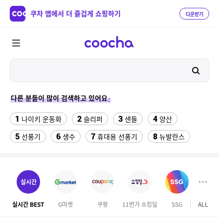
쿠차 앱에서 더 즐겁게 쇼핑하기
다운받기
다른 분들이 많이 검색하고 있어요
1
2
3
4
나이키 운동화
슬리퍼
샌들
양산
5
6
7
8
선풍기
생수
휴대용 선풍기
뉴발란스
9
10
11
팔찌부자재
침대 매트리스 퀸
여자 등산화
12
13
14
중고김치냉장고
gw6422
여자라인 댄스복
실시간
15
16
링티 가루
롯데시네마
실시간 BEST
G마켓
쿠팡
11번가 쇼킹딜
SSG
ALL
오늘
17
18
올록담 올리브3 1500mg 24포 2개
맘스터치