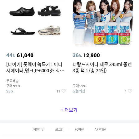
44
61,040
36
12,900
%
%
[나이키] 풋웨어 쓱특가 ! 이니
나랑드사이다 제로 345ml 뚱캔
시에이터,덩크,P-6000 外 최대
3종 택 1 (총 24입)
~50% SALE
무료배송
구매
구매
999+
999+
SSG
오늘의집
11
1
+ 더보기
회원가입
로그인
PC버전
APP다운