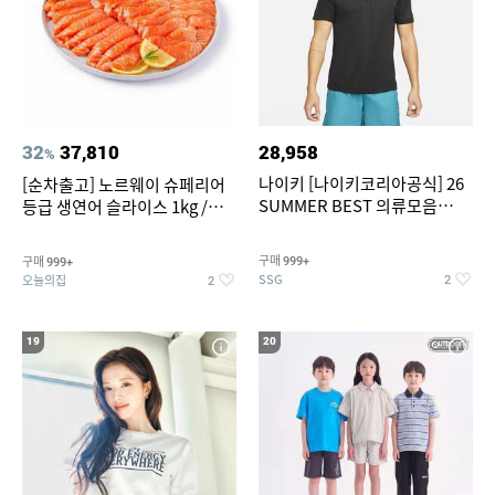
32
37,810
28,958
%
나이키 [나이키코리아공식] 26
[순차출고] 노르웨이 슈페리어
SUMMER BEST 의류모음
등급 생연어 슬라이스 1kg /
~55% SALE
500g / 300g 항공직송
구매
구매
999+
999+
SSG
오늘의집
2
2
19
20