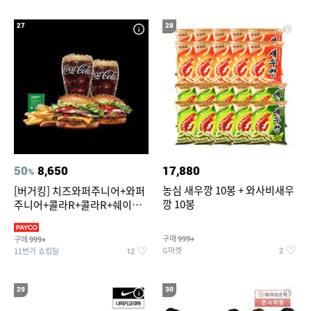
27
28
50
8,650
17,880
%
농심 새우깡 10봉 + 와사비새우
[버거킹] 치즈와퍼주니어+와퍼
깡 10봉
주니어+콜라R+콜라R+쉐이킹
프라이 스윗어니언
구매
구매
999+
999+
G마켓
11번가 쇼킹딜
2
12
29
30