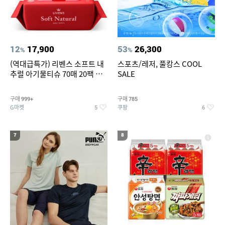
12
17,900
53
26,300
%
%
(역대급특가) 리벤스 소프트 내
스포츠/레저, 풀캉스 COOL
추럴 아기물티슈 70매 20팩 캡
SALE
형 / 70gsm 고평량
구매
구매
999+
785
G마켓
쿠팡
5
6
7
8