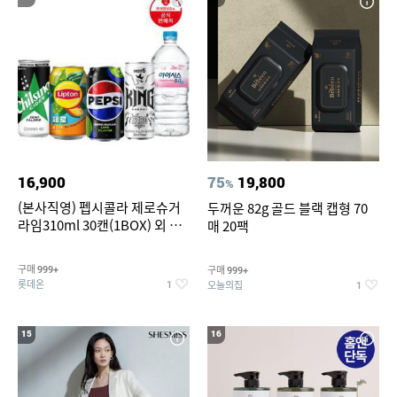
16,900
75
19,800
%
(본사직영) 펩시콜라 제로슈거
두꺼운 82g 골드 블랙 캡형 70
라임310ml 30캔(1BOX) 외 롯
매 20팩
데칠성BEST
구매
구매
999+
999+
롯데온
오늘의집
1
1
15
16