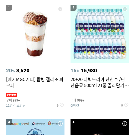
14
15
16
윌슨남성반팔티
세탁기 선반
여성실내수영복
1
2
17
18
19
뷔페용기
라인댄스옷
여성 청 반바지
20
창문형 에어컨
20
3,520
15
15,980
%
%
[메가MGC커피] 팥빙 젤라또 파
20+20 더빅토리아 탄산수 /탄
르페
산음료 500ml 21종 골라담기
(총 2박스/분리배송)
구매
구매
999+
999+
11번가 쇼킹딜
G마켓
9
9
3
4