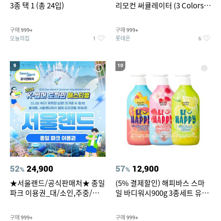
3종 택 1 (총 24입)
리모컨 써큘레이터 (3 Colors
택1)
구매
구매
999+
999+
오늘의집
롯데온
1
6
9
10
52
24,900
57
12,900
%
%
★서울랜드/공식판매처★ 종일
(5% 결제할인) 해피바스 스마
파크 이용권_대/소인,주중/주
일 바디워시900g 3종세트 유
말 공통
자/체리/자몽
구매
구매
999+
999+