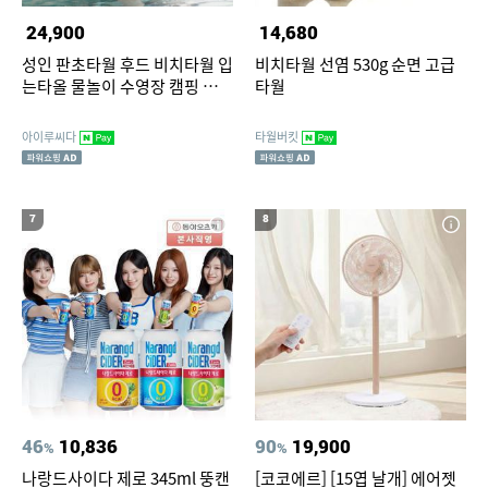
24,900
14,680
성인 판초타월 후드 비치타월 입
비치타월 선염 530g 순면 고급
는타올 물놀이 수영장 캠핑 휴가
타월
타올 비치가운
아이루씨다
타월버킷
7
8
46
10,836
90
19,900
%
%
나랑드사이다 제로 345ml 뚱캔
[코코에르] [15엽 날개] 에어젯