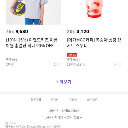
76
9,680
20
3,120
%
%
(10%+15%) 이랜드키즈 여름
[메가MGC커피] 복숭아 퐁당 요
이월 총결산 최대 90% OFF
거트 스무디
구매
구매
999+
999+
G마켓
11번가 쇼킹딜
2
4
+ 더보기
회원가입
로그인
PC버전
APP다운
이용약관
개인정보처리방침
(주) 서치파이 사업자 정보
(주)서치파이
서울특별시 서초구 반포대로88, 반석빌딩 5층 대표이사 김태묵