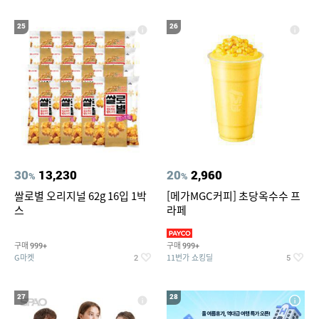
25
26
30
13,230
20
2,960
%
%
쌀로별 오리지널 62g 16입 1박
[메가MGC커피] 초당옥수수 프
스
라페
구매
구매
999+
999+
G마켓
11번가 쇼킹딜
2
5
27
28