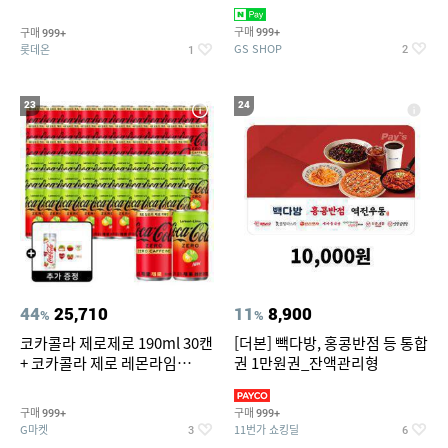
집안 실내 담배 냄새 제거
맥반석계란 HACCP 햇썹 인증
구매
구매
999+
999+
GS SHOP
롯데온
2
1
23
24
44
25,710
11
8,900
%
%
코카콜라 제로제로 190ml 30캔
[더본] 빽다방, 홍콩반점 등 통합
+ 코카콜라 제로 레몬라임
권 1만원권_잔액관리형
190ml 30캔 + (증정) 콜드컵+스
티커 세트
구매
구매
999+
999+
G마켓
11번가 쇼킹딜
3
6