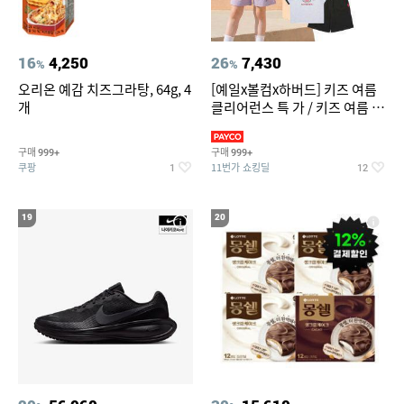
16
4,250
26
7,430
%
%
오리온 예감 치즈그라탕, 64g, 4
[예일x볼컴x하버드] 키즈 여름
개
클리어런스 특 가 / 키즈 여름 수
영복 반팔티 반바지 스
구매
구매
999+
999+
쿠팡
11번가 쇼킹딜
1
12
19
20