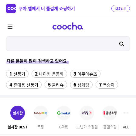
쿠차 앱에서 더 즐겁게 쇼핑하기
다운받기
다른 분들이 많이 검색하고 있어요
1
2
3
선풍기
나이키 운동화
아쿠아슈즈
4
5
6
7
휴대용 선풍기
물티슈
삼계탕
복숭아
8
9
이동식 에어컨
성인용세발자전거중고
10
수향미쌀10kg특등급
실시간
11
ESSECORE KLEVV DDR4-3200 CL22 파인인포 (16GB)
실시간 BEST
쿠팡
G마켓
11번가 쇼킹딜
홈앤쇼핑
ALL
롯데
12
13
실외기없는 에어컨
차량햇빛가리개