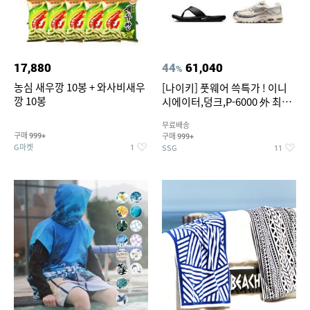
17,880
44
61,040
%
농심 새우깡 10봉 + 와사비새우
[나이키] 풋웨어 쓱특가 ! 이니
깡 10봉
시에이터,덩크,P-6000 外 최대
~50% SALE
무료배송
구매
구매
999+
999+
G마켓
SSG
1
11