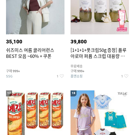
35,100
39,800
쉬즈미스 여름 클리어런스
[1+1+1+풋크림50g 증정] 플루
BEST 모음 ~60% + 쿠폰
아로마 퍼퓸 스크럽 대용량 바디
워시 1000ml
무료배송
구매
구매
999+
999+
SSG
홈앤쇼핑
1
1
17
18