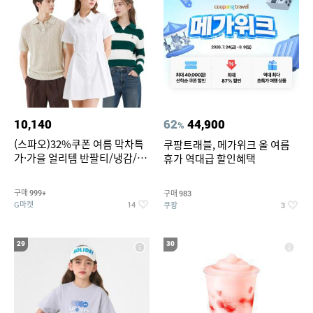
10,140
62
44,900
%
(스파오)32%쿠폰 여름 막차특
쿠팡트래블, 메가위크 올 여름
가·가을 얼리템 반팔티/냉감/반
휴가 역대급 할인혜택
바지/린넨/맨투맨/슬랙스/가디
건 외 ~74%OFF
구매
구매
999+
983
G마켓
쿠팡
14
3
29
30