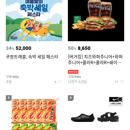
34
52,000
50
8,650
%
%
쿠팡트래블, 숙박 세일 페스타
[버거킹] 치즈와퍼주니어+와퍼
주니어+콜라R+콜라R+쉐이킹
프라이 스윗어니언
구매
구매
999+
999+
쿠팡
11번가 쇼킹딜
6
11
5
6