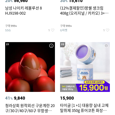
20
56,960
30
15,610
%
%
남성 나이키 레볼루션 8
(12%결제할인)몽쉘 생크림
HJ9198-002
408g (오리지널 / 카카오) 3+1
개
구매
구매
999+
999+
SSG
G마켓
1
1
21
22
41
9,840
15,900
%
타이글 [1 +1] 대용량 실내 고체
청라상회 원적외선 구운계란 20
탈취제 350g 퓨어코튼 화장실
구/30구/40구/60구 무항생제