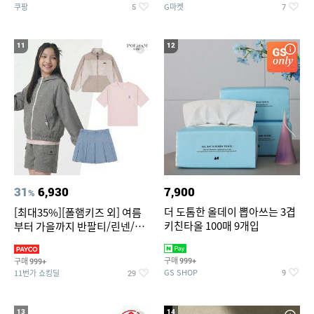
쿠팡
G마켓
5
7
11
12
31
6,930
7,900
%
더 도톰한 올데이 뽑아쓰는 3겹
[최대35%][폴햄키즈 외] 여름
키친타올 100매 9개입
부터 가을까지 반팔티/린넨/맨
투맨/가디건/팬츠 외 100종
구매
구매
999+
999+
GS SHOP
11번가 쇼킹딜
9
29
13
14