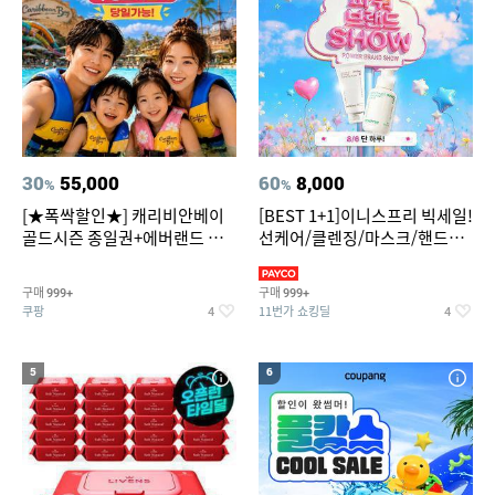
30
55,000
60
8,000
%
%
[★폭싹할인★] 캐리비안베이
[BEST 1+1]이니스프리 빅세일!
골드시즌 종일권+에버랜드 오
선케어/클렌징/마스크/핸드크
후권 대소공통
림/레티놀/PDRN/비타C/그린
구매
구매
999+
999+
쿠팡
11번가 쇼킹딜
4
4
5
6