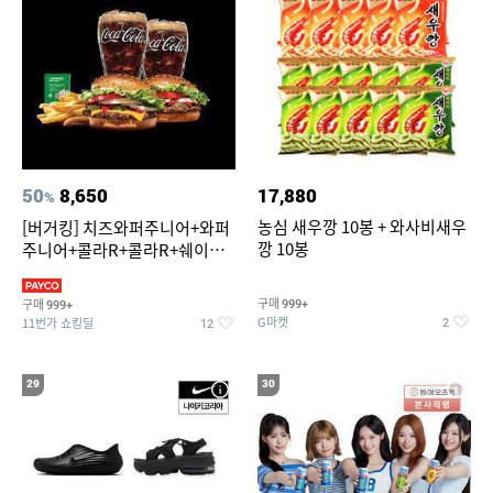
50
8,650
17,880
%
농심 새우깡 10봉 + 와사비새우
[버거킹] 치즈와퍼주니어+와퍼
깡 10봉
주니어+콜라R+콜라R+쉐이킹
프라이 스윗어니언
구매
구매
999+
999+
G마켓
11번가 쇼킹딜
2
12
29
30