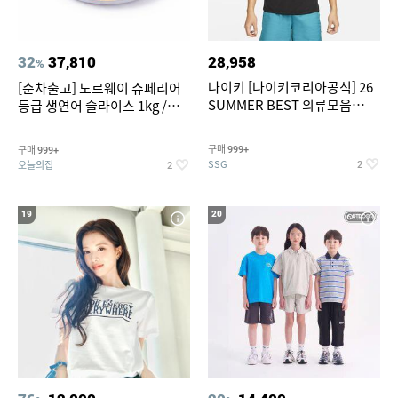
32
37,810
28,958
%
나이키 [나이키코리아공식] 26
[순차출고] 노르웨이 슈페리어
SUMMER BEST 의류모음
등급 생연어 슬라이스 1kg /
~55% SALE
500g / 300g 항공직송
구매
구매
999+
999+
SSG
오늘의집
2
2
19
20