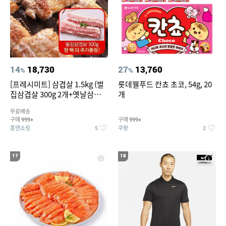
14
18,730
27
13,760
%
%
[프레시미트] 삼겹살 1.5kg (벌
롯데웰푸드 칸쵸 초코, 54g, 20
집삼겹살 300g 2개+옛날삼겹살
개
300g 2개+벌집삼겹살300g한
무료배송
팩 추가증정)
구매
구매
999+
999+
홈앤쇼핑
쿠팡
5
2
17
18