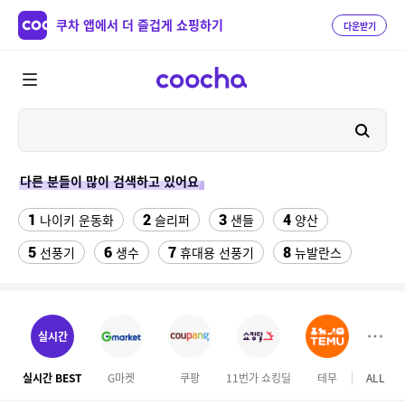
쿠차 앱에서 더 즐겁게 쇼핑하기
다운받기
다른 분들이 많이 검색하고 있어요
1
2
3
4
나이키 운동화
슬리퍼
샌들
양산
5
6
7
8
선풍기
생수
휴대용 선풍기
뉴발란스
9
10
11
가성비 헤드셋
여자 자전거 헬멧
전기롤
12
13
업소용 가림막
현관문 롤 방충망 잠금장치
실시간
14
15
나이키
삼육두유 검은콩과볶은귀리 190ml x 96팩
실시간 BEST
G마켓
쿠팡
11번가 쇼킹딜
테무
ALL
오늘
16
닥터트루 프리미엄 초임계 식물성 알티지 오메가3