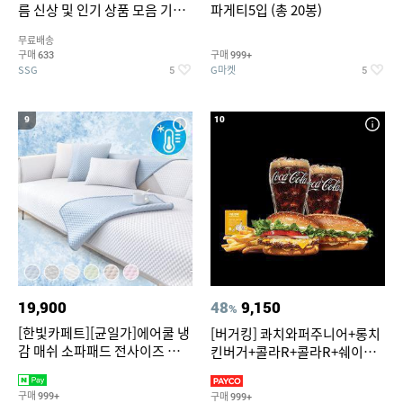
름 신상 및 인기 상품 모음 기획
파게티5입 (총 20봉)
전 최대 77% SALE
무료배송
구매
구매
633
999+
SSG
G마켓
5
5
9
10
19,900
48
9,150
%
[한빛카페트][균일가]에어쿨 냉
[버거킹] 콰치와퍼주니어+롱치
감 매쉬 소파패드 전사이즈 균일
킨버거+콜라R+콜라R+쉐이킹
가
프라이 구운갈릭
구매
구매
999+
999+