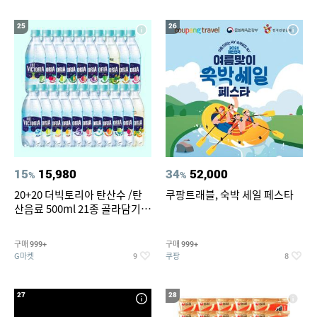
25
26
15
15,980
34
52,000
%
%
20+20 더빅토리아 탄산수 /탄
쿠팡트래블, 숙박 세일 페스타
산음료 500ml 21종 골라담기
(총 2박스/분리배송)
구매
구매
999+
999+
G마켓
쿠팡
9
8
27
28