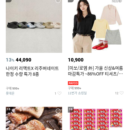
13
44,090
10,900
%
[미쏘/로엠 外] 가을 신상&여름
나이키 리액트X 리주버네이트
마감특가 ~86%OFF 티셔츠/슬
한정 수량 특가 8종
랙스/원피스/니트/블라우스
구매
구매
999+
999+
11번가 쇼킹딜
롯데온
12
1
15
16