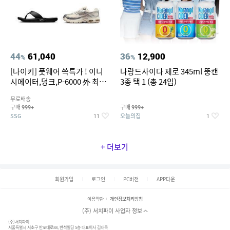
44
61,040
36
12,900
%
%
[나이키] 풋웨어 쓱특가 ! 이니
나랑드사이다 제로 345ml 뚱캔
시에이터,덩크,P-6000 外 최대
3종 택 1 (총 24입)
~50% SALE
무료배송
구매
구매
999+
999+
SSG
오늘의집
11
1
+ 더보기
회원가입
로그인
PC버전
APP다운
이용약관
개인정보처리방침
(주) 서치파이 사업자 정보
(주)서치파이
서울특별시 서초구 반포대로88, 반석빌딩 5층 대표이사 김태묵