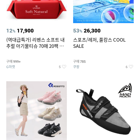
12
17,900
53
26,300
%
%
(역대급특가) 리벤스 소프트 내
스포츠/레저, 풀캉스 COOL
추럴 아기물티슈 70매 20팩 캡
SALE
형 / 70gsm 고평량
구매
구매
999+
785
G마켓
쿠팡
5
6