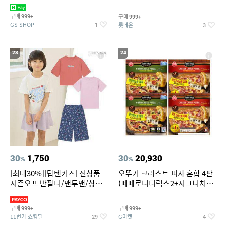
치즈 증정
크림/베리믹스/헤이즐넛초코
구매
구매
999+
999+
GS SHOP
롯데온
1
3
23
24
30
1,750
30
20,930
%
%
[최대30%][탑텐키즈] 전상품
오뚜기 크러스트 피자 혼합 4판
시즌오프 반팔티/맨투맨/상하
(페페로니디럭스2+시그니처익
복/레깅스 외 100종
스트림2)
구매
구매
999+
999+
11번가 쇼킹딜
G마켓
29
4