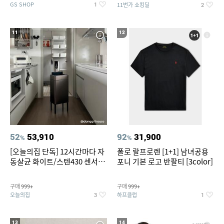
GS SHOP
11번가 쇼킹딜
1
2
11
12
52
53,910
92
31,900
%
%
[오늘의집 단독] 12시간마다 자
폴로 랄프로렌 [1+1] 남녀공용
동살균 화이트/스텐430 센서휴
포니 기본 로고 반팔티 [3color]
지통 20L/30L
구매
구매
999+
999+
오늘의집
하프클럽
3
1
13
14