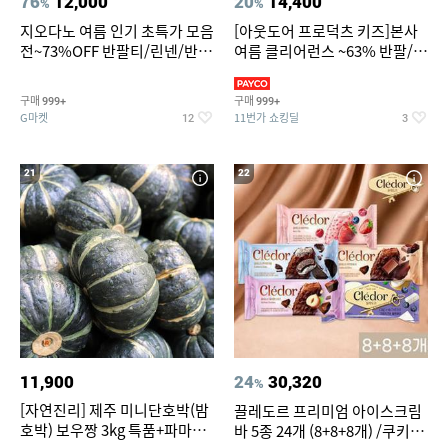
76
12,000
20
14,400
%
%
지오다노 여름 인기 초특가 모음
[아웃도어 프로덕츠 키즈]본사
전~73%OFF 반팔티/린넨/반바
여름 클리어런스 ~63% 반팔/반
지 외
바지/수영복
구매
구매
999+
999+
G마켓
11번가 쇼킹딜
12
3
21
22
11,900
24
30,320
%
[자연진리] 제주 미니단호박(밤
끌레도르 프리미엄 아이스크림
호박) 보우짱 3kg 특품+파마산
바 5종 24개 (8+8+8개) /쿠키앤