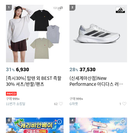
17
18
19
BMW 528i 전조등
275/40/19
Benz S600
1
2
20
남성용 7부 카고바지
31
6,930
28
37,530
%
%
[즉시30%] 탑텐 외 BEST 즉할
(신세계마산점)New
30% 셔츠/반팔/팬츠
Performance 아디다스 러닝화
듀라모 SL2
구매
구매
999+
999+
11번가 쇼킹딜
G마켓
62
1
3
4