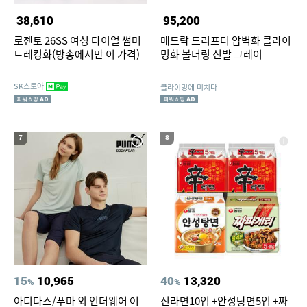
38,610
95,200
로젠토 26SS 여성 다이얼 썸머
매드락 드리프터 암벽화 클라이
트레킹화(방송에서만 이 가격)
밍화 볼더링 신발 그레이
SK스토아
클라이밍에 미치다
7
8
15
10,965
40
13,320
%
%
아디다스/푸마 외 언더웨어 여
신라면10입 +안성탕면5입 +짜